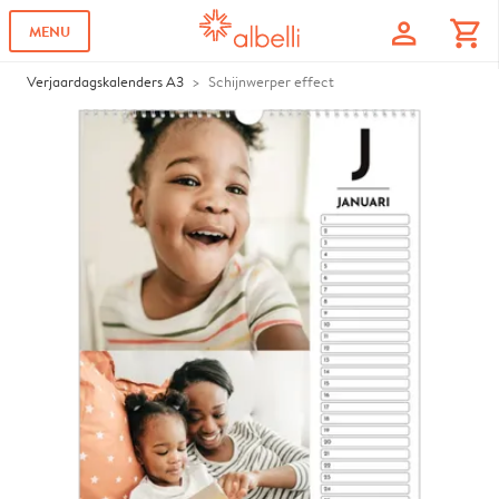
profile
shopping_cart
MENU
Verjaardagskalenders A3
Schijnwerper effect