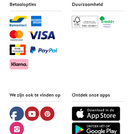
Betaalopties
Duurzaamheid
We zijn ook te vinden op
Ontdek onze apps
facebook
youtube
pinterest
instagram