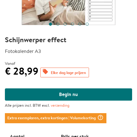
Schijnwerper effect
Fotokalender A3
Vanaf
€ 28,99
offers
Elke dag lage prijzen
Begin nu
Alle prijzen incl. BTW excl.
verzending
question_mark_circle
Extra exemplaren, extra kortingen
| Volumekorting
Aantal
Prijs per stuk