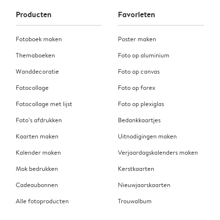
Producten
Favorieten
Fotoboek maken
Poster maken
Themaboeken
Foto op aluminium
Wanddecoratie
Foto op canvas
Fotocollage
Foto op forex
Fotocollage met lijst
Foto op plexiglas
Foto’s afdrukken
Bedankkaartjes
Kaarten maken
Uitnodigingen maken
Kalender maken
Verjaardagskalenders maken
Mok bedrukken
Kerstkaarten
Cadeaubonnen
Nieuwjaarskaarten
Alle fotoproducten
Trouwalbum