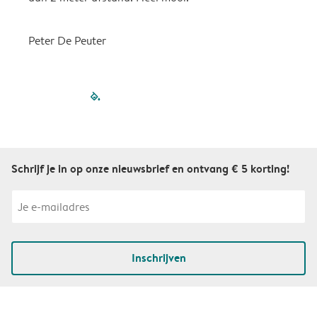
Peter De Peuter
filled-pagination
outlined-paginatio
outlined-paginat
outlined-pagin
outlined-pag
outlined-p
Schrijf je in op onze nieuwsbrief en ontvang € 5 korting!
Inschrijven