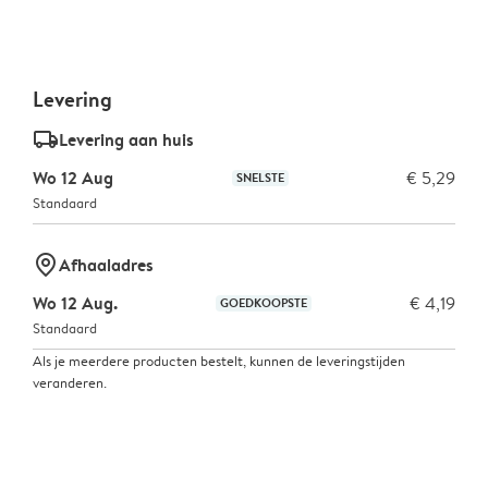
Levering
delivery_standard_v2
Levering aan huis
Wo 12 Aug
€ 5,29
SNELSTE
Standaard
marker-pin
Afhaaladres
Wo 12 Aug.
€ 4,19
GOEDKOOPSTE
Standaard
Als je meerdere producten bestelt, kunnen de leveringstijden
veranderen.