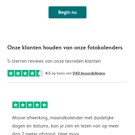
Begin nu
Onze klanten houden van onze fotokalenders
5-sterren reviews van onze tevreden klanten
4.5
op basis van
940 beoordelingen
Mooie afwerking, maandkalender met duidelijke
H
dagen en datums, kan je zien en lezen van op meer
z
dan 2 meter afstand. Heel mooi.