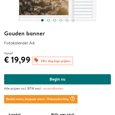
Gouden banner
Fotokalender A4
Vanaf
€ 19,99
offers
Elke dag lage prijzen
Begin nu
Alle prijzen incl. BTW excl.
verzendkosten
question_mark_circle
Bestel meer, bespaar meer
| Volumekorting
Aantal
Prijs per stuk