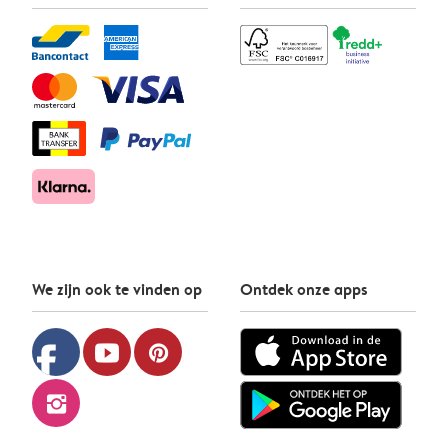
We zijn ook te vinden op
Ontdek onze apps
facebook
youtube
pinterest
instagram