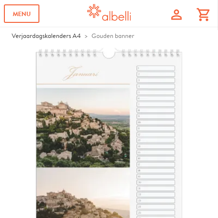
profile
shopping_cart
MENU
Verjaardagskalenders A4
Gouden banner