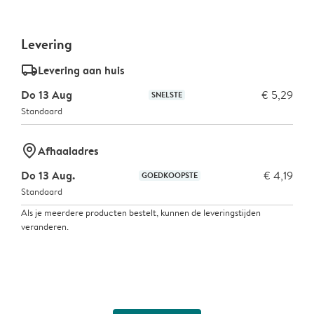
Levering
delivery_standard_v2
Levering aan huis
Do 13 Aug
€ 5,29
SNELSTE
Standaard
marker-pin
Afhaaladres
Do 13 Aug.
€ 4,19
GOEDKOOPSTE
Standaard
Als je meerdere producten bestelt, kunnen de leveringstijden
veranderen.