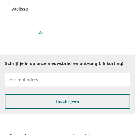
Melissa
filled-pagination
outlined-paginatio
outlined-paginat
outlined-pagin
outlined-pag
outlined-p
Schrijf je in op onze nieuwsbrief en ontvang € 5 korting!
Inschrijven