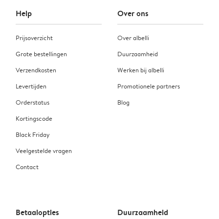
Help
Over ons
Prijsoverzicht
Over albelli
Grote bestellingen
Duurzaamheid
Verzendkosten
Werken bij albelli
Levertijden
Promotionele partners
Orderstatus
Blog
Kortingscode
Black Friday
Veelgestelde vragen
Contact
Betaalopties
Duurzaamheid