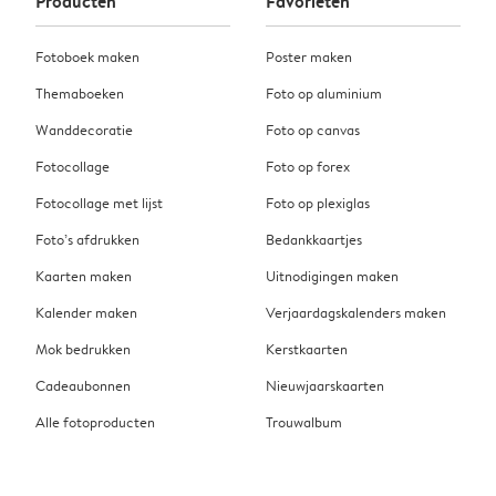
Producten
Favorieten
Fotoboek maken
Poster maken
Themaboeken
Foto op aluminium
Wanddecoratie
Foto op canvas
Fotocollage
Foto op forex
Fotocollage met lijst
Foto op plexiglas
Foto’s afdrukken
Bedankkaartjes
Kaarten maken
Uitnodigingen maken
Kalender maken
Verjaardagskalenders maken
Mok bedrukken
Kerstkaarten
Cadeaubonnen
Nieuwjaarskaarten
Alle fotoproducten
Trouwalbum