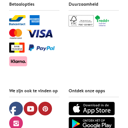
Betaalopties
Duurzaamheid
We zijn ook te vinden op
Ontdek onze apps
facebook
youtube
pinterest
instagram