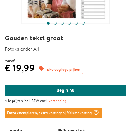
Gouden tekst groot
Fotokalender A4
Vanaf
€ 19,99
offers
Elke dag lage prijzen
Begin nu
Alle prijzen incl. BTW excl.
verzending
question_mark_circle
Extra exemplaren, extra kortingen
| Volumekorting
Aantal
Prijs per stuk