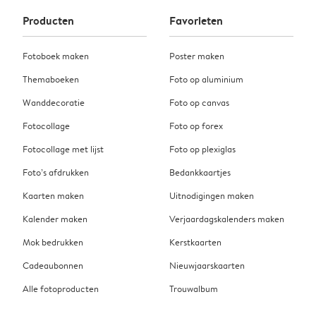
Producten
Favorieten
Fotoboek maken
Poster maken
Themaboeken
Foto op aluminium
Wanddecoratie
Foto op canvas
Fotocollage
Foto op forex
Fotocollage met lijst
Foto op plexiglas
Foto’s afdrukken
Bedankkaartjes
Kaarten maken
Uitnodigingen maken
Kalender maken
Verjaardagskalenders maken
Mok bedrukken
Kerstkaarten
Cadeaubonnen
Nieuwjaarskaarten
Alle fotoproducten
Trouwalbum