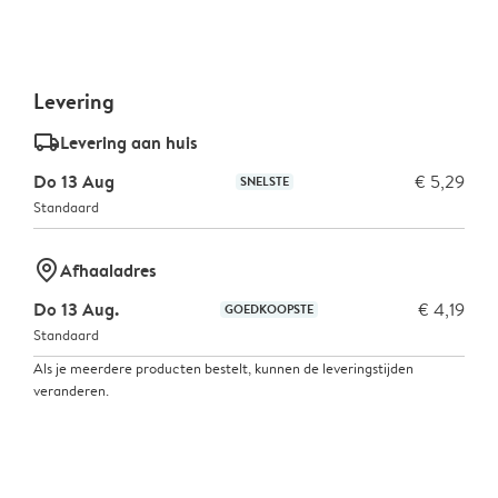
Levering
delivery_standard_v2
Levering aan huis
Do 13 Aug
€ 5,29
SNELSTE
Standaard
marker-pin
Afhaaladres
Do 13 Aug.
€ 4,19
GOEDKOOPSTE
Standaard
Als je meerdere producten bestelt, kunnen de leveringstijden
veranderen.