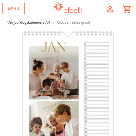
profile
shopping_cart
MENU
Verjaardagskalenders A4
Gouden tekst groot