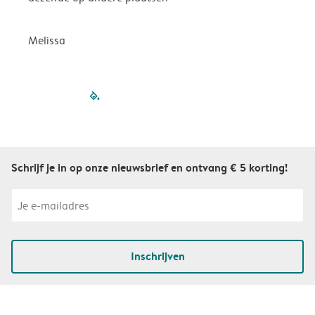
P
Melissa
filled-pagination
outlined-paginatio
outlined-paginat
outlined-pagin
outlined-pag
outlined-p
Schrijf je in op onze nieuwsbrief en ontvang € 5 korting!
Inschrijven