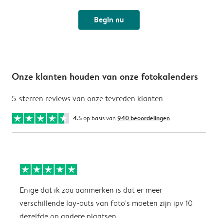
Begin nu
Onze klanten houden van onze fotokalenders
5-sterren reviews van onze tevreden klanten
4.5
op basis van
940 beoordelingen
Enige dat ik zou aanmerken is dat er meer
P
verschillende lay-outs van foto's moeten zijn ipv 10
dezelfde op andere plaatsen