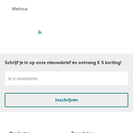
Melissa
filled-pagination
outlined-paginatio
outlined-paginat
outlined-pagin
outlined-pag
outlined-p
Schrijf je in op onze nieuwsbrief en ontvang € 5 korting!
Inschrijven