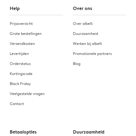
Help
Over ons
Prijsoverzicht
Over albelli
Grote bestellingen
Duurzaamheid
Verzendkosten
Werken bij albelli
Levertijden
Promotionele partners
Orderstatus
Blog
Kortingscode
Black Friday
Veelgestelde vragen
Contact
Betaalopties
Duurzaamheid