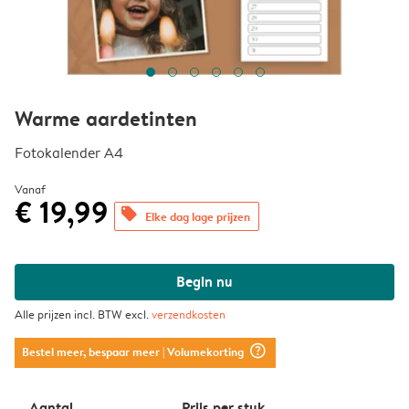
Warme aardetinten
Fotokalender A4
Vanaf
€ 19,99
offers
Elke dag lage prijzen
Begin nu
Alle prijzen incl. BTW excl.
verzendkosten
question_mark_circle
Bestel meer, bespaar meer
| Volumekorting
Aantal
Prijs per stuk