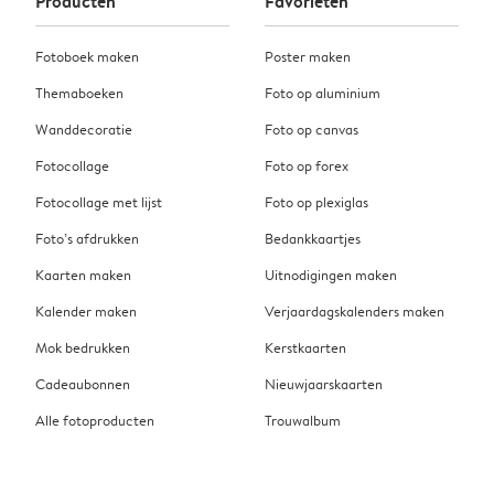
Producten
Favorieten
Fotoboek maken
Poster maken
Themaboeken
Foto op aluminium
Wanddecoratie
Foto op canvas
Fotocollage
Foto op forex
Fotocollage met lijst
Foto op plexiglas
Foto’s afdrukken
Bedankkaartjes
Kaarten maken
Uitnodigingen maken
Kalender maken
Verjaardagskalenders maken
Mok bedrukken
Kerstkaarten
Cadeaubonnen
Nieuwjaarskaarten
Alle fotoproducten
Trouwalbum