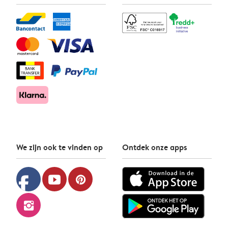
We zijn ook te vinden op
Ontdek onze apps
facebook
youtube
pinterest
instagram