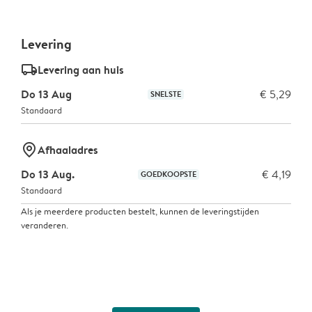
Levering
delivery_standard_v2
Levering aan huis
Do 13 Aug
€ 5,29
SNELSTE
Standaard
marker-pin
Afhaaladres
Do 13 Aug.
€ 4,19
GOEDKOOPSTE
Standaard
Als je meerdere producten bestelt, kunnen de leveringstijden
veranderen.