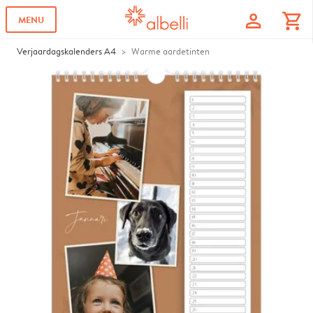
profile
shopping_cart
MENU
Verjaardagskalenders A4
Warme aardetinten