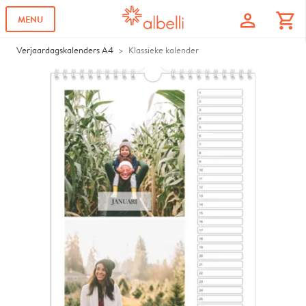
profile
shopping_cart
MENU
Verjaardagskalenders A4
Klassieke kalender