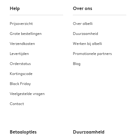
Help
Over ons
Prijsoverzicht
Over albelli
Grote bestellingen
Duurzaamheid
Verzendkosten
Werken bij albelli
Levertijden
Promotionele partners
Orderstatus
Blog
Kortingscode
Black Friday
Veelgestelde vragen
Contact
Betaalopties
Duurzaamheid