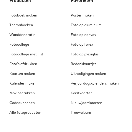
Producten
Favorieten
Fotoboek maken
Poster maken
Themaboeken
Foto op aluminium
Wanddecoratie
Foto op canvas
Fotocollage
Foto op forex
Fotocollage met lijst
Foto op plexiglas
Foto’s afdrukken
Bedankkaartjes
Kaarten maken
Uitnodigingen maken
Kalender maken
Verjaardagskalenders maken
Mok bedrukken
Kerstkaarten
Cadeaubonnen
Nieuwjaarskaarten
Alle fotoproducten
Trouwalbum