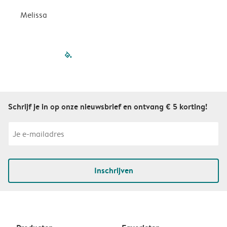
Melissa
filled-pagination
outlined-paginatio
outlined-paginat
outlined-pagin
outlined-pag
outlined-p
Schrijf je in op onze nieuwsbrief en ontvang € 5 korting!
Inschrijven