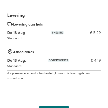
Levering
delivery_standard_v2
Levering aan huis
Do 13 Aug
€ 5,29
SNELSTE
Standaard
marker-pin
Afhaaladres
Do 13 Aug.
€ 4,19
GOEDKOOPSTE
Standaard
Als je meerdere producten bestelt, kunnen de leveringstijden
veranderen.