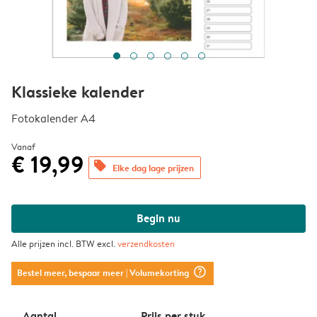
Klassieke kalender
Fotokalender A4
Vanaf
€ 19,99
offers
Elke dag lage prijzen
Begin nu
Alle prijzen incl. BTW excl.
verzendkosten
question_mark_circle
Bestel meer, bespaar meer
| Volumekorting
Aantal
Prijs per stuk