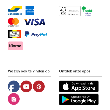
We zijn ook te vinden op
Ontdek onze apps
facebook
youtube
pinterest
instagram