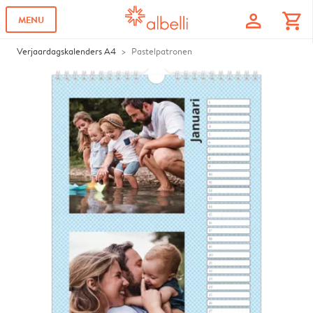
profile
shopping_cart
MENU
Verjaardagskalenders A4
Pastelpatronen