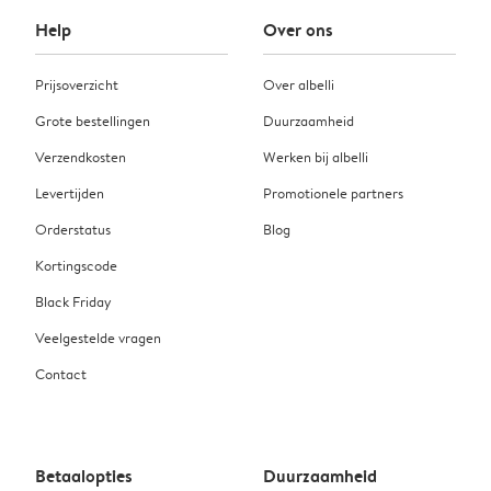
Help
Over ons
Prijsoverzicht
Over albelli
Grote bestellingen
Duurzaamheid
Verzendkosten
Werken bij albelli
Levertijden
Promotionele partners
Orderstatus
Blog
Kortingscode
Black Friday
Veelgestelde vragen
Contact
Betaalopties
Duurzaamheid