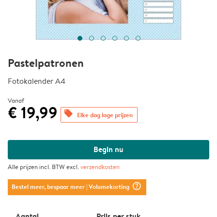
Pastelpatronen
Fotokalender A4
Vanaf
€ 19,99
offers
Elke dag lage prijzen
Begin nu
Alle prijzen incl. BTW excl.
verzendkosten
question_mark_circle
Bestel meer, bespaar meer
| Volumekorting
Aantal
Prijs per stuk