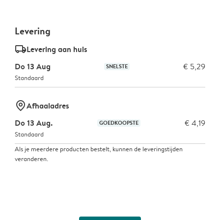
Levering
delivery_standard_v2
Levering aan huis
Do 13 Aug
€ 5,29
SNELSTE
Standaard
marker-pin
Afhaaladres
Do 13 Aug.
€ 4,19
GOEDKOOPSTE
Standaard
Als je meerdere producten bestelt, kunnen de leveringstijden
veranderen.