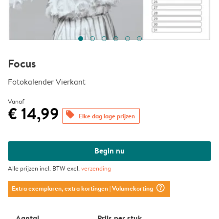
Focus
Fotokalender Vierkant
Vanaf
€ 14,99
offers
Elke dag lage prijzen
Begin nu
Alle prijzen incl. BTW excl.
verzending
question_mark_circle
Extra exemplaren, extra kortingen
| Volumekorting
Aantal
Prijs per stuk