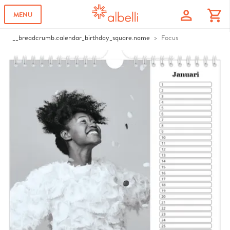
profile
shopping_cart
MENU
__breadcrumb.calendar_birthday_square.name
Focus