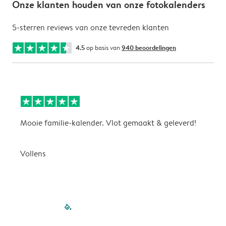
Onze klanten houden van onze fotokalenders
5-sterren reviews van onze tevreden klanten
4.5
op basis van
940 beoordelingen
Mooie familie-kalender. Vlot gemaakt & geleverd!
A
G
Vollens
filled-pagination
outlined-paginatio
outlined-paginat
outlined-pagin
outlined-pag
outlined-p