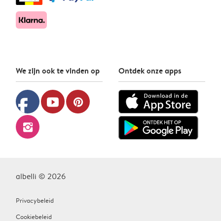
We zijn ook te vinden op
Ontdek onze apps
facebook
youtube
pinterest
instagram
albelli © 2026
Privacybeleid
Cookiebeleid