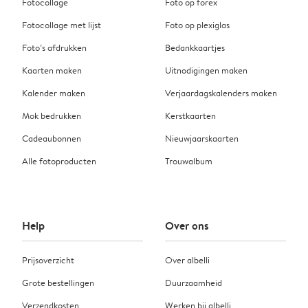
Fotocollage
Foto op forex
Fotocollage met lijst
Foto op plexiglas
Foto’s afdrukken
Bedankkaartjes
Kaarten maken
Uitnodigingen maken
Kalender maken
Verjaardagskalenders maken
Mok bedrukken
Kerstkaarten
Cadeaubonnen
Nieuwjaarskaarten
Alle fotoproducten
Trouwalbum
Help
Over ons
Prijsoverzicht
Over albelli
Grote bestellingen
Duurzaamheid
Verzendkosten
Werken bij albelli