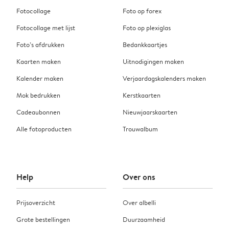
Fotocollage
Foto op forex
Fotocollage met lijst
Foto op plexiglas
Foto’s afdrukken
Bedankkaartjes
Kaarten maken
Uitnodigingen maken
Kalender maken
Verjaardagskalenders maken
Mok bedrukken
Kerstkaarten
Cadeaubonnen
Nieuwjaarskaarten
Alle fotoproducten
Trouwalbum
Help
Over ons
Prijsoverzicht
Over albelli
Grote bestellingen
Duurzaamheid