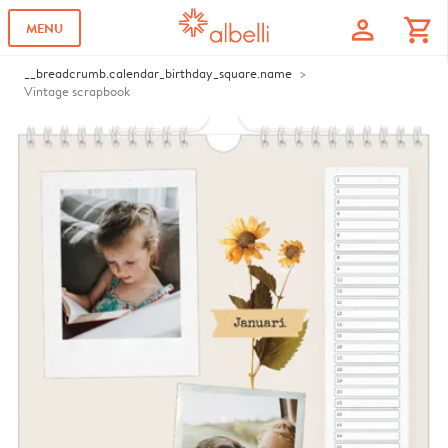
profile
shopping_cart
MENU
__breadcrumb.calendar_birthday_square.name
Vintage scrapbook