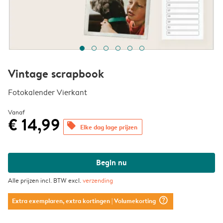
Vintage scrapbook
Fotokalender Vierkant
Vanaf
€ 14,99
offers
Elke dag lage prijzen
Begin nu
Alle prijzen incl. BTW excl.
verzending
question_mark_circle
Extra exemplaren, extra kortingen
| Volumekorting