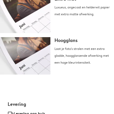
Luxueus, ongecoat en helderwit papier
met extra matte afwerking.
Hoogglans
Laat je foto's stralen met een extra
gladde, hoogglanzende afwerking met
een hoge kleurintensiteit.
Levering
delivery_standard_v2
Levering aan huis