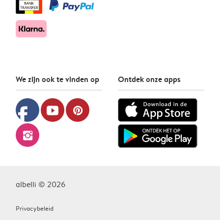
We zijn ook te vinden op
Ontdek onze apps
facebook
youtube
pinterest
instagram
albelli © 2026
Privacybeleid