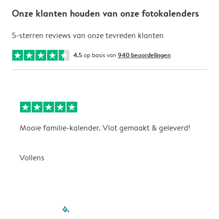
Onze klanten houden van onze fotokalenders
5-sterren reviews van onze tevreden klanten
4.5
op basis van
940 beoordelingen
Mooie familie-kalender. Vlot gemaakt & geleverd!
A
G
Vollens
filled-pagination
outlined-paginatio
outlined-paginat
outlined-pagin
outlined-pag
outlined-p