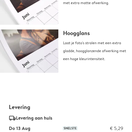
met extra matte afwerking.
Hoogglans
Laat je foto's stralen met een extra
gladde, hoogglanzende afwerking met
een hoge kleurintensiteit.
Levering
delivery_standard_v2
Levering aan huis
Do 13 Aug
€ 5,29
SNELSTE