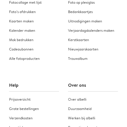
Fotocollage met lijst
Foto op plexiglas
Foto’s afdrukken
Bedankkaartjes
Kaarten maken
Uitnodigingen maken
Kalender maken
Verjaardagskalenders maken
Mok bedrukken
Kerstkaarten
Cadeaubonnen
Nieuwjaarskaarten
Alle fotoproducten
Trouwalbum
Help
Over ons
Prijsoverzicht
Over albelli
Grote bestellingen
Duurzaamheid
Verzendkosten
Werken bij albelli