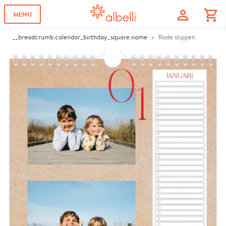
profile
shopping_cart
MENU
__breadcrumb.calendar_birthday_square.name
Rode stippen