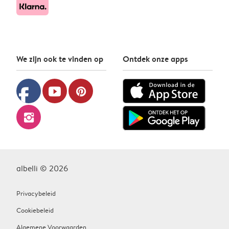
We zijn ook te vinden op
Ontdek onze apps
facebook
youtube
pinterest
instagram
albelli © 2026
Privacybeleid
Cookiebeleid
Algemene Voorwaarden