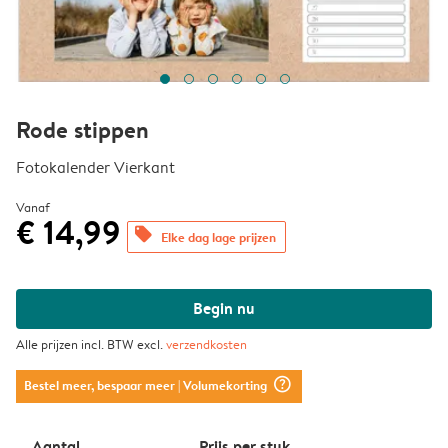
Rode stippen
Fotokalender Vierkant
Vanaf
€ 14,99
offers
Elke dag lage prijzen
Begin nu
Alle prijzen incl. BTW excl.
verzendkosten
question_mark_circle
Bestel meer, bespaar meer
| Volumekorting
Aantal
Prijs per stuk