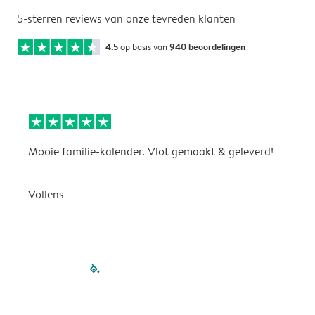
5-sterren reviews van onze tevreden klanten
4.5
op basis van
940 beoordelingen
Mooie familie-kalender. Vlot gemaakt & geleverd!
A
G
Vollens
filled-pagination
outlined-paginatio
outlined-paginat
outlined-pagin
outlined-pag
outlined-p