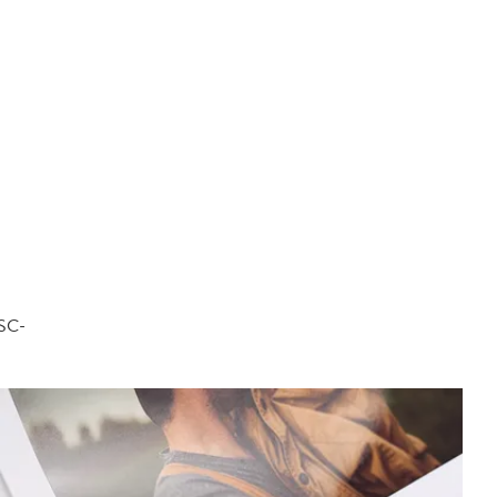
FSC-
.