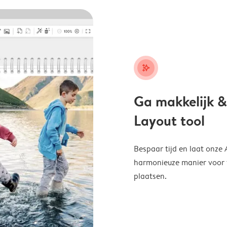
stars_plus
Ga makkelijk &
Layout tool
Bespaar tijd en laat onze
harmonieuze manier voor te
plaatsen.