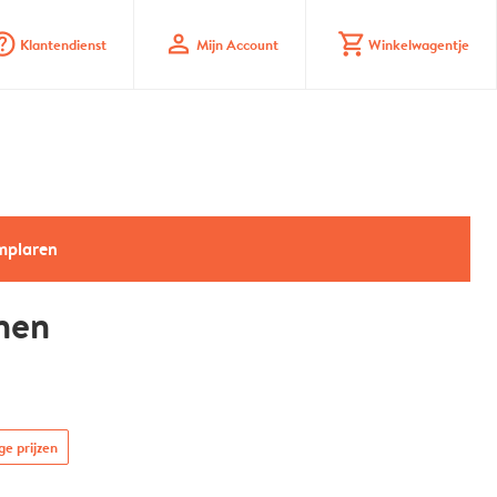
_mark_circle
profile
shopping_cart
Klantendienst
Mijn Account
Winkelwagentje
emplaren
nen
ge prijzen