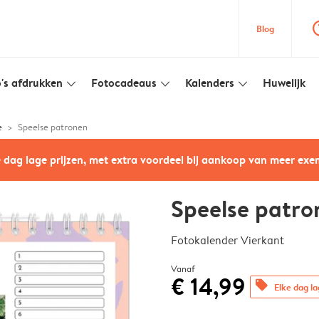
question
Blog
's afdrukken
Fotocadeaus
Kalenders
Huwelijk
slim_arrow_down
slim_arrow_down
slim_arrow_down
e
Speelse patronen
e dag lage prijzen, met extra voordeel bij aankoop van meer ex
Speelse patro
Fotokalender Vierkant
Vanaf
€ 14,99
offers
Elke dag la