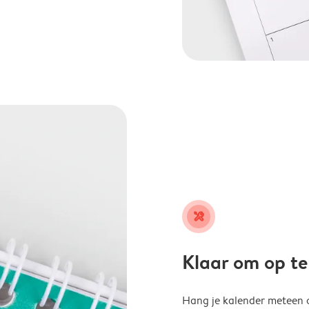
tools
Klaar om op t
Hang je kalender meteen o