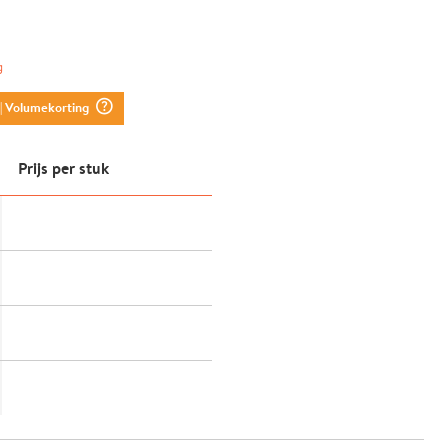
g
question_mark_circle
| Volumekorting
Prijs per stuk