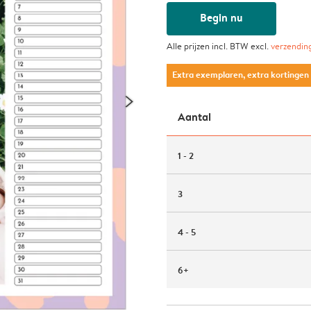
Begin nu
Alle prijzen incl. BTW excl.
verzendin
Extra exemplaren, extra kortingen
Aantal
1 - 2
3
4 - 5
6+