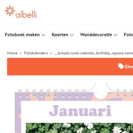
Fotoboek maken
Kaarten
Wanddecoratie
Foto
slim_arrow_down
slim_arrow_down
slim_arrow_down
Home
Fotokalenders
__breadcrumb.calendar_birthday_square.nam
offers
Elk