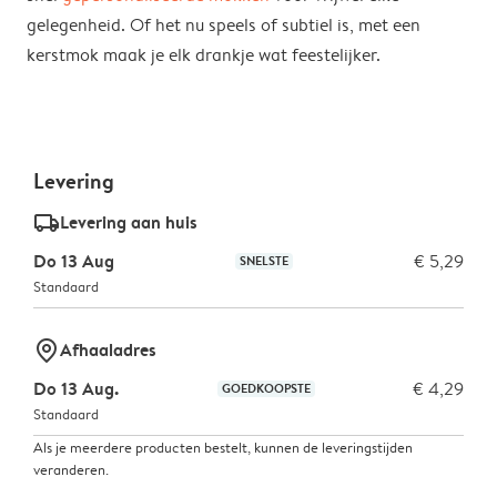
om te zien of er extra kosten moeten worden betaald
gelegenheid. Of het nu speels of subtiel is, met een
voor je bestelling.
kerstmok maak je elk drankje wat feestelijker.
Levering
delivery_standard_v2
Levering aan huis
Do 13 Aug
€ 5,29
SNELSTE
Standaard
marker-pin
Afhaaladres
Do 13 Aug.
€ 4,29
GOEDKOOPSTE
Standaard
Als je meerdere producten bestelt, kunnen de leveringstijden
veranderen.