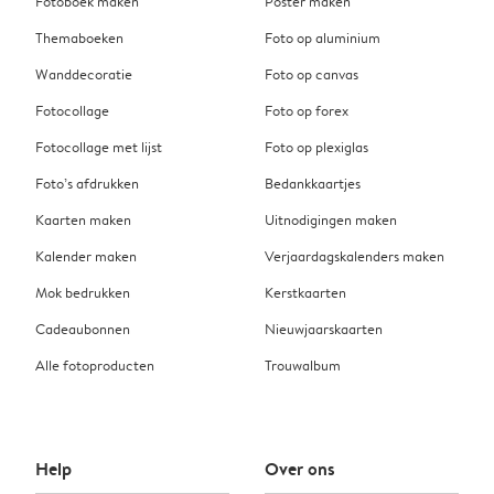
Fotoboek maken
Poster maken
Themaboeken
Foto op aluminium
Wanddecoratie
Foto op canvas
Fotocollage
Foto op forex
Fotocollage met lijst
Foto op plexiglas
Foto’s afdrukken
Bedankkaartjes
Kaarten maken
Uitnodigingen maken
Kalender maken
Verjaardagskalenders maken
Mok bedrukken
Kerstkaarten
Cadeaubonnen
Nieuwjaarskaarten
Alle fotoproducten
Trouwalbum
Help
Over ons