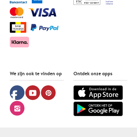
We zijn ook te vinden op
Ontdek onze apps
facebook
youtube
pinterest
instagram