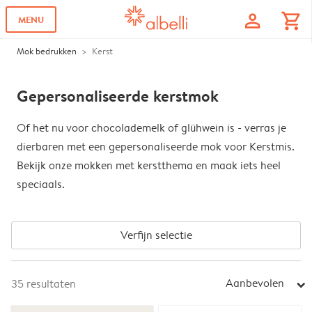
profile
shopping_cart
MENU
Mok bedrukken
Kerst
Gepersonaliseerde kerstmok
Of het nu voor chocolademelk of glühwein is - verras je
dierbaren met een gepersonaliseerde mok voor Kerstmis.
Bekijk onze mokken met kerstthema en maak iets heel
speciaals.
Verfijn selectie
Aanbevolen
35
resultaten
arrow_right