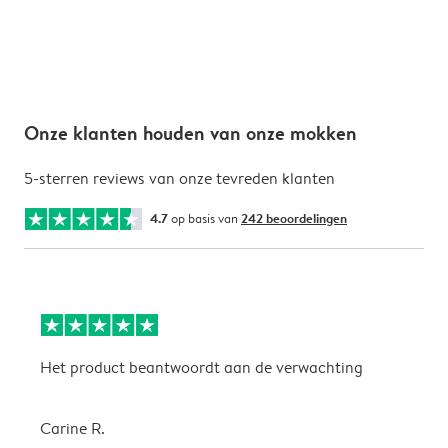
Onze klanten houden van onze mokken
5-sterren reviews van onze tevreden klanten
4.7
op basis van
242 beoordelingen
Het product beantwoordt aan de verwachting
H
Carine R.