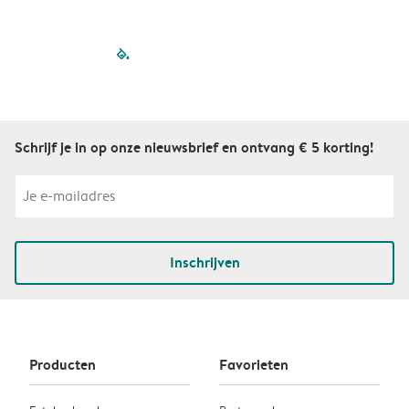
filled-pagination
outlined-paginatio
outlined-paginat
outlined-pagin
outlined-pag
outlined-p
Schrijf je in op onze nieuwsbrief en ontvang € 5 korting!
Inschrijven
Producten
Favorieten