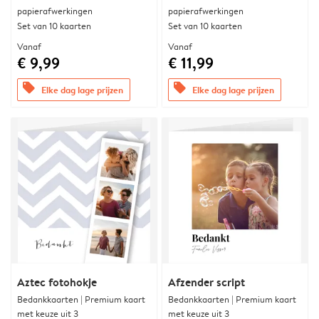
papierafwerkingen
papierafwerkingen
Set van 10 kaarten
Set van 10 kaarten
Vanaf
Vanaf
€ 9,99
€ 11,99
offers
offers
Elke dag lage prijzen
Elke dag lage prijzen
Aztec fotohokje
Afzender script
Bedankkaarten | Premium kaart
Bedankkaarten | Premium kaart
met keuze uit 3
met keuze uit 3