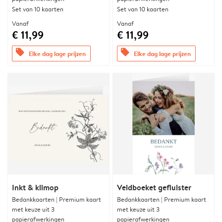
Set van 10 kaarten
Set van 10 kaarten
Vanaf
Vanaf
€ 11,99
€ 11,99
offers
offers
Elke dag lage prijzen
Elke dag lage prijzen
Inkt & klimop
Veldboeket gefluister
Bedankkaarten | Premium kaart
Bedankkaarten | Premium kaart
met keuze uit 3
met keuze uit 3
papierafwerkingen
papierafwerkingen