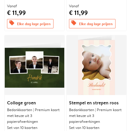
Vanaf
Vanaf
€ 11,99
€ 11,99
offers
offers
Elke dag lage prijzen
Elke dag lage prijzen
Collage groen
Stempel en strepen roos
Bedankkaarten | Premium kaart
Bedankkaarten | Premium kaart
met keuze uit 3
met keuze uit 3
papierafwerkingen
papierafwerkingen
Set van 10 kaarten
Set van 10 kaarten