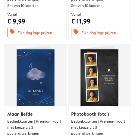
Set van 10 kaarten
Set van 10 kaarten
Vanaf
Vanaf
€ 9,99
€ 11,99
offers
offers
Elke dag lage prijzen
Elke dag lage prijzen
Maan liefde
Photobooth foto's
Bedankkaarten | Premium kaart
Bedankkaarten | Premium kaart
met keuze uit 3
met keuze uit 3
papierafwerkingen
papierafwerkingen