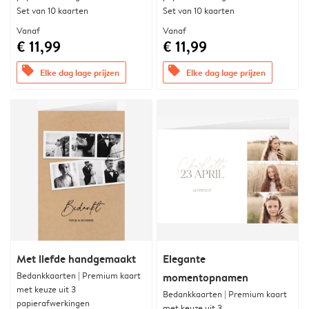
Set van 10 kaarten
Set van 10 kaarten
Vanaf
Vanaf
€ 11,99
€ 11,99
offers
offers
Elke dag lage prijzen
Elke dag lage prijzen
Met liefde handgemaakt
Elegante
Bedankkaarten | Premium kaart
momentopnamen
met keuze uit 3
Bedankkaarten | Premium kaart
papierafwerkingen
met keuze uit 3