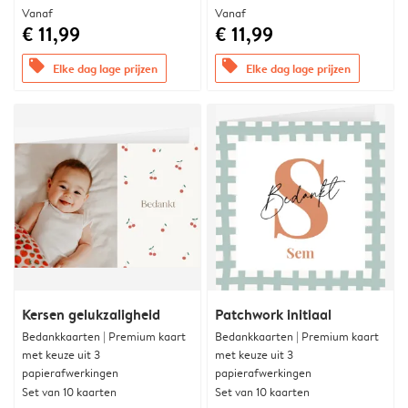
Vanaf
Vanaf
€ 11,99
€ 11,99
offers
offers
Elke dag lage prijzen
Elke dag lage prijzen
Kersen gelukzaligheid
Patchwork initiaal
Bedankkaarten | Premium kaart
Bedankkaarten | Premium kaart
met keuze uit 3
met keuze uit 3
papierafwerkingen
papierafwerkingen
Set van 10 kaarten
Set van 10 kaarten