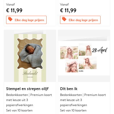
Vanaf
Vanaf
€ 11,99
€ 11,99
offers
offers
Elke dag lage prijzen
Elke dag lage prijzen
Stempel en strepen olijf
Dit ben ik
Bedankkaarten | Premium kaart
Bedankkaarten | Premium kaart
met keuze uit 3
met keuze uit 3
papierafwerkingen
papierafwerkingen
Set van 10 kaarten
Set van 10 kaarten