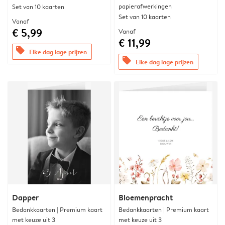
papierafwerkingen
Set van 10 kaarten
Set van 10 kaarten
Vanaf
€ 5,99
Vanaf
€ 11,99
offers
Elke dag lage prijzen
offers
Elke dag lage prijzen
Dapper
Bloemenpracht
Bedankkaarten | Premium kaart
Bedankkaarten | Premium kaart
met keuze uit 3
met keuze uit 3