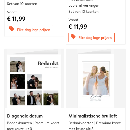
Set van 10 kaarten
papierafwerkingen
Set van 10 kaarten
Vanaf
€ 11,99
Vanaf
€ 11,99
offers
Elke dag lage prijzen
offers
Elke dag lage prijzen
Diagonale datum
Minimalistische bruiloft
Bedankkaarten | Premium kaart
Bedankkaarten | Premium kaart
met keuze uit 3
met keuze uit 3