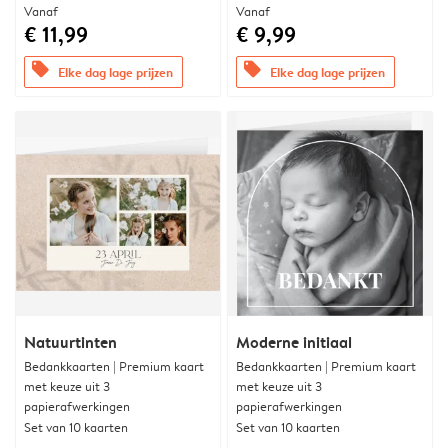
Vanaf
Vanaf
€ 11,99
€ 9,99
offers
offers
Elke dag lage prijzen
Elke dag lage prijzen
Natuurtinten
Moderne initiaal
Bedankkaarten | Premium kaart
Bedankkaarten | Premium kaart
met keuze uit 3
met keuze uit 3
papierafwerkingen
papierafwerkingen
Set van 10 kaarten
Set van 10 kaarten