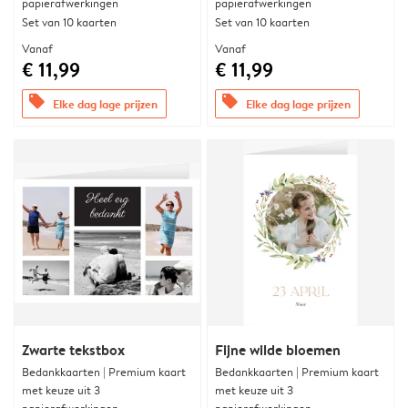
papierafwerkingen
papierafwerkingen
Set van 10 kaarten
Set van 10 kaarten
Vanaf
Vanaf
€ 11,99
€ 11,99
offers
offers
Elke dag lage prijzen
Elke dag lage prijzen
Zwarte tekstbox
Fijne wilde bloemen
Bedankkaarten | Premium kaart
Bedankkaarten | Premium kaart
met keuze uit 3
met keuze uit 3