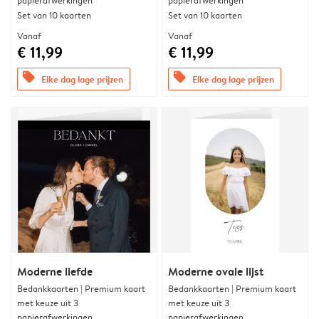
papierafwerkingen
papierafwerkingen
Set van 10 kaarten
Set van 10 kaarten
Vanaf
Vanaf
€ 11,99
€ 11,99
offers
offers
Elke dag lage prijzen
Elke dag lage prijzen
Moderne liefde
Moderne ovale lijst
Bedankkaarten | Premium kaart
Bedankkaarten | Premium kaart
met keuze uit 3
met keuze uit 3
papierafwerkingen
papierafwerkingen