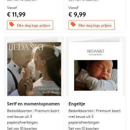
Vanaf
Vanaf
€ 11,99
€ 9,99
offers
offers
Elke dag lage prijzen
Elke dag lage prijzen
Serif en momentopnamen
Engeltje
Bedankkaarten | Premium kaart
Bedankkaarten | Premium kaart
met keuze uit 3
met keuze uit 3
papierafwerkingen
papierafwerkingen
Set van 10 kaarten
Set van 10 kaarten