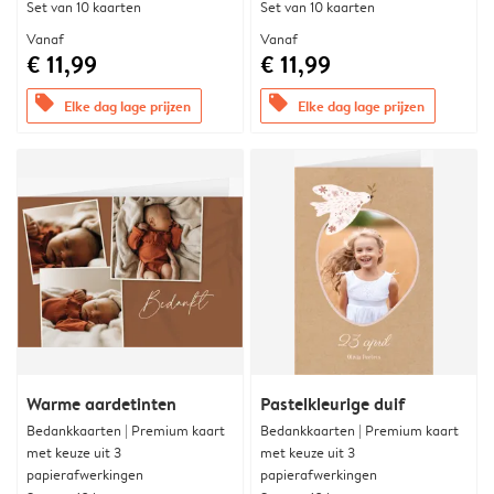
Set van 10 kaarten
Set van 10 kaarten
Vanaf
Vanaf
€ 11,99
€ 11,99
offers
offers
Elke dag lage prijzen
Elke dag lage prijzen
Warme aardetinten
Pastelkleurige duif
Bedankkaarten | Premium kaart
Bedankkaarten | Premium kaart
met keuze uit 3
met keuze uit 3
papierafwerkingen
papierafwerkingen