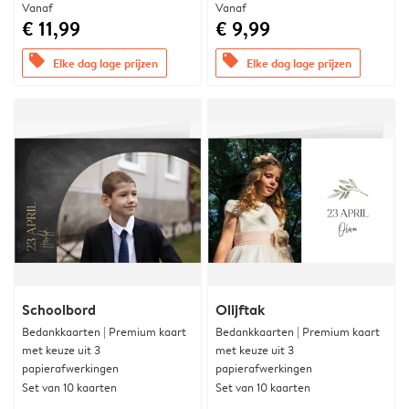
Vanaf
Vanaf
€ 11,99
€ 9,99
offers
offers
Elke dag lage prijzen
Elke dag lage prijzen
Schoolbord
Olijftak
Bedankkaarten | Premium kaart
Bedankkaarten | Premium kaart
met keuze uit 3
met keuze uit 3
papierafwerkingen
papierafwerkingen
Set van 10 kaarten
Set van 10 kaarten