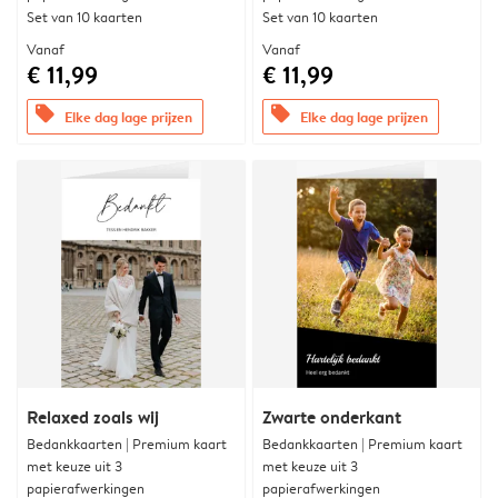
Set van 10 kaarten
Set van 10 kaarten
Vanaf
Vanaf
€ 11,99
€ 11,99
offers
offers
Elke dag lage prijzen
Elke dag lage prijzen
Relaxed zoals wij
Zwarte onderkant
Bedankkaarten | Premium kaart
Bedankkaarten | Premium kaart
met keuze uit 3
met keuze uit 3
papierafwerkingen
papierafwerkingen