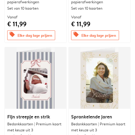
papierafwerkingen
papierafwerkingen
Set van 10 kaarten
Set van 10 kaarten
Vanaf
Vanaf
€ 11,99
€ 11,99
offers
offers
Elke dag lage prijzen
Elke dag lage prijzen
Fijn streepje en strik
Sprankelende jaren
Bedankkaarten | Premium kaart
Bedankkaarten | Premium kaart
met keuze uit 3
met keuze uit 3