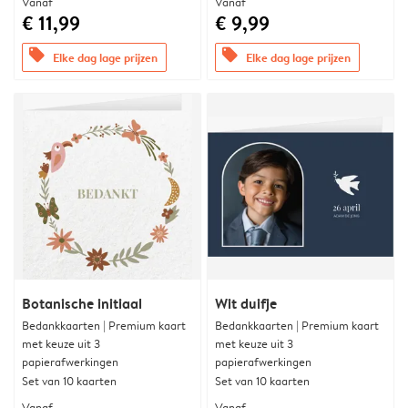
Vanaf
Vanaf
€ 11,99
€ 9,99
offers
offers
Elke dag lage prijzen
Elke dag lage prijzen
Botanische initiaal
Wit duifje
Bedankkaarten | Premium kaart
Bedankkaarten | Premium kaart
met keuze uit 3
met keuze uit 3
papierafwerkingen
papierafwerkingen
Set van 10 kaarten
Set van 10 kaarten
Vanaf
Vanaf