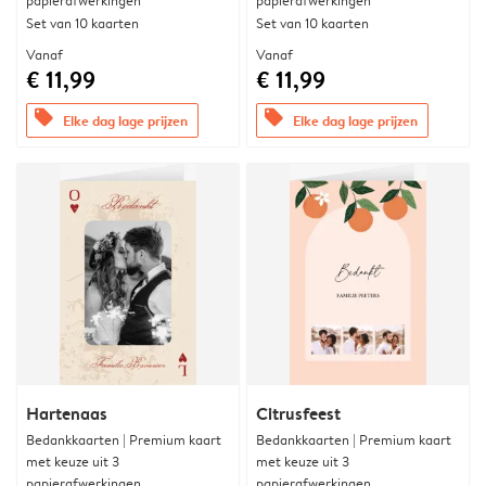
papierafwerkingen
papierafwerkingen
Set van 10 kaarten
Set van 10 kaarten
Vanaf
Vanaf
€ 11,99
€ 11,99
offers
offers
Elke dag lage prijzen
Elke dag lage prijzen
Hartenaas
Citrusfeest
Bedankkaarten | Premium kaart
Bedankkaarten | Premium kaart
met keuze uit 3
met keuze uit 3
papierafwerkingen
papierafwerkingen