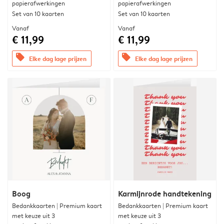
papierafwerkingen
papierafwerkingen
Set van 10 kaarten
Set van 10 kaarten
Vanaf
Vanaf
€ 11,99
€ 11,99
offers
offers
Elke dag lage prijzen
Elke dag lage prijzen
Boog
Karmijnrode handtekening
Bedankkaarten | Premium kaart
Bedankkaarten | Premium kaart
met keuze uit 3
met keuze uit 3