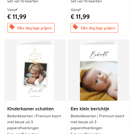
Set van 10 kaarten
Set van 10 kaarten
Vanaf
Vanaf
€ 11,99
€ 11,99
offers
offers
Elke dag lage prijzen
Elke dag lage prijzen
Kinderkamer schatten
Een klein berichtje
Bedankkaarten | Premium kaart
Bedankkaarten | Premium kaart
met keuze uit 3
met keuze uit 3
papierafwerkingen
papierafwerkingen