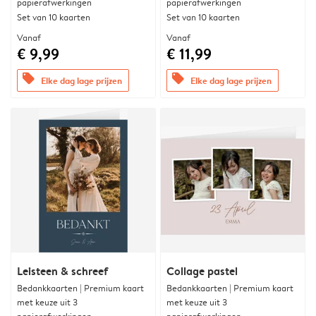
papierafwerkingen
papierafwerkingen
Set van 10 kaarten
Set van 10 kaarten
Vanaf
Vanaf
€ 9,99
€ 11,99
offers
offers
Elke dag lage prijzen
Elke dag lage prijzen
Leisteen & schreef
Collage pastel
Bedankkaarten | Premium kaart
Bedankkaarten | Premium kaart
met keuze uit 3
met keuze uit 3