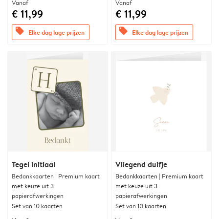
Vanaf
Vanaf
€ 11,99
€ 11,99
offers
offers
Elke dag lage prijzen
Elke dag lage prijzen
Tegel initiaal
Vliegend duifje
Bedankkaarten | Premium kaart
Bedankkaarten | Premium kaart
met keuze uit 3
met keuze uit 3
papierafwerkingen
papierafwerkingen
Set van 10 kaarten
Set van 10 kaarten