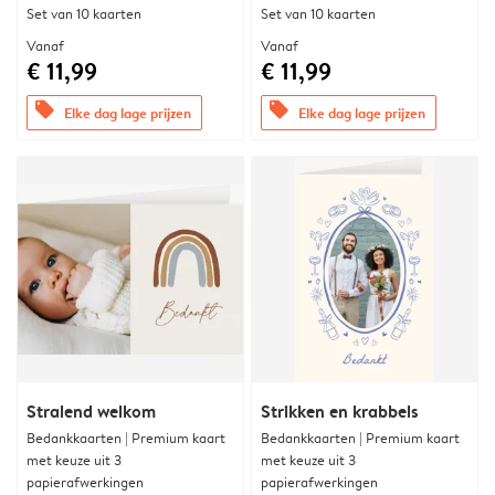
Set van 10 kaarten
Set van 10 kaarten
Vanaf
Vanaf
€ 11,99
€ 11,99
offers
offers
Elke dag lage prijzen
Elke dag lage prijzen
Stralend welkom
Strikken en krabbels
Bedankkaarten | Premium kaart
Bedankkaarten | Premium kaart
met keuze uit 3
met keuze uit 3
papierafwerkingen
papierafwerkingen