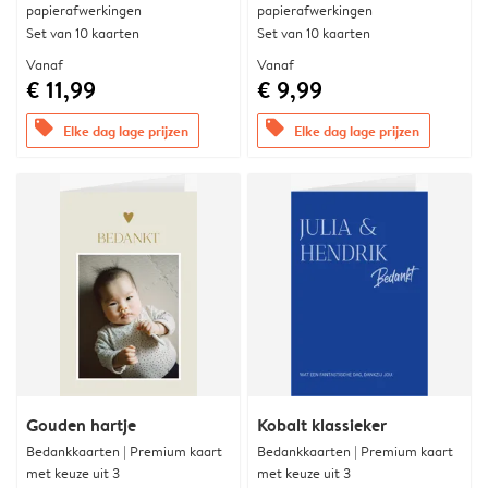
papierafwerkingen
papierafwerkingen
Set van 10 kaarten
Set van 10 kaarten
Vanaf
Vanaf
€ 11,99
€ 9,99
offers
offers
Elke dag lage prijzen
Elke dag lage prijzen
Gouden hartje
Kobalt klassieker
Bedankkaarten | Premium kaart
Bedankkaarten | Premium kaart
met keuze uit 3
met keuze uit 3