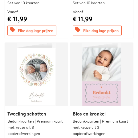
Set van 10 kaarten
Set van 10 kaarten
Vanaf
Vanaf
€ 11,99
€ 11,99
offers
offers
Elke dag lage prijzen
Elke dag lage prijzen
Tweeling schatten
Blos en kronkel
Bedankkaarten | Premium kaart
Bedankkaarten | Premium kaart
met keuze uit 3
met keuze uit 3
papierafwerkingen
papierafwerkingen