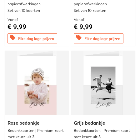
papierafwerkingen
papierafwerkingen
Set van 10 kaarten
Set van 10 kaarten
Vanaf
Vanaf
€ 9,99
€ 9,99
offers
offers
Elke dag lage prijzen
Elke dag lage prijzen
Roze bedankje
Grijs bedankje
Bedankkaarten | Premium kaart
Bedankkaarten | Premium kaart
met keuze uit 3
met keuze uit 3