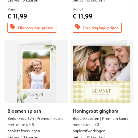
Set van 10 kaarten
Set van 10 kaarten
Vanaf
Vanaf
€ 11,99
€ 11,99
offers
offers
Elke dag lage prijzen
Elke dag lage prijzen
Bloemen splash
Honingraat gingham
Bedankkaarten | Premium kaart
Bedankkaarten | Premium kaart
met keuze uit 3
met keuze uit 3
papierafwerkingen
papierafwerkingen
Set van 10 kaarten
Set van 10 kaarten