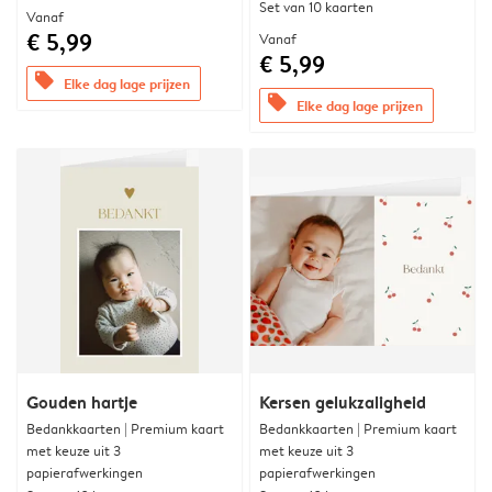
Set van 10 kaarten
Vanaf
€ 5,99
Vanaf
€ 5,99
offers
Elke dag lage prijzen
offers
Elke dag lage prijzen
Gouden hartje
Kersen gelukzaligheid
Bedankkaarten | Premium kaart
Bedankkaarten | Premium kaart
met keuze uit 3
met keuze uit 3
papierafwerkingen
papierafwerkingen