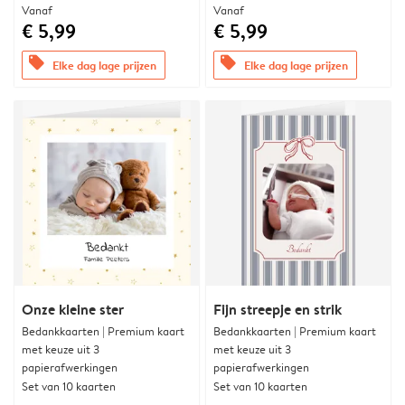
Vanaf
Vanaf
€ 5,99
€ 5,99
offers
offers
Elke dag lage prijzen
Elke dag lage prijzen
Onze kleine ster
Fijn streepje en strik
Bedankkaarten | Premium kaart
Bedankkaarten | Premium kaart
met keuze uit 3
met keuze uit 3
papierafwerkingen
papierafwerkingen
Set van 10 kaarten
Set van 10 kaarten