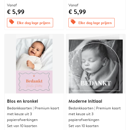
Vanaf
Vanaf
€ 5,99
€ 5,99
offers
offers
Elke dag lage prijzen
Elke dag lage prijzen
Blos en kronkel
Moderne initiaal
Bedankkaarten | Premium kaart
Bedankkaarten | Premium kaart
met keuze uit 3
met keuze uit 3
papierafwerkingen
papierafwerkingen
Set van 10 kaarten
Set van 10 kaarten