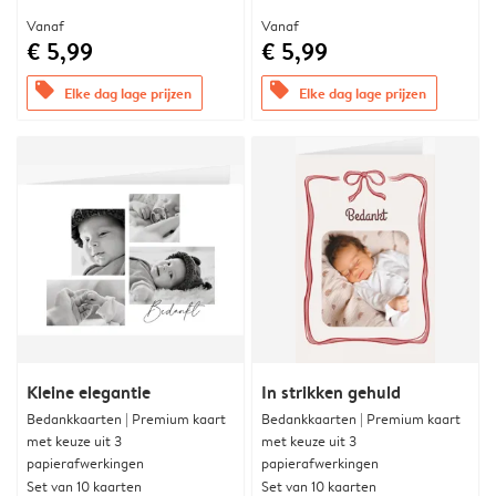
Vanaf
Vanaf
€ 5,99
€ 5,99
offers
offers
Elke dag lage prijzen
Elke dag lage prijzen
Kleine elegantie
In strikken gehuld
Bedankkaarten | Premium kaart
Bedankkaarten | Premium kaart
met keuze uit 3
met keuze uit 3
papierafwerkingen
papierafwerkingen
Set van 10 kaarten
Set van 10 kaarten