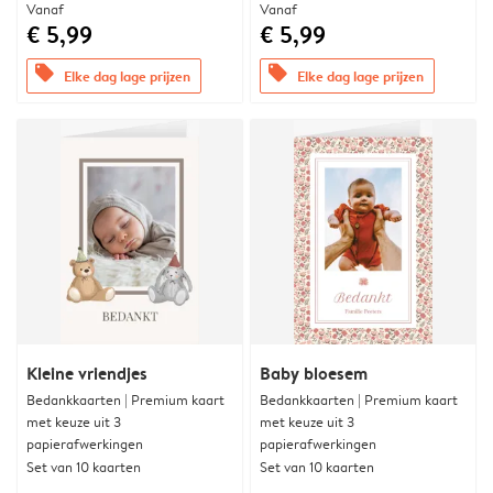
Vanaf
Vanaf
€ 5,99
€ 5,99
offers
offers
Elke dag lage prijzen
Elke dag lage prijzen
Kleine vriendjes
Baby bloesem
Bedankkaarten | Premium kaart
Bedankkaarten | Premium kaart
met keuze uit 3
met keuze uit 3
papierafwerkingen
papierafwerkingen
Set van 10 kaarten
Set van 10 kaarten