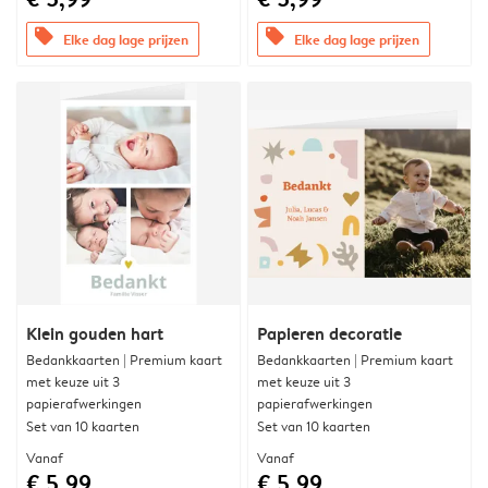
offers
offers
Elke dag lage prijzen
Elke dag lage prijzen
Klein gouden hart
Papieren decoratie
Bedankkaarten | Premium kaart
Bedankkaarten | Premium kaart
met keuze uit 3
met keuze uit 3
papierafwerkingen
papierafwerkingen
Set van 10 kaarten
Set van 10 kaarten
Vanaf
Vanaf
€ 5,99
€ 5,99