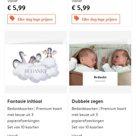
Vanaf
Vanaf
€ 5,99
€ 5,99
offers
offers
Elke dag lage prijzen
Elke dag lage prijzen
Fantasie initiaal
Dubbele zegen
Bedankkaarten | Premium kaart
Bedankkaarten | Premium kaart
met keuze uit 3
met keuze uit 3
papierafwerkingen
papierafwerkingen
Set van 10 kaarten
Set van 10 kaarten
Vanaf
Vanaf