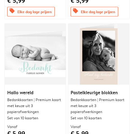
€ 5,99
€ 5,99
offers
offers
Elke dag lage prijzen
Elke dag lage prijzen
Hallo wereld
Pastelkleurige blokken
Bedankkaarten | Premium kaart
Bedankkaarten | Premium kaart
met keuze uit 3
met keuze uit 3
papierafwerkingen
papierafwerkingen
Set van 10 kaarten
Set van 10 kaarten
Vanaf
Vanaf
€ 5,99
€ 5,99