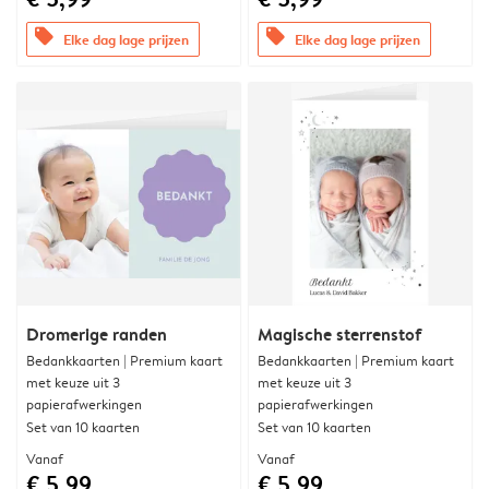
offers
offers
Elke dag lage prijzen
Elke dag lage prijzen
Dromerige randen
Magische sterrenstof
Bedankkaarten | Premium kaart
Bedankkaarten | Premium kaart
met keuze uit 3
met keuze uit 3
papierafwerkingen
papierafwerkingen
Set van 10 kaarten
Set van 10 kaarten
Vanaf
Vanaf
€ 5,99
€ 5,99