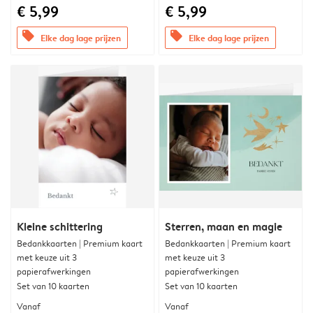
€ 5,99
€ 5,99
offers
offers
Elke dag lage prijzen
Elke dag lage prijzen
Kleine schittering
Sterren, maan en magie
Bedankkaarten | Premium kaart
Bedankkaarten | Premium kaart
met keuze uit 3
met keuze uit 3
papierafwerkingen
papierafwerkingen
Set van 10 kaarten
Set van 10 kaarten
Vanaf
Vanaf