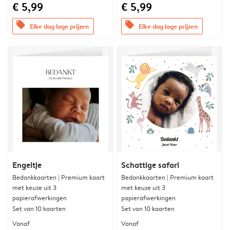
€ 5,99
€ 5,99
offers
offers
Elke dag lage prijzen
Elke dag lage prijzen
Engeltje
Schattige safari
Bedankkaarten | Premium kaart
Bedankkaarten | Premium kaart
met keuze uit 3
met keuze uit 3
papierafwerkingen
papierafwerkingen
Set van 10 kaarten
Set van 10 kaarten
Vanaf
Vanaf