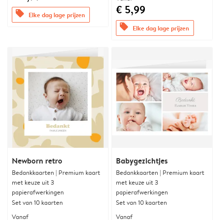
€ 5,99
offers
Elke dag lage prijzen
offers
Elke dag lage prijzen
Newborn retro
Babygezichtjes
Bedankkaarten | Premium kaart
Bedankkaarten | Premium kaart
met keuze uit 3
met keuze uit 3
papierafwerkingen
papierafwerkingen
Set van 10 kaarten
Set van 10 kaarten
Vanaf
Vanaf