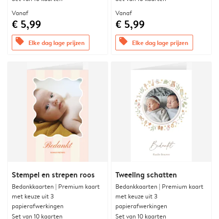
Vanaf
Vanaf
€ 5,99
€ 5,99
offers
offers
Elke dag lage prijzen
Elke dag lage prijzen
Stempel en strepen roos
Tweeling schatten
Bedankkaarten | Premium kaart
Bedankkaarten | Premium kaart
met keuze uit 3
met keuze uit 3
papierafwerkingen
papierafwerkingen
Set van 10 kaarten
Set van 10 kaarten