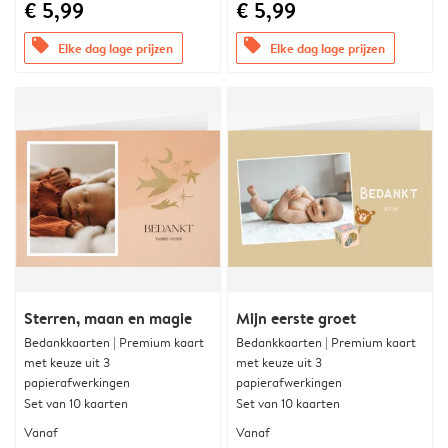
€ 5,99
€ 5,99
offers
offers
Elke dag lage prijzen
Elke dag lage prijzen
Sterren, maan en magie
Mijn eerste groet
Bedankkaarten | Premium kaart
Bedankkaarten | Premium kaart
met keuze uit 3
met keuze uit 3
papierafwerkingen
papierafwerkingen
Set van 10 kaarten
Set van 10 kaarten
Vanaf
Vanaf