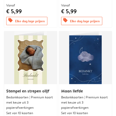
Vanaf
Vanaf
€ 5,99
€ 5,99
offers
offers
Elke dag lage prijzen
Elke dag lage prijzen
Stempel en strepen olijf
Maan liefde
Bedankkaarten | Premium kaart
Bedankkaarten | Premium kaart
met keuze uit 3
met keuze uit 3
papierafwerkingen
papierafwerkingen
Set van 10 kaarten
Set van 10 kaarten