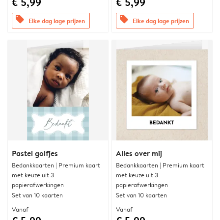
€ 5,99
€ 5,99
offers
offers
Elke dag lage prijzen
Elke dag lage prijzen
Pastel golfjes
Alles over mij
Bedankkaarten | Premium kaart
Bedankkaarten | Premium kaart
met keuze uit 3
met keuze uit 3
papierafwerkingen
papierafwerkingen
Set van 10 kaarten
Set van 10 kaarten
Vanaf
Vanaf