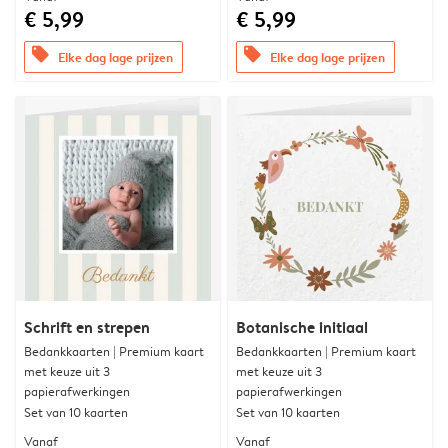
€ 5,99
€ 5,99
offers
offers
Elke dag lage prijzen
Elke dag lage prijzen
Schrift en strepen
Botanische initiaal
Bedankkaarten | Premium kaart
Bedankkaarten | Premium kaart
met keuze uit 3
met keuze uit 3
papierafwerkingen
papierafwerkingen
Set van 10 kaarten
Set van 10 kaarten
Vanaf
Vanaf