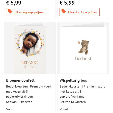
€ 5,99
€ 5,99
offers
offers
Elke dag lage prijzen
Elke dag lage prijzen
Bloemenconfetti
Wispelturig bos
Bedankkaarten | Premium kaart
Bedankkaarten | Premium kaart
met keuze uit 3
met keuze uit 3
papierafwerkingen
papierafwerkingen
Set van 10 kaarten
Set van 10 kaarten
Vanaf
Vanaf