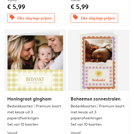
€ 5,99
€ 5,99
offers
offers
Elke dag lage prijzen
Elke dag lage prijzen
Honingraat gingham
Boheemse zonnestralen
Bedankkaarten | Premium kaart
Bedankkaarten | Premium kaart
met keuze uit 3
met keuze uit 3
papierafwerkingen
papierafwerkingen
Set van 10 kaarten
Set van 10 kaarten
Vanaf
Vanaf