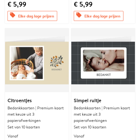
€ 5,99
€ 5,99
offers
offers
Elke dag lage prijzen
Elke dag lage prijzen
Citroentjes
Simpel ruitje
Bedankkaarten | Premium kaart
Bedankkaarten | Premium kaart
met keuze uit 3
met keuze uit 3
papierafwerkingen
papierafwerkingen
Set van 10 kaarten
Set van 10 kaarten
Vanaf
Vanaf