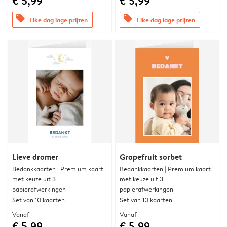
€ 5,99
€ 5,99
offers
offers
Elke dag lage prijzen
Elke dag lage prijzen
Lieve dromer
Grapefruit sorbet
Bedankkaarten | Premium kaart
Bedankkaarten | Premium kaart
met keuze uit 3
met keuze uit 3
papierafwerkingen
papierafwerkingen
Set van 10 kaarten
Set van 10 kaarten
Vanaf
Vanaf
€ 5,99
€ 5,99