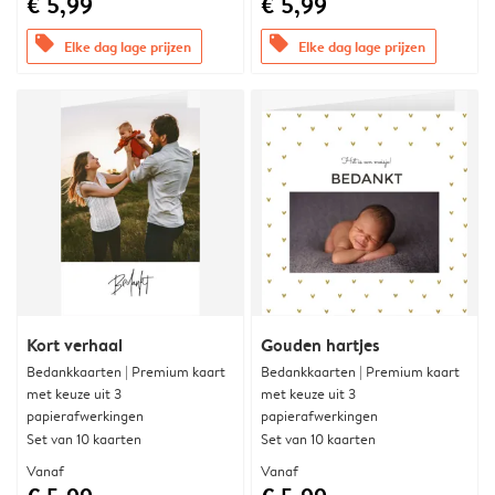
€ 5,99
€ 5,99
offers
offers
Elke dag lage prijzen
Elke dag lage prijzen
Kort verhaal
Gouden hartjes
Bedankkaarten | Premium kaart
Bedankkaarten | Premium kaart
met keuze uit 3
met keuze uit 3
papierafwerkingen
papierafwerkingen
Set van 10 kaarten
Set van 10 kaarten
Vanaf
Vanaf