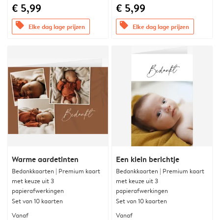
€ 5,99
€ 5,99
offers
offers
Elke dag lage prijzen
Elke dag lage prijzen
Warme aardetinten
Een klein berichtje
Bedankkaarten | Premium kaart
Bedankkaarten | Premium kaart
met keuze uit 3
met keuze uit 3
papierafwerkingen
papierafwerkingen
Set van 10 kaarten
Set van 10 kaarten
Vanaf
Vanaf