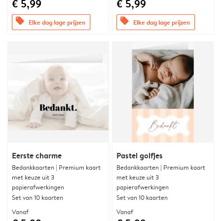
€ 5,99
€ 5,99
offers
offers
Elke dag lage prijzen
Elke dag lage prijzen
Eerste charme
Pastel golfjes
Bedankkaarten | Premium kaart
Bedankkaarten | Premium kaart
met keuze uit 3
met keuze uit 3
papierafwerkingen
papierafwerkingen
Set van 10 kaarten
Set van 10 kaarten
Vanaf
Vanaf