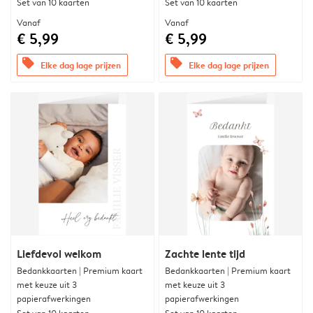
Set van 10 kaarten
Set van 10 kaarten
Vanaf
Vanaf
€ 5,99
€ 5,99
offers
offers
Elke dag lage prijzen
Elke dag lage prijzen
Liefdevol welkom
Zachte lente tijd
Bedankkaarten | Premium kaart
Bedankkaarten | Premium kaart
met keuze uit 3
met keuze uit 3
papierafwerkingen
papierafwerkingen