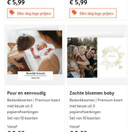
€ 5,99
€ 5,99
offers
offers
Elke dag lage prijzen
Elke dag lage prijzen
Puur en eenvoudig
Zachte bloemen baby
Bedankkaarten | Premium kaart
Bedankkaarten | Premium kaart
met keuze uit 3
met keuze uit 3
papierafwerkingen
papierafwerkingen
Set van 10 kaarten
Set van 10 kaarten
Vanaf
Vanaf