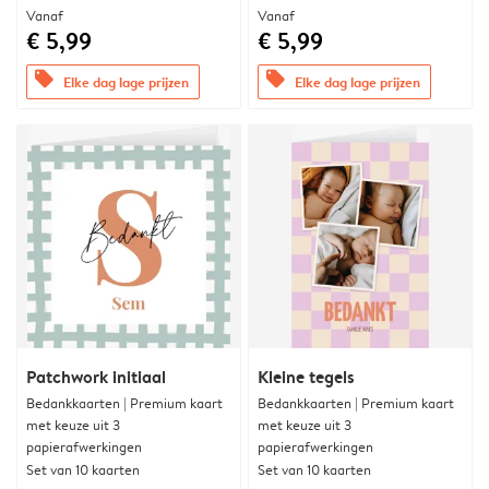
Vanaf
Vanaf
€ 5,99
€ 5,99
offers
offers
Elke dag lage prijzen
Elke dag lage prijzen
Patchwork initiaal
Kleine tegels
Bedankkaarten | Premium kaart
Bedankkaarten | Premium kaart
met keuze uit 3
met keuze uit 3
papierafwerkingen
papierafwerkingen
Set van 10 kaarten
Set van 10 kaarten