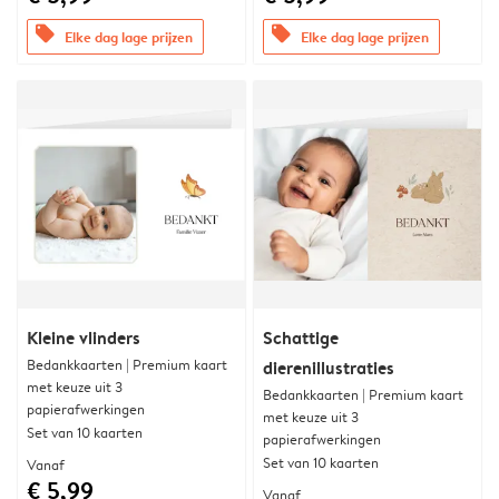
offers
offers
Elke dag lage prijzen
Elke dag lage prijzen
Kleine vlinders
Schattige
Bedankkaarten | Premium kaart
dierenillustraties
met keuze uit 3
Bedankkaarten | Premium kaart
papierafwerkingen
met keuze uit 3
Set van 10 kaarten
papierafwerkingen
Set van 10 kaarten
Vanaf
€ 5,99
Vanaf