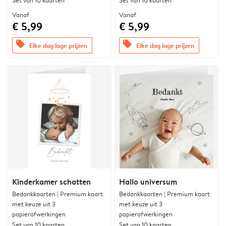
Set van 10 kaarten
Set van 10 kaarten
Vanaf
Vanaf
€ 5,99
€ 5,99
offers
offers
Elke dag lage prijzen
Elke dag lage prijzen
Kinderkamer schatten
Hallo universum
Bedankkaarten | Premium kaart
Bedankkaarten | Premium kaart
met keuze uit 3
met keuze uit 3
papierafwerkingen
papierafwerkingen
Set van 10 kaarten
Set van 10 kaarten