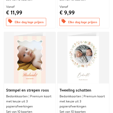
Vanaf
Vanaf
€ 11,99
€ 9,99
offers
offers
Elke dag lage prijzen
Elke dag lage prijzen
Stempel en strepen roos
Tweeling schatten
Bedankkaarten | Premium kaart
Bedankkaarten | Premium kaart
met keuze uit 3
met keuze uit 3
papierafwerkingen
papierafwerkingen
Set van 10 kaarten
Set van 10 kaarten