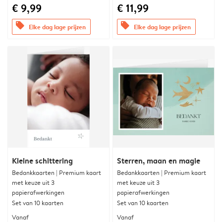
€ 9,99
€ 11,99
offers
offers
Elke dag lage prijzen
Elke dag lage prijzen
Kleine schittering
Sterren, maan en magie
Bedankkaarten | Premium kaart
Bedankkaarten | Premium kaart
met keuze uit 3
met keuze uit 3
papierafwerkingen
papierafwerkingen
Set van 10 kaarten
Set van 10 kaarten
Vanaf
Vanaf