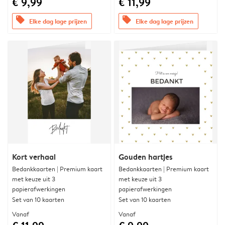
€ 9,99
€ 11,99
offers
offers
Elke dag lage prijzen
Elke dag lage prijzen
Kort verhaal
Gouden hartjes
Bedankkaarten | Premium kaart
Bedankkaarten | Premium kaart
met keuze uit 3
met keuze uit 3
papierafwerkingen
papierafwerkingen
Set van 10 kaarten
Set van 10 kaarten
Vanaf
Vanaf