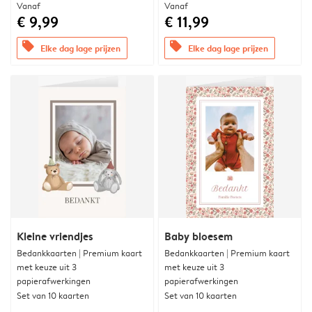
Vanaf
Vanaf
€ 9,99
€ 11,99
offers
offers
Elke dag lage prijzen
Elke dag lage prijzen
Kleine vriendjes
Baby bloesem
Bedankkaarten | Premium kaart
Bedankkaarten | Premium kaart
met keuze uit 3
met keuze uit 3
papierafwerkingen
papierafwerkingen
Set van 10 kaarten
Set van 10 kaarten