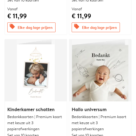
Set van 10 kaarten
Set van 10 kaarten
Vanaf
Vanaf
€ 11,99
€ 11,99
offers
offers
Elke dag lage prijzen
Elke dag lage prijzen
Kinderkamer schatten
Hallo universum
Bedankkaarten | Premium kaart
Bedankkaarten | Premium kaart
met keuze uit 3
met keuze uit 3
papierafwerkingen
papierafwerkingen
Set van 10 kaarten
Set van 10 kaarten