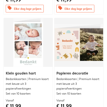
offers
offers
Elke dag lage prijzen
Elke dag lage prijzen
Klein gouden hart
Papieren decoratie
Bedankkaarten | Premium kaart
Bedankkaarten | Premium kaart
met keuze uit 3
met keuze uit 3
papierafwerkingen
papierafwerkingen
Set van 10 kaarten
Set van 10 kaarten
Vanaf
Vanaf
€ 11,99
€ 11,99