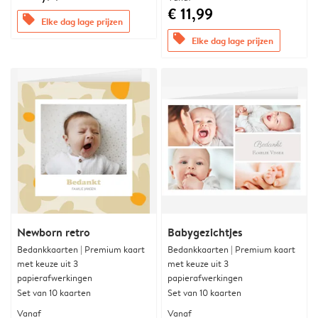
€ 11,99
offers
Elke dag lage prijzen
offers
Elke dag lage prijzen
Newborn retro
Babygezichtjes
Bedankkaarten | Premium kaart
Bedankkaarten | Premium kaart
met keuze uit 3
met keuze uit 3
papierafwerkingen
papierafwerkingen
Set van 10 kaarten
Set van 10 kaarten
Vanaf
Vanaf