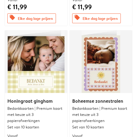
€ 11,99
€ 11,99
offers
offers
Elke dag lage prijzen
Elke dag lage prijzen
Honingraat gingham
Boheemse zonnestralen
Bedankkaarten | Premium kaart
Bedankkaarten | Premium kaart
met keuze uit 3
met keuze uit 3
papierafwerkingen
papierafwerkingen
Set van 10 kaarten
Set van 10 kaarten
Vanaf
Vanaf