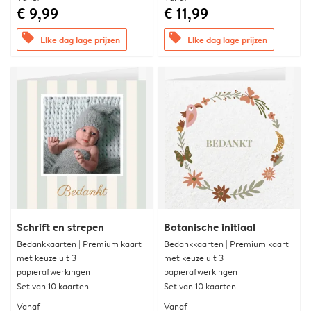
€ 9,99
€ 11,99
offers
offers
Elke dag lage prijzen
Elke dag lage prijzen
Schrift en strepen
Botanische initiaal
Bedankkaarten | Premium kaart
Bedankkaarten | Premium kaart
met keuze uit 3
met keuze uit 3
papierafwerkingen
papierafwerkingen
Set van 10 kaarten
Set van 10 kaarten
Vanaf
Vanaf