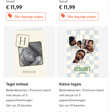
Vanaf
Vanaf
€ 11,99
€ 11,99
offers
offers
Elke dag lage prijzen
Elke dag lage prijzen
Tegel initiaal
Kleine tegels
Bedankkaarten | Premium kaart
Bedankkaarten | Premium kaart
met keuze uit 3
met keuze uit 3
papierafwerkingen
papierafwerkingen
Set van 10 kaarten
Set van 10 kaarten