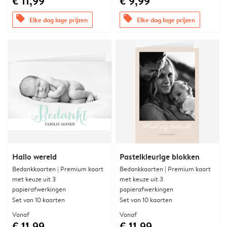
€ 11,99
€ 9,99
offers
offers
Elke dag lage prijzen
Elke dag lage prijzen
Hallo wereld
Pastelkleurige blokken
Bedankkaarten | Premium kaart
Bedankkaarten | Premium kaart
met keuze uit 3
met keuze uit 3
papierafwerkingen
papierafwerkingen
Set van 10 kaarten
Set van 10 kaarten
Vanaf
Vanaf
€ 11,99
€ 11,99