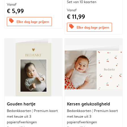
Set van 10 kaarten
Vanaf
€ 5,99
Vanaf
€ 11,99
offers
Elke dag lage prijzen
offers
Elke dag lage prijzen
Gouden hartje
Kersen gelukzaligheid
Bedankkaarten | Premium kaart
Bedankkaarten | Premium kaart
met keuze uit 3
met keuze uit 3
papierafwerkingen
papierafwerkingen