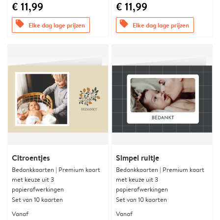
€ 11,99
€ 11,99
offers
offers
Elke dag lage prijzen
Elke dag lage prijzen
Citroentjes
Simpel ruitje
Bedankkaarten | Premium kaart
Bedankkaarten | Premium kaart
met keuze uit 3
met keuze uit 3
papierafwerkingen
papierafwerkingen
Set van 10 kaarten
Set van 10 kaarten
Vanaf
Vanaf