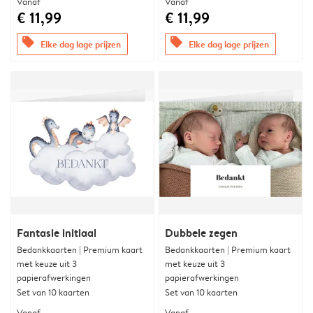
Vanaf
Vanaf
€ 11,99
€ 11,99
offers
offers
Elke dag lage prijzen
Elke dag lage prijzen
Fantasie initiaal
Dubbele zegen
Bedankkaarten | Premium kaart
Bedankkaarten | Premium kaart
met keuze uit 3
met keuze uit 3
papierafwerkingen
papierafwerkingen
Set van 10 kaarten
Set van 10 kaarten
Vanaf
Vanaf