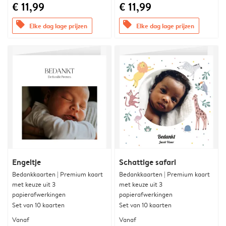
€ 11,99
€ 11,99
offers
offers
Elke dag lage prijzen
Elke dag lage prijzen
Engeltje
Schattige safari
Bedankkaarten | Premium kaart
Bedankkaarten | Premium kaart
met keuze uit 3
met keuze uit 3
papierafwerkingen
papierafwerkingen
Set van 10 kaarten
Set van 10 kaarten
Vanaf
Vanaf