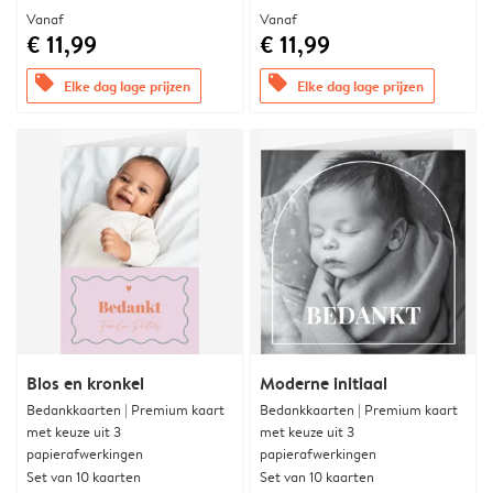
Vanaf
Vanaf
€ 11,99
€ 11,99
offers
offers
Elke dag lage prijzen
Elke dag lage prijzen
Blos en kronkel
Moderne initiaal
Bedankkaarten | Premium kaart
Bedankkaarten | Premium kaart
met keuze uit 3
met keuze uit 3
papierafwerkingen
papierafwerkingen
Set van 10 kaarten
Set van 10 kaarten