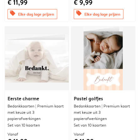
€ 11,99
€ 9,99
offers
offers
Elke dag lage prijzen
Elke dag lage prijzen
Eerste charme
Pastel golfjes
Bedankkaarten | Premium kaart
Bedankkaarten | Premium kaart
met keuze uit 3
met keuze uit 3
papierafwerkingen
papierafwerkingen
Set van 10 kaarten
Set van 10 kaarten
Vanaf
Vanaf