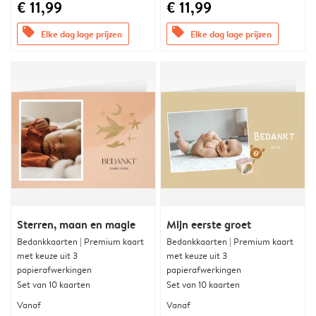
€ 11,99
€ 11,99
offers
offers
Elke dag lage prijzen
Elke dag lage prijzen
Sterren, maan en magie
Mijn eerste groet
Bedankkaarten | Premium kaart
Bedankkaarten | Premium kaart
met keuze uit 3
met keuze uit 3
papierafwerkingen
papierafwerkingen
Set van 10 kaarten
Set van 10 kaarten
Vanaf
Vanaf