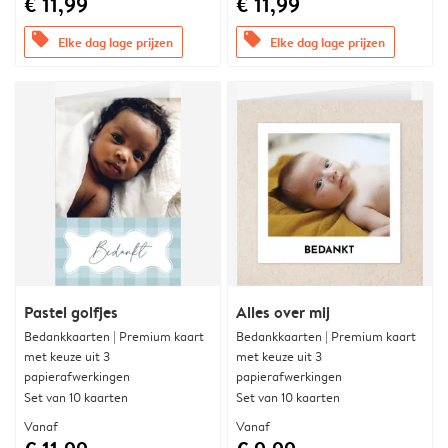
€ 11,99
€ 11,99
offers
offers
Elke dag lage prijzen
Elke dag lage prijzen
Pastel golfjes
Alles over mij
Bedankkaarten | Premium kaart
Bedankkaarten | Premium kaart
met keuze uit 3
met keuze uit 3
papierafwerkingen
papierafwerkingen
Set van 10 kaarten
Set van 10 kaarten
Vanaf
Vanaf