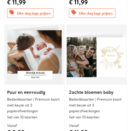
€ 11,99
€ 11,99
offers
offers
Elke dag lage prijzen
Elke dag lage prijzen
Puur en eenvoudig
Zachte bloemen baby
Bedankkaarten | Premium kaart
Bedankkaarten | Premium kaart
met keuze uit 3
met keuze uit 3
papierafwerkingen
papierafwerkingen
Set van 10 kaarten
Set van 10 kaarten
Vanaf
Vanaf