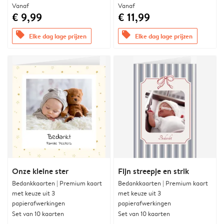
Vanaf
Vanaf
€ 9,99
€ 11,99
offers
offers
Elke dag lage prijzen
Elke dag lage prijzen
Onze kleine ster
Fijn streepje en strik
Bedankkaarten | Premium kaart
Bedankkaarten | Premium kaart
met keuze uit 3
met keuze uit 3
papierafwerkingen
papierafwerkingen
Set van 10 kaarten
Set van 10 kaarten