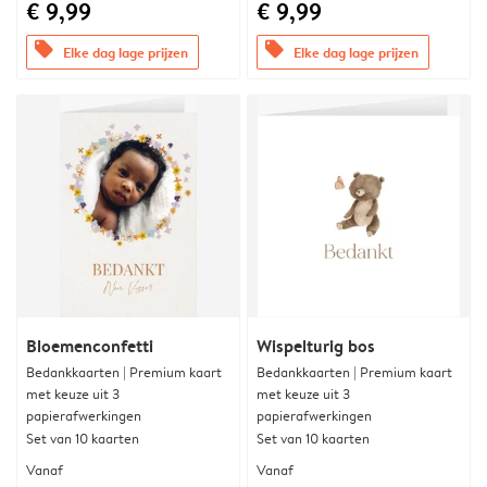
€ 9,99
€ 9,99
offers
offers
Elke dag lage prijzen
Elke dag lage prijzen
Bloemenconfetti
Wispelturig bos
Bedankkaarten | Premium kaart
Bedankkaarten | Premium kaart
met keuze uit 3
met keuze uit 3
papierafwerkingen
papierafwerkingen
Set van 10 kaarten
Set van 10 kaarten
Vanaf
Vanaf