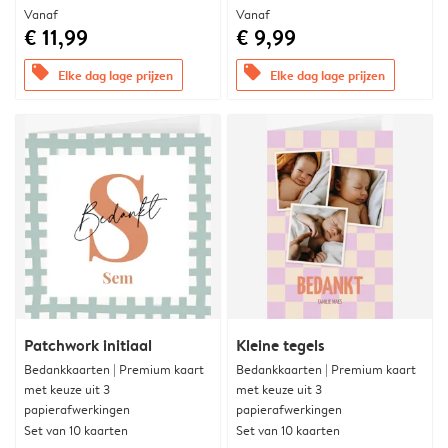
Vanaf
Vanaf
€ 11,99
€ 9,99
offers
offers
Elke dag lage prijzen
Elke dag lage prijzen
Patchwork initiaal
Kleine tegels
Bedankkaarten | Premium kaart
Bedankkaarten | Premium kaart
met keuze uit 3
met keuze uit 3
papierafwerkingen
papierafwerkingen
Set van 10 kaarten
Set van 10 kaarten