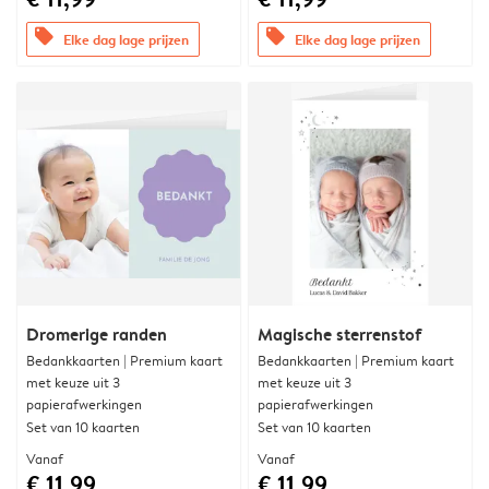
offers
offers
Elke dag lage prijzen
Elke dag lage prijzen
Dromerige randen
Magische sterrenstof
Bedankkaarten | Premium kaart
Bedankkaarten | Premium kaart
met keuze uit 3
met keuze uit 3
papierafwerkingen
papierafwerkingen
Set van 10 kaarten
Set van 10 kaarten
Vanaf
Vanaf
€ 11,99
€ 11,99