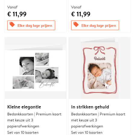
Vanaf
Vanaf
€ 11,99
€ 11,99
offers
offers
Elke dag lage prijzen
Elke dag lage prijzen
Kleine elegantie
In strikken gehuld
Bedankkaarten | Premium kaart
Bedankkaarten | Premium kaart
met keuze uit 3
met keuze uit 3
papierafwerkingen
papierafwerkingen
Set van 10 kaarten
Set van 10 kaarten