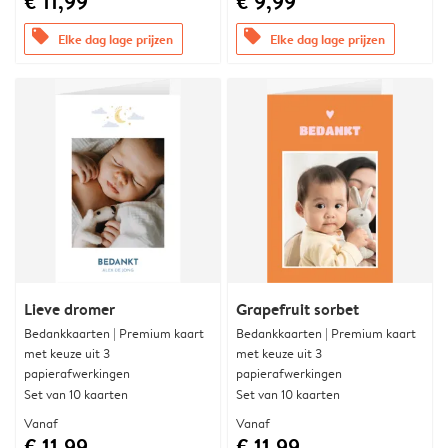
€ 11,99
€ 9,99
offers
offers
Elke dag lage prijzen
Elke dag lage prijzen
Lieve dromer
Grapefruit sorbet
Bedankkaarten | Premium kaart
Bedankkaarten | Premium kaart
met keuze uit 3
met keuze uit 3
papierafwerkingen
papierafwerkingen
Set van 10 kaarten
Set van 10 kaarten
Vanaf
Vanaf
€ 11,99
€ 11,99