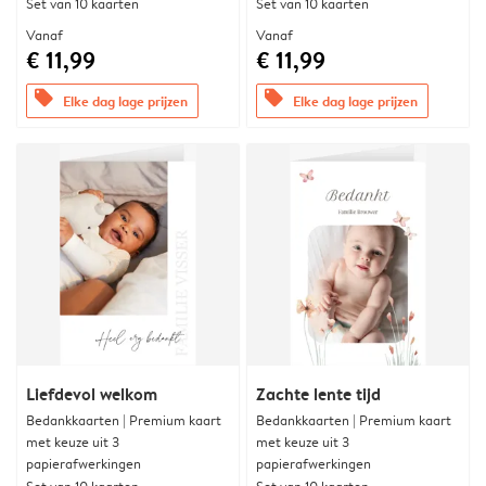
Set van 10 kaarten
Set van 10 kaarten
Vanaf
Vanaf
€ 11,99
€ 11,99
offers
offers
Elke dag lage prijzen
Elke dag lage prijzen
Liefdevol welkom
Zachte lente tijd
Bedankkaarten | Premium kaart
Bedankkaarten | Premium kaart
met keuze uit 3
met keuze uit 3
papierafwerkingen
papierafwerkingen