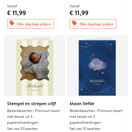
Vanaf
Vanaf
€ 11,99
€ 11,99
offers
offers
Elke dag lage prijzen
Elke dag lage prijzen
Stempel en strepen olijf
Maan liefde
Bedankkaarten | Premium kaart
Bedankkaarten | Premium kaart
met keuze uit 3
met keuze uit 3
papierafwerkingen
papierafwerkingen
Set van 10 kaarten
Set van 10 kaarten