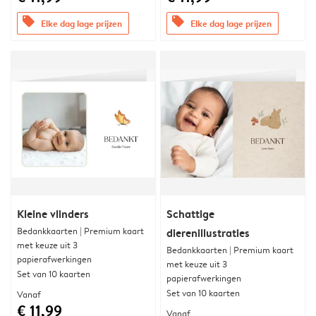
offers
offers
Elke dag lage prijzen
Elke dag lage prijzen
Kleine vlinders
Schattige
Bedankkaarten | Premium kaart
dierenillustraties
met keuze uit 3
Bedankkaarten | Premium kaart
papierafwerkingen
met keuze uit 3
Set van 10 kaarten
papierafwerkingen
Set van 10 kaarten
Vanaf
€ 11,99
Vanaf