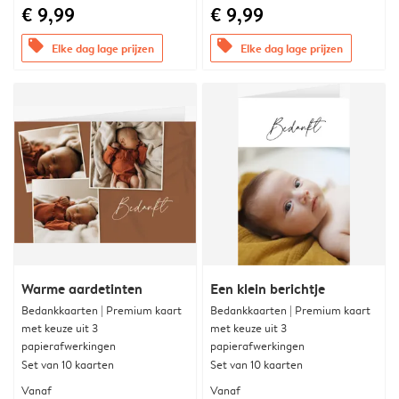
€ 9,99
€ 9,99
offers
offers
Elke dag lage prijzen
Elke dag lage prijzen
Warme aardetinten
Een klein berichtje
Bedankkaarten | Premium kaart
Bedankkaarten | Premium kaart
met keuze uit 3
met keuze uit 3
papierafwerkingen
papierafwerkingen
Set van 10 kaarten
Set van 10 kaarten
Vanaf
Vanaf