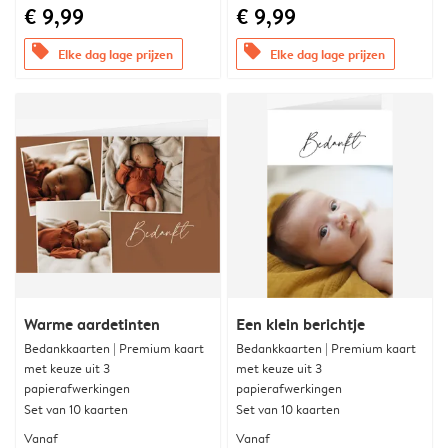
€ 9,99
€ 9,99
offers
offers
Elke dag lage prijzen
Elke dag lage prijzen
Warme aardetinten
Een klein berichtje
Bedankkaarten | Premium kaart
Bedankkaarten | Premium kaart
met keuze uit 3
met keuze uit 3
papierafwerkingen
papierafwerkingen
Set van 10 kaarten
Set van 10 kaarten
Vanaf
Vanaf