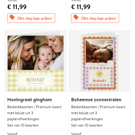
€ 11,99
€ 11,99
offers
offers
Elke dag lage prijzen
Elke dag lage prijzen
Honingraat gingham
Boheemse zonnestralen
Bedankkaarten | Premium kaart
Bedankkaarten | Premium kaart
met keuze uit 3
met keuze uit 3
papierafwerkingen
papierafwerkingen
Set van 10 kaarten
Set van 10 kaarten
Vanaf
Vanaf