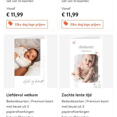
Set van 10 kaarten
Set van 10 kaarten
Vanaf
Vanaf
€ 11,99
€ 11,99
offers
offers
Elke dag lage prijzen
Elke dag lage prijzen
Liefdevol welkom
Zachte lente tijd
Bedankkaarten | Premium kaart
Bedankkaarten | Premium kaart
met keuze uit 3
met keuze uit 3
papierafwerkingen
papierafwerkingen