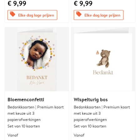
€ 9,99
€ 9,99
offers
offers
Elke dag lage prijzen
Elke dag lage prijzen
Bloemenconfetti
Wispelturig bos
Bedankkaarten | Premium kaart
Bedankkaarten | Premium kaart
met keuze uit 3
met keuze uit 3
papierafwerkingen
papierafwerkingen
Set van 10 kaarten
Set van 10 kaarten
Vanaf
Vanaf