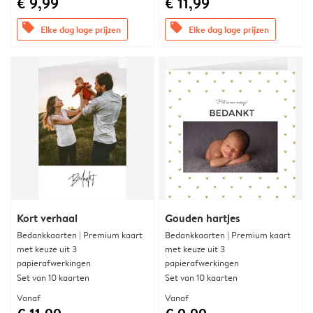
€ 9,99
€ 11,99
offers
offers
Elke dag lage prijzen
Elke dag lage prijzen
Kort verhaal
Gouden hartjes
Bedankkaarten | Premium kaart
Bedankkaarten | Premium kaart
met keuze uit 3
met keuze uit 3
papierafwerkingen
papierafwerkingen
Set van 10 kaarten
Set van 10 kaarten
Vanaf
Vanaf