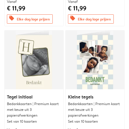
Vanaf
Vanaf
€ 11,99
€ 11,99
offers
offers
Elke dag lage prijzen
Elke dag lage prijzen
Tegel initiaal
Kleine tegels
Bedankkaarten | Premium kaart
Bedankkaarten | Premium kaart
met keuze uit 3
met keuze uit 3
papierafwerkingen
papierafwerkingen
Set van 10 kaarten
Set van 10 kaarten