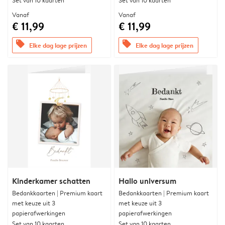
Set van 10 kaarten
Set van 10 kaarten
Vanaf
Vanaf
€ 11,99
€ 11,99
offers
offers
Elke dag lage prijzen
Elke dag lage prijzen
Kinderkamer schatten
Hallo universum
Bedankkaarten | Premium kaart
Bedankkaarten | Premium kaart
met keuze uit 3
met keuze uit 3
papierafwerkingen
papierafwerkingen
Set van 10 kaarten
Set van 10 kaarten