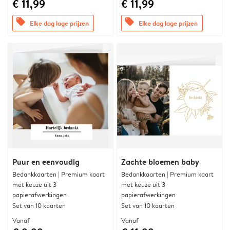
€ 11,99
€ 11,99
offers
offers
Elke dag lage prijzen
Elke dag lage prijzen
Puur en eenvoudig
Zachte bloemen baby
Bedankkaarten | Premium kaart
Bedankkaarten | Premium kaart
met keuze uit 3
met keuze uit 3
papierafwerkingen
papierafwerkingen
Set van 10 kaarten
Set van 10 kaarten
Vanaf
Vanaf