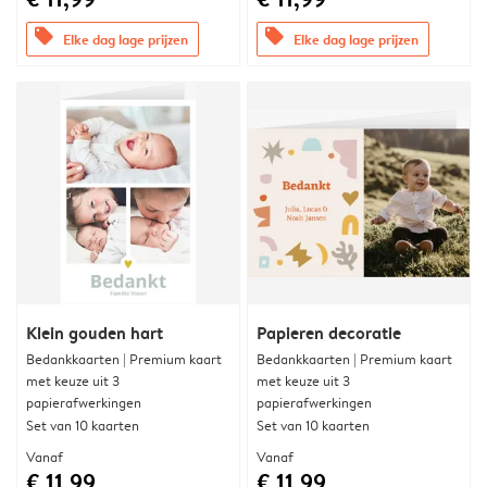
offers
offers
Elke dag lage prijzen
Elke dag lage prijzen
Klein gouden hart
Papieren decoratie
Bedankkaarten | Premium kaart
Bedankkaarten | Premium kaart
met keuze uit 3
met keuze uit 3
papierafwerkingen
papierafwerkingen
Set van 10 kaarten
Set van 10 kaarten
Vanaf
Vanaf
€ 11,99
€ 11,99