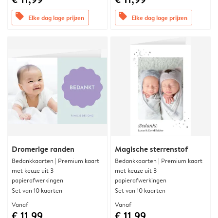
offers
offers
Elke dag lage prijzen
Elke dag lage prijzen
Dromerige randen
Magische sterrenstof
Bedankkaarten | Premium kaart
Bedankkaarten | Premium kaart
met keuze uit 3
met keuze uit 3
papierafwerkingen
papierafwerkingen
Set van 10 kaarten
Set van 10 kaarten
Vanaf
Vanaf
€ 11,99
€ 11,99