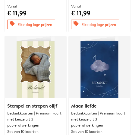
Vanaf
Vanaf
€ 11,99
€ 11,99
offers
offers
Elke dag lage prijzen
Elke dag lage prijzen
Stempel en strepen olijf
Maan liefde
Bedankkaarten | Premium kaart
Bedankkaarten | Premium kaart
met keuze uit 3
met keuze uit 3
papierafwerkingen
papierafwerkingen
Set van 10 kaarten
Set van 10 kaarten