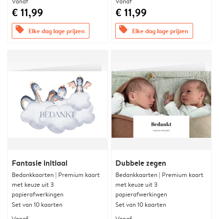
Vanaf
Vanaf
€ 11,99
€ 11,99
offers
offers
Elke dag lage prijzen
Elke dag lage prijzen
Fantasie initiaal
Dubbele zegen
Bedankkaarten | Premium kaart
Bedankkaarten | Premium kaart
met keuze uit 3
met keuze uit 3
papierafwerkingen
papierafwerkingen
Set van 10 kaarten
Set van 10 kaarten
Vanaf
Vanaf