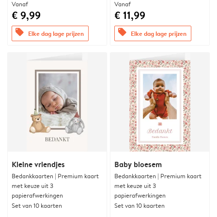
Vanaf
Vanaf
€ 9,99
€ 11,99
offers
offers
Elke dag lage prijzen
Elke dag lage prijzen
Kleine vriendjes
Baby bloesem
Bedankkaarten | Premium kaart
Bedankkaarten | Premium kaart
met keuze uit 3
met keuze uit 3
papierafwerkingen
papierafwerkingen
Set van 10 kaarten
Set van 10 kaarten