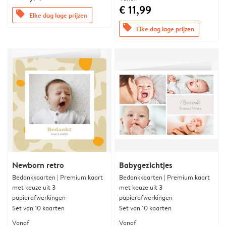
€ 11,99
offers
Elke dag lage prijzen
offers
Elke dag lage prijzen
Newborn retro
Babygezichtjes
Bedankkaarten | Premium kaart
Bedankkaarten | Premium kaart
met keuze uit 3
met keuze uit 3
papierafwerkingen
papierafwerkingen
Set van 10 kaarten
Set van 10 kaarten
Vanaf
Vanaf