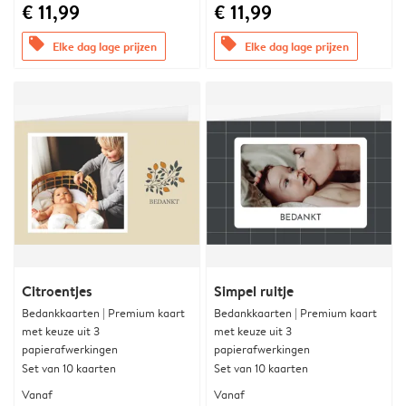
€ 11,99
€ 11,99
offers
offers
Elke dag lage prijzen
Elke dag lage prijzen
Citroentjes
Simpel ruitje
Bedankkaarten | Premium kaart
Bedankkaarten | Premium kaart
met keuze uit 3
met keuze uit 3
papierafwerkingen
papierafwerkingen
Set van 10 kaarten
Set van 10 kaarten
Vanaf
Vanaf