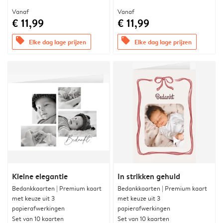
Vanaf
Vanaf
€ 11,99
€ 11,99
offers
offers
Elke dag lage prijzen
Elke dag lage prijzen
Kleine elegantie
In strikken gehuld
Bedankkaarten | Premium kaart
Bedankkaarten | Premium kaart
met keuze uit 3
met keuze uit 3
papierafwerkingen
papierafwerkingen
Set van 10 kaarten
Set van 10 kaarten