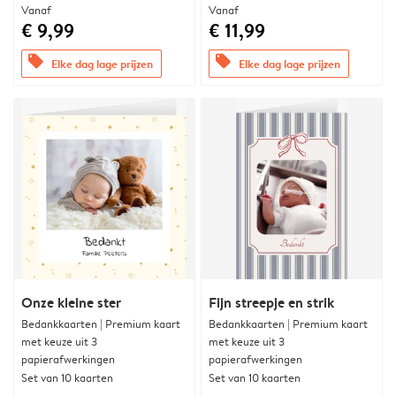
Vanaf
Vanaf
€ 9,99
€ 11,99
offers
offers
Elke dag lage prijzen
Elke dag lage prijzen
Onze kleine ster
Fijn streepje en strik
Bedankkaarten | Premium kaart
Bedankkaarten | Premium kaart
met keuze uit 3
met keuze uit 3
papierafwerkingen
papierafwerkingen
Set van 10 kaarten
Set van 10 kaarten