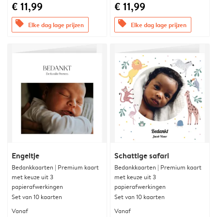
€ 11,99
€ 11,99
offers
offers
Elke dag lage prijzen
Elke dag lage prijzen
Engeltje
Schattige safari
Bedankkaarten | Premium kaart
Bedankkaarten | Premium kaart
met keuze uit 3
met keuze uit 3
papierafwerkingen
papierafwerkingen
Set van 10 kaarten
Set van 10 kaarten
Vanaf
Vanaf