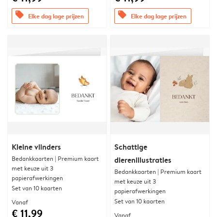
offers
offers
Elke dag lage prijzen
Elke dag lage prijzen
Kleine vlinders
Schattige
Bedankkaarten | Premium kaart
dierenillustraties
met keuze uit 3
Bedankkaarten | Premium kaart
papierafwerkingen
met keuze uit 3
Set van 10 kaarten
papierafwerkingen
Set van 10 kaarten
Vanaf
€ 11,99
Vanaf