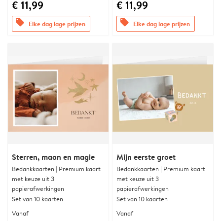
€ 11,99
€ 11,99
offers
offers
Elke dag lage prijzen
Elke dag lage prijzen
Sterren, maan en magie
Mijn eerste groet
Bedankkaarten | Premium kaart
Bedankkaarten | Premium kaart
met keuze uit 3
met keuze uit 3
papierafwerkingen
papierafwerkingen
Set van 10 kaarten
Set van 10 kaarten
Vanaf
Vanaf