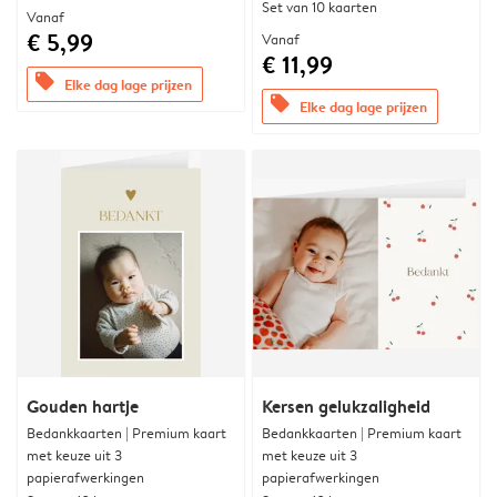
Set van 10 kaarten
Vanaf
€ 5,99
Vanaf
€ 11,99
offers
Elke dag lage prijzen
offers
Elke dag lage prijzen
Gouden hartje
Kersen gelukzaligheid
Bedankkaarten | Premium kaart
Bedankkaarten | Premium kaart
met keuze uit 3
met keuze uit 3
papierafwerkingen
papierafwerkingen