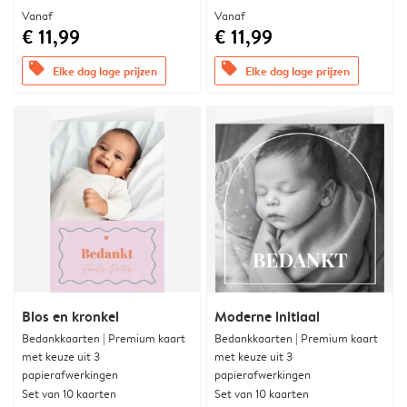
Vanaf
Vanaf
€ 11,99
€ 11,99
offers
offers
Elke dag lage prijzen
Elke dag lage prijzen
Blos en kronkel
Moderne initiaal
Bedankkaarten | Premium kaart
Bedankkaarten | Premium kaart
met keuze uit 3
met keuze uit 3
papierafwerkingen
papierafwerkingen
Set van 10 kaarten
Set van 10 kaarten