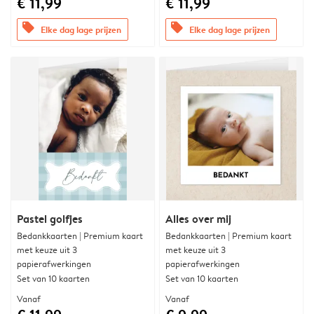
€ 11,99
€ 11,99
offers
offers
Elke dag lage prijzen
Elke dag lage prijzen
Pastel golfjes
Alles over mij
Bedankkaarten | Premium kaart
Bedankkaarten | Premium kaart
met keuze uit 3
met keuze uit 3
papierafwerkingen
papierafwerkingen
Set van 10 kaarten
Set van 10 kaarten
Vanaf
Vanaf