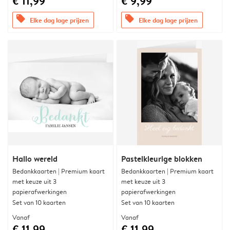
€ 11,99
€ 9,99
offers
offers
Elke dag lage prijzen
Elke dag lage prijzen
Hallo wereld
Pastelkleurige blokken
Bedankkaarten | Premium kaart
Bedankkaarten | Premium kaart
met keuze uit 3
met keuze uit 3
papierafwerkingen
papierafwerkingen
Set van 10 kaarten
Set van 10 kaarten
Vanaf
Vanaf
€ 11,99
€ 11,99