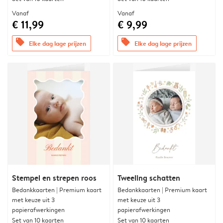
Vanaf
Vanaf
€ 11,99
€ 9,99
offers
offers
Elke dag lage prijzen
Elke dag lage prijzen
Stempel en strepen roos
Tweeling schatten
Bedankkaarten | Premium kaart
Bedankkaarten | Premium kaart
met keuze uit 3
met keuze uit 3
papierafwerkingen
papierafwerkingen
Set van 10 kaarten
Set van 10 kaarten