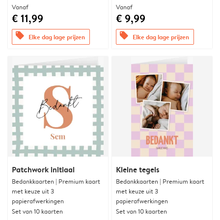
Vanaf
Vanaf
€ 11,99
€ 9,99
offers
offers
Elke dag lage prijzen
Elke dag lage prijzen
Patchwork initiaal
Kleine tegels
Bedankkaarten | Premium kaart
Bedankkaarten | Premium kaart
met keuze uit 3
met keuze uit 3
papierafwerkingen
papierafwerkingen
Set van 10 kaarten
Set van 10 kaarten