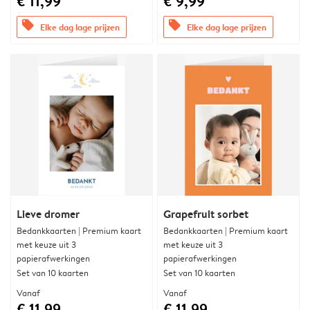
€ 11,99
€ 9,99
offers
offers
Elke dag lage prijzen
Elke dag lage prijzen
Lieve dromer
Grapefruit sorbet
Bedankkaarten | Premium kaart
Bedankkaarten | Premium kaart
met keuze uit 3
met keuze uit 3
papierafwerkingen
papierafwerkingen
Set van 10 kaarten
Set van 10 kaarten
Vanaf
Vanaf
€ 11,99
€ 11,99