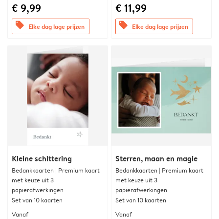
€ 9,99
€ 11,99
offers
offers
Elke dag lage prijzen
Elke dag lage prijzen
Kleine schittering
Sterren, maan en magie
Bedankkaarten | Premium kaart
Bedankkaarten | Premium kaart
met keuze uit 3
met keuze uit 3
papierafwerkingen
papierafwerkingen
Set van 10 kaarten
Set van 10 kaarten
Vanaf
Vanaf