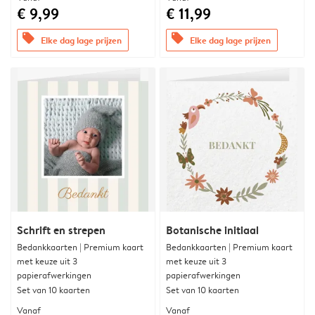
€ 9,99
€ 11,99
offers
offers
Elke dag lage prijzen
Elke dag lage prijzen
Schrift en strepen
Botanische initiaal
Bedankkaarten | Premium kaart
Bedankkaarten | Premium kaart
met keuze uit 3
met keuze uit 3
papierafwerkingen
papierafwerkingen
Set van 10 kaarten
Set van 10 kaarten
Vanaf
Vanaf