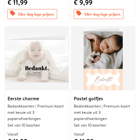
€ 11,99
€ 9,99
offers
offers
Elke dag lage prijzen
Elke dag lage prijzen
Eerste charme
Pastel golfjes
Bedankkaarten | Premium kaart
Bedankkaarten | Premium kaart
met keuze uit 3
met keuze uit 3
papierafwerkingen
papierafwerkingen
Set van 10 kaarten
Set van 10 kaarten
Vanaf
Vanaf