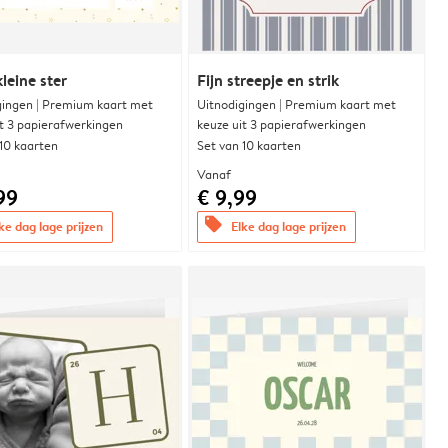
leine ster
Fijn streepje en strik
gingen | Premium kaart met
Uitnodigingen | Premium kaart met
it 3 papierafwerkingen
keuze uit 3 papierafwerkingen
 10 kaarten
Set van 10 kaarten
Vanaf
99
€ 9,99
offers
ke dag lage prijzen
Elke dag lage prijzen