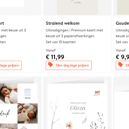
rt
Stralend welkom
Goude
met keuze uit 3
Uitnodigingen | Premium kaart met
Uitnodi
ngen
keuze uit 3 papierafwerkingen
keuze u
rten
Set van 10 kaarten
Set van
Vanaf
Vanaf
€ 11,99
€ 9,
offers
offers
lage prijzen
Elke dag lage prijzen
El