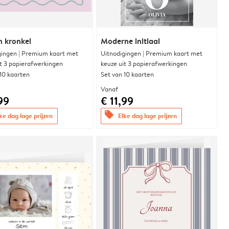
n kronkel
Moderne initiaal
gingen | Premium kaart met
Uitnodigingen | Premium kaart met
it 3 papierafwerkingen
keuze uit 3 papierafwerkingen
 10 kaarten
Set van 10 kaarten
Vanaf
99
€ 11,99
offers
ke dag lage prijzen
Elke dag lage prijzen