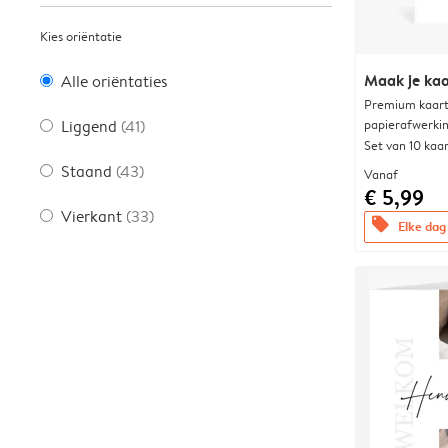
Kies oriëntatie
Maak je kaa
Alle oriëntaties
Premium kaart 
papierafwerki
Liggend
(41)
Set van 10 kaa
Staand
(43)
Vanaf
€ 5,99
Vierkant
(33)
offers
Elke dag 