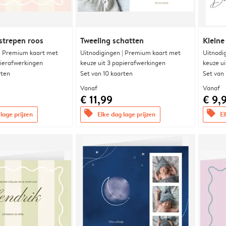
strepen roos
Tweeling schatten
Kleine
 | Premium kaart met
Uitnodigingen | Premium kaart met
Uitnodi
pierafwerkingen
keuze uit 3 papierafwerkingen
keuze u
rten
Set van 10 kaarten
Set van
Vanaf
Vanaf
€ 11,99
€ 9,
offers
offers
lage prijzen
Elke dag lage prijzen
El