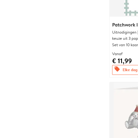
Patchwork i
Uitnodigingen
keuze uit 3 pa
Set van 10 kaa
Vanaf
€ 11,99
offers
Elke dag 