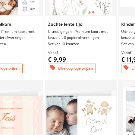
elkom
Zachte lente tijd
Kinde
 | Premium kaart met
Uitnodigingen | Premium kaart met
Uitnodi
pierafwerkingen
keuze uit 3 papierafwerkingen
keuze u
rten
Set van 10 kaarten
Set van
Vanaf
Vanaf
€ 9,99
€ 11,
offers
offers
lage prijzen
Elke dag lage prijzen
El