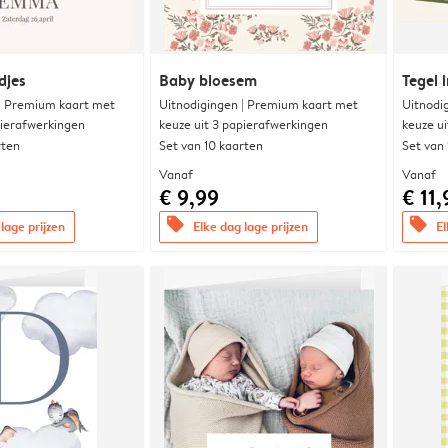
djes
Baby bloesem
Tegel i
 | Premium kaart met
Uitnodigingen | Premium kaart met
Uitnodi
pierafwerkingen
keuze uit 3 papierafwerkingen
keuze u
rten
Set van 10 kaarten
Set van
Vanaf
Vanaf
€ 9,99
€ 11,
offers
offers
lage prijzen
Elke dag lage prijzen
El