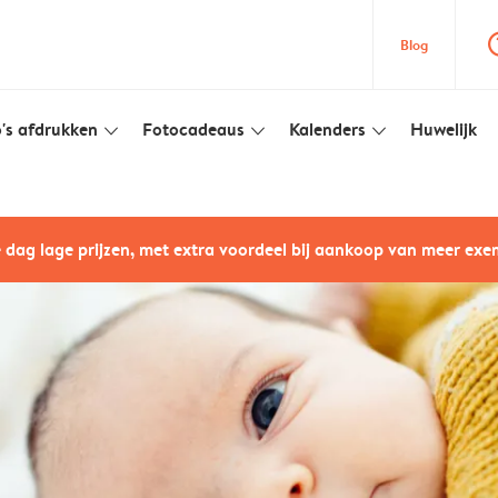
question
Blog
's afdrukken
Fotocadeaus
Kalenders
Huwelijk
slim_arrow_down
slim_arrow_down
slim_arrow_down
e dag lage prijzen, met extra voordeel bij aankoop van meer ex