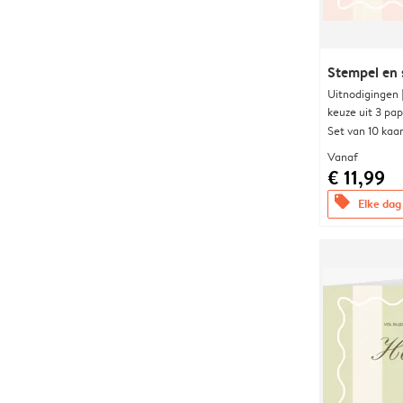
Stempel en 
Uitnodigingen
keuze uit 3 pa
Set van 10 kaa
Vanaf
€ 11,99
offers
Elke dag 