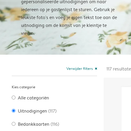
gepersonaliseerde uitnodigingen om naar
iedereen op je gastenlijst te sturen. Gebruik je
leukste foto's en voeg je eigen tekst toe aan de
uitnodiging om de komst van je kleintje te
vieren.
Verwijder filters
117
resultat
close
Kies categorie
Alle categoriën
Uitnodigingen
(117)
Bedankkaarten
(116)