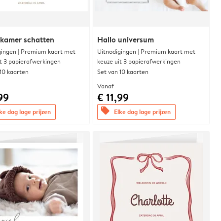
rkamer schatten
Hallo universum
gingen | Premium kaart met
Uitnodigingen | Premium kaart met
it 3 papierafwerkingen
keuze uit 3 papierafwerkingen
 10 kaarten
Set van 10 kaarten
Vanaf
99
€ 11,99
offers
ke dag lage prijzen
Elke dag lage prijzen