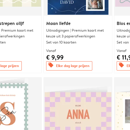
trepen olijf
Maan liefde
Blos e
 | Premium kaart met
Uitnodigingen | Premium kaart met
Uitnodi
pierafwerkingen
keuze uit 3 papierafwerkingen
keuze u
rten
Set van 10 kaarten
Set van
Vanaf
Vanaf
€ 9,99
€ 11,
offers
offers
lage prijzen
Elke dag lage prijzen
El