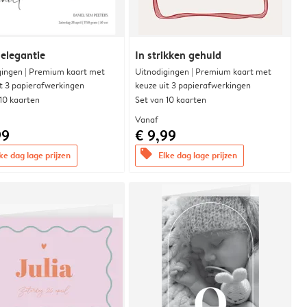
 elegantie
In strikken gehuld
gingen | Premium kaart met
Uitnodigingen | Premium kaart met
it 3 papierafwerkingen
keuze uit 3 papierafwerkingen
 10 kaarten
Set van 10 kaarten
Vanaf
99
€ 9,99
offers
ke dag lage prijzen
Elke dag lage prijzen