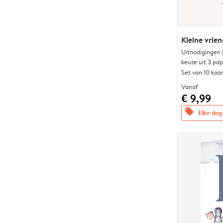
Kleine vrien
Uitnodigingen
keuze uit 3 pa
Set van 10 kaa
Vanaf
€ 9,99
offers
Elke dag 