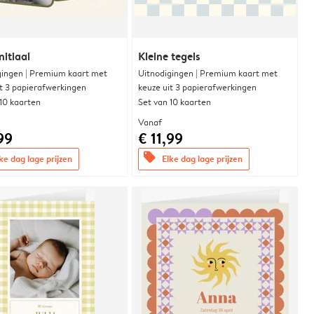
nitiaal
Kleine tegels
gingen | Premium kaart met
Uitnodigingen | Premium kaart met
it 3 papierafwerkingen
keuze uit 3 papierafwerkingen
 10 kaarten
Set van 10 kaarten
Vanaf
99
€ 11,99
offers
ke dag lage prijzen
Elke dag lage prijzen