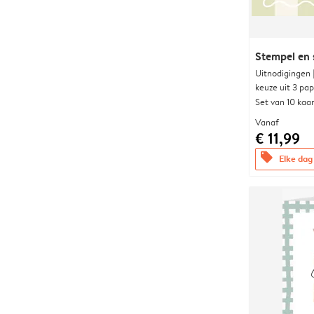
Stempel en s
Uitnodigingen
keuze uit 3 pa
Set van 10 kaa
Vanaf
€ 11,99
offers
Elke dag 