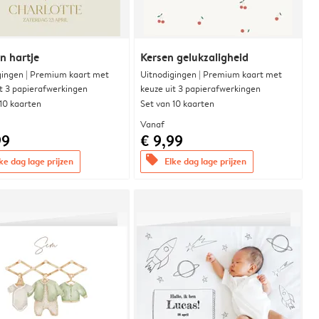
n hartje
Kersen gelukzaligheid
gingen | Premium kaart met
Uitnodigingen | Premium kaart met
it 3 papierafwerkingen
keuze uit 3 papierafwerkingen
 10 kaarten
Set van 10 kaarten
Vanaf
99
€ 9,99
offers
ke dag lage prijzen
Elke dag lage prijzen