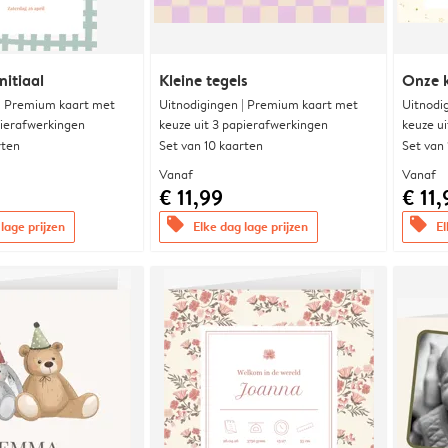
nitiaal
Kleine tegels
Onze k
 | Premium kaart met
Uitnodigingen | Premium kaart met
Uitnodi
pierafwerkingen
keuze uit 3 papierafwerkingen
keuze u
rten
Set van 10 kaarten
Set van
Vanaf
Vanaf
€ 11,99
€ 11,
offers
offers
lage prijzen
Elke dag lage prijzen
El