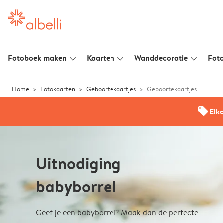
Fotoboek maken
Kaarten
Wanddecoratie
Foto
slim_arrow_down
slim_arrow_down
slim_arrow_down
Home
Fotokaarten
Geboortekaartjes
Geboortekaartjes
offers
Elk
Uitnodiging
babyborrel
Geef je een babyborrel? Maak dan de perfecte