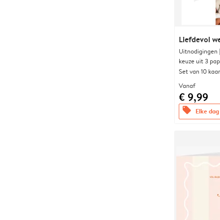
Liefdevol w
Uitnodigingen
keuze uit 3 pa
Set van 10 kaa
Vanaf
€ 9,99
offers
Elke dag 