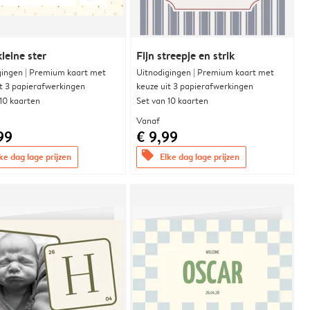
leine ster
Fijn streepje en strik
gingen | Premium kaart met
Uitnodigingen | Premium kaart met
it 3 papierafwerkingen
keuze uit 3 papierafwerkingen
 10 kaarten
Set van 10 kaarten
Vanaf
99
€ 9,99
offers
ke dag lage prijzen
Elke dag lage prijzen