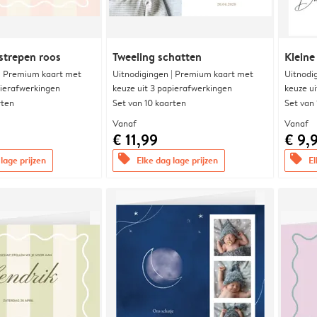
strepen roos
Tweeling schatten
Kleine
 | Premium kaart met
Uitnodigingen | Premium kaart met
Uitnodi
pierafwerkingen
keuze uit 3 papierafwerkingen
keuze u
rten
Set van 10 kaarten
Set van
Vanaf
Vanaf
€ 11,99
€ 9,
offers
offers
lage prijzen
Elke dag lage prijzen
El