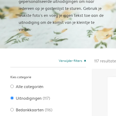
gepersonaliseerde uitnodigingen om naar
iedereen op je gastenlijst te sturen. Gebruik je
leukste foto's en voeg je eigen tekst toe aan de
uitnodiging om de komst van je kleintje te
vieren.
Verwijder filters
117
resultat
close
Kies categorie
Alle categoriën
Uitnodigingen
(117)
Bedankkaarten
(116)