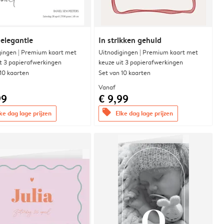
 elegantie
In strikken gehuld
gingen | Premium kaart met
Uitnodigingen | Premium kaart met
it 3 papierafwerkingen
keuze uit 3 papierafwerkingen
 10 kaarten
Set van 10 kaarten
Vanaf
99
€ 9,99
offers
ke dag lage prijzen
Elke dag lage prijzen