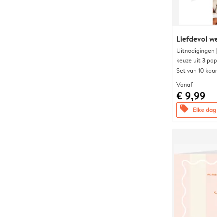
Liefdevol w
Uitnodigingen
keuze uit 3 pa
Set van 10 kaa
Vanaf
€ 9,99
offers
Elke dag 