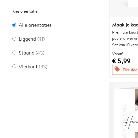
Kies oriëntatie
Maak je kaa
Alle oriëntaties
Premium kaart 
papierafwerki
Liggend
(41)
Set van 10 kaa
Staand
(43)
Vanaf
€ 5,99
Vierkant
(33)
offers
Elke dag 