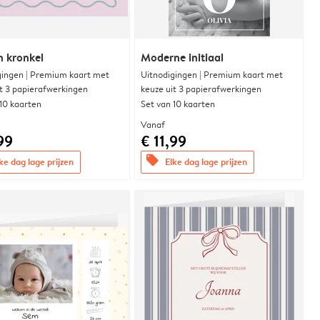
n kronkel
Moderne initiaal
gingen | Premium kaart met
Uitnodigingen | Premium kaart met
it 3 papierafwerkingen
keuze uit 3 papierafwerkingen
 10 kaarten
Set van 10 kaarten
Vanaf
99
€ 11,99
offers
ke dag lage prijzen
Elke dag lage prijzen