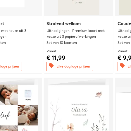
rt
Stralend welkom
Goude
met keuze uit 3
Uitnodigingen | Premium kaart met
Uitnodi
ngen
keuze uit 3 papierafwerkingen
keuze u
rten
Set van 10 kaarten
Set van
Vanaf
Vanaf
€ 11,99
€ 9,
offers
offers
lage prijzen
Elke dag lage prijzen
El