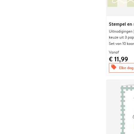
Stempel en s
Uitnodigingen
keuze uit 3 pa
Set van 10 kaa
Vanaf
€ 11,99
offers
Elke dag 