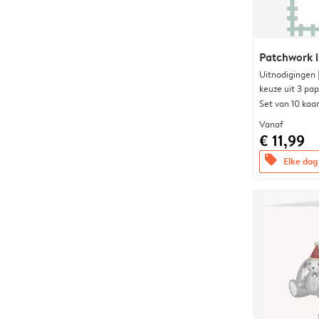
Patchwork i
Uitnodigingen
keuze uit 3 pa
Set van 10 kaa
Vanaf
€ 11,99
offers
Elke dag 