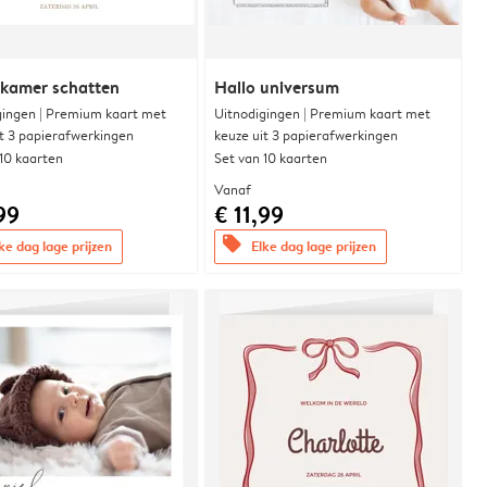
rkamer schatten
Hallo universum
gingen | Premium kaart met
Uitnodigingen | Premium kaart met
it 3 papierafwerkingen
keuze uit 3 papierafwerkingen
 10 kaarten
Set van 10 kaarten
Vanaf
99
€ 11,99
offers
ke dag lage prijzen
Elke dag lage prijzen