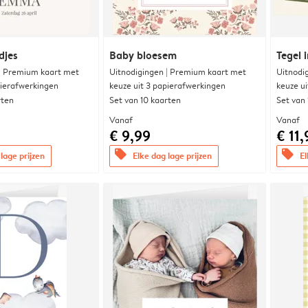
djes
Baby bloesem
Tegel i
 | Premium kaart met
Uitnodigingen | Premium kaart met
Uitnodi
pierafwerkingen
keuze uit 3 papierafwerkingen
keuze u
rten
Set van 10 kaarten
Set van
Vanaf
Vanaf
€ 9,99
€ 11,
offers
offers
lage prijzen
Elke dag lage prijzen
El