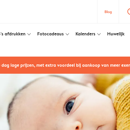
question
Blog
's afdrukken
Fotocadeaus
Kalenders
Huwelijk
slim_arrow_down
slim_arrow_down
slim_arrow_down
e dag lage prijzen, met extra voordeel bij aankoop van meer ex