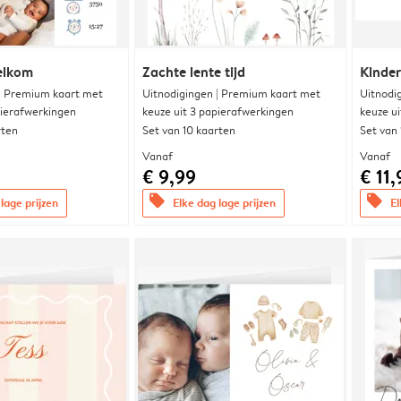
elkom
Zachte lente tijd
Kinde
 | Premium kaart met
Uitnodigingen | Premium kaart met
Uitnodi
pierafwerkingen
keuze uit 3 papierafwerkingen
keuze u
rten
Set van 10 kaarten
Set van
Vanaf
Vanaf
€ 9,99
€ 11,
offers
offers
lage prijzen
Elke dag lage prijzen
El