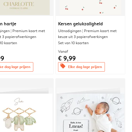
n hartje
Kersen gelukzaligheid
gingen | Premium kaart met
Uitnodigingen | Premium kaart met
it 3 papierafwerkingen
keuze uit 3 papierafwerkingen
 10 kaarten
Set van 10 kaarten
Vanaf
99
€ 9,99
offers
ke dag lage prijzen
Elke dag lage prijzen