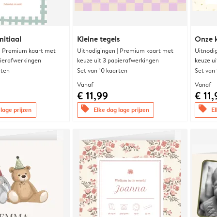
nitiaal
Kleine tegels
Onze k
 | Premium kaart met
Uitnodigingen | Premium kaart met
Uitnodi
pierafwerkingen
keuze uit 3 papierafwerkingen
keuze u
rten
Set van 10 kaarten
Set van
Vanaf
Vanaf
€ 11,99
€ 11,
offers
offers
lage prijzen
Elke dag lage prijzen
El