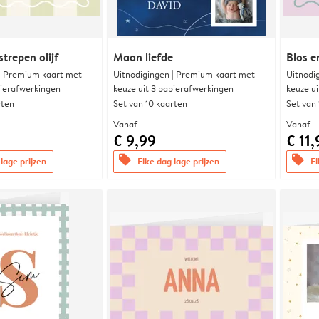
trepen olijf
Maan liefde
Blos e
 | Premium kaart met
Uitnodigingen | Premium kaart met
Uitnodi
pierafwerkingen
keuze uit 3 papierafwerkingen
keuze u
rten
Set van 10 kaarten
Set van
Vanaf
Vanaf
€ 9,99
€ 11,
offers
offers
lage prijzen
Elke dag lage prijzen
El