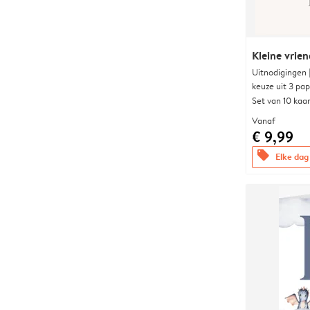
Kleine vrien
Uitnodigingen
keuze uit 3 pa
Set van 10 kaa
Vanaf
€ 9,99
offers
Elke dag 