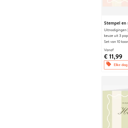
Stempel en 
Uitnodigingen
keuze uit 3 pa
Set van 10 kaa
Vanaf
€ 11,99
offers
Elke dag 