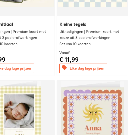
nitiaal
Kleine tegels
gingen | Premium kaart met
Uitnodigingen | Premium kaart met
it 3 papierafwerkingen
keuze uit 3 papierafwerkingen
 10 kaarten
Set van 10 kaarten
Vanaf
99
€ 11,99
offers
ke dag lage prijzen
Elke dag lage prijzen