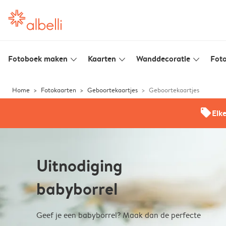
Fotoboek maken
Kaarten
Wanddecoratie
Foto
slim_arrow_down
slim_arrow_down
slim_arrow_down
Home
Fotokaarten
Geboortekaartjes
Geboortekaartjes
offers
Elk
Uitnodiging
babyborrel
Geef je een babyborrel? Maak dan de perfecte