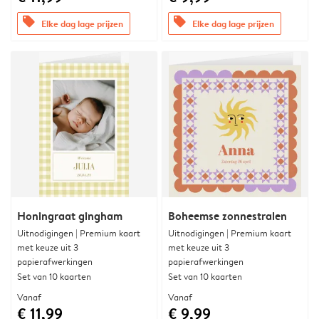
offers
offers
Elke dag lage prijzen
Elke dag lage prijzen
Honingraat gingham
Boheemse zonnestralen
Uitnodigingen | Premium kaart
Uitnodigingen | Premium kaart
met keuze uit 3
met keuze uit 3
papierafwerkingen
papierafwerkingen
Set van 10 kaarten
Set van 10 kaarten
Vanaf
Vanaf
€ 11,99
€ 9,99