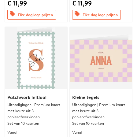
€ 11,99
€ 11,99
offers
offers
Elke dag lage prijzen
Elke dag lage prijzen
Patchwork initiaal
Kleine tegels
Uitnodigingen | Premium kaart
Uitnodigingen | Premium kaart
met keuze uit 3
met keuze uit 3
papierafwerkingen
papierafwerkingen
Set van 10 kaarten
Set van 10 kaarten
Vanaf
Vanaf