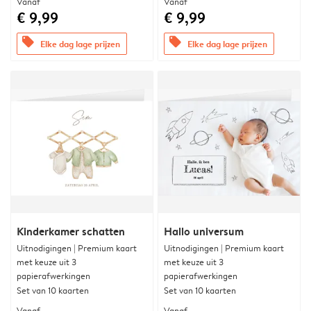
Vanaf
Vanaf
€ 9,99
€ 9,99
offers
offers
Elke dag lage prijzen
Elke dag lage prijzen
Kinderkamer schatten
Hallo universum
Uitnodigingen | Premium kaart
Uitnodigingen | Premium kaart
met keuze uit 3
met keuze uit 3
papierafwerkingen
papierafwerkingen
Set van 10 kaarten
Set van 10 kaarten
Vanaf
Vanaf