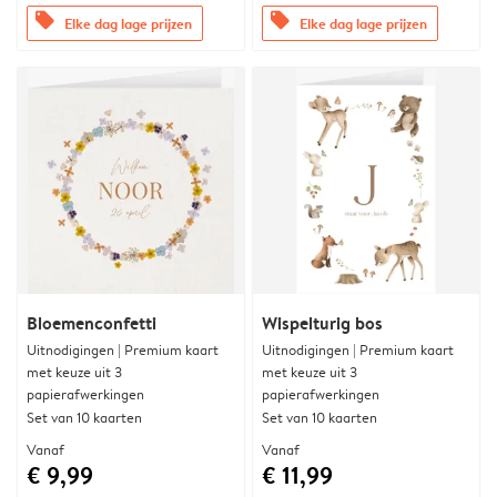
offers
offers
Elke dag lage prijzen
Elke dag lage prijzen
Bloemenconfetti
Wispelturig bos
Uitnodigingen | Premium kaart
Uitnodigingen | Premium kaart
met keuze uit 3
met keuze uit 3
papierafwerkingen
papierafwerkingen
Set van 10 kaarten
Set van 10 kaarten
Vanaf
Vanaf
€ 9,99
€ 11,99