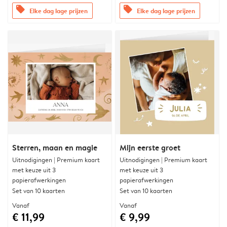
offers
offers
Elke dag lage prijzen
Elke dag lage prijzen
Sterren, maan en magie
Mijn eerste groet
Uitnodigingen | Premium kaart
Uitnodigingen | Premium kaart
met keuze uit 3
met keuze uit 3
papierafwerkingen
papierafwerkingen
Set van 10 kaarten
Set van 10 kaarten
Vanaf
Vanaf
€ 11,99
€ 9,99