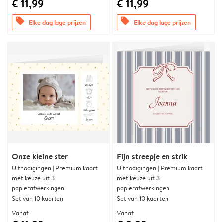
€ 11,99
€ 11,99
offers
offers
Elke dag lage prijzen
Elke dag lage prijzen
Onze kleine ster
Fijn streepje en strik
Uitnodigingen | Premium kaart
Uitnodigingen | Premium kaart
met keuze uit 3
met keuze uit 3
papierafwerkingen
papierafwerkingen
Set van 10 kaarten
Set van 10 kaarten
Vanaf
Vanaf