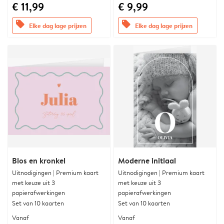
€ 11,99
€ 9,99
offers
offers
Elke dag lage prijzen
Elke dag lage prijzen
Blos en kronkel
Moderne initiaal
Uitnodigingen | Premium kaart
Uitnodigingen | Premium kaart
met keuze uit 3
met keuze uit 3
papierafwerkingen
papierafwerkingen
Set van 10 kaarten
Set van 10 kaarten
Vanaf
Vanaf