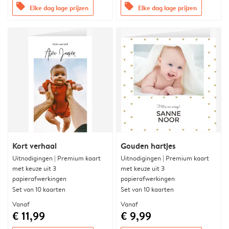
offers
offers
Elke dag lage prijzen
Elke dag lage prijzen
Kort verhaal
Gouden hartjes
Uitnodigingen | Premium kaart
Uitnodigingen | Premium kaart
met keuze uit 3
met keuze uit 3
papierafwerkingen
papierafwerkingen
Set van 10 kaarten
Set van 10 kaarten
Vanaf
Vanaf
€ 11,99
€ 9,99