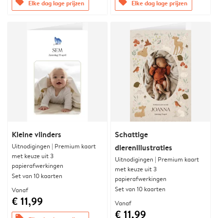
offers
offers
Elke dag lage prijzen
Elke dag lage prijzen
Kleine vlinders
Schattige
Uitnodigingen | Premium kaart
dierenillustraties
met keuze uit 3
Uitnodigingen | Premium kaart
papierafwerkingen
met keuze uit 3
Set van 10 kaarten
papierafwerkingen
Set van 10 kaarten
Vanaf
€ 11,99
Vanaf
€ 11,99