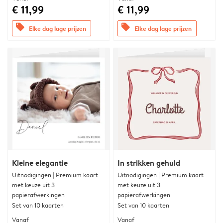
€ 11,99
€ 11,99
offers
offers
Elke dag lage prijzen
Elke dag lage prijzen
Kleine elegantie
In strikken gehuld
Uitnodigingen | Premium kaart
Uitnodigingen | Premium kaart
met keuze uit 3
met keuze uit 3
papierafwerkingen
papierafwerkingen
Set van 10 kaarten
Set van 10 kaarten
Vanaf
Vanaf