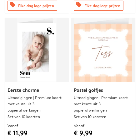
offers
offers
Elke dag lage prijzen
Elke dag lage prijzen
Eerste charme
Pastel golfjes
Uitnodigingen | Premium kaart
Uitnodigingen | Premium kaart
met keuze uit 3
met keuze uit 3
papierafwerkingen
papierafwerkingen
Set van 10 kaarten
Set van 10 kaarten
Vanaf
Vanaf
€ 11,99
€ 9,99