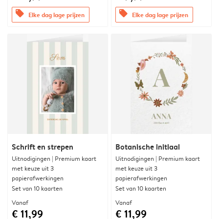
offers
offers
Elke dag lage prijzen
Elke dag lage prijzen
Schrift en strepen
Botanische initiaal
Uitnodigingen | Premium kaart
Uitnodigingen | Premium kaart
met keuze uit 3
met keuze uit 3
papierafwerkingen
papierafwerkingen
Set van 10 kaarten
Set van 10 kaarten
Vanaf
Vanaf
€ 11,99
€ 11,99