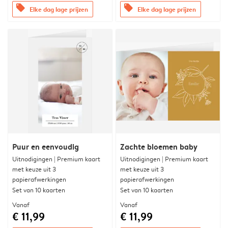
offers
offers
Elke dag lage prijzen
Elke dag lage prijzen
Puur en eenvoudig
Zachte bloemen baby
Uitnodigingen | Premium kaart
Uitnodigingen | Premium kaart
met keuze uit 3
met keuze uit 3
papierafwerkingen
papierafwerkingen
Set van 10 kaarten
Set van 10 kaarten
Vanaf
Vanaf
€ 11,99
€ 11,99