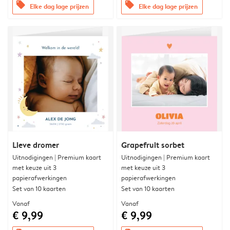
offers
offers
Elke dag lage prijzen
Elke dag lage prijzen
Lieve dromer
Grapefruit sorbet
Uitnodigingen | Premium kaart
Uitnodigingen | Premium kaart
met keuze uit 3
met keuze uit 3
papierafwerkingen
papierafwerkingen
Set van 10 kaarten
Set van 10 kaarten
Vanaf
Vanaf
€ 9,99
€ 9,99