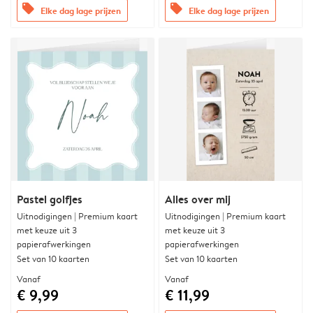
offers
offers
Elke dag lage prijzen
Elke dag lage prijzen
Pastel golfjes
Alles over mij
Uitnodigingen | Premium kaart
Uitnodigingen | Premium kaart
met keuze uit 3
met keuze uit 3
papierafwerkingen
papierafwerkingen
Set van 10 kaarten
Set van 10 kaarten
Vanaf
Vanaf
€ 9,99
€ 11,99