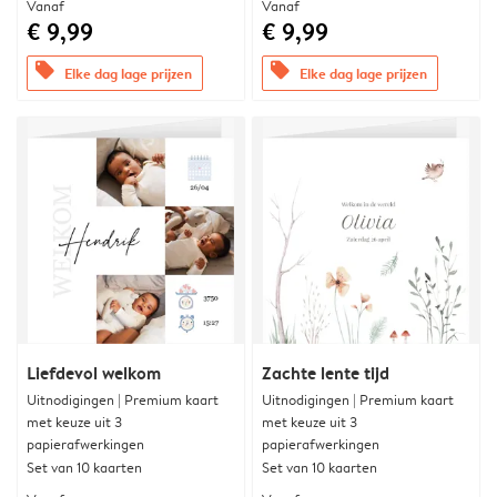
Vanaf
Vanaf
€ 9,99
€ 9,99
offers
offers
Elke dag lage prijzen
Elke dag lage prijzen
Liefdevol welkom
Zachte lente tijd
Uitnodigingen | Premium kaart
Uitnodigingen | Premium kaart
met keuze uit 3
met keuze uit 3
papierafwerkingen
papierafwerkingen
Set van 10 kaarten
Set van 10 kaarten