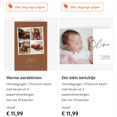
offers
offers
Elke dag lage prijzen
Elke dag lage prijzen
Warme aardetinten
Een klein berichtje
Uitnodigingen | Premium kaart
Uitnodigingen | Premium kaart
met keuze uit 3
met keuze uit 3
papierafwerkingen
papierafwerkingen
Set van 10 kaarten
Set van 10 kaarten
Vanaf
Vanaf
€ 11,99
€ 11,99