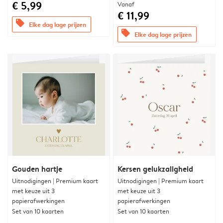
€ 5,99
Vanaf
€ 11,99
offers
Elke dag lage prijzen
offers
Elke dag lage prijzen
Gouden hartje
Kersen gelukzaligheid
Uitnodigingen | Premium kaart
Uitnodigingen | Premium kaart
met keuze uit 3
met keuze uit 3
papierafwerkingen
papierafwerkingen
Set van 10 kaarten
Set van 10 kaarten