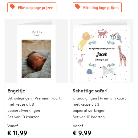
offers
offers
Elke dag lage prijzen
Elke dag lage prijzen
Engeltje
Schattige safari
Uitnodigingen | Premium kaart
Uitnodigingen | Premium kaart
met keuze uit 3
met keuze uit 3
papierafwerkingen
papierafwerkingen
Set van 10 kaarten
Set van 10 kaarten
Vanaf
Vanaf
€ 11,99
€ 9,99