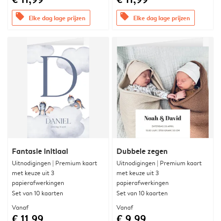
offers
offers
Elke dag lage prijzen
Elke dag lage prijzen
Fantasie initiaal
Dubbele zegen
Uitnodigingen | Premium kaart
Uitnodigingen | Premium kaart
met keuze uit 3
met keuze uit 3
papierafwerkingen
papierafwerkingen
Set van 10 kaarten
Set van 10 kaarten
Vanaf
Vanaf
€ 11,99
€ 9,99