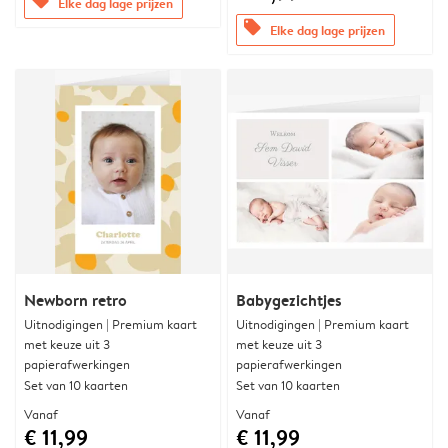
offers
Elke dag lage prijzen
offers
Elke dag lage prijzen
Newborn retro
Babygezichtjes
Uitnodigingen | Premium kaart
Uitnodigingen | Premium kaart
met keuze uit 3
met keuze uit 3
papierafwerkingen
papierafwerkingen
Set van 10 kaarten
Set van 10 kaarten
Vanaf
Vanaf
€ 11,99
€ 11,99