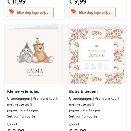
€ 11,99
€ 9,99
offers
offers
Elke dag lage prijzen
Elke dag lage prijzen
Kleine vriendjes
Baby bloesem
Uitnodigingen | Premium kaart
Uitnodigingen | Premium kaart
met keuze uit 3
met keuze uit 3
papierafwerkingen
papierafwerkingen
Set van 10 kaarten
Set van 10 kaarten
Vanaf
Vanaf