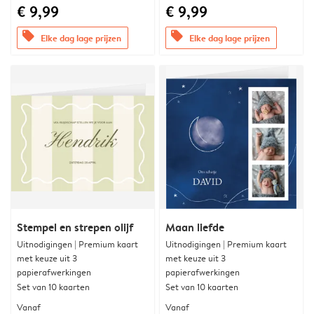
€ 9,99
€ 9,99
offers
offers
Elke dag lage prijzen
Elke dag lage prijzen
Stempel en strepen olijf
Maan liefde
Uitnodigingen | Premium kaart
Uitnodigingen | Premium kaart
met keuze uit 3
met keuze uit 3
papierafwerkingen
papierafwerkingen
Set van 10 kaarten
Set van 10 kaarten
Vanaf
Vanaf