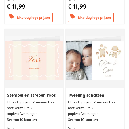
€ 11,99
€ 11,99
offers
offers
Elke dag lage prijzen
Elke dag lage prijzen
Stempel en strepen roos
Tweeling schatten
Uitnodigingen | Premium kaart
Uitnodigingen | Premium kaart
met keuze uit 3
met keuze uit 3
papierafwerkingen
papierafwerkingen
Set van 10 kaarten
Set van 10 kaarten
Vanaf
Vanaf