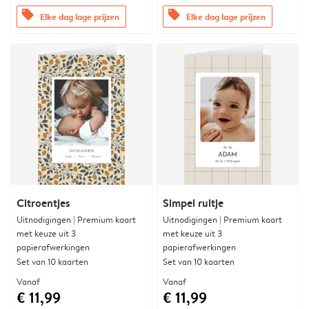
offers
offers
Elke dag lage prijzen
Elke dag lage prijzen
Citroentjes
Simpel ruitje
Uitnodigingen | Premium kaart
Uitnodigingen | Premium kaart
met keuze uit 3
met keuze uit 3
papierafwerkingen
papierafwerkingen
Set van 10 kaarten
Set van 10 kaarten
Vanaf
Vanaf
€ 11,99
€ 11,99