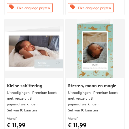
offers
offers
Elke dag lage prijzen
Elke dag lage prijzen
Kleine schittering
Sterren, maan en magie
Uitnodigingen | Premium kaart
Uitnodigingen | Premium kaart
met keuze uit 3
met keuze uit 3
papierafwerkingen
papierafwerkingen
Set van 10 kaarten
Set van 10 kaarten
Vanaf
Vanaf
€ 11,99
€ 11,99