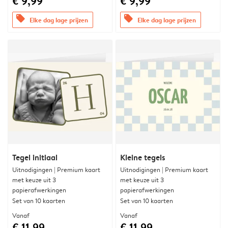
€ 9,99
€ 9,99
offers
offers
Elke dag lage prijzen
Elke dag lage prijzen
Tegel initiaal
Kleine tegels
Uitnodigingen | Premium kaart
Uitnodigingen | Premium kaart
met keuze uit 3
met keuze uit 3
papierafwerkingen
papierafwerkingen
Set van 10 kaarten
Set van 10 kaarten
Vanaf
Vanaf
€ 11,99
€ 11,99