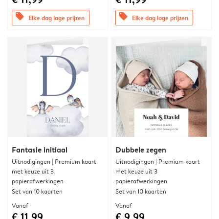
offers
offers
Elke dag lage prijzen
Elke dag lage prijzen
Fantasie initiaal
Dubbele zegen
Uitnodigingen | Premium kaart
Uitnodigingen | Premium kaart
met keuze uit 3
met keuze uit 3
papierafwerkingen
papierafwerkingen
Set van 10 kaarten
Set van 10 kaarten
Vanaf
Vanaf
€ 11,99
€ 9,99