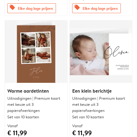
offers
offers
Elke dag lage prijzen
Elke dag lage prijzen
Warme aardetinten
Een klein berichtje
Uitnodigingen | Premium kaart
Uitnodigingen | Premium kaart
met keuze uit 3
met keuze uit 3
papierafwerkingen
papierafwerkingen
Set van 10 kaarten
Set van 10 kaarten
Vanaf
Vanaf
€ 11,99
€ 11,99