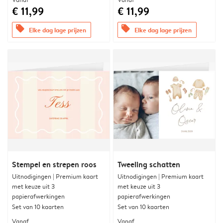
€ 11,99
€ 11,99
offers
offers
Elke dag lage prijzen
Elke dag lage prijzen
Stempel en strepen roos
Tweeling schatten
Uitnodigingen | Premium kaart
Uitnodigingen | Premium kaart
met keuze uit 3
met keuze uit 3
papierafwerkingen
papierafwerkingen
Set van 10 kaarten
Set van 10 kaarten
Vanaf
Vanaf