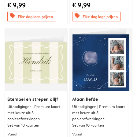
€ 9,99
€ 9,99
offers
offers
Elke dag lage prijzen
Elke dag lage prijzen
Stempel en strepen olijf
Maan liefde
Uitnodigingen | Premium kaart
Uitnodigingen | Premium kaart
met keuze uit 3
met keuze uit 3
papierafwerkingen
papierafwerkingen
Set van 10 kaarten
Set van 10 kaarten
Vanaf
Vanaf