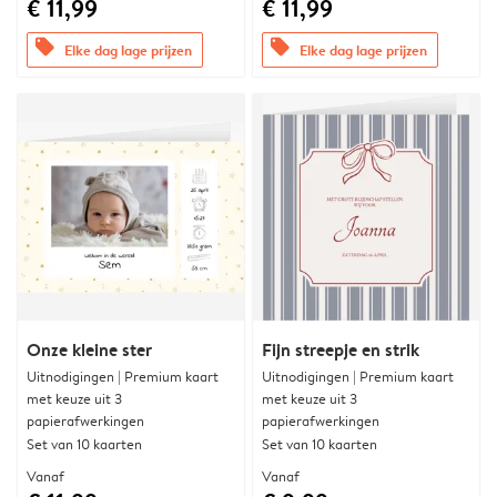
€ 11,99
€ 11,99
offers
offers
Elke dag lage prijzen
Elke dag lage prijzen
Onze kleine ster
Fijn streepje en strik
Uitnodigingen | Premium kaart
Uitnodigingen | Premium kaart
met keuze uit 3
met keuze uit 3
papierafwerkingen
papierafwerkingen
Set van 10 kaarten
Set van 10 kaarten
Vanaf
Vanaf