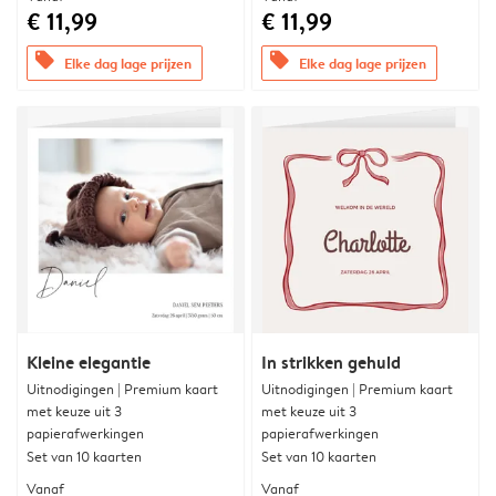
€ 11,99
€ 11,99
offers
offers
Elke dag lage prijzen
Elke dag lage prijzen
Kleine elegantie
In strikken gehuld
Uitnodigingen | Premium kaart
Uitnodigingen | Premium kaart
met keuze uit 3
met keuze uit 3
papierafwerkingen
papierafwerkingen
Set van 10 kaarten
Set van 10 kaarten
Vanaf
Vanaf