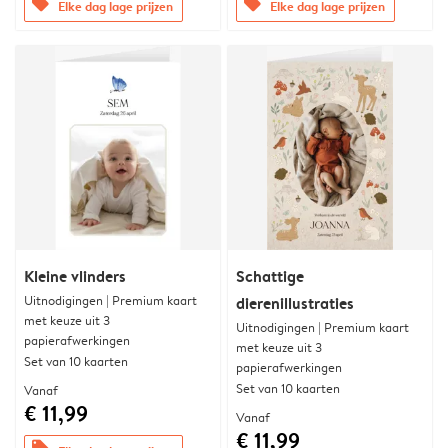
offers
offers
Elke dag lage prijzen
Elke dag lage prijzen
Kleine vlinders
Schattige
Uitnodigingen | Premium kaart
dierenillustraties
met keuze uit 3
Uitnodigingen | Premium kaart
papierafwerkingen
met keuze uit 3
Set van 10 kaarten
papierafwerkingen
Set van 10 kaarten
Vanaf
€ 11,99
Vanaf
€ 11,99