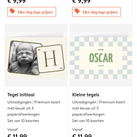
€ 9,99
€ 9,99
offers
offers
Elke dag lage prijzen
Elke dag lage prijzen
Tegel initiaal
Kleine tegels
Uitnodigingen | Premium kaart
Uitnodigingen | Premium kaart
met keuze uit 3
met keuze uit 3
papierafwerkingen
papierafwerkingen
Set van 10 kaarten
Set van 10 kaarten
Vanaf
Vanaf
€ 11,99
€ 11,99