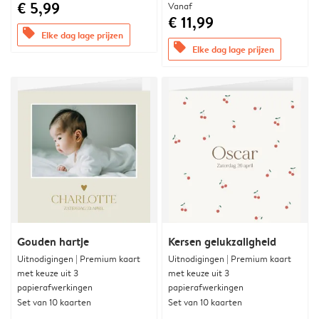
€ 5,99
Vanaf
€ 11,99
offers
Elke dag lage prijzen
offers
Elke dag lage prijzen
Gouden hartje
Kersen gelukzaligheid
Uitnodigingen | Premium kaart
Uitnodigingen | Premium kaart
met keuze uit 3
met keuze uit 3
papierafwerkingen
papierafwerkingen
Set van 10 kaarten
Set van 10 kaarten