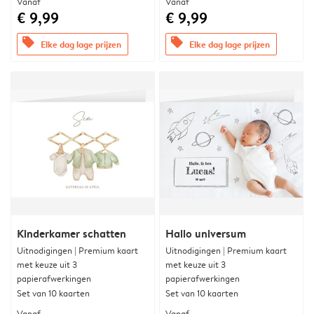
Vanaf
Vanaf
€ 9,99
€ 9,99
offers
offers
Elke dag lage prijzen
Elke dag lage prijzen
Kinderkamer schatten
Hallo universum
Uitnodigingen | Premium kaart
Uitnodigingen | Premium kaart
met keuze uit 3
met keuze uit 3
papierafwerkingen
papierafwerkingen
Set van 10 kaarten
Set van 10 kaarten
Vanaf
Vanaf