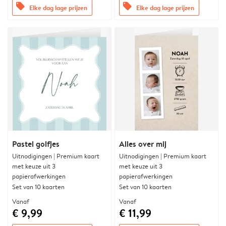
offers
offers
Elke dag lage prijzen
Elke dag lage prijzen
Pastel golfjes
Alles over mij
Uitnodigingen | Premium kaart
Uitnodigingen | Premium kaart
met keuze uit 3
met keuze uit 3
papierafwerkingen
papierafwerkingen
Set van 10 kaarten
Set van 10 kaarten
Vanaf
Vanaf
€ 9,99
€ 11,99