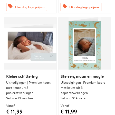
offers
offers
Elke dag lage prijzen
Elke dag lage prijzen
Kleine schittering
Sterren, maan en magie
Uitnodigingen | Premium kaart
Uitnodigingen | Premium kaart
met keuze uit 3
met keuze uit 3
papierafwerkingen
papierafwerkingen
Set van 10 kaarten
Set van 10 kaarten
Vanaf
Vanaf
€ 11,99
€ 11,99