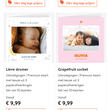
offers
offers
Elke dag lage prijzen
Elke dag lage prijzen
Lieve dromer
Grapefruit sorbet
Uitnodigingen | Premium kaart
Uitnodigingen | Premium kaart
met keuze uit 3
met keuze uit 3
papierafwerkingen
papierafwerkingen
Set van 10 kaarten
Set van 10 kaarten
Vanaf
Vanaf
€ 9,99
€ 9,99