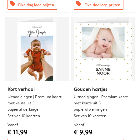
offers
offers
Elke dag lage prijzen
Elke dag lage prijzen
Kort verhaal
Gouden hartjes
Uitnodigingen | Premium kaart
Uitnodigingen | Premium kaart
met keuze uit 3
met keuze uit 3
papierafwerkingen
papierafwerkingen
Set van 10 kaarten
Set van 10 kaarten
Vanaf
Vanaf
€ 11,99
€ 9,99