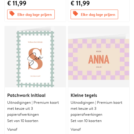
€ 11,99
€ 11,99
offers
offers
Elke dag lage prijzen
Elke dag lage prijzen
Patchwork initiaal
Kleine tegels
Uitnodigingen | Premium kaart
Uitnodigingen | Premium kaart
met keuze uit 3
met keuze uit 3
papierafwerkingen
papierafwerkingen
Set van 10 kaarten
Set van 10 kaarten
Vanaf
Vanaf