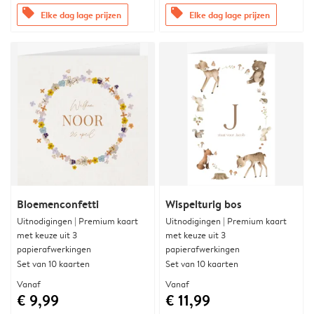
offers
offers
Elke dag lage prijzen
Elke dag lage prijzen
Bloemenconfetti
Wispelturig bos
Uitnodigingen | Premium kaart
Uitnodigingen | Premium kaart
met keuze uit 3
met keuze uit 3
papierafwerkingen
papierafwerkingen
Set van 10 kaarten
Set van 10 kaarten
Vanaf
Vanaf
€ 9,99
€ 11,99