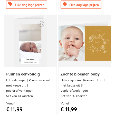
offers
offers
Elke dag lage prijzen
Elke dag lage prijzen
Puur en eenvoudig
Zachte bloemen baby
Uitnodigingen | Premium kaart
Uitnodigingen | Premium kaart
met keuze uit 3
met keuze uit 3
papierafwerkingen
papierafwerkingen
Set van 10 kaarten
Set van 10 kaarten
Vanaf
Vanaf
€ 11,99
€ 11,99