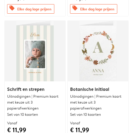
offers
offers
Elke dag lage prijzen
Elke dag lage prijzen
Schrift en strepen
Botanische initiaal
Uitnodigingen | Premium kaart
Uitnodigingen | Premium kaart
met keuze uit 3
met keuze uit 3
papierafwerkingen
papierafwerkingen
Set van 10 kaarten
Set van 10 kaarten
Vanaf
Vanaf
€ 11,99
€ 11,99