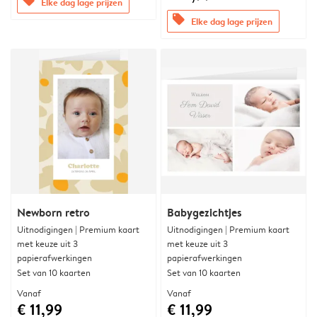
offers
Elke dag lage prijzen
offers
Elke dag lage prijzen
Newborn retro
Babygezichtjes
Uitnodigingen | Premium kaart
Uitnodigingen | Premium kaart
met keuze uit 3
met keuze uit 3
papierafwerkingen
papierafwerkingen
Set van 10 kaarten
Set van 10 kaarten
Vanaf
Vanaf
€ 11,99
€ 11,99