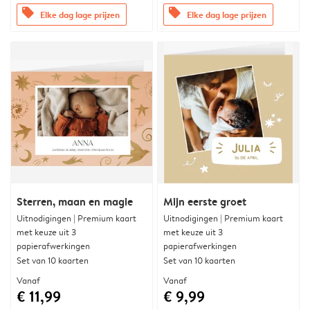
offers
offers
Elke dag lage prijzen
Elke dag lage prijzen
Sterren, maan en magie
Mijn eerste groet
Uitnodigingen | Premium kaart
Uitnodigingen | Premium kaart
met keuze uit 3
met keuze uit 3
papierafwerkingen
papierafwerkingen
Set van 10 kaarten
Set van 10 kaarten
Vanaf
Vanaf
€ 11,99
€ 9,99