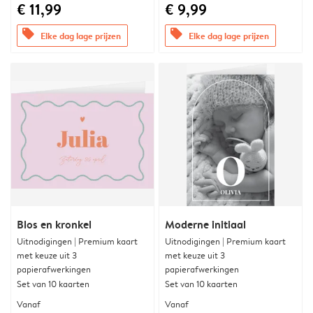
€ 11,99
€ 9,99
offers
offers
Elke dag lage prijzen
Elke dag lage prijzen
Blos en kronkel
Moderne initiaal
Uitnodigingen | Premium kaart
Uitnodigingen | Premium kaart
met keuze uit 3
met keuze uit 3
papierafwerkingen
papierafwerkingen
Set van 10 kaarten
Set van 10 kaarten
Vanaf
Vanaf