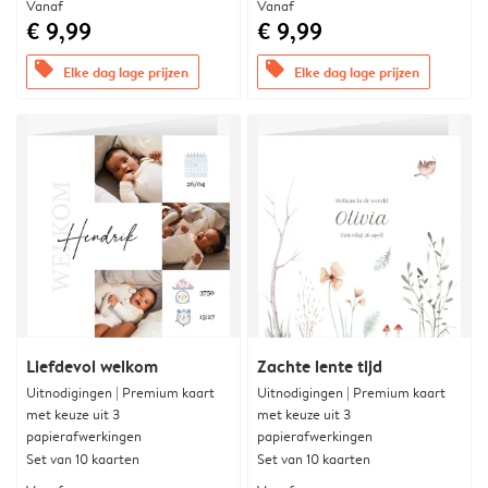
Vanaf
Vanaf
€ 9,99
€ 9,99
offers
offers
Elke dag lage prijzen
Elke dag lage prijzen
Liefdevol welkom
Zachte lente tijd
Uitnodigingen | Premium kaart
Uitnodigingen | Premium kaart
met keuze uit 3
met keuze uit 3
papierafwerkingen
papierafwerkingen
Set van 10 kaarten
Set van 10 kaarten