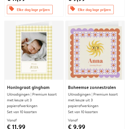
offers
offers
Elke dag lage prijzen
Elke dag lage prijzen
Honingraat gingham
Boheemse zonnestralen
Uitnodigingen | Premium kaart
Uitnodigingen | Premium kaart
met keuze uit 3
met keuze uit 3
papierafwerkingen
papierafwerkingen
Set van 10 kaarten
Set van 10 kaarten
Vanaf
Vanaf
€ 11,99
€ 9,99