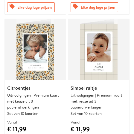
offers
offers
Elke dag lage prijzen
Elke dag lage prijzen
Citroentjes
Simpel ruitje
Uitnodigingen | Premium kaart
Uitnodigingen | Premium kaart
met keuze uit 3
met keuze uit 3
papierafwerkingen
papierafwerkingen
Set van 10 kaarten
Set van 10 kaarten
Vanaf
Vanaf
€ 11,99
€ 11,99