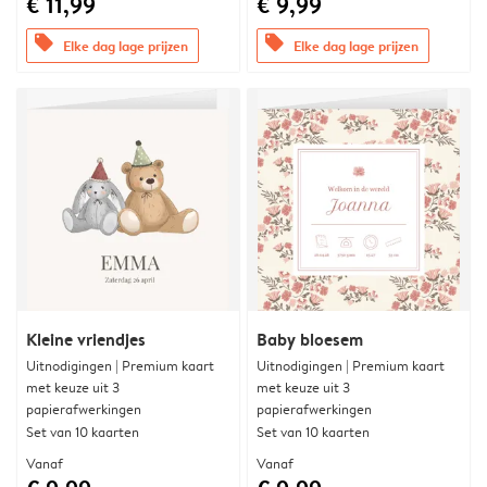
€ 11,99
€ 9,99
offers
offers
Elke dag lage prijzen
Elke dag lage prijzen
Kleine vriendjes
Baby bloesem
Uitnodigingen | Premium kaart
Uitnodigingen | Premium kaart
met keuze uit 3
met keuze uit 3
papierafwerkingen
papierafwerkingen
Set van 10 kaarten
Set van 10 kaarten
Vanaf
Vanaf