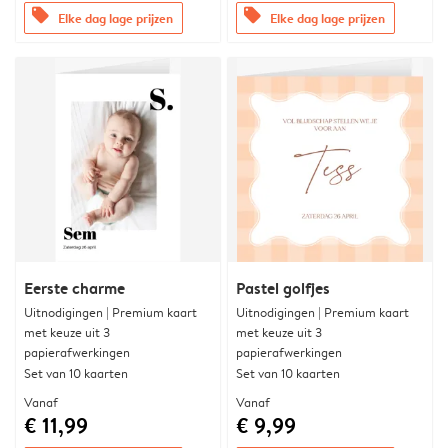
offers
offers
Elke dag lage prijzen
Elke dag lage prijzen
Eerste charme
Pastel golfjes
Uitnodigingen | Premium kaart
Uitnodigingen | Premium kaart
met keuze uit 3
met keuze uit 3
papierafwerkingen
papierafwerkingen
Set van 10 kaarten
Set van 10 kaarten
Vanaf
Vanaf
€ 11,99
€ 9,99