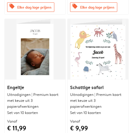
offers
offers
Elke dag lage prijzen
Elke dag lage prijzen
Engeltje
Schattige safari
Uitnodigingen | Premium kaart
Uitnodigingen | Premium kaart
met keuze uit 3
met keuze uit 3
papierafwerkingen
papierafwerkingen
Set van 10 kaarten
Set van 10 kaarten
Vanaf
Vanaf
€ 11,99
€ 9,99