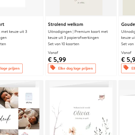
rt
Stralend welkom
Goude
met keuze uit 3
Uitnodigingen | Premium kaart met
Uitnodi
ngen
keuze uit 3 papierafwerkingen
keuze u
rten
Set van 10 kaarten
Set van
Vanaf
Vanaf
€ 5,99
€ 5,
offers
offers
lage prijzen
Elke dag lage prijzen
El