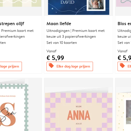
trepen olijf
Maan liefde
Blos e
 | Premium kaart met
Uitnodigingen | Premium kaart met
Uitnodi
pierafwerkingen
keuze uit 3 papierafwerkingen
keuze u
rten
Set van 10 kaarten
Set van
Vanaf
Vanaf
€ 5,99
€ 5,
offers
offers
lage prijzen
Elke dag lage prijzen
El