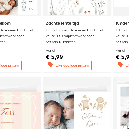
elkom
Zachte lente tijd
Kinde
 | Premium kaart met
Uitnodigingen | Premium kaart met
Uitnodi
pierafwerkingen
keuze uit 3 papierafwerkingen
keuze u
rten
Set van 10 kaarten
Set van
Vanaf
Vanaf
€ 5,99
€ 5,
offers
offers
lage prijzen
Elke dag lage prijzen
El