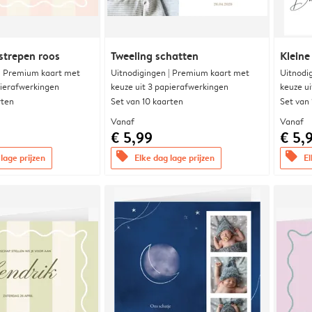
strepen roos
Tweeling schatten
Kleine
 | Premium kaart met
Uitnodigingen | Premium kaart met
Uitnodi
pierafwerkingen
keuze uit 3 papierafwerkingen
keuze u
rten
Set van 10 kaarten
Set van
Vanaf
Vanaf
€ 5,99
€ 5,
offers
offers
lage prijzen
Elke dag lage prijzen
El