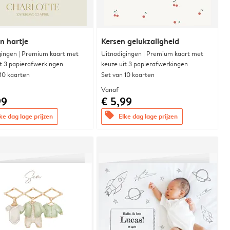
n hartje
Kersen gelukzaligheid
gingen | Premium kaart met
Uitnodigingen | Premium kaart met
it 3 papierafwerkingen
keuze uit 3 papierafwerkingen
 10 kaarten
Set van 10 kaarten
Vanaf
99
€ 5,99
offers
ke dag lage prijzen
Elke dag lage prijzen