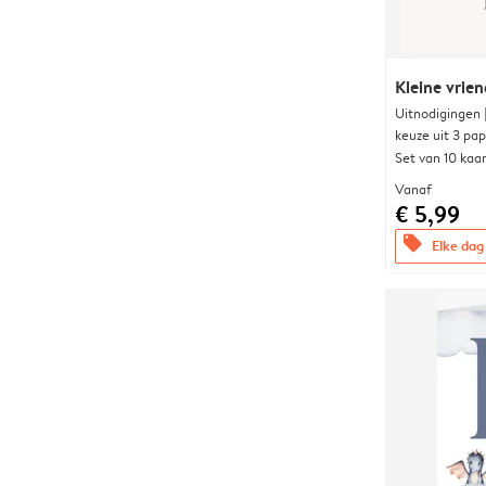
Kleine vrien
Uitnodigingen
keuze uit 3 pa
Set van 10 kaa
Vanaf
€ 5,99
offers
Elke dag 