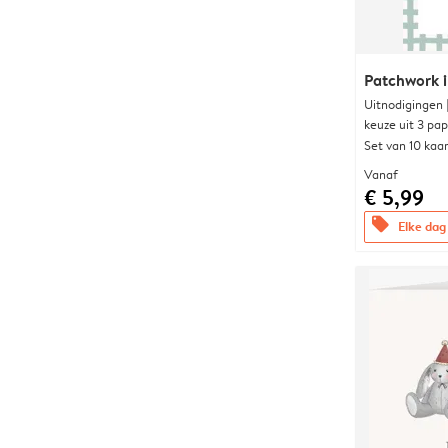
Patchwork i
Uitnodigingen
keuze uit 3 pa
Set van 10 kaa
Vanaf
€ 5,99
offers
Elke dag 