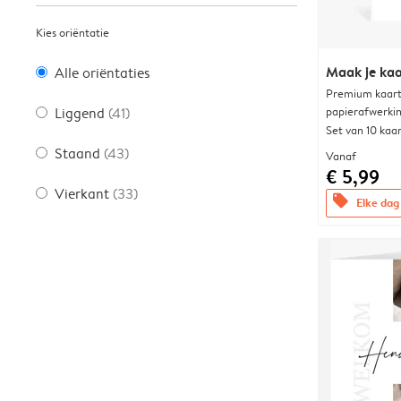
Kies oriëntatie
Maak je kaa
Alle oriëntaties
Premium kaart 
papierafwerki
Liggend
(41)
Set van 10 kaa
Staand
(43)
Vanaf
€ 5,99
Vierkant
(33)
offers
Elke dag 