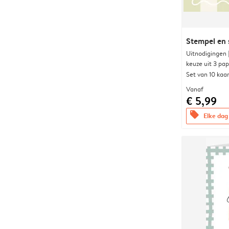
Stempel en s
Uitnodigingen
keuze uit 3 pa
Set van 10 kaa
Vanaf
€ 5,99
offers
Elke dag 