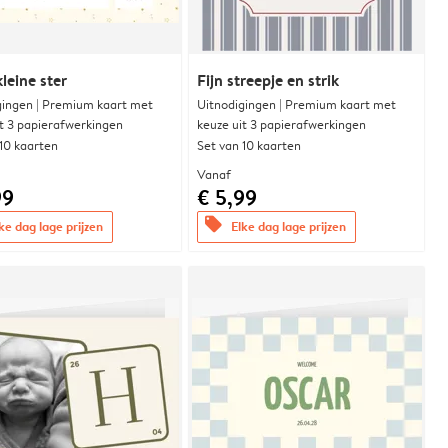
leine ster
Fijn streepje en strik
gingen | Premium kaart met
Uitnodigingen | Premium kaart met
it 3 papierafwerkingen
keuze uit 3 papierafwerkingen
 10 kaarten
Set van 10 kaarten
Vanaf
99
€ 5,99
offers
ke dag lage prijzen
Elke dag lage prijzen