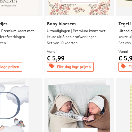
djes
Baby bloesem
Tegel i
 | Premium kaart met
Uitnodigingen | Premium kaart met
Uitnodi
pierafwerkingen
keuze uit 3 papierafwerkingen
keuze u
rten
Set van 10 kaarten
Set van
Vanaf
Vanaf
€ 5,99
€ 5,
offers
offers
lage prijzen
Elke dag lage prijzen
El