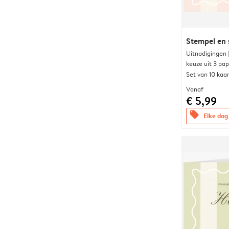
Stempel en 
Uitnodigingen
keuze uit 3 pa
Set van 10 kaa
Vanaf
€ 5,99
offers
Elke dag 