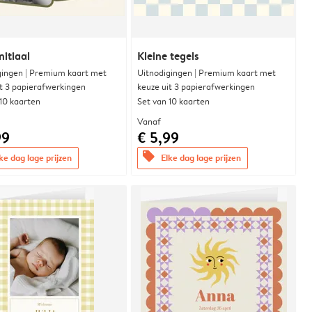
nitiaal
Kleine tegels
gingen | Premium kaart met
Uitnodigingen | Premium kaart met
it 3 papierafwerkingen
keuze uit 3 papierafwerkingen
 10 kaarten
Set van 10 kaarten
Vanaf
99
€ 5,99
offers
ke dag lage prijzen
Elke dag lage prijzen