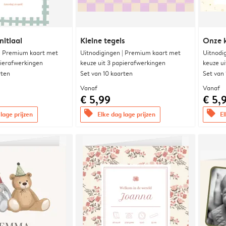
nitiaal
Kleine tegels
Onze k
 | Premium kaart met
Uitnodigingen | Premium kaart met
Uitnodi
pierafwerkingen
keuze uit 3 papierafwerkingen
keuze u
rten
Set van 10 kaarten
Set van
Vanaf
Vanaf
€ 5,99
€ 5,
offers
offers
lage prijzen
Elke dag lage prijzen
El