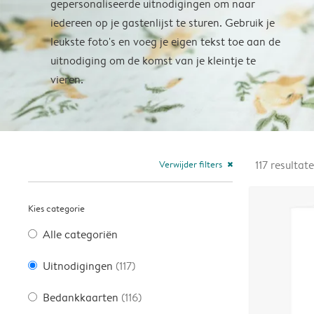
gepersonaliseerde uitnodigingen om naar
iedereen op je gastenlijst te sturen. Gebruik je
leukste foto's en voeg je eigen tekst toe aan de
uitnodiging om de komst van je kleintje te
vieren.
Verwijder filters
117
resultat
close
Kies categorie
Alle categoriën
Uitnodigingen
(117)
Bedankkaarten
(116)