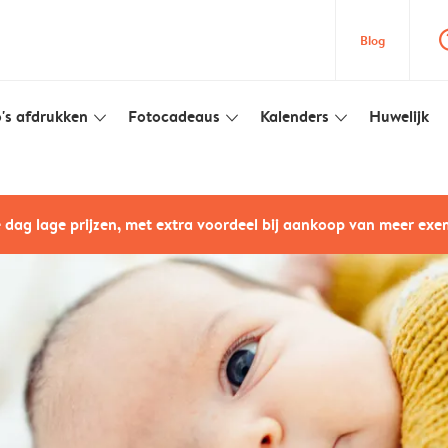
question
Blog
's afdrukken
Fotocadeaus
Kalenders
Huwelijk
slim_arrow_down
slim_arrow_down
slim_arrow_down
e dag lage prijzen, met extra voordeel bij aankoop van meer ex