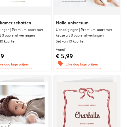
rkamer schatten
Hallo universum
gingen | Premium kaart met
Uitnodigingen | Premium kaart met
it 3 papierafwerkingen
keuze uit 3 papierafwerkingen
 10 kaarten
Set van 10 kaarten
Vanaf
99
€ 5,99
offers
ke dag lage prijzen
Elke dag lage prijzen