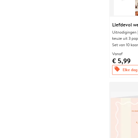
Liefdevol w
Uitnodigingen
keuze uit 3 pa
Set van 10 kaa
Vanaf
€ 5,99
offers
Elke dag 