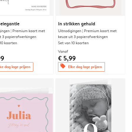
 elegantie
In strikken gehuld
gingen | Premium kaart met
Uitnodigingen | Premium kaart met
it 3 papierafwerkingen
keuze uit 3 papierafwerkingen
 10 kaarten
Set van 10 kaarten
Vanaf
99
€ 5,99
offers
ke dag lage prijzen
Elke dag lage prijzen