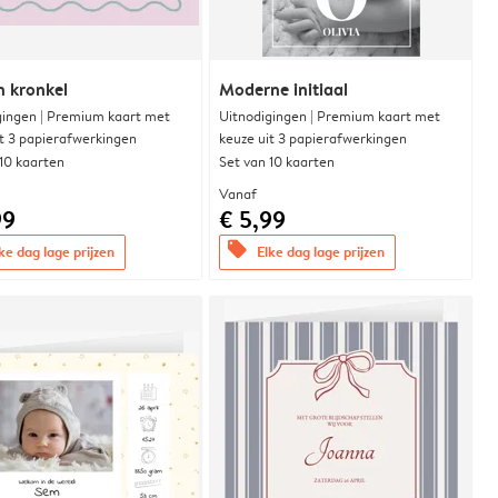
n kronkel
Moderne initiaal
gingen | Premium kaart met
Uitnodigingen | Premium kaart met
it 3 papierafwerkingen
keuze uit 3 papierafwerkingen
 10 kaarten
Set van 10 kaarten
Vanaf
99
€ 5,99
offers
ke dag lage prijzen
Elke dag lage prijzen