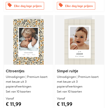
offers
offers
Elke dag lage prijzen
Elke dag lage prijzen
Citroentjes
Simpel ruitje
Uitnodigingen | Premium kaart
Uitnodigingen | Premium kaart
met keuze uit 3
met keuze uit 3
papierafwerkingen
papierafwerkingen
Set van 10 kaarten
Set van 10 kaarten
Vanaf
Vanaf
€ 11,99
€ 11,99