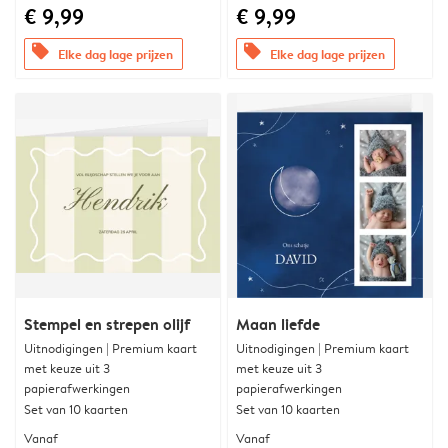
€ 9,99
€ 9,99
offers
offers
Elke dag lage prijzen
Elke dag lage prijzen
Stempel en strepen olijf
Maan liefde
Uitnodigingen | Premium kaart
Uitnodigingen | Premium kaart
met keuze uit 3
met keuze uit 3
papierafwerkingen
papierafwerkingen
Set van 10 kaarten
Set van 10 kaarten
Vanaf
Vanaf