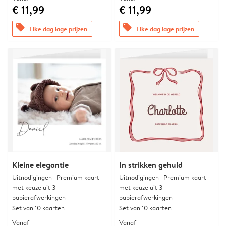
€ 11,99
€ 11,99
offers
offers
Elke dag lage prijzen
Elke dag lage prijzen
Kleine elegantie
In strikken gehuld
Uitnodigingen | Premium kaart
Uitnodigingen | Premium kaart
met keuze uit 3
met keuze uit 3
papierafwerkingen
papierafwerkingen
Set van 10 kaarten
Set van 10 kaarten
Vanaf
Vanaf