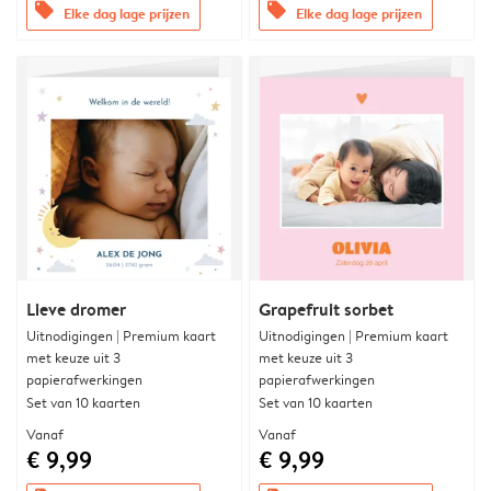
offers
offers
Elke dag lage prijzen
Elke dag lage prijzen
Lieve dromer
Grapefruit sorbet
Uitnodigingen | Premium kaart
Uitnodigingen | Premium kaart
met keuze uit 3
met keuze uit 3
papierafwerkingen
papierafwerkingen
Set van 10 kaarten
Set van 10 kaarten
Vanaf
Vanaf
€ 9,99
€ 9,99