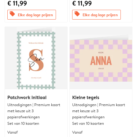
€ 11,99
€ 11,99
offers
offers
Elke dag lage prijzen
Elke dag lage prijzen
Patchwork initiaal
Kleine tegels
Uitnodigingen | Premium kaart
Uitnodigingen | Premium kaart
met keuze uit 3
met keuze uit 3
papierafwerkingen
papierafwerkingen
Set van 10 kaarten
Set van 10 kaarten
Vanaf
Vanaf