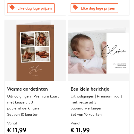
offers
offers
Elke dag lage prijzen
Elke dag lage prijzen
Warme aardetinten
Een klein berichtje
Uitnodigingen | Premium kaart
Uitnodigingen | Premium kaart
met keuze uit 3
met keuze uit 3
papierafwerkingen
papierafwerkingen
Set van 10 kaarten
Set van 10 kaarten
Vanaf
Vanaf
€ 11,99
€ 11,99