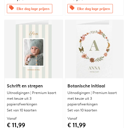
offers
offers
Elke dag lage prijzen
Elke dag lage prijzen
Schrift en strepen
Botanische initiaal
Uitnodigingen | Premium kaart
Uitnodigingen | Premium kaart
met keuze uit 3
met keuze uit 3
papierafwerkingen
papierafwerkingen
Set van 10 kaarten
Set van 10 kaarten
Vanaf
Vanaf
€ 11,99
€ 11,99