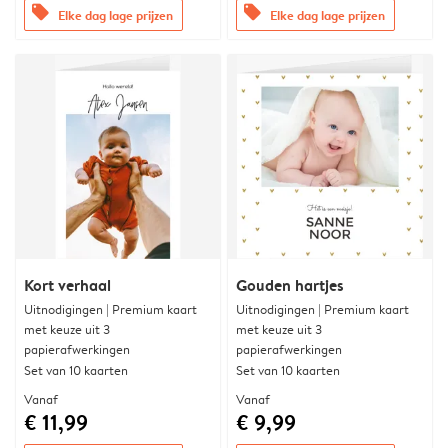
offers
offers
Elke dag lage prijzen
Elke dag lage prijzen
Kort verhaal
Gouden hartjes
Uitnodigingen | Premium kaart
Uitnodigingen | Premium kaart
met keuze uit 3
met keuze uit 3
papierafwerkingen
papierafwerkingen
Set van 10 kaarten
Set van 10 kaarten
Vanaf
Vanaf
€ 11,99
€ 9,99