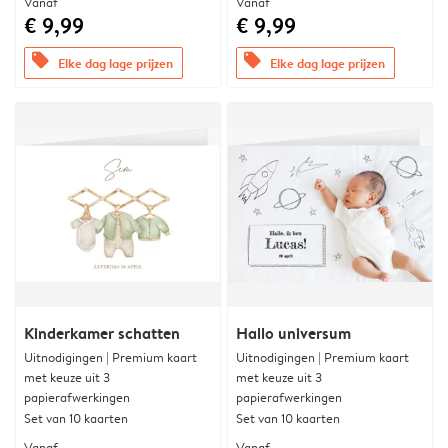
Vanaf
Vanaf
€ 9,99
€ 9,99
offers
offers
Elke dag lage prijzen
Elke dag lage prijzen
Kinderkamer schatten
Hallo universum
Uitnodigingen | Premium kaart
Uitnodigingen | Premium kaart
met keuze uit 3
met keuze uit 3
papierafwerkingen
papierafwerkingen
Set van 10 kaarten
Set van 10 kaarten
Vanaf
Vanaf