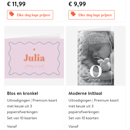
€ 11,99
€ 9,99
offers
offers
Elke dag lage prijzen
Elke dag lage prijzen
Blos en kronkel
Moderne initiaal
Uitnodigingen | Premium kaart
Uitnodigingen | Premium kaart
met keuze uit 3
met keuze uit 3
papierafwerkingen
papierafwerkingen
Set van 10 kaarten
Set van 10 kaarten
Vanaf
Vanaf