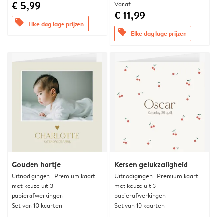
€ 5,99
Vanaf
€ 11,99
offers
Elke dag lage prijzen
offers
Elke dag lage prijzen
Gouden hartje
Kersen gelukzaligheid
Uitnodigingen | Premium kaart
Uitnodigingen | Premium kaart
met keuze uit 3
met keuze uit 3
papierafwerkingen
papierafwerkingen
Set van 10 kaarten
Set van 10 kaarten