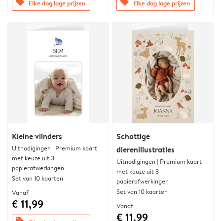
offers
offers
Elke dag lage prijzen
Elke dag lage prijzen
Kleine vlinders
Schattige
Uitnodigingen | Premium kaart
dierenillustraties
met keuze uit 3
Uitnodigingen | Premium kaart
papierafwerkingen
met keuze uit 3
Set van 10 kaarten
papierafwerkingen
Set van 10 kaarten
Vanaf
€ 11,99
Vanaf
€ 11,99