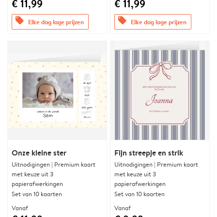
€ 11,99
€ 11,99
offers
offers
Elke dag lage prijzen
Elke dag lage prijzen
Onze kleine ster
Fijn streepje en strik
Uitnodigingen | Premium kaart
Uitnodigingen | Premium kaart
met keuze uit 3
met keuze uit 3
papierafwerkingen
papierafwerkingen
Set van 10 kaarten
Set van 10 kaarten
Vanaf
Vanaf