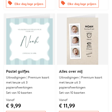
offers
offers
Elke dag lage prijzen
Elke dag lage prijzen
Pastel golfjes
Alles over mij
Uitnodigingen | Premium kaart
Uitnodigingen | Premium kaart
met keuze uit 3
met keuze uit 3
papierafwerkingen
papierafwerkingen
Set van 10 kaarten
Set van 10 kaarten
Vanaf
Vanaf
€ 9,99
€ 11,99