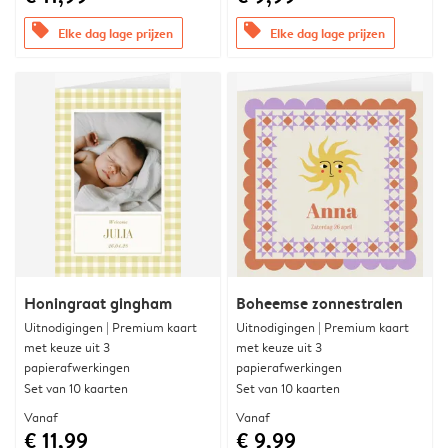
offers
offers
Elke dag lage prijzen
Elke dag lage prijzen
Honingraat gingham
Boheemse zonnestralen
Uitnodigingen | Premium kaart
Uitnodigingen | Premium kaart
met keuze uit 3
met keuze uit 3
papierafwerkingen
papierafwerkingen
Set van 10 kaarten
Set van 10 kaarten
Vanaf
Vanaf
€ 11,99
€ 9,99