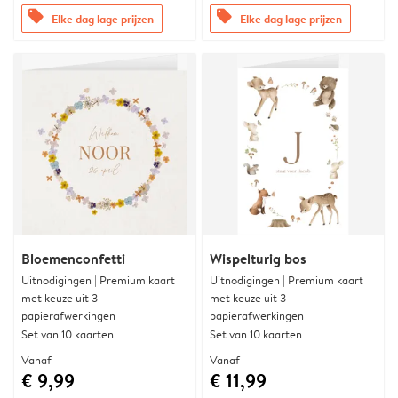
offers
offers
Elke dag lage prijzen
Elke dag lage prijzen
Bloemenconfetti
Wispelturig bos
Uitnodigingen | Premium kaart
Uitnodigingen | Premium kaart
met keuze uit 3
met keuze uit 3
papierafwerkingen
papierafwerkingen
Set van 10 kaarten
Set van 10 kaarten
Vanaf
Vanaf
€ 9,99
€ 11,99