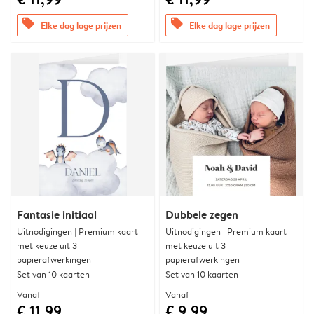
offers
offers
Elke dag lage prijzen
Elke dag lage prijzen
Fantasie initiaal
Dubbele zegen
Uitnodigingen | Premium kaart
Uitnodigingen | Premium kaart
met keuze uit 3
met keuze uit 3
papierafwerkingen
papierafwerkingen
Set van 10 kaarten
Set van 10 kaarten
Vanaf
Vanaf
€ 11,99
€ 9,99