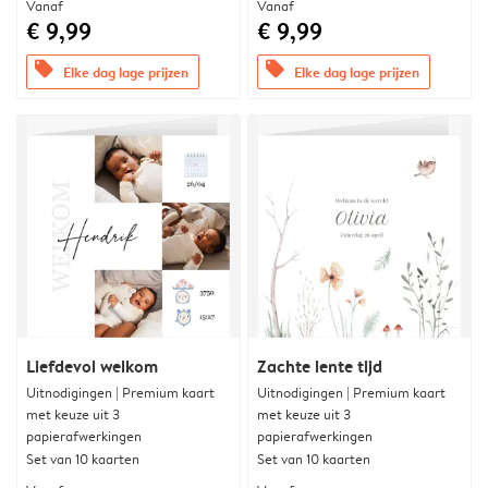
Vanaf
Vanaf
€ 9,99
€ 9,99
offers
offers
Elke dag lage prijzen
Elke dag lage prijzen
Liefdevol welkom
Zachte lente tijd
Uitnodigingen | Premium kaart
Uitnodigingen | Premium kaart
met keuze uit 3
met keuze uit 3
papierafwerkingen
papierafwerkingen
Set van 10 kaarten
Set van 10 kaarten