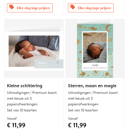
offers
offers
Elke dag lage prijzen
Elke dag lage prijzen
Kleine schittering
Sterren, maan en magie
Uitnodigingen | Premium kaart
Uitnodigingen | Premium kaart
met keuze uit 3
met keuze uit 3
papierafwerkingen
papierafwerkingen
Set van 10 kaarten
Set van 10 kaarten
Vanaf
Vanaf
€ 11,99
€ 11,99