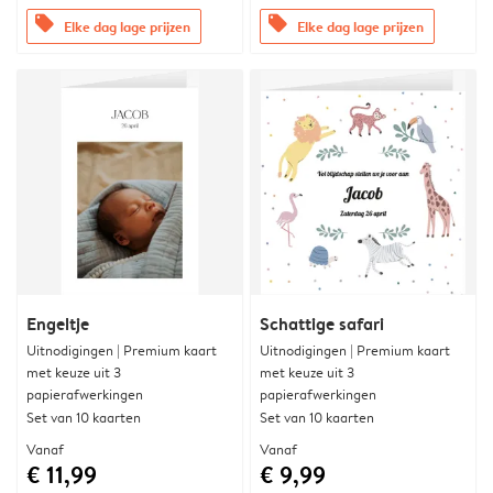
offers
offers
Elke dag lage prijzen
Elke dag lage prijzen
Engeltje
Schattige safari
Uitnodigingen | Premium kaart
Uitnodigingen | Premium kaart
met keuze uit 3
met keuze uit 3
papierafwerkingen
papierafwerkingen
Set van 10 kaarten
Set van 10 kaarten
Vanaf
Vanaf
€ 11,99
€ 9,99