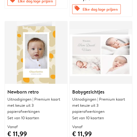
offers
Elke dag lage prijzen
offers
Elke dag lage prijzen
Newborn retro
Babygezichtjes
Uitnodigingen | Premium kaart
Uitnodigingen | Premium kaart
met keuze uit 3
met keuze uit 3
papierafwerkingen
papierafwerkingen
Set van 10 kaarten
Set van 10 kaarten
Vanaf
Vanaf
€ 11,99
€ 11,99