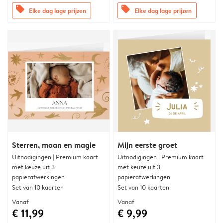
offers
offers
Elke dag lage prijzen
Elke dag lage prijzen
Sterren, maan en magie
Mijn eerste groet
Uitnodigingen | Premium kaart
Uitnodigingen | Premium kaart
met keuze uit 3
met keuze uit 3
papierafwerkingen
papierafwerkingen
Set van 10 kaarten
Set van 10 kaarten
Vanaf
Vanaf
€ 11,99
€ 9,99