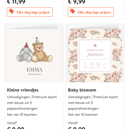
€ 11,99
€ 9,99
offers
offers
Elke dag lage prijzen
Elke dag lage prijzen
Kleine vriendjes
Baby bloesem
Uitnodigingen | Premium kaart
Uitnodigingen | Premium kaart
met keuze uit 3
met keuze uit 3
papierafwerkingen
papierafwerkingen
Set van 10 kaarten
Set van 10 kaarten
Vanaf
Vanaf