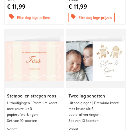
€ 11,99
€ 11,99
offers
offers
Elke dag lage prijzen
Elke dag lage prijzen
Stempel en strepen roos
Tweeling schatten
Uitnodigingen | Premium kaart
Uitnodigingen | Premium kaart
met keuze uit 3
met keuze uit 3
papierafwerkingen
papierafwerkingen
Set van 10 kaarten
Set van 10 kaarten
Vanaf
Vanaf