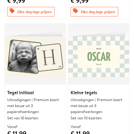
€ 9,99
€ 9,99
offers
offers
Elke dag lage prijzen
Elke dag lage prijzen
Tegel initiaal
Kleine tegels
Uitnodigingen | Premium kaart
Uitnodigingen | Premium kaart
met keuze uit 3
met keuze uit 3
papierafwerkingen
papierafwerkingen
Set van 10 kaarten
Set van 10 kaarten
Vanaf
Vanaf
€ 11,99
€ 11,99