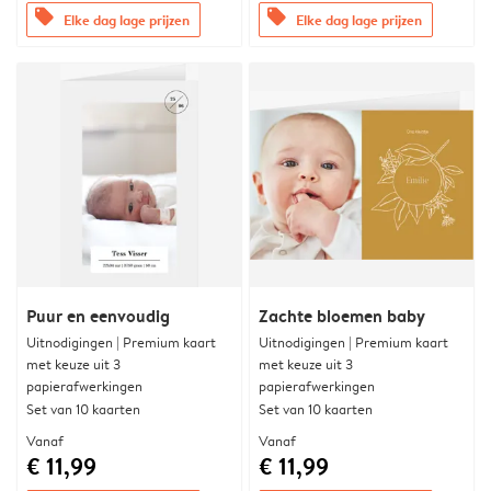
offers
offers
Elke dag lage prijzen
Elke dag lage prijzen
Puur en eenvoudig
Zachte bloemen baby
Uitnodigingen | Premium kaart
Uitnodigingen | Premium kaart
met keuze uit 3
met keuze uit 3
papierafwerkingen
papierafwerkingen
Set van 10 kaarten
Set van 10 kaarten
Vanaf
Vanaf
€ 11,99
€ 11,99