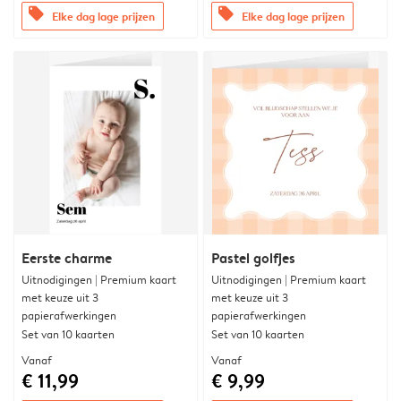
offers
offers
Elke dag lage prijzen
Elke dag lage prijzen
Eerste charme
Pastel golfjes
Uitnodigingen | Premium kaart
Uitnodigingen | Premium kaart
met keuze uit 3
met keuze uit 3
papierafwerkingen
papierafwerkingen
Set van 10 kaarten
Set van 10 kaarten
Vanaf
Vanaf
€ 11,99
€ 9,99