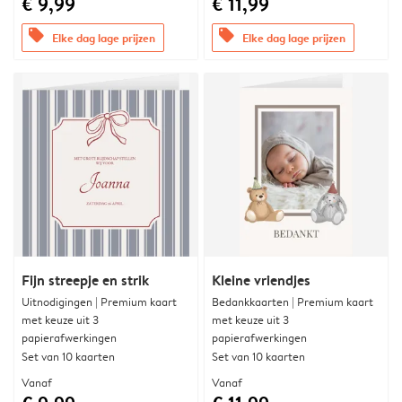
€ 9,99
€ 11,99
offers
offers
Elke dag lage prijzen
Elke dag lage prijzen
Fijn streepje en strik
Kleine vriendjes
Uitnodigingen | Premium kaart
Bedankkaarten | Premium kaart
met keuze uit 3
met keuze uit 3
papierafwerkingen
papierafwerkingen
Set van 10 kaarten
Set van 10 kaarten
Vanaf
Vanaf