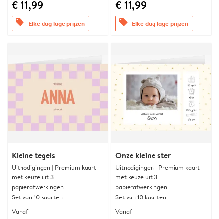
€ 11,99
€ 11,99
offers
offers
Elke dag lage prijzen
Elke dag lage prijzen
Kleine tegels
Onze kleine ster
Uitnodigingen | Premium kaart
Uitnodigingen | Premium kaart
met keuze uit 3
met keuze uit 3
papierafwerkingen
papierafwerkingen
Set van 10 kaarten
Set van 10 kaarten
Vanaf
Vanaf