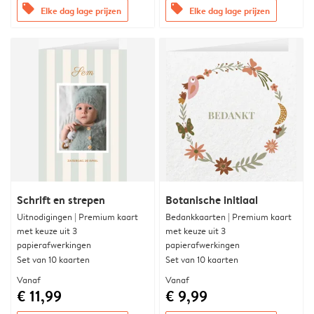
offers
offers
Elke dag lage prijzen
Elke dag lage prijzen
Schrift en strepen
Botanische initiaal
Uitnodigingen | Premium kaart
Bedankkaarten | Premium kaart
met keuze uit 3
met keuze uit 3
papierafwerkingen
papierafwerkingen
Set van 10 kaarten
Set van 10 kaarten
Vanaf
Vanaf
€ 11,99
€ 9,99