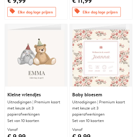
€ 9,99
€ 11,99
offers
offers
Elke dag lage prijzen
Elke dag lage prijzen
Kleine vriendjes
Baby bloesem
Uitnodigingen | Premium kaart
Uitnodigingen | Premium kaart
met keuze uit 3
met keuze uit 3
papierafwerkingen
papierafwerkingen
Set van 10 kaarten
Set van 10 kaarten
Vanaf
Vanaf
€ 9,99
€ 9,99