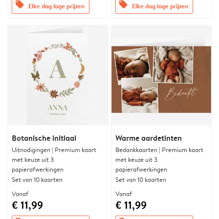
offers
offers
Elke dag lage prijzen
Elke dag lage prijzen
Botanische initiaal
Warme aardetinten
Uitnodigingen | Premium kaart
Bedankkaarten | Premium kaart
met keuze uit 3
met keuze uit 3
papierafwerkingen
papierafwerkingen
Set van 10 kaarten
Set van 10 kaarten
Vanaf
Vanaf
€ 11,99
€ 11,99