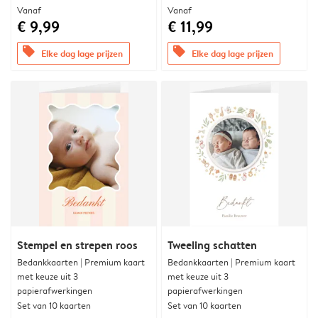
Vanaf
Vanaf
€ 9,99
€ 11,99
offers
offers
Elke dag lage prijzen
Elke dag lage prijzen
Stempel en strepen roos
Tweeling schatten
Bedankkaarten | Premium kaart
Bedankkaarten | Premium kaart
met keuze uit 3
met keuze uit 3
papierafwerkingen
papierafwerkingen
Set van 10 kaarten
Set van 10 kaarten