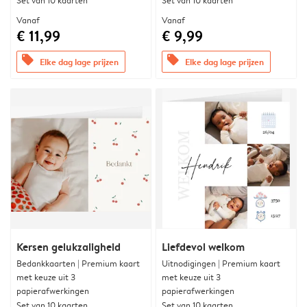
Set van 10 kaarten
Set van 10 kaarten
Vanaf
Vanaf
€ 11,99
€ 9,99
offers
offers
Elke dag lage prijzen
Elke dag lage prijzen
Kersen gelukzaligheid
Liefdevol welkom
Bedankkaarten | Premium kaart
Uitnodigingen | Premium kaart
met keuze uit 3
met keuze uit 3
papierafwerkingen
papierafwerkingen
Set van 10 kaarten
Set van 10 kaarten