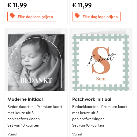
€ 11,99
€ 11,99
offers
offers
Elke dag lage prijzen
Elke dag lage prijzen
Moderne initiaal
Patchwork initiaal
Bedankkaarten | Premium kaart
Bedankkaarten | Premium kaart
met keuze uit 3
met keuze uit 3
papierafwerkingen
papierafwerkingen
Set van 10 kaarten
Set van 10 kaarten
Vanaf
Vanaf