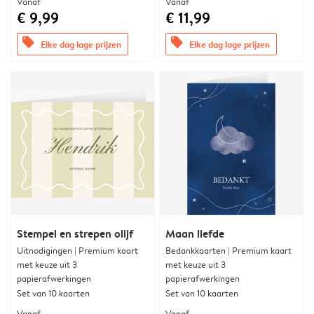
Vanaf
Vanaf
€ 9,99
€ 11,99
offers
offers
Elke dag lage prijzen
Elke dag lage prijzen
Stempel en strepen olijf
Maan liefde
Uitnodigingen | Premium kaart
Bedankkaarten | Premium kaart
met keuze uit 3
met keuze uit 3
papierafwerkingen
papierafwerkingen
Set van 10 kaarten
Set van 10 kaarten
Vanaf
Vanaf