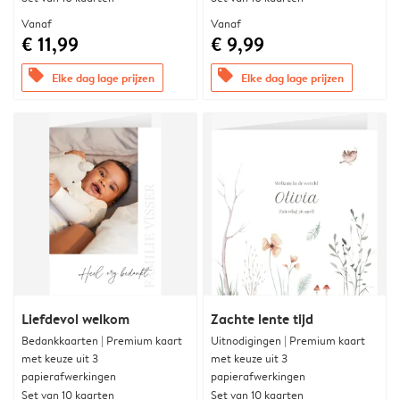
Vanaf
Vanaf
€ 11,99
€ 9,99
offers
offers
Elke dag lage prijzen
Elke dag lage prijzen
Liefdevol welkom
Zachte lente tijd
Bedankkaarten | Premium kaart
Uitnodigingen | Premium kaart
met keuze uit 3
met keuze uit 3
papierafwerkingen
papierafwerkingen
Set van 10 kaarten
Set van 10 kaarten