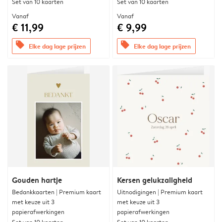
Set van 10 kaarten
Set van 10 kaarten
Vanaf
Vanaf
€ 11,99
€ 9,99
offers
offers
Elke dag lage prijzen
Elke dag lage prijzen
Gouden hartje
Kersen gelukzaligheid
Bedankkaarten | Premium kaart
Uitnodigingen | Premium kaart
met keuze uit 3
met keuze uit 3
papierafwerkingen
papierafwerkingen