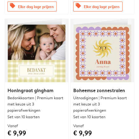
offers
offers
Elke dag lage prijzen
Elke dag lage prijzen
Honingraat gingham
Boheemse zonnestralen
Bedankkaarten | Premium kaart
Uitnodigingen | Premium kaart
met keuze uit 3
met keuze uit 3
papierafwerkingen
papierafwerkingen
Set van 10 kaarten
Set van 10 kaarten
Vanaf
Vanaf
€ 9,99
€ 9,99