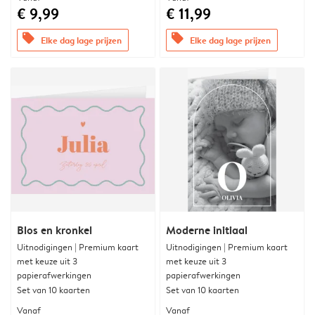
€ 9,99
€ 11,99
offers
offers
Elke dag lage prijzen
Elke dag lage prijzen
Blos en kronkel
Moderne initiaal
Uitnodigingen | Premium kaart
Uitnodigingen | Premium kaart
met keuze uit 3
met keuze uit 3
papierafwerkingen
papierafwerkingen
Set van 10 kaarten
Set van 10 kaarten
Vanaf
Vanaf