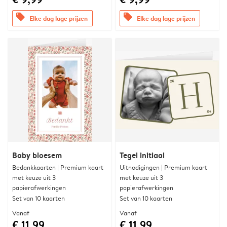
offers
offers
Elke dag lage prijzen
Elke dag lage prijzen
Baby bloesem
Tegel initiaal
Bedankkaarten | Premium kaart
Uitnodigingen | Premium kaart
met keuze uit 3
met keuze uit 3
papierafwerkingen
papierafwerkingen
Set van 10 kaarten
Set van 10 kaarten
Vanaf
Vanaf
€ 11,99
€ 11,99