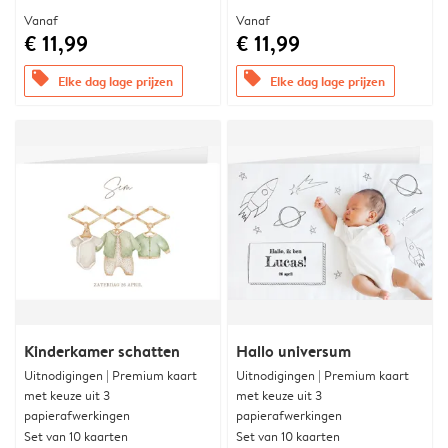
Vanaf
Vanaf
€ 11,99
€ 11,99
offers
offers
Elke dag lage prijzen
Elke dag lage prijzen
Kinderkamer schatten
Hallo universum
Uitnodigingen | Premium kaart
Uitnodigingen | Premium kaart
met keuze uit 3
met keuze uit 3
papierafwerkingen
papierafwerkingen
Set van 10 kaarten
Set van 10 kaarten