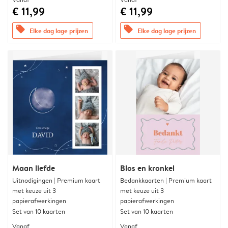
€ 11,99
€ 11,99
offers
offers
Elke dag lage prijzen
Elke dag lage prijzen
Maan liefde
Blos en kronkel
Uitnodigingen | Premium kaart
Bedankkaarten | Premium kaart
met keuze uit 3
met keuze uit 3
papierafwerkingen
papierafwerkingen
Set van 10 kaarten
Set van 10 kaarten
Vanaf
Vanaf