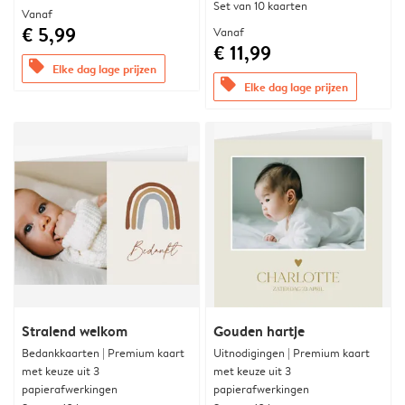
Set van 10 kaarten
Vanaf
€ 5,99
Vanaf
€ 11,99
offers
Elke dag lage prijzen
offers
Elke dag lage prijzen
Stralend welkom
Gouden hartje
Bedankkaarten | Premium kaart
Uitnodigingen | Premium kaart
met keuze uit 3
met keuze uit 3
papierafwerkingen
papierafwerkingen