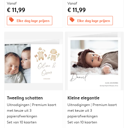
Vanaf
Vanaf
€ 11,99
€ 11,99
offers
offers
Elke dag lage prijzen
Elke dag lage prijzen
Tweeling schatten
Kleine elegantie
Uitnodigingen | Premium kaart
Uitnodigingen | Premium kaart
met keuze uit 3
met keuze uit 3
papierafwerkingen
papierafwerkingen
Set van 10 kaarten
Set van 10 kaarten