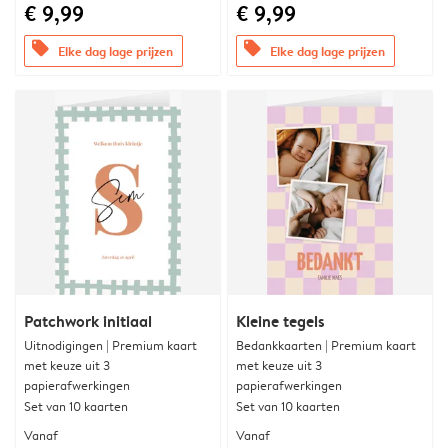
€ 9,99
€ 9,99
offers
offers
Elke dag lage prijzen
Elke dag lage prijzen
Patchwork initiaal
Kleine tegels
Uitnodigingen | Premium kaart
Bedankkaarten | Premium kaart
met keuze uit 3
met keuze uit 3
papierafwerkingen
papierafwerkingen
Set van 10 kaarten
Set van 10 kaarten
Vanaf
Vanaf