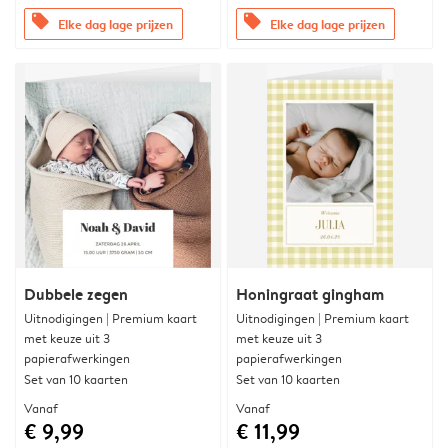
offers
offers
Elke dag lage prijzen
Elke dag lage prijzen
Dubbele zegen
Honingraat gingham
Uitnodigingen | Premium kaart
Uitnodigingen | Premium kaart
met keuze uit 3
met keuze uit 3
papierafwerkingen
papierafwerkingen
Set van 10 kaarten
Set van 10 kaarten
Vanaf
Vanaf
€ 9,99
€ 11,99