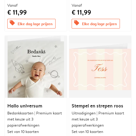
Vanaf
Vanaf
€ 11,99
€ 11,99
offers
offers
Elke dag lage prijzen
Elke dag lage prijzen
Hallo universum
Stempel en strepen roos
Bedankkaarten | Premium kaart
Uitnodigingen | Premium kaart
met keuze uit 3
met keuze uit 3
papierafwerkingen
papierafwerkingen
Set van 10 kaarten
Set van 10 kaarten