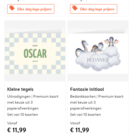
offers
offers
Elke dag lage prijzen
Elke dag lage prijzen
Kleine tegels
Fantasie initiaal
Uitnodigingen | Premium kaart
Bedankkaarten | Premium kaart
met keuze uit 3
met keuze uit 3
papierafwerkingen
papierafwerkingen
Set van 10 kaarten
Set van 10 kaarten
Vanaf
Vanaf
€ 11,99
€ 11,99