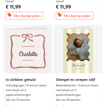
Vanaf
Vanaf
€ 11,99
€ 11,99
offers
offers
Elke dag lage prijzen
Elke dag lage prijzen
In strikken gehuld
Stempel en strepen olijf
Uitnodigingen | Premium kaart
Bedankkaarten | Premium kaart
met keuze uit 3
met keuze uit 3
papierafwerkingen
papierafwerkingen
Set van 10 kaarten
Set van 10 kaarten