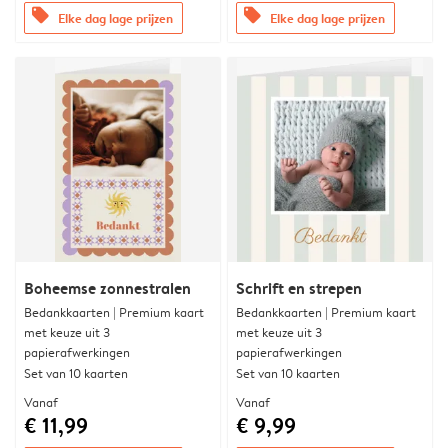
offers
offers
Elke dag lage prijzen
Elke dag lage prijzen
Boheemse zonnestralen
Schrift en strepen
Bedankkaarten | Premium kaart
Bedankkaarten | Premium kaart
met keuze uit 3
met keuze uit 3
papierafwerkingen
papierafwerkingen
Set van 10 kaarten
Set van 10 kaarten
Vanaf
Vanaf
€ 11,99
€ 9,99