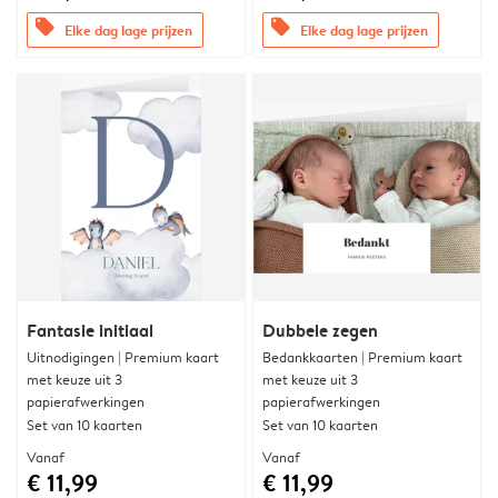
offers
offers
Elke dag lage prijzen
Elke dag lage prijzen
Fantasie initiaal
Dubbele zegen
Uitnodigingen | Premium kaart
Bedankkaarten | Premium kaart
met keuze uit 3
met keuze uit 3
papierafwerkingen
papierafwerkingen
Set van 10 kaarten
Set van 10 kaarten
Vanaf
Vanaf
€ 11,99
€ 11,99