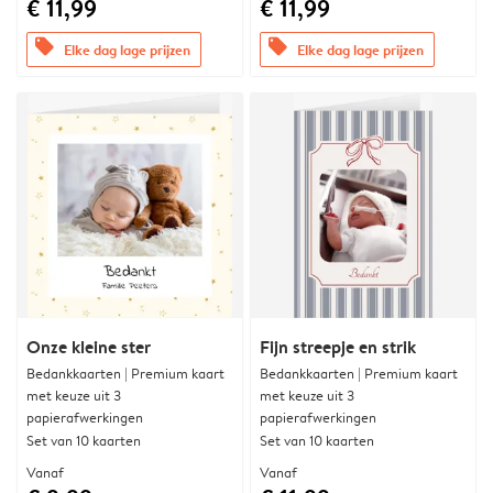
€ 11,99
€ 11,99
offers
offers
Elke dag lage prijzen
Elke dag lage prijzen
Onze kleine ster
Fijn streepje en strik
Bedankkaarten | Premium kaart
Bedankkaarten | Premium kaart
met keuze uit 3
met keuze uit 3
papierafwerkingen
papierafwerkingen
Set van 10 kaarten
Set van 10 kaarten
Vanaf
Vanaf