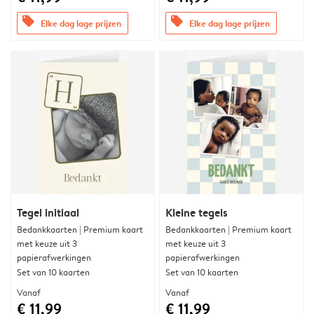
offers
offers
Elke dag lage prijzen
Elke dag lage prijzen
Tegel initiaal
Kleine tegels
Bedankkaarten | Premium kaart
Bedankkaarten | Premium kaart
met keuze uit 3
met keuze uit 3
papierafwerkingen
papierafwerkingen
Set van 10 kaarten
Set van 10 kaarten
Vanaf
Vanaf
€ 11,99
€ 11,99