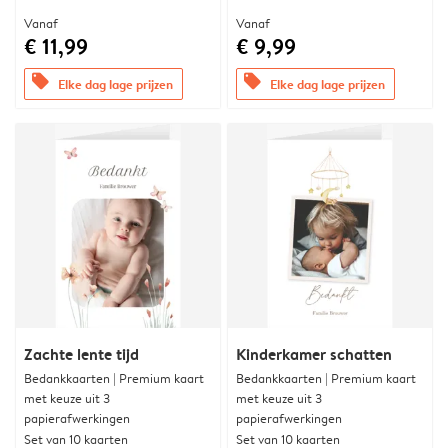
Vanaf
Vanaf
€ 11,99
€ 9,99
offers
offers
Elke dag lage prijzen
Elke dag lage prijzen
Zachte lente tijd
Kinderkamer schatten
Bedankkaarten | Premium kaart
Bedankkaarten | Premium kaart
met keuze uit 3
met keuze uit 3
papierafwerkingen
papierafwerkingen
Set van 10 kaarten
Set van 10 kaarten