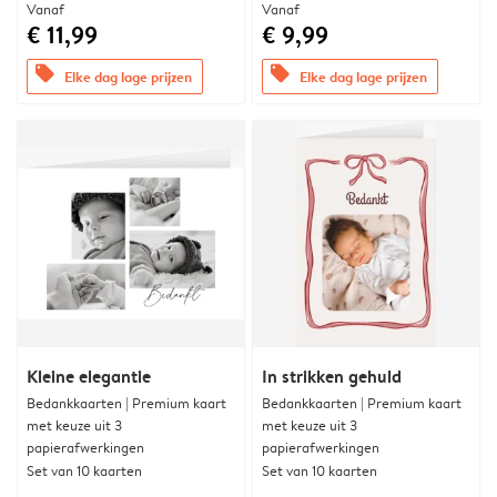
Vanaf
Vanaf
€ 11,99
€ 9,99
offers
offers
Elke dag lage prijzen
Elke dag lage prijzen
Kleine elegantie
In strikken gehuld
Bedankkaarten | Premium kaart
Bedankkaarten | Premium kaart
met keuze uit 3
met keuze uit 3
papierafwerkingen
papierafwerkingen
Set van 10 kaarten
Set van 10 kaarten