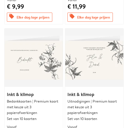
€ 9,99
€ 11,99
offers
offers
Elke dag lage prijzen
Elke dag lage prijzen
Inkt & klimop
Inkt & klimop
Bedankkaarten | Premium kaart
Uitnodigingen | Premium kaart
met keuze uit 3
met keuze uit 3
papierafwerkingen
papierafwerkingen
Set van 10 kaarten
Set van 10 kaarten
Vanaf
Vanaf