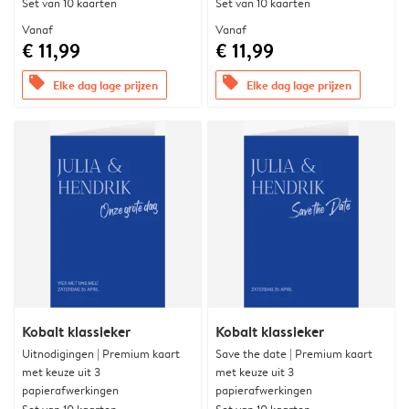
Set van 10 kaarten
Set van 10 kaarten
Vanaf
Vanaf
€ 11,99
€ 11,99
offers
offers
Elke dag lage prijzen
Elke dag lage prijzen
Kobalt klassieker
Kobalt klassieker
Uitnodigingen | Premium kaart
Save the date | Premium kaart
met keuze uit 3
met keuze uit 3
papierafwerkingen
papierafwerkingen