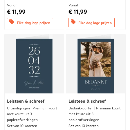
Vanaf
Vanaf
€ 11,99
€ 11,99
offers
offers
Elke dag lage prijzen
Elke dag lage prijzen
Leisteen & schreef
Leisteen & schreef
Uitnodigingen | Premium kaart
Bedankkaarten | Premium kaart
met keuze uit 3
met keuze uit 3
papierafwerkingen
papierafwerkingen
Set van 10 kaarten
Set van 10 kaarten