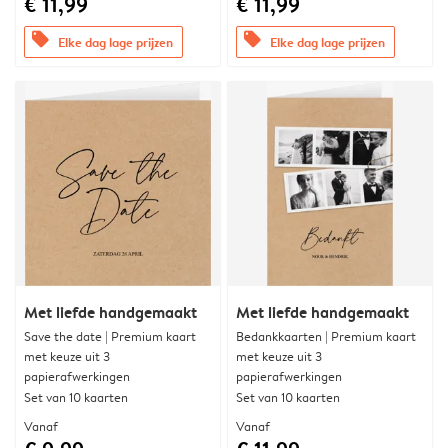
€ 11,99
€ 11,99
offers
offers
Elke dag lage prijzen
Elke dag lage prijzen
Met liefde handgemaakt
Met liefde handgemaakt
Save the date | Premium kaart
Bedankkaarten | Premium kaart
met keuze uit 3
met keuze uit 3
papierafwerkingen
papierafwerkingen
Set van 10 kaarten
Set van 10 kaarten
Vanaf
Vanaf