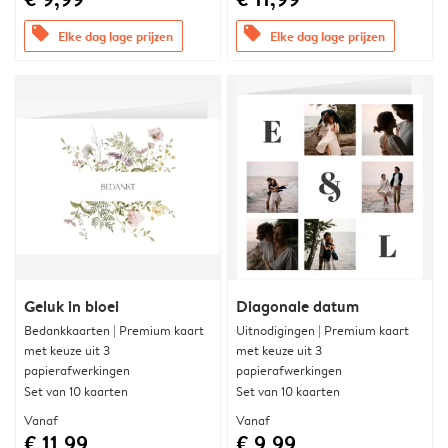
offers
offers
Elke dag lage prijzen
Elke dag lage prijzen
Geluk in bloei
Diagonale datum
Bedankkaarten | Premium kaart
Uitnodigingen | Premium kaart
met keuze uit 3
met keuze uit 3
papierafwerkingen
papierafwerkingen
Set van 10 kaarten
Set van 10 kaarten
Vanaf
Vanaf
€ 11,99
€ 9,99