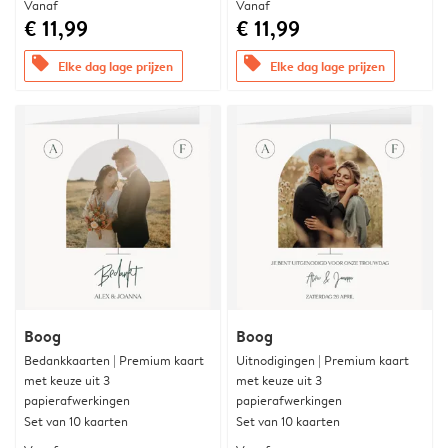
Vanaf
Vanaf
€ 11,99
€ 11,99
offers
offers
Elke dag lage prijzen
Elke dag lage prijzen
Boog
Boog
Bedankkaarten | Premium kaart
Uitnodigingen | Premium kaart
met keuze uit 3
met keuze uit 3
papierafwerkingen
papierafwerkingen
Set van 10 kaarten
Set van 10 kaarten