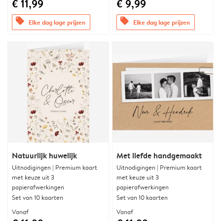
€ 11,99
€ 9,99
offers
offers
Elke dag lage prijzen
Elke dag lage prijzen
Natuurlijk huwelijk
Met liefde handgemaakt
Uitnodigingen | Premium kaart
Uitnodigingen | Premium kaart
met keuze uit 3
met keuze uit 3
papierafwerkingen
papierafwerkingen
Set van 10 kaarten
Set van 10 kaarten
Vanaf
Vanaf