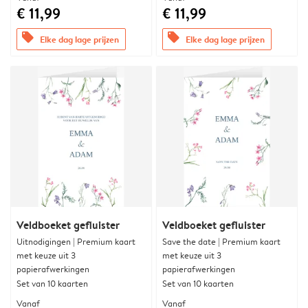
€ 11,99
€ 11,99
offers
offers
Elke dag lage prijzen
Elke dag lage prijzen
Veldboeket gefluister
Veldboeket gefluister
Uitnodigingen | Premium kaart
Save the date | Premium kaart
met keuze uit 3
met keuze uit 3
papierafwerkingen
papierafwerkingen
Set van 10 kaarten
Set van 10 kaarten
Vanaf
Vanaf