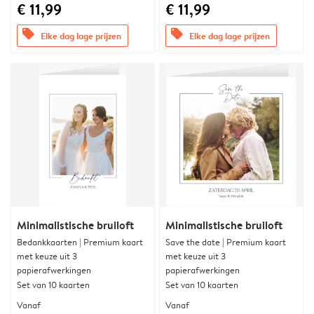
€ 11,99
€ 11,99
offers
offers
Elke dag lage prijzen
Elke dag lage prijzen
Minimalistische bruiloft
Minimalistische bruiloft
Bedankkaarten | Premium kaart
Save the date | Premium kaart
met keuze uit 3
met keuze uit 3
papierafwerkingen
papierafwerkingen
Set van 10 kaarten
Set van 10 kaarten
Vanaf
Vanaf