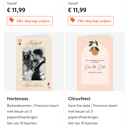
Vanaf
Vanaf
€ 11,99
€ 11,99
offers
offers
Elke dag lage prijzen
Elke dag lage prijzen
Hartenaas
Citrusfeest
Bedankkaarten | Premium kaart
Save the date | Premium kaart
met keuze uit 3
met keuze uit 3
papierafwerkingen
papierafwerkingen
Set van 10 kaarten
Set van 10 kaarten