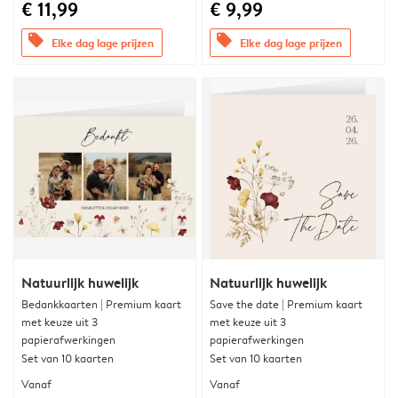
€ 11,99
€ 9,99
offers
offers
Elke dag lage prijzen
Elke dag lage prijzen
Natuurlijk huwelijk
Natuurlijk huwelijk
Bedankkaarten | Premium kaart
Save the date | Premium kaart
met keuze uit 3
met keuze uit 3
papierafwerkingen
papierafwerkingen
Set van 10 kaarten
Set van 10 kaarten
Vanaf
Vanaf