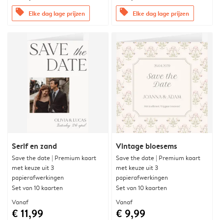
offers
offers
Elke dag lage prijzen
Elke dag lage prijzen
Serif en zand
Vintage bloesems
Save the date | Premium kaart
Save the date | Premium kaart
met keuze uit 3
met keuze uit 3
papierafwerkingen
papierafwerkingen
Set van 10 kaarten
Set van 10 kaarten
Vanaf
Vanaf
€ 11,99
€ 9,99