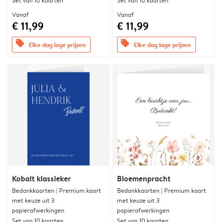
Set van 10 kaarten
Set van 10 kaarten
Vanaf
Vanaf
€ 11,99
€ 11,99
offers
offers
Elke dag lage prijzen
Elke dag lage prijzen
Kobalt klassieker
Bloemenpracht
Bedankkaarten | Premium kaart
Bedankkaarten | Premium kaart
met keuze uit 3
met keuze uit 3
papierafwerkingen
papierafwerkingen
Set van 10 kaarten
Set van 10 kaarten