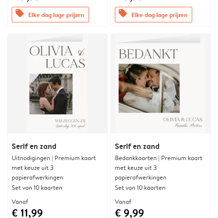
offers
offers
Elke dag lage prijzen
Elke dag lage prijzen
Serif en zand
Serif en zand
Uitnodigingen | Premium kaart
Bedankkaarten | Premium kaart
met keuze uit 3
met keuze uit 3
papierafwerkingen
papierafwerkingen
Set van 10 kaarten
Set van 10 kaarten
Vanaf
Vanaf
€ 11,99
€ 9,99