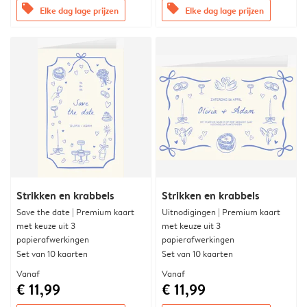
offers
offers
Elke dag lage prijzen
Elke dag lage prijzen
Strikken en krabbels
Strikken en krabbels
Save the date | Premium kaart
Uitnodigingen | Premium kaart
met keuze uit 3
met keuze uit 3
papierafwerkingen
papierafwerkingen
Set van 10 kaarten
Set van 10 kaarten
Vanaf
Vanaf
€ 11,99
€ 11,99