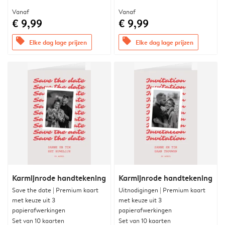
Vanaf
Vanaf
€ 9,99
€ 9,99
offers
offers
Elke dag lage prijzen
Elke dag lage prijzen
Karmijnrode handtekening
Karmijnrode handtekening
Save the date | Premium kaart
Uitnodigingen | Premium kaart
met keuze uit 3
met keuze uit 3
papierafwerkingen
papierafwerkingen
Set van 10 kaarten
Set van 10 kaarten