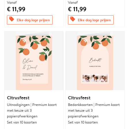
Vanaf
Vanaf
€ 11,99
€ 11,99
offers
offers
Elke dag lage prijzen
Elke dag lage prijzen
Citrusfeest
Citrusfeest
Uitnodigingen | Premium kaart
Bedankkaarten | Premium kaart
met keuze uit 3
met keuze uit 3
papierafwerkingen
papierafwerkingen
Set van 10 kaarten
Set van 10 kaarten