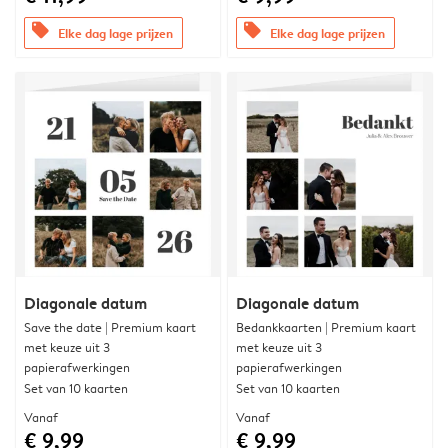
offers
offers
Elke dag lage prijzen
Elke dag lage prijzen
Diagonale datum
Diagonale datum
Save the date | Premium kaart
Bedankkaarten | Premium kaart
met keuze uit 3
met keuze uit 3
papierafwerkingen
papierafwerkingen
Set van 10 kaarten
Set van 10 kaarten
Vanaf
Vanaf
€ 9,99
€ 9,99