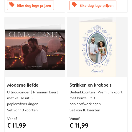
offers
offers
Elke dag lage prijzen
Elke dag lage prijzen
Moderne liefde
Strikken en krabbels
Uitnodigingen | Premium kaart
Bedankkaarten | Premium kaart
met keuze uit 3
met keuze uit 3
papierafwerkingen
papierafwerkingen
Set van 10 kaarten
Set van 10 kaarten
Vanaf
Vanaf
€ 11,99
€ 11,99