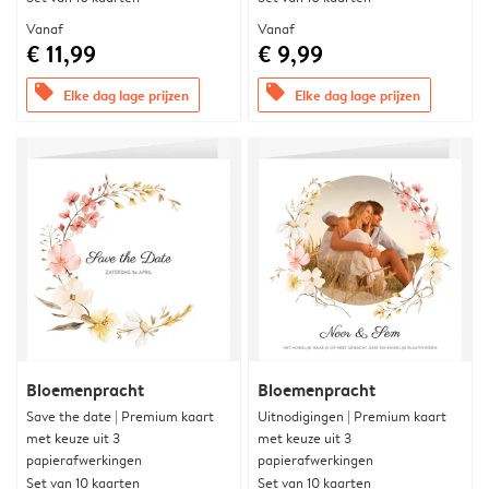
Vanaf
Vanaf
€ 11,99
€ 9,99
offers
offers
Elke dag lage prijzen
Elke dag lage prijzen
Bloemenpracht
Bloemenpracht
Save the date | Premium kaart
Uitnodigingen | Premium kaart
met keuze uit 3
met keuze uit 3
papierafwerkingen
papierafwerkingen
Set van 10 kaarten
Set van 10 kaarten