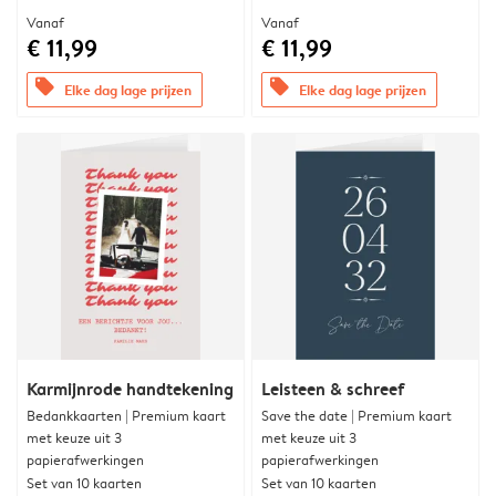
Vanaf
Vanaf
€ 11,99
€ 11,99
offers
offers
Elke dag lage prijzen
Elke dag lage prijzen
Karmijnrode handtekening
Leisteen & schreef
Bedankkaarten | Premium kaart
Save the date | Premium kaart
met keuze uit 3
met keuze uit 3
papierafwerkingen
papierafwerkingen
Set van 10 kaarten
Set van 10 kaarten