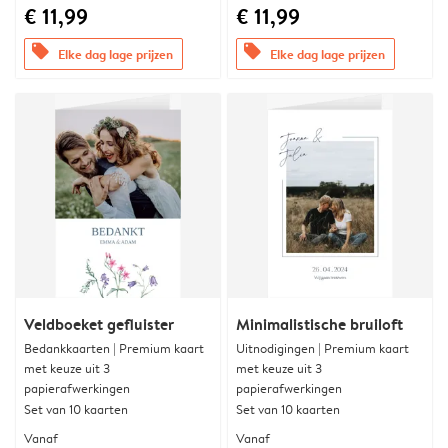
€ 11,99
€ 11,99
offers
offers
Elke dag lage prijzen
Elke dag lage prijzen
Veldboeket gefluister
Minimalistische bruiloft
Bedankkaarten | Premium kaart
Uitnodigingen | Premium kaart
met keuze uit 3
met keuze uit 3
papierafwerkingen
papierafwerkingen
Set van 10 kaarten
Set van 10 kaarten
Vanaf
Vanaf