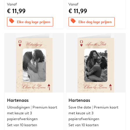
Vanaf
Vanaf
€ 11,99
€ 11,99
offers
offers
Elke dag lage prijzen
Elke dag lage prijzen
Hartenaas
Hartenaas
Uitnodigingen | Premium kaart
Save the date | Premium kaart
met keuze uit 3
met keuze uit 3
papierafwerkingen
papierafwerkingen
Set van 10 kaarten
Set van 10 kaarten