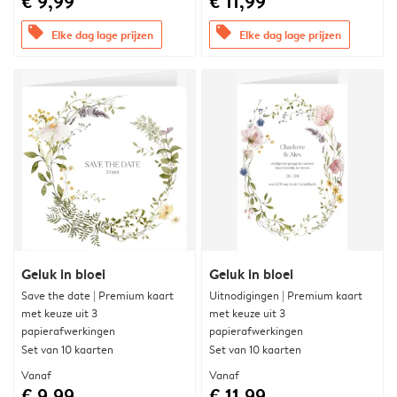
€ 9,99
€ 11,99
offers
offers
Elke dag lage prijzen
Elke dag lage prijzen
Geluk in bloei
Geluk in bloei
Save the date | Premium kaart
Uitnodigingen | Premium kaart
met keuze uit 3
met keuze uit 3
papierafwerkingen
papierafwerkingen
Set van 10 kaarten
Set van 10 kaarten
Vanaf
Vanaf
€ 9,99
€ 11,99