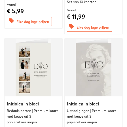
Set van 10 kaarten
Vanaf
€ 5,99
Vanaf
€ 11,99
offers
Elke dag lage prijzen
offers
Elke dag lage prijzen
Initialen in bloei
Initialen in bloei
Bedankkaarten | Premium kaart
Uitnodigingen | Premium kaart
met keuze uit 3
met keuze uit 3
papierafwerkingen
papierafwerkingen