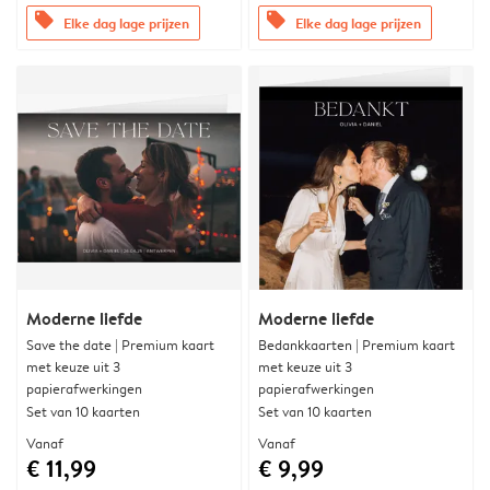
offers
offers
Elke dag lage prijzen
Elke dag lage prijzen
Moderne liefde
Moderne liefde
Save the date | Premium kaart
Bedankkaarten | Premium kaart
met keuze uit 3
met keuze uit 3
papierafwerkingen
papierafwerkingen
Set van 10 kaarten
Set van 10 kaarten
Vanaf
Vanaf
€ 11,99
€ 9,99