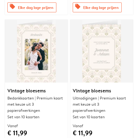
offers
offers
Elke dag lage prijzen
Elke dag lage prijzen
Vintage bloesems
Vintage bloesems
Bedankkaarten | Premium kaart
Uitnodigingen | Premium kaart
met keuze uit 3
met keuze uit 3
papierafwerkingen
papierafwerkingen
Set van 10 kaarten
Set van 10 kaarten
Vanaf
Vanaf
€ 11,99
€ 11,99