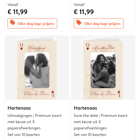
Vanaf
Vanaf
€ 11,99
€ 11,99
offers
offers
Elke dag lage prijzen
Elke dag lage prijzen
Hartenaas
Hartenaas
Uitnodigingen | Premium kaart
Save the date | Premium kaart
met keuze uit 3
met keuze uit 3
papierafwerkingen
papierafwerkingen
Set van 10 kaarten
Set van 10 kaarten