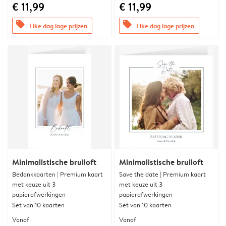
€ 11,99
€ 11,99
offers
offers
Elke dag lage prijzen
Elke dag lage prijzen
Minimalistische bruiloft
Minimalistische bruiloft
Bedankkaarten | Premium kaart
Save the date | Premium kaart
met keuze uit 3
met keuze uit 3
papierafwerkingen
papierafwerkingen
Set van 10 kaarten
Set van 10 kaarten
Vanaf
Vanaf