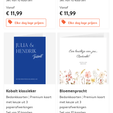
Set van 10 kaarten
Set van 10 kaarten
Vanaf
Vanaf
€ 11,99
€ 11,99
offers
offers
Elke dag lage prijzen
Elke dag lage prijzen
Kobalt klassieker
Bloemenpracht
Bedankkaarten | Premium kaart
Bedankkaarten | Premium kaart
met keuze uit 3
met keuze uit 3
papierafwerkingen
papierafwerkingen
Set van 10 kaarten
Set van 10 kaarten