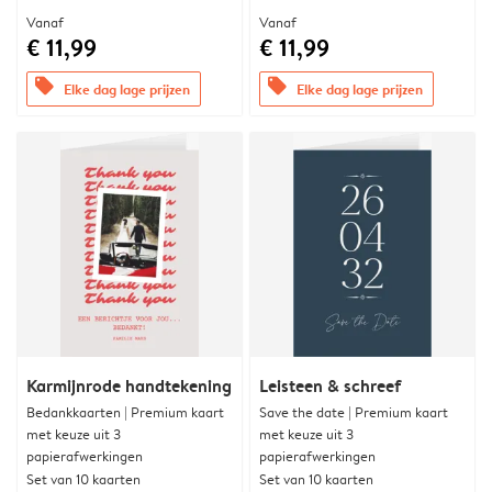
Vanaf
Vanaf
€ 11,99
€ 11,99
offers
offers
Elke dag lage prijzen
Elke dag lage prijzen
Karmijnrode handtekening
Leisteen & schreef
Bedankkaarten | Premium kaart
Save the date | Premium kaart
met keuze uit 3
met keuze uit 3
papierafwerkingen
papierafwerkingen
Set van 10 kaarten
Set van 10 kaarten