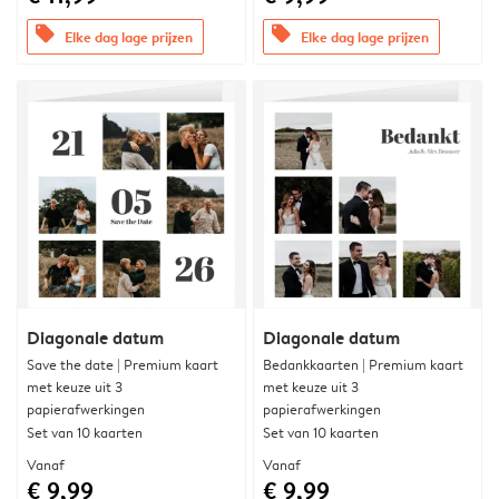
offers
offers
Elke dag lage prijzen
Elke dag lage prijzen
Diagonale datum
Diagonale datum
Save the date | Premium kaart
Bedankkaarten | Premium kaart
met keuze uit 3
met keuze uit 3
papierafwerkingen
papierafwerkingen
Set van 10 kaarten
Set van 10 kaarten
Vanaf
Vanaf
€ 9,99
€ 9,99