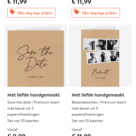
€ 11,99
€ 11,99
offers
offers
Elke dag lage prijzen
Elke dag lage prijzen
Met liefde handgemaakt
Met liefde handgemaakt
Save the date | Premium kaart
Bedankkaarten | Premium kaart
met keuze uit 3
met keuze uit 3
papierafwerkingen
papierafwerkingen
Set van 10 kaarten
Set van 10 kaarten
Vanaf
Vanaf