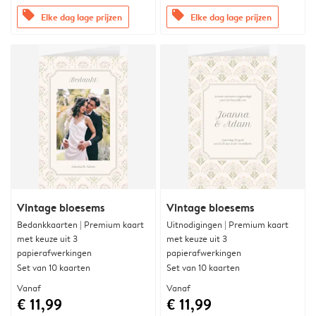
offers
offers
Elke dag lage prijzen
Elke dag lage prijzen
Vintage bloesems
Vintage bloesems
Bedankkaarten | Premium kaart
Uitnodigingen | Premium kaart
met keuze uit 3
met keuze uit 3
papierafwerkingen
papierafwerkingen
Set van 10 kaarten
Set van 10 kaarten
Vanaf
Vanaf
€ 11,99
€ 11,99