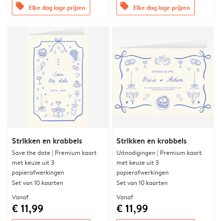
offers
offers
Elke dag lage prijzen
Elke dag lage prijzen
Strikken en krabbels
Strikken en krabbels
Save the date | Premium kaart
Uitnodigingen | Premium kaart
met keuze uit 3
met keuze uit 3
papierafwerkingen
papierafwerkingen
Set van 10 kaarten
Set van 10 kaarten
Vanaf
Vanaf
€ 11,99
€ 11,99