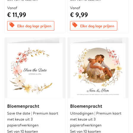
Vanaf
Vanaf
€ 11,99
€ 9,99
offers
offers
Elke dag lage prijzen
Elke dag lage prijzen
Bloemenpracht
Bloemenpracht
Save the date | Premium kaart
Uitnodigingen | Premium kaart
met keuze uit 3
met keuze uit 3
papierafwerkingen
papierafwerkingen
Set van 10 kaarten
Set van 10 kaarten