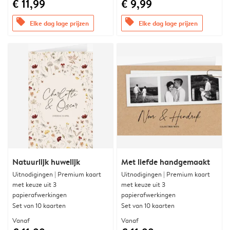
€ 11,99
€ 9,99
offers
offers
Elke dag lage prijzen
Elke dag lage prijzen
Natuurlijk huwelijk
Met liefde handgemaakt
Uitnodigingen | Premium kaart
Uitnodigingen | Premium kaart
met keuze uit 3
met keuze uit 3
papierafwerkingen
papierafwerkingen
Set van 10 kaarten
Set van 10 kaarten
Vanaf
Vanaf