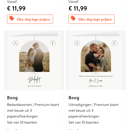
Vanaf
Vanaf
€ 11,99
€ 11,99
offers
offers
Elke dag lage prijzen
Elke dag lage prijzen
Boog
Boog
Bedankkaarten | Premium kaart
Uitnodigingen | Premium kaart
met keuze uit 3
met keuze uit 3
papierafwerkingen
papierafwerkingen
Set van 10 kaarten
Set van 10 kaarten