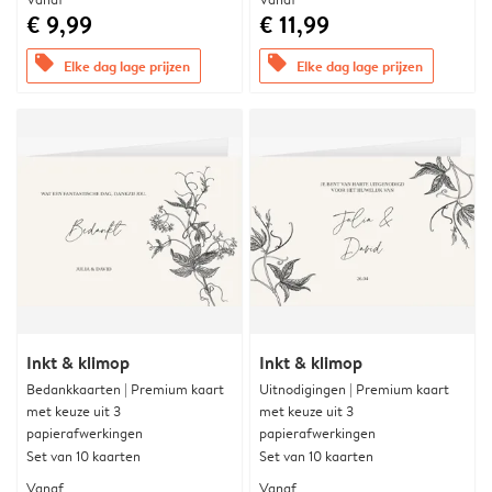
€ 9,99
€ 11,99
offers
offers
Elke dag lage prijzen
Elke dag lage prijzen
Inkt & klimop
Inkt & klimop
Bedankkaarten | Premium kaart
Uitnodigingen | Premium kaart
met keuze uit 3
met keuze uit 3
papierafwerkingen
papierafwerkingen
Set van 10 kaarten
Set van 10 kaarten
Vanaf
Vanaf