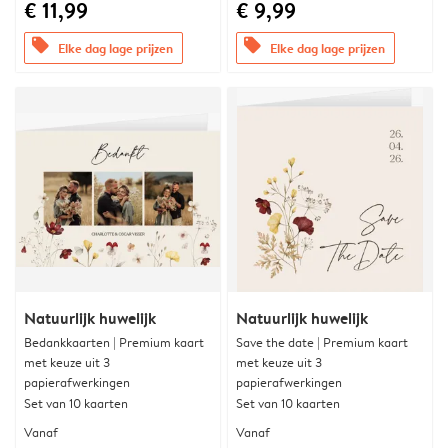
€ 11,99
€ 9,99
offers
offers
Elke dag lage prijzen
Elke dag lage prijzen
Natuurlijk huwelijk
Natuurlijk huwelijk
Bedankkaarten | Premium kaart
Save the date | Premium kaart
met keuze uit 3
met keuze uit 3
papierafwerkingen
papierafwerkingen
Set van 10 kaarten
Set van 10 kaarten
Vanaf
Vanaf