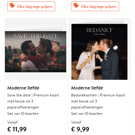
offers
offers
Elke dag lage prijzen
Elke dag lage prijzen
Moderne liefde
Moderne liefde
Save the date | Premium kaart
Bedankkaarten | Premium kaart
met keuze uit 3
met keuze uit 3
papierafwerkingen
papierafwerkingen
Set van 10 kaarten
Set van 10 kaarten
Vanaf
Vanaf
€ 11,99
€ 9,99