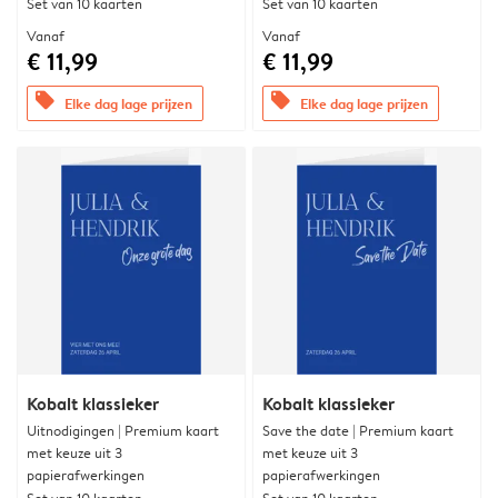
Set van 10 kaarten
Set van 10 kaarten
Vanaf
Vanaf
€ 11,99
€ 11,99
offers
offers
Elke dag lage prijzen
Elke dag lage prijzen
Kobalt klassieker
Kobalt klassieker
Uitnodigingen | Premium kaart
Save the date | Premium kaart
met keuze uit 3
met keuze uit 3
papierafwerkingen
papierafwerkingen