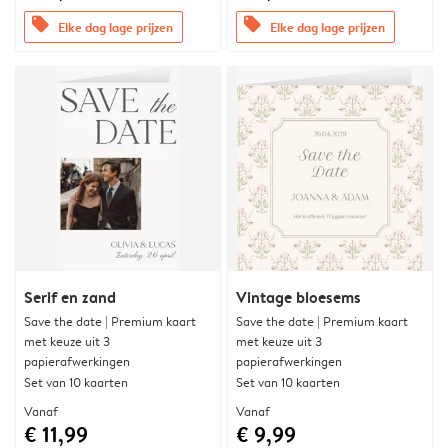
offers
offers
Elke dag lage prijzen
Elke dag lage prijzen
Serif en zand
Vintage bloesems
Save the date | Premium kaart
Save the date | Premium kaart
met keuze uit 3
met keuze uit 3
papierafwerkingen
papierafwerkingen
Set van 10 kaarten
Set van 10 kaarten
Vanaf
Vanaf
€ 11,99
€ 9,99