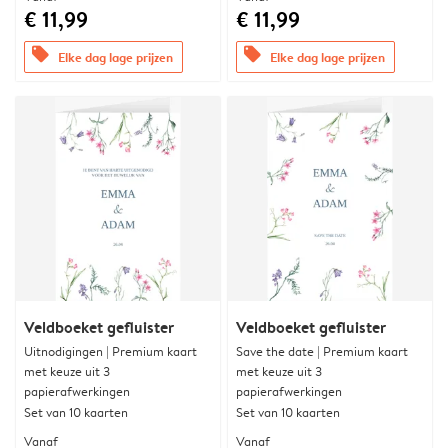
€ 11,99
€ 11,99
offers
offers
Elke dag lage prijzen
Elke dag lage prijzen
Veldboeket gefluister
Veldboeket gefluister
Uitnodigingen | Premium kaart
Save the date | Premium kaart
met keuze uit 3
met keuze uit 3
papierafwerkingen
papierafwerkingen
Set van 10 kaarten
Set van 10 kaarten
Vanaf
Vanaf