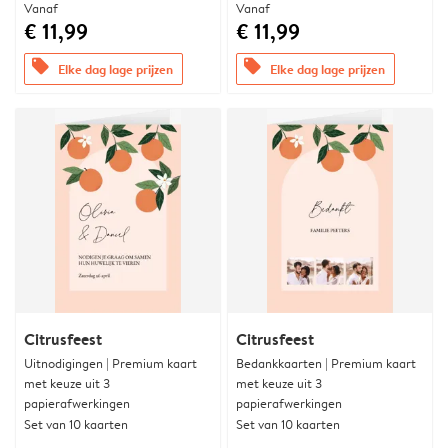
Vanaf
Vanaf
€ 11,99
€ 11,99
offers
offers
Elke dag lage prijzen
Elke dag lage prijzen
Citrusfeest
Citrusfeest
Uitnodigingen | Premium kaart
Bedankkaarten | Premium kaart
met keuze uit 3
met keuze uit 3
papierafwerkingen
papierafwerkingen
Set van 10 kaarten
Set van 10 kaarten