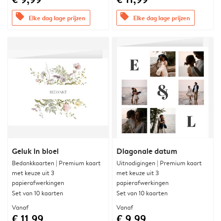
offers
offers
Elke dag lage prijzen
Elke dag lage prijzen
Geluk in bloei
Diagonale datum
Bedankkaarten | Premium kaart
Uitnodigingen | Premium kaart
met keuze uit 3
met keuze uit 3
papierafwerkingen
papierafwerkingen
Set van 10 kaarten
Set van 10 kaarten
Vanaf
Vanaf
€ 11,99
€ 9,99