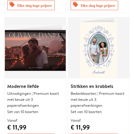
offers
offers
Elke dag lage prijzen
Elke dag lage prijzen
Moderne liefde
Strikken en krabbels
Uitnodigingen | Premium kaart
Bedankkaarten | Premium kaart
met keuze uit 3
met keuze uit 3
papierafwerkingen
papierafwerkingen
Set van 10 kaarten
Set van 10 kaarten
Vanaf
Vanaf
€ 11,99
€ 11,99