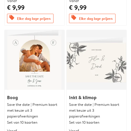
Vanaf
Vanaf
€ 9,99
€ 9,99
offers
offers
Elke dag lage prijzen
Elke dag lage prijzen
Boog
Inkt & klimop
Save the date | Premium kaart
Save the date | Premium kaart
met keuze uit 3
met keuze uit 3
papierafwerkingen
papierafwerkingen
Set van 10 kaarten
Set van 10 kaarten
Vanaf
Vanaf