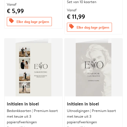
Set van 10 kaarten
Vanaf
€ 5,99
Vanaf
€ 11,99
offers
Elke dag lage prijzen
offers
Elke dag lage prijzen
Initialen in bloei
Initialen in bloei
Bedankkaarten | Premium kaart
Uitnodigingen | Premium kaart
met keuze uit 3
met keuze uit 3
papierafwerkingen
papierafwerkingen