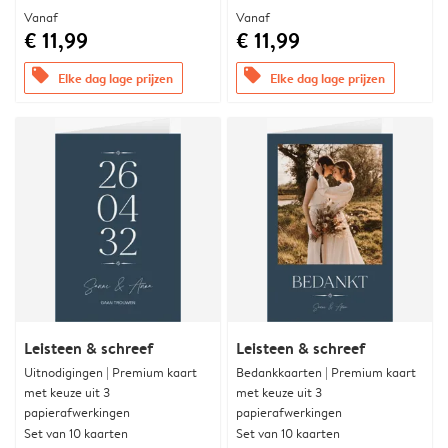
Vanaf
Vanaf
€ 11,99
€ 11,99
offers
offers
Elke dag lage prijzen
Elke dag lage prijzen
Leisteen & schreef
Leisteen & schreef
Uitnodigingen | Premium kaart
Bedankkaarten | Premium kaart
met keuze uit 3
met keuze uit 3
papierafwerkingen
papierafwerkingen
Set van 10 kaarten
Set van 10 kaarten