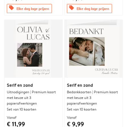
offers
offers
Elke dag lage prijzen
Elke dag lage prijzen
Serif en zand
Serif en zand
Uitnodigingen | Premium kaart
Bedankkaarten | Premium kaart
met keuze uit 3
met keuze uit 3
papierafwerkingen
papierafwerkingen
Set van 10 kaarten
Set van 10 kaarten
Vanaf
Vanaf
€ 11,99
€ 9,99