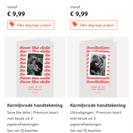
Vanaf
Vanaf
€ 9,99
€ 9,99
offers
offers
Elke dag lage prijzen
Elke dag lage prijzen
Karmijnrode handtekening
Karmijnrode handtekening
Save the date | Premium kaart
Uitnodigingen | Premium kaart
met keuze uit 3
met keuze uit 3
papierafwerkingen
papierafwerkingen
Set van 10 kaarten
Set van 10 kaarten