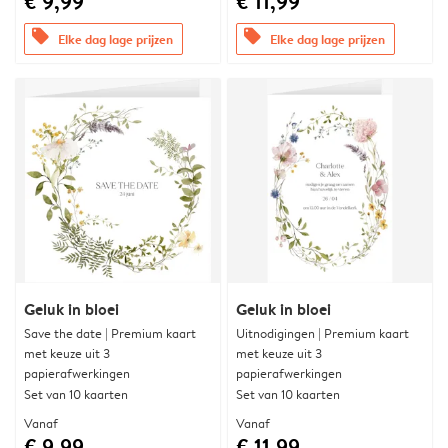
€ 9,99
€ 11,99
offers
offers
Elke dag lage prijzen
Elke dag lage prijzen
Geluk in bloei
Geluk in bloei
Save the date | Premium kaart
Uitnodigingen | Premium kaart
met keuze uit 3
met keuze uit 3
papierafwerkingen
papierafwerkingen
Set van 10 kaarten
Set van 10 kaarten
Vanaf
Vanaf
€ 9,99
€ 11,99