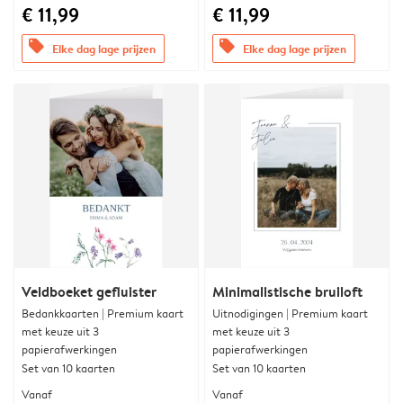
€ 11,99
€ 11,99
offers
offers
Elke dag lage prijzen
Elke dag lage prijzen
Veldboeket gefluister
Minimalistische bruiloft
Bedankkaarten | Premium kaart
Uitnodigingen | Premium kaart
met keuze uit 3
met keuze uit 3
papierafwerkingen
papierafwerkingen
Set van 10 kaarten
Set van 10 kaarten
Vanaf
Vanaf