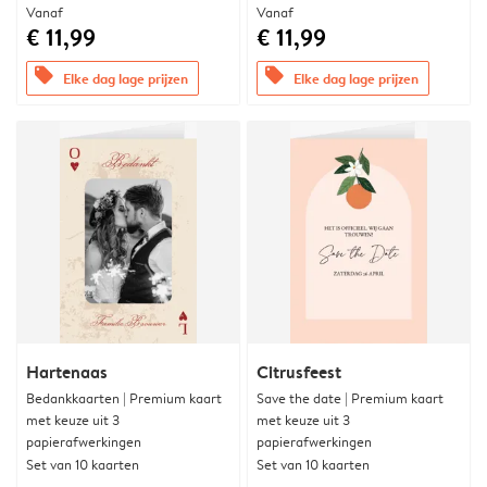
Vanaf
Vanaf
€ 11,99
€ 11,99
offers
offers
Elke dag lage prijzen
Elke dag lage prijzen
Hartenaas
Citrusfeest
Bedankkaarten | Premium kaart
Save the date | Premium kaart
met keuze uit 3
met keuze uit 3
papierafwerkingen
papierafwerkingen
Set van 10 kaarten
Set van 10 kaarten