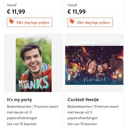
Vanaf
Vanaf
€ 11,99
€ 11,99
offers
offers
Elke dag lage prijzen
Elke dag lage prijzen
It's my party
Cocktail feestje
Bedankkaarten | Premium kaart
Bedankkaarten | Premium kaart
met keuze uit 3
met keuze uit 3
papierafwerkingen
papierafwerkingen
Set van 10 kaarten
Set van 10 kaarten