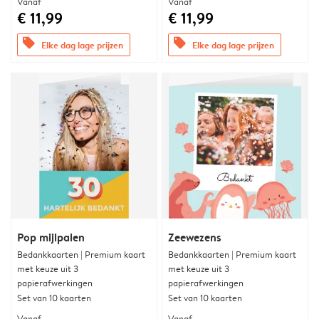
Vanaf
Vanaf
€ 11,99
€ 11,99
offers
offers
Elke dag lage prijzen
Elke dag lage prijzen
Pop mijlpalen
Zeewezens
Bedankkaarten | Premium kaart
Bedankkaarten | Premium kaart
met keuze uit 3
met keuze uit 3
papierafwerkingen
papierafwerkingen
Set van 10 kaarten
Set van 10 kaarten
Vanaf
Vanaf