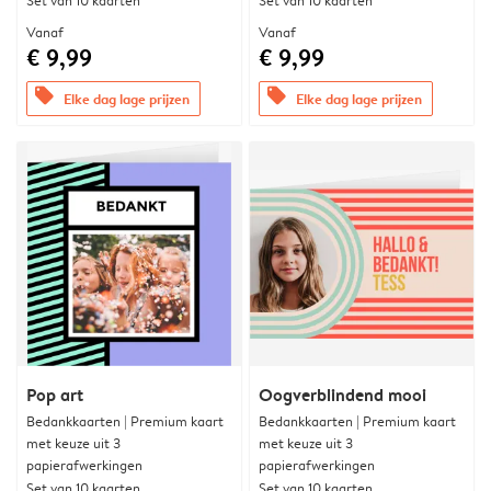
Set van 10 kaarten
Set van 10 kaarten
Vanaf
Vanaf
€ 9,99
€ 9,99
offers
offers
Elke dag lage prijzen
Elke dag lage prijzen
Pop art
Oogverblindend mooi
Bedankkaarten | Premium kaart
Bedankkaarten | Premium kaart
met keuze uit 3
met keuze uit 3
papierafwerkingen
papierafwerkingen
Set van 10 kaarten
Set van 10 kaarten