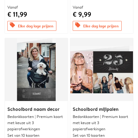
Vanaf
Vanaf
€ 11,99
€ 9,99
offers
offers
Elke dag lage prijzen
Elke dag lage prijzen
Schoolbord naam decor
Schoolbord mijlpalen
Bedankkaarten | Premium kaart
Bedankkaarten | Premium kaart
met keuze uit 3
met keuze uit 3
papierafwerkingen
papierafwerkingen
Set van 10 kaarten
Set van 10 kaarten