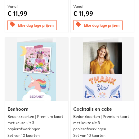
Vanaf
Vanaf
€ 11,99
€ 11,99
offers
offers
Elke dag lage prijzen
Elke dag lage prijzen
Eenhoorn
Cocktails en cake
Bedankkaarten | Premium kaart
Bedankkaarten | Premium kaart
met keuze uit 3
met keuze uit 3
papierafwerkingen
papierafwerkingen
Set van 10 kaarten
Set van 10 kaarten