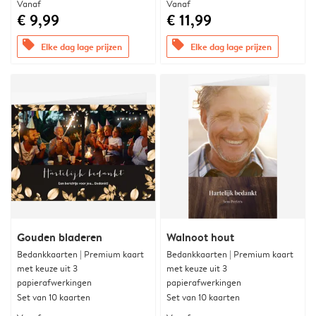
Vanaf
Vanaf
€ 9,99
€ 11,99
offers
offers
Elke dag lage prijzen
Elke dag lage prijzen
Gouden bladeren
Walnoot hout
Bedankkaarten | Premium kaart
Bedankkaarten | Premium kaart
met keuze uit 3
met keuze uit 3
papierafwerkingen
papierafwerkingen
Set van 10 kaarten
Set van 10 kaarten