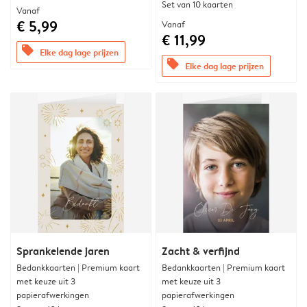
Set van 10 kaarten
Vanaf
€ 5,99
Vanaf
€ 11,99
offers
Elke dag lage prijzen
offers
Elke dag lage prijzen
Sprankelende jaren
Zacht & verfijnd
Bedankkaarten | Premium kaart
Bedankkaarten | Premium kaart
met keuze uit 3
met keuze uit 3
papierafwerkingen
papierafwerkingen