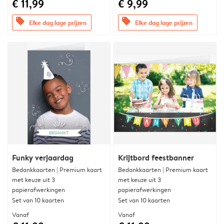
€ 11,99
€ 9,99
offers
offers
Elke dag lage prijzen
Elke dag lage prijzen
Funky verjaardag
Krijtbord feestbanner
Bedankkaarten | Premium kaart
Bedankkaarten | Premium kaart
met keuze uit 3
met keuze uit 3
papierafwerkingen
papierafwerkingen
Set van 10 kaarten
Set van 10 kaarten
Vanaf
Vanaf