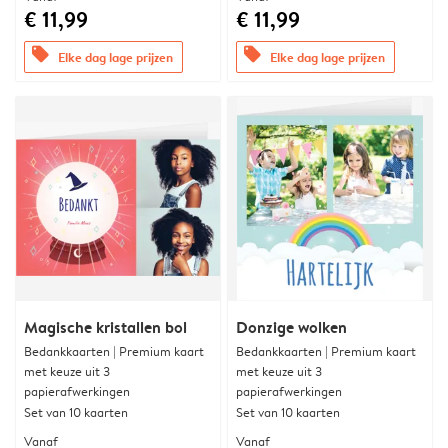
€ 11,99
€ 11,99
offers
offers
Elke dag lage prijzen
Elke dag lage prijzen
Magische kristallen bol
Donzige wolken
Bedankkaarten | Premium kaart
Bedankkaarten | Premium kaart
met keuze uit 3
met keuze uit 3
papierafwerkingen
papierafwerkingen
Set van 10 kaarten
Set van 10 kaarten
Vanaf
Vanaf