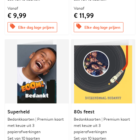
Vanaf
Vanaf
€ 9,99
€ 11,99
offers
offers
Elke dag lage prijzen
Elke dag lage prijzen
Superheld
80s feest
Bedankkaarten | Premium kaart
Bedankkaarten | Premium kaart
met keuze uit 3
met keuze uit 3
papierafwerkingen
papierafwerkingen
Set van 10 kaarten
Set van 10 kaarten