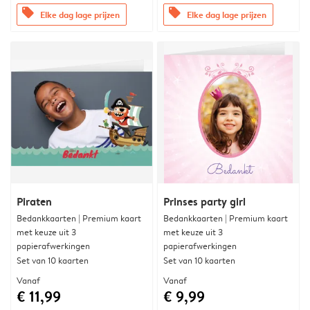
offers
offers
Elke dag lage prijzen
Elke dag lage prijzen
Piraten
Prinses party girl
Bedankkaarten | Premium kaart
Bedankkaarten | Premium kaart
met keuze uit 3
met keuze uit 3
papierafwerkingen
papierafwerkingen
Set van 10 kaarten
Set van 10 kaarten
Vanaf
Vanaf
€ 11,99
€ 9,99