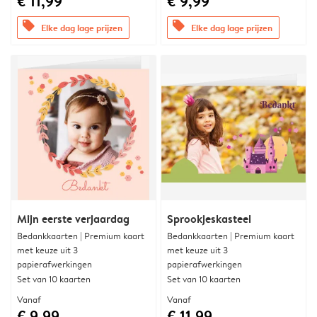
€ 11,99
€ 9,99
offers
offers
Elke dag lage prijzen
Elke dag lage prijzen
Mijn eerste verjaardag
Sprookjeskasteel
Bedankkaarten | Premium kaart
Bedankkaarten | Premium kaart
met keuze uit 3
met keuze uit 3
papierafwerkingen
papierafwerkingen
Set van 10 kaarten
Set van 10 kaarten
Vanaf
Vanaf
€ 9,99
€ 11,99