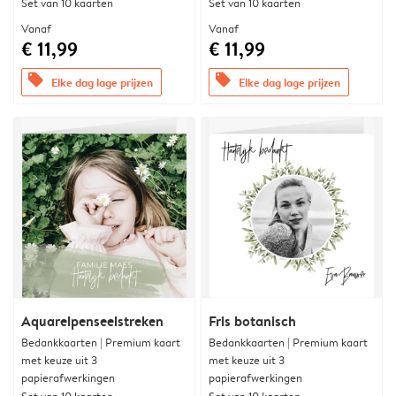
Set van 10 kaarten
Set van 10 kaarten
Vanaf
Vanaf
€ 11,99
€ 11,99
offers
offers
Elke dag lage prijzen
Elke dag lage prijzen
Aquarelpenseelstreken
Fris botanisch
Bedankkaarten | Premium kaart
Bedankkaarten | Premium kaart
met keuze uit 3
met keuze uit 3
papierafwerkingen
papierafwerkingen