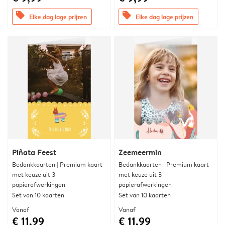
offers
offers
Elke dag lage prijzen
Elke dag lage prijzen
Piñata Feest
Zeemeermin
Bedankkaarten | Premium kaart
Bedankkaarten | Premium kaart
met keuze uit 3
met keuze uit 3
papierafwerkingen
papierafwerkingen
Set van 10 kaarten
Set van 10 kaarten
Vanaf
Vanaf
€ 11,99
€ 11,99