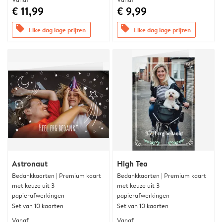
€ 11,99
€ 9,99
offers
offers
Elke dag lage prijzen
Elke dag lage prijzen
Astronaut
High Tea
Bedankkaarten | Premium kaart
Bedankkaarten | Premium kaart
met keuze uit 3
met keuze uit 3
papierafwerkingen
papierafwerkingen
Set van 10 kaarten
Set van 10 kaarten
Vanaf
Vanaf