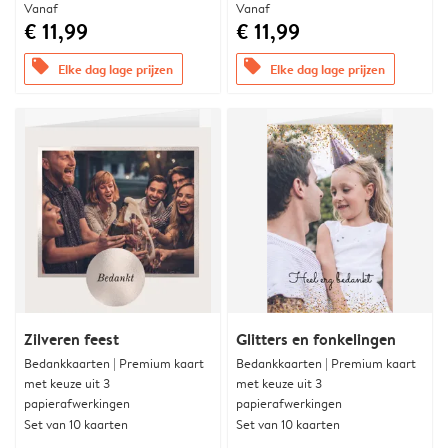
Vanaf
Vanaf
€ 11,99
€ 11,99
offers
offers
Elke dag lage prijzen
Elke dag lage prijzen
Zilveren feest
Glitters en fonkelingen
Bedankkaarten | Premium kaart
Bedankkaarten | Premium kaart
met keuze uit 3
met keuze uit 3
papierafwerkingen
papierafwerkingen
Set van 10 kaarten
Set van 10 kaarten