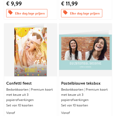
€ 9,99
€ 11,99
offers
offers
Elke dag lage prijzen
Elke dag lage prijzen
Confetti feest
Pastelblauwe teksbox
Bedankkaarten | Premium kaart
Bedankkaarten | Premium kaart
met keuze uit 3
met keuze uit 3
papierafwerkingen
papierafwerkingen
Set van 10 kaarten
Set van 10 kaarten
Vanaf
Vanaf