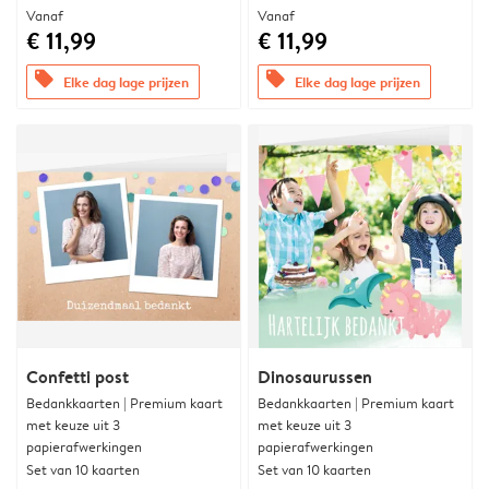
Vanaf
Vanaf
€ 11,99
€ 11,99
offers
offers
Elke dag lage prijzen
Elke dag lage prijzen
Confetti post
Dinosaurussen
Bedankkaarten | Premium kaart
Bedankkaarten | Premium kaart
met keuze uit 3
met keuze uit 3
papierafwerkingen
papierafwerkingen
Set van 10 kaarten
Set van 10 kaarten