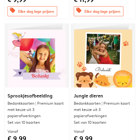
offers
offers
Elke dag lage prijzen
Elke dag lage prijzen
Sprookjesafbeelding
Jungle dieren
Bedankkaarten | Premium kaart
Bedankkaarten | Premium kaart
met keuze uit 3
met keuze uit 3
papierafwerkingen
papierafwerkingen
Set van 10 kaarten
Set van 10 kaarten
Vanaf
Vanaf
€ 9,99
€ 9,99