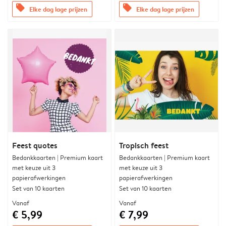
offers
offers
Elke dag lage prijzen
Elke dag lage prijzen
Feest quotes
Tropisch feest
Bedankkaarten | Premium kaart
Bedankkaarten | Premium kaart
met keuze uit 3
met keuze uit 3
papierafwerkingen
papierafwerkingen
Set van 10 kaarten
Set van 10 kaarten
Vanaf
Vanaf
€ 5,99
€ 7,99