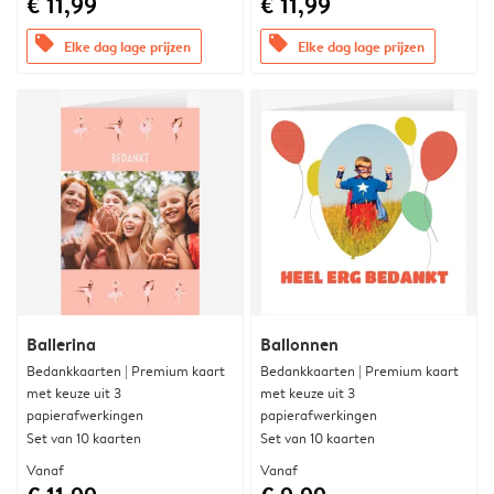
€ 11,99
€ 11,99
offers
offers
Elke dag lage prijzen
Elke dag lage prijzen
Ballerina
Ballonnen
Bedankkaarten | Premium kaart
Bedankkaarten | Premium kaart
met keuze uit 3
met keuze uit 3
papierafwerkingen
papierafwerkingen
Set van 10 kaarten
Set van 10 kaarten
Vanaf
Vanaf