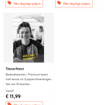
offers
offers
Elke dag lage prijzen
Elke dag lage prijzen
Tienerfeest
Bedankkaarten | Premium kaart
met keuze uit 3 papierafwerkingen
Set van 10 kaarten
Vanaf
€ 11,99
offers
Elke dag lage prijzen