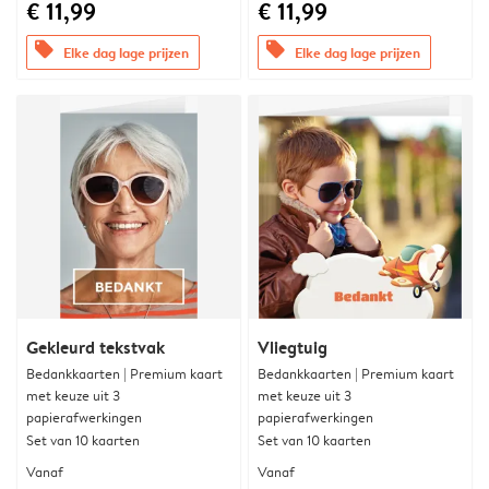
€ 11,99
€ 11,99
offers
offers
Elke dag lage prijzen
Elke dag lage prijzen
Gekleurd tekstvak
Vliegtuig
Bedankkaarten | Premium kaart
Bedankkaarten | Premium kaart
met keuze uit 3
met keuze uit 3
papierafwerkingen
papierafwerkingen
Set van 10 kaarten
Set van 10 kaarten
Vanaf
Vanaf