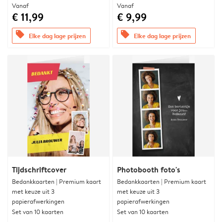
Vanaf
Vanaf
€ 11,99
€ 9,99
offers
offers
Elke dag lage prijzen
Elke dag lage prijzen
Tijdschriftcover
Photobooth foto's
Bedankkaarten | Premium kaart
Bedankkaarten | Premium kaart
met keuze uit 3
met keuze uit 3
papierafwerkingen
papierafwerkingen
Set van 10 kaarten
Set van 10 kaarten