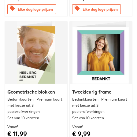
offers
offers
Elke dag lage prijzen
Elke dag lage prijzen
Geometrische blokken
Tweekleurig frame
Bedankkaarten | Premium kaart
Bedankkaarten | Premium kaart
met keuze uit 3
met keuze uit 3
papierafwerkingen
papierafwerkingen
Set van 10 kaarten
Set van 10 kaarten
Vanaf
Vanaf
€ 11,99
€ 9,99