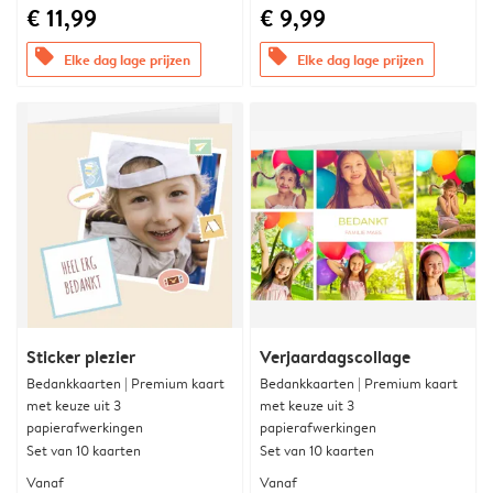
€ 11,99
€ 9,99
offers
offers
Elke dag lage prijzen
Elke dag lage prijzen
Sticker plezier
Verjaardagscollage
Bedankkaarten | Premium kaart
Bedankkaarten | Premium kaart
met keuze uit 3
met keuze uit 3
papierafwerkingen
papierafwerkingen
Set van 10 kaarten
Set van 10 kaarten
Vanaf
Vanaf