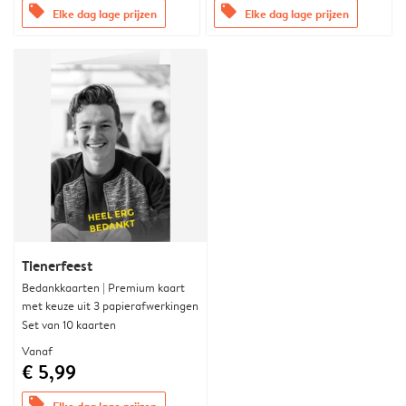
offers
offers
Elke dag lage prijzen
Elke dag lage prijzen
Tienerfeest
Bedankkaarten | Premium kaart
met keuze uit 3 papierafwerkingen
Set van 10 kaarten
Vanaf
€ 5,99
offers
Elke dag lage prijzen