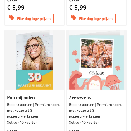
Vanaf
Vanaf
€ 5,99
€ 5,99
offers
offers
Elke dag lage prijzen
Elke dag lage prijzen
Pop mijlpalen
Zeewezens
Bedankkaarten | Premium kaart
Bedankkaarten | Premium kaart
met keuze uit 3
met keuze uit 3
papierafwerkingen
papierafwerkingen
Set van 10 kaarten
Set van 10 kaarten
Vanaf
Vanaf