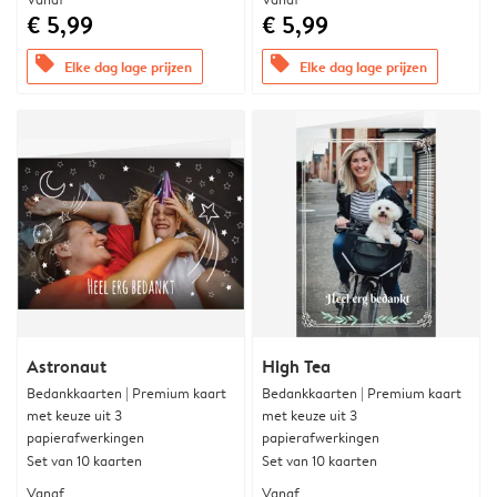
€ 5,99
€ 5,99
offers
offers
Elke dag lage prijzen
Elke dag lage prijzen
Astronaut
High Tea
Bedankkaarten | Premium kaart
Bedankkaarten | Premium kaart
met keuze uit 3
met keuze uit 3
papierafwerkingen
papierafwerkingen
Set van 10 kaarten
Set van 10 kaarten
Vanaf
Vanaf