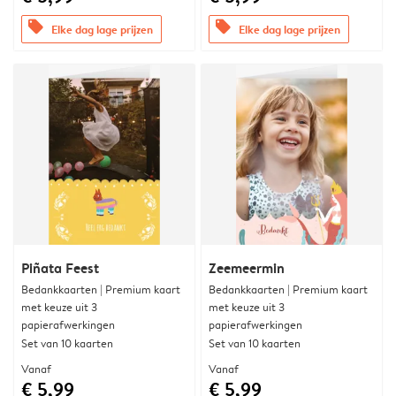
offers
offers
Elke dag lage prijzen
Elke dag lage prijzen
Piñata Feest
Zeemeermin
Bedankkaarten | Premium kaart
Bedankkaarten | Premium kaart
met keuze uit 3
met keuze uit 3
papierafwerkingen
papierafwerkingen
Set van 10 kaarten
Set van 10 kaarten
Vanaf
Vanaf
€ 5,99
€ 5,99