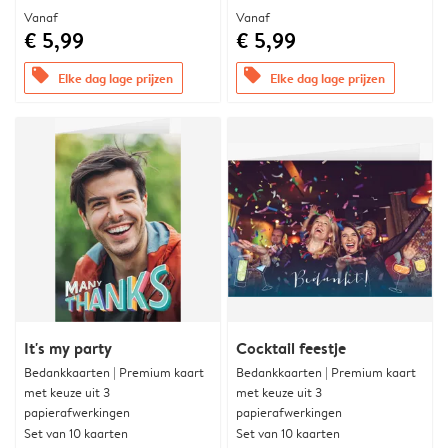
Vanaf
Vanaf
€ 5,99
€ 5,99
offers
offers
Elke dag lage prijzen
Elke dag lage prijzen
It's my party
Cocktail feestje
Bedankkaarten | Premium kaart
Bedankkaarten | Premium kaart
met keuze uit 3
met keuze uit 3
papierafwerkingen
papierafwerkingen
Set van 10 kaarten
Set van 10 kaarten