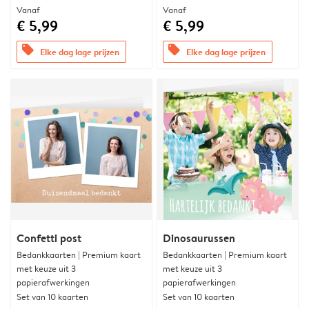
Vanaf
Vanaf
€ 5,99
€ 5,99
offers
offers
Elke dag lage prijzen
Elke dag lage prijzen
Confetti post
Dinosaurussen
Bedankkaarten | Premium kaart
Bedankkaarten | Premium kaart
met keuze uit 3
met keuze uit 3
papierafwerkingen
papierafwerkingen
Set van 10 kaarten
Set van 10 kaarten