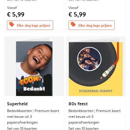
Vanaf
Vanaf
€ 5,99
€ 5,99
offers
offers
Elke dag lage prijzen
Elke dag lage prijzen
Superheld
80s feest
Bedankkaarten | Premium kaart
Bedankkaarten | Premium kaart
met keuze uit 3
met keuze uit 3
papierafwerkingen
papierafwerkingen
Set van 10 kaarten
Set van 10 kaarten