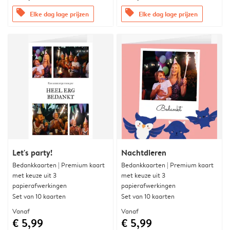
offers
offers
Elke dag lage prijzen
Elke dag lage prijzen
Let's party!
Nachtdieren
Bedankkaarten | Premium kaart
Bedankkaarten | Premium kaart
met keuze uit 3
met keuze uit 3
papierafwerkingen
papierafwerkingen
Set van 10 kaarten
Set van 10 kaarten
Vanaf
Vanaf
€ 5,99
€ 5,99