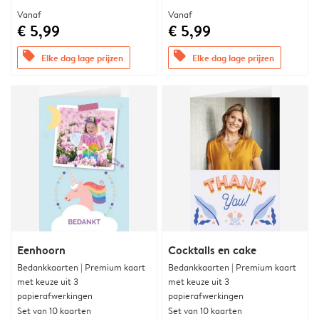
Vanaf
Vanaf
€ 5,99
€ 5,99
offers
offers
Elke dag lage prijzen
Elke dag lage prijzen
Eenhoorn
Cocktails en cake
Bedankkaarten | Premium kaart
Bedankkaarten | Premium kaart
met keuze uit 3
met keuze uit 3
papierafwerkingen
papierafwerkingen
Set van 10 kaarten
Set van 10 kaarten