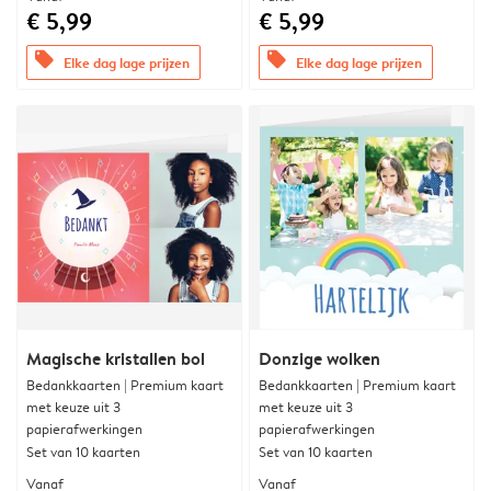
€ 5,99
€ 5,99
offers
offers
Elke dag lage prijzen
Elke dag lage prijzen
Magische kristallen bol
Donzige wolken
Bedankkaarten | Premium kaart
Bedankkaarten | Premium kaart
met keuze uit 3
met keuze uit 3
papierafwerkingen
papierafwerkingen
Set van 10 kaarten
Set van 10 kaarten
Vanaf
Vanaf