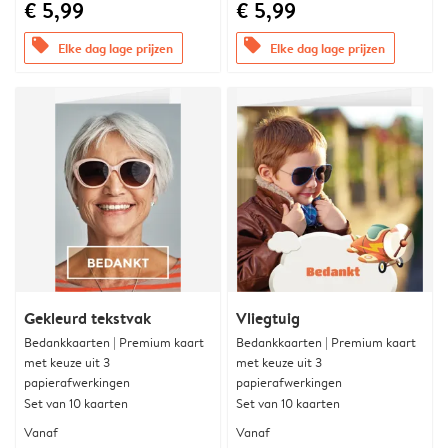
€ 5,99
€ 5,99
offers
offers
Elke dag lage prijzen
Elke dag lage prijzen
Gekleurd tekstvak
Vliegtuig
Bedankkaarten | Premium kaart
Bedankkaarten | Premium kaart
met keuze uit 3
met keuze uit 3
papierafwerkingen
papierafwerkingen
Set van 10 kaarten
Set van 10 kaarten
Vanaf
Vanaf