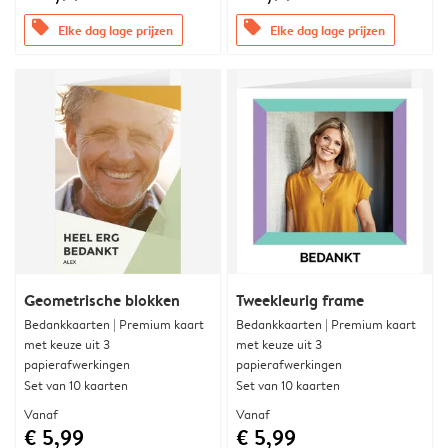
offers
offers
Elke dag lage prijzen
Elke dag lage prijzen
Geometrische blokken
Tweekleurig frame
Bedankkaarten | Premium kaart
Bedankkaarten | Premium kaart
met keuze uit 3
met keuze uit 3
papierafwerkingen
papierafwerkingen
Set van 10 kaarten
Set van 10 kaarten
Vanaf
Vanaf
€ 5,99
€ 5,99