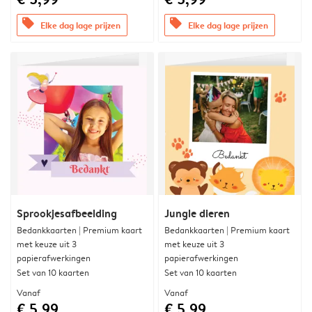
offers
offers
Elke dag lage prijzen
Elke dag lage prijzen
Sprookjesafbeelding
Jungle dieren
Bedankkaarten | Premium kaart
Bedankkaarten | Premium kaart
met keuze uit 3
met keuze uit 3
papierafwerkingen
papierafwerkingen
Set van 10 kaarten
Set van 10 kaarten
Vanaf
Vanaf
€ 5,99
€ 5,99