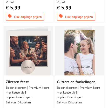
Vanaf
Vanaf
€ 5,99
€ 5,99
offers
offers
Elke dag lage prijzen
Elke dag lage prijzen
Zilveren feest
Glitters en fonkelingen
Bedankkaarten | Premium kaart
Bedankkaarten | Premium kaart
met keuze uit 3
met keuze uit 3
papierafwerkingen
papierafwerkingen
Set van 10 kaarten
Set van 10 kaarten