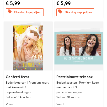
€ 5,99
€ 5,99
offers
offers
Elke dag lage prijzen
Elke dag lage prijzen
Confetti feest
Pastelblauwe teksbox
Bedankkaarten | Premium kaart
Bedankkaarten | Premium kaart
met keuze uit 3
met keuze uit 3
papierafwerkingen
papierafwerkingen
Set van 10 kaarten
Set van 10 kaarten
Vanaf
Vanaf