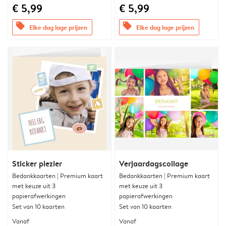
€ 5,99
€ 5,99
offers
offers
Elke dag lage prijzen
Elke dag lage prijzen
Sticker plezier
Verjaardagscollage
Bedankkaarten | Premium kaart
Bedankkaarten | Premium kaart
met keuze uit 3
met keuze uit 3
papierafwerkingen
papierafwerkingen
Set van 10 kaarten
Set van 10 kaarten
Vanaf
Vanaf