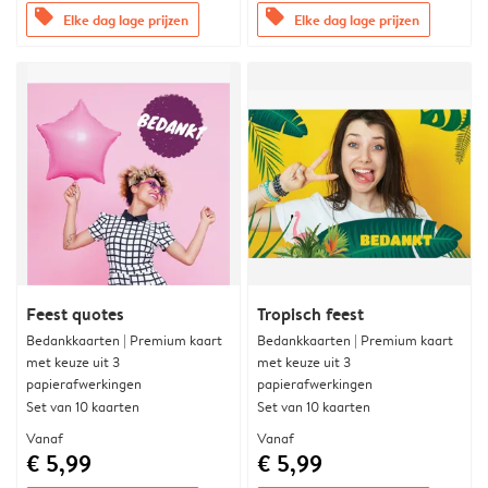
offers
offers
Elke dag lage prijzen
Elke dag lage prijzen
Feest quotes
Tropisch feest
Bedankkaarten | Premium kaart
Bedankkaarten | Premium kaart
met keuze uit 3
met keuze uit 3
papierafwerkingen
papierafwerkingen
Set van 10 kaarten
Set van 10 kaarten
Vanaf
Vanaf
€ 5,99
€ 5,99