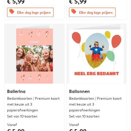
€ 5,99
€ 5,99
offers
offers
Elke dag lage prijzen
Elke dag lage prijzen
Ballerina
Ballonnen
Bedankkaarten | Premium kaart
Bedankkaarten | Premium kaart
met keuze uit 3
met keuze uit 3
papierafwerkingen
papierafwerkingen
Set van 10 kaarten
Set van 10 kaarten
Vanaf
Vanaf