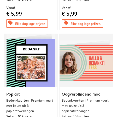
Set van 10 kaarten
Set van 10 kaarten
Vanaf
Vanaf
€ 5,99
€ 5,99
offers
offers
Elke dag lage prijzen
Elke dag lage prijzen
Pop art
Oogverblindend mooi
Bedankkaarten | Premium kaart
Bedankkaarten | Premium kaart
met keuze uit 3
met keuze uit 3
papierafwerkingen
papierafwerkingen
Set van 10 kaarten
Set van 10 kaarten