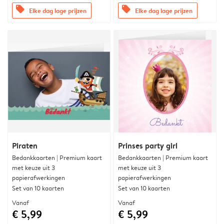
offers
offers
Elke dag lage prijzen
Elke dag lage prijzen
Piraten
Prinses party girl
Bedankkaarten | Premium kaart
Bedankkaarten | Premium kaart
met keuze uit 3
met keuze uit 3
papierafwerkingen
papierafwerkingen
Set van 10 kaarten
Set van 10 kaarten
Vanaf
Vanaf
€ 5,99
€ 5,99