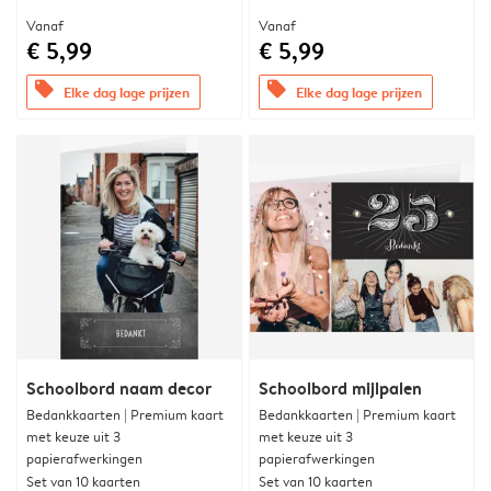
Vanaf
Vanaf
€ 5,99
€ 5,99
offers
offers
Elke dag lage prijzen
Elke dag lage prijzen
Schoolbord naam decor
Schoolbord mijlpalen
Bedankkaarten | Premium kaart
Bedankkaarten | Premium kaart
met keuze uit 3
met keuze uit 3
papierafwerkingen
papierafwerkingen
Set van 10 kaarten
Set van 10 kaarten