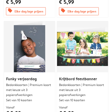
€ 5,99
€ 5,99
offers
offers
Elke dag lage prijzen
Elke dag lage prijzen
Funky verjaardag
Krijtbord feestbanner
Bedankkaarten | Premium kaart
Bedankkaarten | Premium kaart
met keuze uit 3
met keuze uit 3
papierafwerkingen
papierafwerkingen
Set van 10 kaarten
Set van 10 kaarten
Vanaf
Vanaf