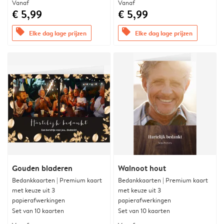
Vanaf
Vanaf
€ 5,99
€ 5,99
offers
offers
Elke dag lage prijzen
Elke dag lage prijzen
Gouden bladeren
Walnoot hout
Bedankkaarten | Premium kaart
Bedankkaarten | Premium kaart
met keuze uit 3
met keuze uit 3
papierafwerkingen
papierafwerkingen
Set van 10 kaarten
Set van 10 kaarten