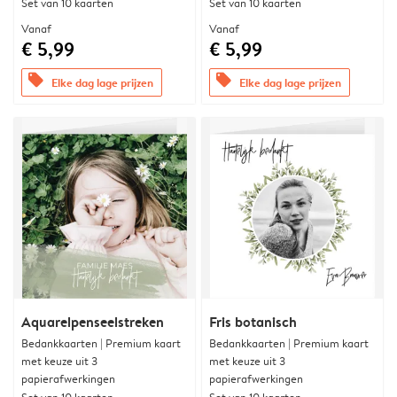
Set van 10 kaarten
Set van 10 kaarten
Vanaf
Vanaf
€ 5,99
€ 5,99
offers
offers
Elke dag lage prijzen
Elke dag lage prijzen
Aquarelpenseelstreken
Fris botanisch
Bedankkaarten | Premium kaart
Bedankkaarten | Premium kaart
met keuze uit 3
met keuze uit 3
papierafwerkingen
papierafwerkingen