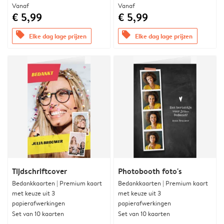
Vanaf
Vanaf
€ 5,99
€ 5,99
offers
offers
Elke dag lage prijzen
Elke dag lage prijzen
Tijdschriftcover
Photobooth foto's
Bedankkaarten | Premium kaart
Bedankkaarten | Premium kaart
met keuze uit 3
met keuze uit 3
papierafwerkingen
papierafwerkingen
Set van 10 kaarten
Set van 10 kaarten