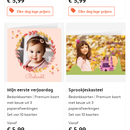
€ 5,99
€ 5,99
offers
offers
Elke dag lage prijzen
Elke dag lage prijzen
Mijn eerste verjaardag
Sprookjeskasteel
Bedankkaarten | Premium kaart
Bedankkaarten | Premium kaart
met keuze uit 3
met keuze uit 3
papierafwerkingen
papierafwerkingen
Set van 10 kaarten
Set van 10 kaarten
Vanaf
Vanaf
€ 5,99
€ 5,99