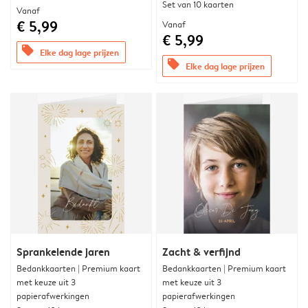
Set van 10 kaarten
Vanaf
€ 5,99
Vanaf
€ 5,99
offers
Elke dag lage prijzen
offers
Elke dag lage prijzen
Sprankelende jaren
Zacht & verfijnd
Bedankkaarten | Premium kaart
Bedankkaarten | Premium kaart
met keuze uit 3
met keuze uit 3
papierafwerkingen
papierafwerkingen