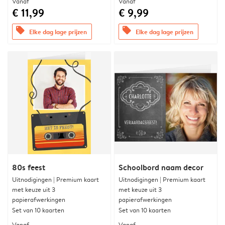
Vanaf
Vanaf
€ 11,99
€ 9,99
offers
offers
Elke dag lage prijzen
Elke dag lage prijzen
80s feest
Schoolbord naam decor
Uitnodigingen | Premium kaart
Uitnodigingen | Premium kaart
met keuze uit 3
met keuze uit 3
papierafwerkingen
papierafwerkingen
Set van 10 kaarten
Set van 10 kaarten
Vanaf
Vanaf