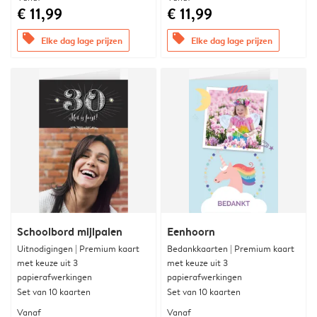
€ 11,99
€ 11,99
offers
offers
Elke dag lage prijzen
Elke dag lage prijzen
Schoolbord mijlpalen
Eenhoorn
Uitnodigingen | Premium kaart
Bedankkaarten | Premium kaart
met keuze uit 3
met keuze uit 3
papierafwerkingen
papierafwerkingen
Set van 10 kaarten
Set van 10 kaarten
Vanaf
Vanaf