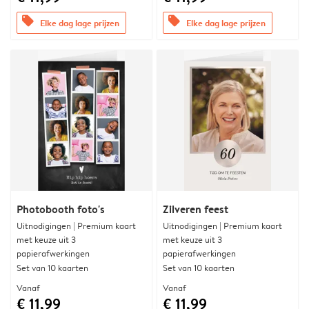
offers
offers
Elke dag lage prijzen
Elke dag lage prijzen
Photobooth foto's
Zilveren feest
Uitnodigingen | Premium kaart
Uitnodigingen | Premium kaart
met keuze uit 3
met keuze uit 3
papierafwerkingen
papierafwerkingen
Set van 10 kaarten
Set van 10 kaarten
Vanaf
Vanaf
€ 11,99
€ 11,99