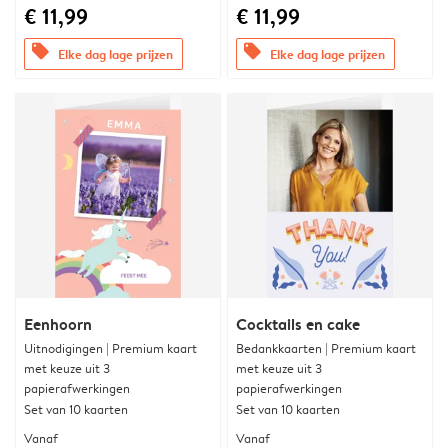
€ 11,99
€ 11,99
offers
offers
Elke dag lage prijzen
Elke dag lage prijzen
Eenhoorn
Cocktails en cake
Uitnodigingen | Premium kaart
Bedankkaarten | Premium kaart
met keuze uit 3
met keuze uit 3
papierafwerkingen
papierafwerkingen
Set van 10 kaarten
Set van 10 kaarten
Vanaf
Vanaf