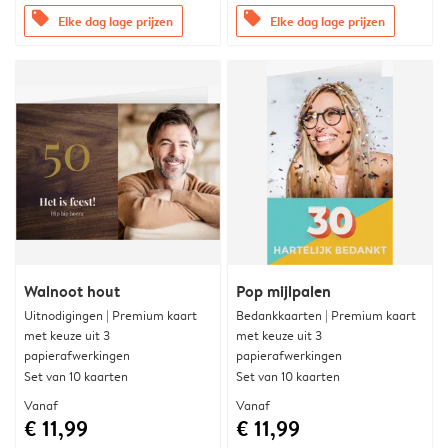
offers
offers
Elke dag lage prijzen
Elke dag lage prijzen
Walnoot hout
Pop mijlpalen
Uitnodigingen | Premium kaart
Bedankkaarten | Premium kaart
met keuze uit 3
met keuze uit 3
papierafwerkingen
papierafwerkingen
Set van 10 kaarten
Set van 10 kaarten
Vanaf
Vanaf
€ 11,99
€ 11,99