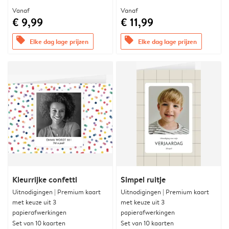
Vanaf
Vanaf
€ 9,99
€ 11,99
offers
offers
Elke dag lage prijzen
Elke dag lage prijzen
Kleurrijke confetti
Simpel ruitje
Uitnodigingen | Premium kaart
Uitnodigingen | Premium kaart
met keuze uit 3
met keuze uit 3
papierafwerkingen
papierafwerkingen
Set van 10 kaarten
Set van 10 kaarten