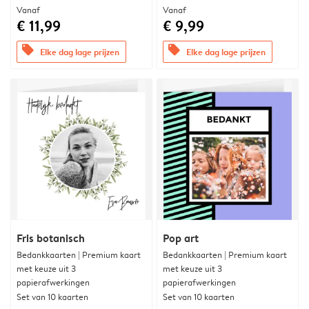
Vanaf
Vanaf
€ 11,99
€ 9,99
offers
offers
Elke dag lage prijzen
Elke dag lage prijzen
Fris botanisch
Pop art
Bedankkaarten | Premium kaart
Bedankkaarten | Premium kaart
met keuze uit 3
met keuze uit 3
papierafwerkingen
papierafwerkingen
Set van 10 kaarten
Set van 10 kaarten