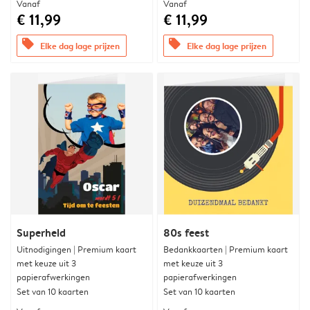
Vanaf
Vanaf
€ 11,99
€ 11,99
offers
offers
Elke dag lage prijzen
Elke dag lage prijzen
Superheld
80s feest
Uitnodigingen | Premium kaart
Bedankkaarten | Premium kaart
met keuze uit 3
met keuze uit 3
papierafwerkingen
papierafwerkingen
Set van 10 kaarten
Set van 10 kaarten