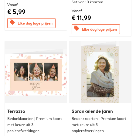
Set van 10 kaarten
Vanaf
€ 5,99
Vanaf
€ 11,99
offers
Elke dag lage prijzen
offers
Elke dag lage prijzen
Terrazzo
Sprankelende jaren
Bedankkaarten | Premium kaart
Bedankkaarten | Premium kaart
met keuze uit 3
met keuze uit 3
papierafwerkingen
papierafwerkingen