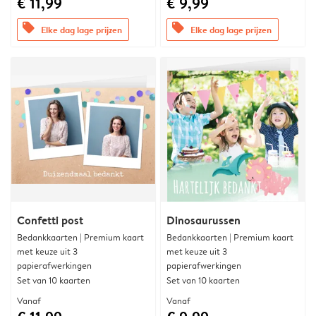
€ 11,99
€ 9,99
offers
offers
Elke dag lage prijzen
Elke dag lage prijzen
Confetti post
Dinosaurussen
Bedankkaarten | Premium kaart
Bedankkaarten | Premium kaart
met keuze uit 3
met keuze uit 3
papierafwerkingen
papierafwerkingen
Set van 10 kaarten
Set van 10 kaarten
Vanaf
Vanaf