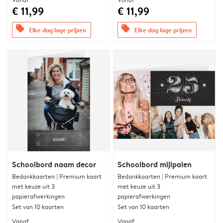
€ 11,99
€ 11,99
offers
offers
Elke dag lage prijzen
Elke dag lage prijzen
Schoolbord naam decor
Schoolbord mijlpalen
Bedankkaarten | Premium kaart
Bedankkaarten | Premium kaart
met keuze uit 3
met keuze uit 3
papierafwerkingen
papierafwerkingen
Set van 10 kaarten
Set van 10 kaarten
Vanaf
Vanaf