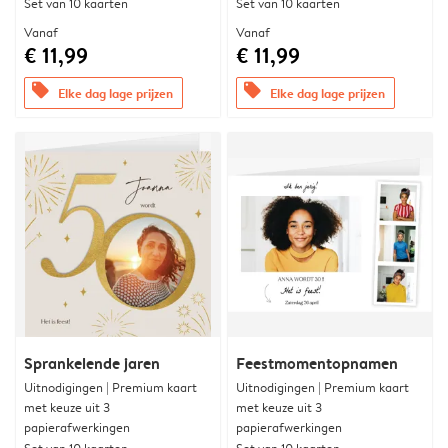
Set van 10 kaarten
Set van 10 kaarten
Vanaf
Vanaf
€ 11,99
€ 11,99
offers
offers
Elke dag lage prijzen
Elke dag lage prijzen
Sprankelende jaren
Feestmomentopnamen
Uitnodigingen | Premium kaart
Uitnodigingen | Premium kaart
met keuze uit 3
met keuze uit 3
papierafwerkingen
papierafwerkingen