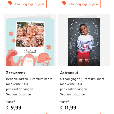
offers
offers
Elke dag lage prijzen
Elke dag lage prijzen
Zeewezens
Astronaut
Bedankkaarten | Premium kaart
Uitnodigingen | Premium kaart
met keuze uit 3
met keuze uit 3
papierafwerkingen
papierafwerkingen
Set van 10 kaarten
Set van 10 kaarten
Vanaf
Vanaf
€ 9,99
€ 11,99