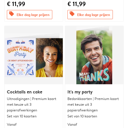
€ 11,99
€ 11,99
offers
offers
Elke dag lage prijzen
Elke dag lage prijzen
Cocktails en cake
It's my party
Uitnodigingen | Premium kaart
Bedankkaarten | Premium kaart
met keuze uit 3
met keuze uit 3
papierafwerkingen
papierafwerkingen
Set van 10 kaarten
Set van 10 kaarten
Vanaf
Vanaf