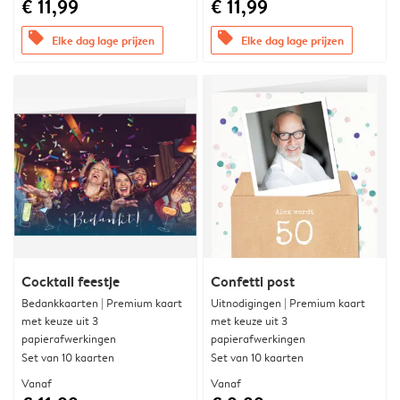
€ 11,99
€ 11,99
offers
offers
Elke dag lage prijzen
Elke dag lage prijzen
Cocktail feestje
Confetti post
Bedankkaarten | Premium kaart
Uitnodigingen | Premium kaart
met keuze uit 3
met keuze uit 3
papierafwerkingen
papierafwerkingen
Set van 10 kaarten
Set van 10 kaarten
Vanaf
Vanaf