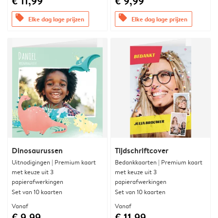
€ 11,99
€ 9,99
offers
offers
Elke dag lage prijzen
Elke dag lage prijzen
Dinosaurussen
Tijdschriftcover
Uitnodigingen | Premium kaart
Bedankkaarten | Premium kaart
met keuze uit 3
met keuze uit 3
papierafwerkingen
papierafwerkingen
Set van 10 kaarten
Set van 10 kaarten
Vanaf
Vanaf
€ 9,99
€ 11,99