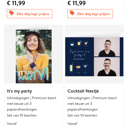
€ 11,99
€ 11,99
offers
offers
Elke dag lage prijzen
Elke dag lage prijzen
It's my party
Cocktail feestje
Uitnodigingen | Premium kaart
Uitnodigingen | Premium kaart
met keuze uit 3
met keuze uit 3
papierafwerkingen
papierafwerkingen
Set van 10 kaarten
Set van 10 kaarten
Vanaf
Vanaf