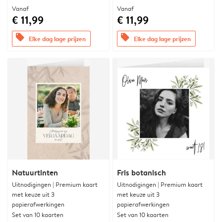
Vanaf
Vanaf
€ 11,99
€ 11,99
offers
offers
Elke dag lage prijzen
Elke dag lage prijzen
Natuurtinten
Fris botanisch
Uitnodigingen | Premium kaart
Uitnodigingen | Premium kaart
met keuze uit 3
met keuze uit 3
papierafwerkingen
papierafwerkingen
Set van 10 kaarten
Set van 10 kaarten