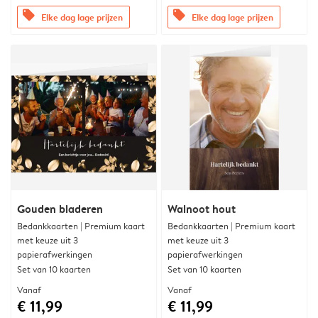
offers
offers
Elke dag lage prijzen
Elke dag lage prijzen
Gouden bladeren
Walnoot hout
Bedankkaarten | Premium kaart
Bedankkaarten | Premium kaart
met keuze uit 3
met keuze uit 3
papierafwerkingen
papierafwerkingen
Set van 10 kaarten
Set van 10 kaarten
Vanaf
Vanaf
€ 11,99
€ 11,99