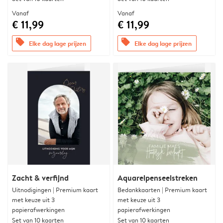
Vanaf
Vanaf
€ 11,99
€ 11,99
offers
offers
Elke dag lage prijzen
Elke dag lage prijzen
Zacht & verfijnd
Aquarelpenseelstreken
Uitnodigingen | Premium kaart
Bedankkaarten | Premium kaart
met keuze uit 3
met keuze uit 3
papierafwerkingen
papierafwerkingen
Set van 10 kaarten
Set van 10 kaarten