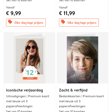
Set van 10 kaarten
Set van 10 kaarten
Vanaf
Vanaf
€ 9,99
€ 11,99
offers
offers
Elke dag lage prijzen
Elke dag lage prijzen
Iconische verjaardag
Zacht & verfijnd
Uitnodigingen | Premium kaart
Bedankkaarten | Premium kaart
met keuze uit 3
met keuze uit 3
papierafwerkingen
papierafwerkingen
Set van 10 kaarten
Set van 10 kaarten