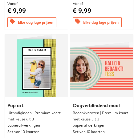
Vanaf
Vanaf
€ 9,99
€ 9,99
offers
offers
Elke dag lage prijzen
Elke dag lage prijzen
Pop art
Oogverblindend mooi
Uitnodigingen | Premium kaart
Bedankkaarten | Premium kaart
met keuze uit 3
met keuze uit 3
papierafwerkingen
papierafwerkingen
Set van 10 kaarten
Set van 10 kaarten