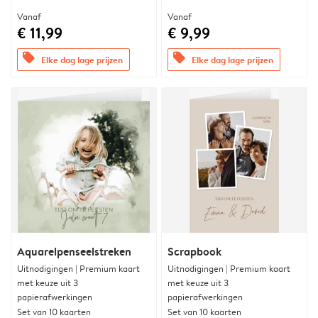
Vanaf
Vanaf
€ 11,99
€ 9,99
offers
offers
Elke dag lage prijzen
Elke dag lage prijzen
Aquarelpenseelstreken
Scrapbook
Uitnodigingen | Premium kaart
Uitnodigingen | Premium kaart
met keuze uit 3
met keuze uit 3
papierafwerkingen
papierafwerkingen
Set van 10 kaarten
Set van 10 kaarten