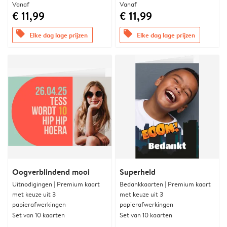
Vanaf
Vanaf
€ 11,99
€ 11,99
offers
offers
Elke dag lage prijzen
Elke dag lage prijzen
Oogverblindend mooi
Superheld
Uitnodigingen | Premium kaart
Bedankkaarten | Premium kaart
met keuze uit 3
met keuze uit 3
papierafwerkingen
papierafwerkingen
Set van 10 kaarten
Set van 10 kaarten