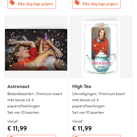
offers
offers
Elke dag lage prijzen
Elke dag lage prijzen
Astronaut
High Tea
Bedankkaarten | Premium kaart
Uitnodigingen | Premium kaart
met keuze uit 3
met keuze uit 3
papierafwerkingen
papierafwerkingen
Set van 10 kaarten
Set van 10 kaarten
Vanaf
Vanaf
€ 11,99
€ 11,99