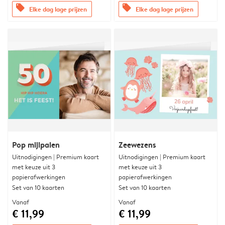
offers
offers
Elke dag lage prijzen
Elke dag lage prijzen
Pop mijlpalen
Zeewezens
Uitnodigingen | Premium kaart
Uitnodigingen | Premium kaart
met keuze uit 3
met keuze uit 3
papierafwerkingen
papierafwerkingen
Set van 10 kaarten
Set van 10 kaarten
Vanaf
Vanaf
€ 11,99
€ 11,99