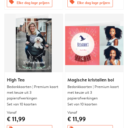
offers
offers
Elke dag lage prijzen
Elke dag lage prijzen
High Tea
Magische kristallen bol
Bedankkaarten | Premium kaart
Bedankkaarten | Premium kaart
met keuze uit 3
met keuze uit 3
papierafwerkingen
papierafwerkingen
Set van 10 kaarten
Set van 10 kaarten
Vanaf
Vanaf
€ 11,99
€ 11,99