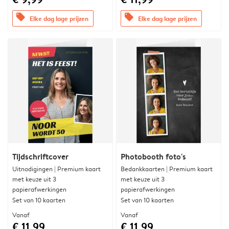
offers
offers
Elke dag lage prijzen
Elke dag lage prijzen
Tijdschriftcover
Photobooth foto's
Uitnodigingen | Premium kaart
Bedankkaarten | Premium kaart
met keuze uit 3
met keuze uit 3
papierafwerkingen
papierafwerkingen
Set van 10 kaarten
Set van 10 kaarten
Vanaf
Vanaf
€ 11,99
€ 11,99