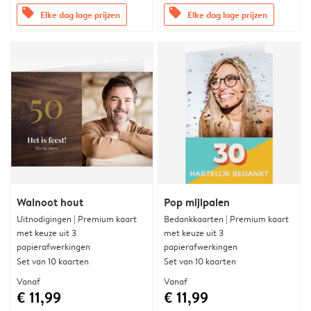
offers
offers
Elke dag lage prijzen
Elke dag lage prijzen
Walnoot hout
Pop mijlpalen
Uitnodigingen | Premium kaart
Bedankkaarten | Premium kaart
met keuze uit 3
met keuze uit 3
papierafwerkingen
papierafwerkingen
Set van 10 kaarten
Set van 10 kaarten
Vanaf
Vanaf
€ 11,99
€ 11,99