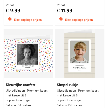
Vanaf
Vanaf
€ 9,99
€ 11,99
offers
offers
Elke dag lage prijzen
Elke dag lage prijzen
Kleurrijke confetti
Simpel ruitje
Uitnodigingen | Premium kaart
Uitnodigingen | Premium kaart
met keuze uit 3
met keuze uit 3
papierafwerkingen
papierafwerkingen
Set van 10 kaarten
Set van 10 kaarten