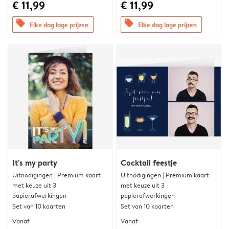
€ 11,99
€ 11,99
offers
offers
Elke dag lage prijzen
Elke dag lage prijzen
It's my party
Cocktail feestje
Uitnodigingen | Premium kaart
Uitnodigingen | Premium kaart
met keuze uit 3
met keuze uit 3
papierafwerkingen
papierafwerkingen
Set van 10 kaarten
Set van 10 kaarten
Vanaf
Vanaf