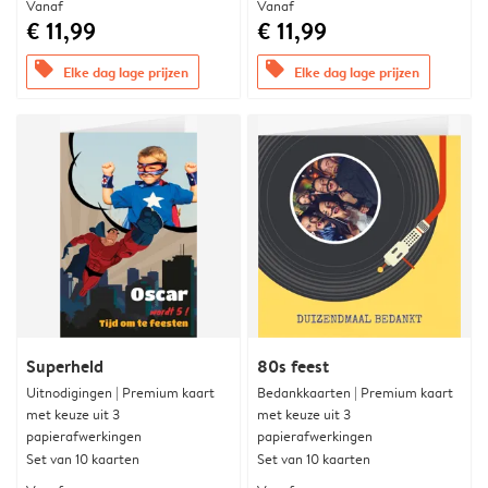
Vanaf
Vanaf
€ 11,99
€ 11,99
offers
offers
Elke dag lage prijzen
Elke dag lage prijzen
Superheld
80s feest
Uitnodigingen | Premium kaart
Bedankkaarten | Premium kaart
met keuze uit 3
met keuze uit 3
papierafwerkingen
papierafwerkingen
Set van 10 kaarten
Set van 10 kaarten