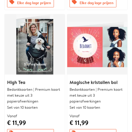
offers
offers
Elke dag lage prijzen
Elke dag lage prijzen
High Tea
Magische kristallen bol
Bedankkaarten | Premium kaart
Bedankkaarten | Premium kaart
met keuze uit 3
met keuze uit 3
papierafwerkingen
papierafwerkingen
Set van 10 kaarten
Set van 10 kaarten
Vanaf
Vanaf
€ 11,99
€ 11,99