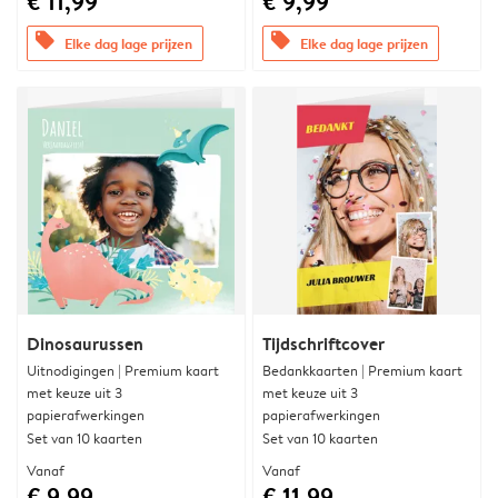
€ 11,99
€ 9,99
offers
offers
Elke dag lage prijzen
Elke dag lage prijzen
Dinosaurussen
Tijdschriftcover
Uitnodigingen | Premium kaart
Bedankkaarten | Premium kaart
met keuze uit 3
met keuze uit 3
papierafwerkingen
papierafwerkingen
Set van 10 kaarten
Set van 10 kaarten
Vanaf
Vanaf
€ 9,99
€ 11,99