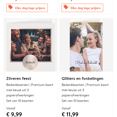
offers
offers
Elke dag lage prijzen
Elke dag lage prijzen
Zilveren feest
Glitters en fonkelingen
Bedankkaarten | Premium kaart
Bedankkaarten | Premium kaart
met keuze uit 3
met keuze uit 3
papierafwerkingen
papierafwerkingen
Set van 10 kaarten
Set van 10 kaarten
Vanaf
Vanaf
€ 9,99
€ 11,99