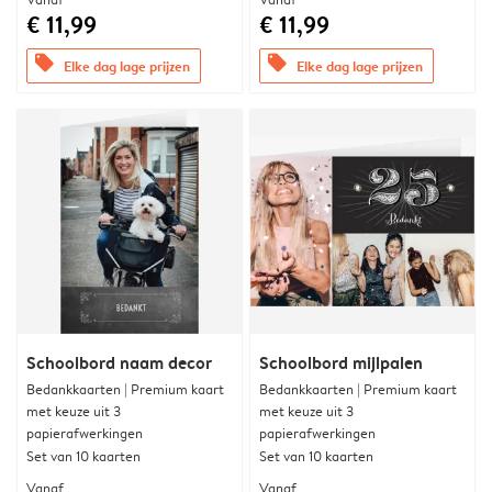
€ 11,99
€ 11,99
offers
offers
Elke dag lage prijzen
Elke dag lage prijzen
Schoolbord naam decor
Schoolbord mijlpalen
Bedankkaarten | Premium kaart
Bedankkaarten | Premium kaart
met keuze uit 3
met keuze uit 3
papierafwerkingen
papierafwerkingen
Set van 10 kaarten
Set van 10 kaarten
Vanaf
Vanaf