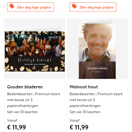
offers
offers
Elke dag lage prijzen
Elke dag lage prijzen
Gouden bladeren
Walnoot hout
Bedankkaarten | Premium kaart
Bedankkaarten | Premium kaart
met keuze uit 3
met keuze uit 3
papierafwerkingen
papierafwerkingen
Set van 10 kaarten
Set van 10 kaarten
Vanaf
Vanaf
€ 11,99
€ 11,99