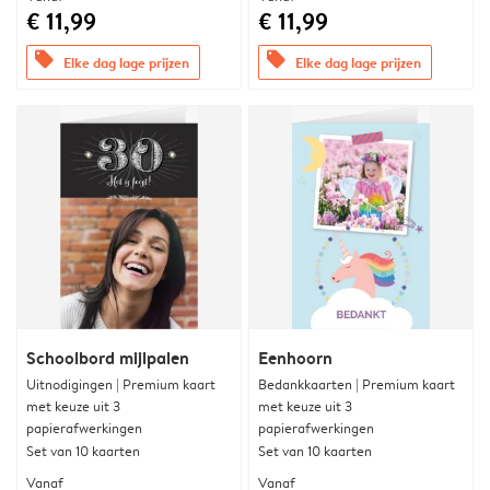
€ 11,99
€ 11,99
offers
offers
Elke dag lage prijzen
Elke dag lage prijzen
Schoolbord mijlpalen
Eenhoorn
Uitnodigingen | Premium kaart
Bedankkaarten | Premium kaart
met keuze uit 3
met keuze uit 3
papierafwerkingen
papierafwerkingen
Set van 10 kaarten
Set van 10 kaarten
Vanaf
Vanaf