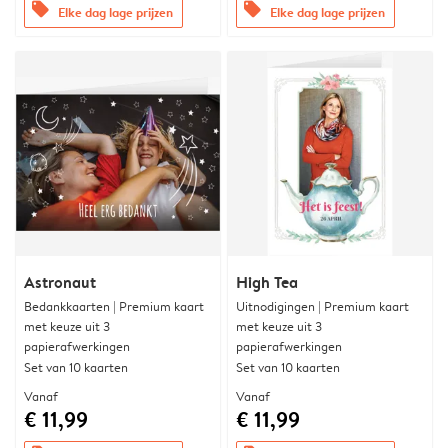
offers
offers
Elke dag lage prijzen
Elke dag lage prijzen
Astronaut
High Tea
Bedankkaarten | Premium kaart
Uitnodigingen | Premium kaart
met keuze uit 3
met keuze uit 3
papierafwerkingen
papierafwerkingen
Set van 10 kaarten
Set van 10 kaarten
Vanaf
Vanaf
€ 11,99
€ 11,99