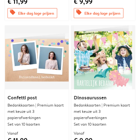
€ 11,99
€ 9,99
offers
offers
Elke dag lage prijzen
Elke dag lage prijzen
Confetti post
Dinosaurussen
Bedankkaarten | Premium kaart
Bedankkaarten | Premium kaart
met keuze uit 3
met keuze uit 3
papierafwerkingen
papierafwerkingen
Set van 10 kaarten
Set van 10 kaarten
Vanaf
Vanaf