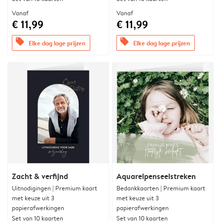
Vanaf
Vanaf
€ 11,99
€ 11,99
offers
offers
Elke dag lage prijzen
Elke dag lage prijzen
Zacht & verfijnd
Aquarelpenseelstreken
Uitnodigingen | Premium kaart
Bedankkaarten | Premium kaart
met keuze uit 3
met keuze uit 3
papierafwerkingen
papierafwerkingen
Set van 10 kaarten
Set van 10 kaarten