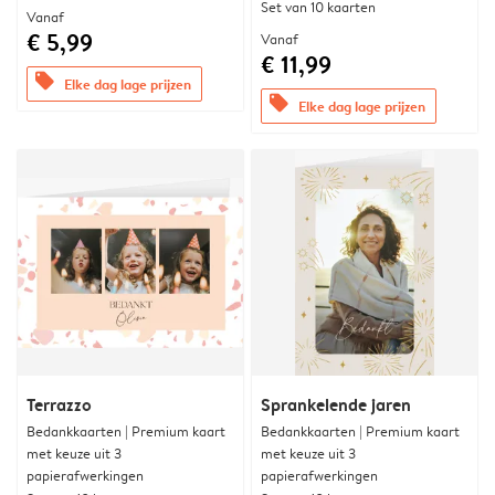
Set van 10 kaarten
Vanaf
€ 5,99
Vanaf
€ 11,99
offers
Elke dag lage prijzen
offers
Elke dag lage prijzen
Terrazzo
Sprankelende jaren
Bedankkaarten | Premium kaart
Bedankkaarten | Premium kaart
met keuze uit 3
met keuze uit 3
papierafwerkingen
papierafwerkingen