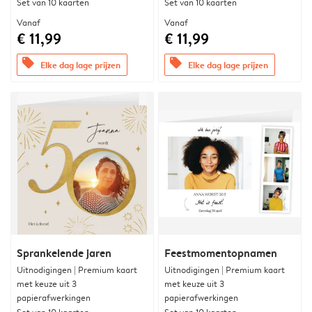
Set van 10 kaarten
Set van 10 kaarten
Vanaf
Vanaf
€ 11,99
€ 11,99
offers
offers
Elke dag lage prijzen
Elke dag lage prijzen
Sprankelende jaren
Feestmomentopnamen
Uitnodigingen | Premium kaart
Uitnodigingen | Premium kaart
met keuze uit 3
met keuze uit 3
papierafwerkingen
papierafwerkingen