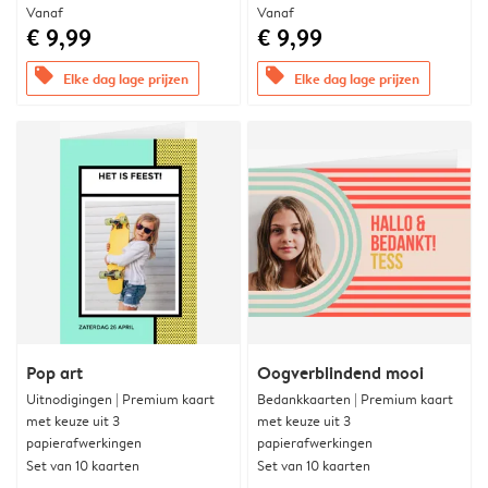
Vanaf
Vanaf
€ 9,99
€ 9,99
offers
offers
Elke dag lage prijzen
Elke dag lage prijzen
Pop art
Oogverblindend mooi
Uitnodigingen | Premium kaart
Bedankkaarten | Premium kaart
met keuze uit 3
met keuze uit 3
papierafwerkingen
papierafwerkingen
Set van 10 kaarten
Set van 10 kaarten