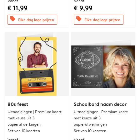
Vanaf
Vanaf
€ 11,99
€ 9,99
offers
offers
Elke dag lage prijzen
Elke dag lage prijzen
80s feest
Schoolbord naam decor
Uitnodigingen | Premium kaart
Uitnodigingen | Premium kaart
met keuze uit 3
met keuze uit 3
papierafwerkingen
papierafwerkingen
Set van 10 kaarten
Set van 10 kaarten
Vanaf
Vanaf