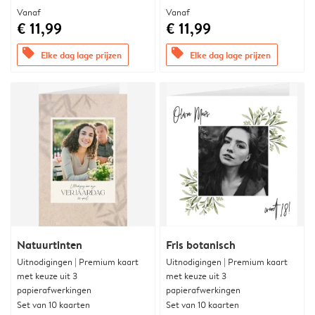
Vanaf
Vanaf
€ 11,99
€ 11,99
offers
offers
Elke dag lage prijzen
Elke dag lage prijzen
Natuurtinten
Fris botanisch
Uitnodigingen | Premium kaart
Uitnodigingen | Premium kaart
met keuze uit 3
met keuze uit 3
papierafwerkingen
papierafwerkingen
Set van 10 kaarten
Set van 10 kaarten