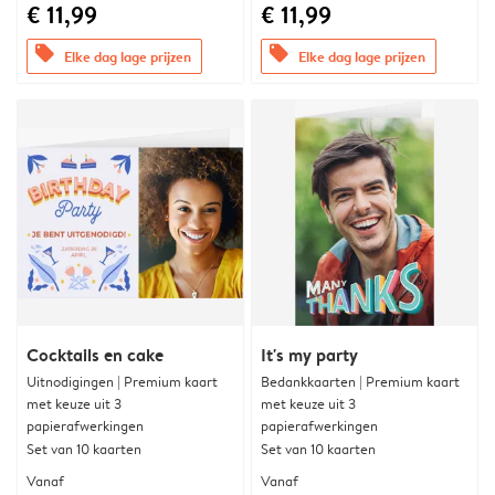
€ 11,99
€ 11,99
offers
offers
Elke dag lage prijzen
Elke dag lage prijzen
Cocktails en cake
It's my party
Uitnodigingen | Premium kaart
Bedankkaarten | Premium kaart
met keuze uit 3
met keuze uit 3
papierafwerkingen
papierafwerkingen
Set van 10 kaarten
Set van 10 kaarten
Vanaf
Vanaf