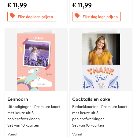
€ 11,99
€ 11,99
offers
offers
Elke dag lage prijzen
Elke dag lage prijzen
Eenhoorn
Cocktails en cake
Uitnodigingen | Premium kaart
Bedankkaarten | Premium kaart
met keuze uit 3
met keuze uit 3
papierafwerkingen
papierafwerkingen
Set van 10 kaarten
Set van 10 kaarten
Vanaf
Vanaf