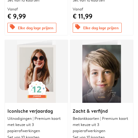
Set van 10 kaarten
Set van 10 kaarten
Vanaf
Vanaf
€ 9,99
€ 11,99
offers
offers
Elke dag lage prijzen
Elke dag lage prijzen
Iconische verjaardag
Zacht & verfijnd
Uitnodigingen | Premium kaart
Bedankkaarten | Premium kaart
met keuze uit 3
met keuze uit 3
papierafwerkingen
papierafwerkingen
Set van 10 kaarten
Set van 10 kaarten