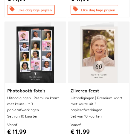
offers
offers
Elke dag lage prijzen
Elke dag lage prijzen
Photobooth foto's
Zilveren feest
Uitnodigingen | Premium kaart
Uitnodigingen | Premium kaart
met keuze uit 3
met keuze uit 3
papierafwerkingen
papierafwerkingen
Set van 10 kaarten
Set van 10 kaarten
Vanaf
Vanaf
€ 11,99
€ 11,99