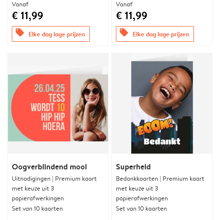
Vanaf
Vanaf
€ 11,99
€ 11,99
offers
offers
Elke dag lage prijzen
Elke dag lage prijzen
Oogverblindend mooi
Superheld
Uitnodigingen | Premium kaart
Bedankkaarten | Premium kaart
met keuze uit 3
met keuze uit 3
papierafwerkingen
papierafwerkingen
Set van 10 kaarten
Set van 10 kaarten