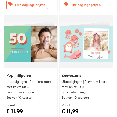
offers
offers
Elke dag lage prijzen
Elke dag lage prijzen
Pop mijlpalen
Zeewezens
Uitnodigingen | Premium kaart
Uitnodigingen | Premium kaart
met keuze uit 3
met keuze uit 3
papierafwerkingen
papierafwerkingen
Set van 10 kaarten
Set van 10 kaarten
Vanaf
Vanaf
€ 11,99
€ 11,99