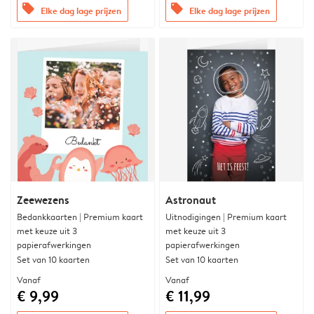
offers
offers
Elke dag lage prijzen
Elke dag lage prijzen
Zeewezens
Astronaut
Bedankkaarten | Premium kaart
Uitnodigingen | Premium kaart
met keuze uit 3
met keuze uit 3
papierafwerkingen
papierafwerkingen
Set van 10 kaarten
Set van 10 kaarten
Vanaf
Vanaf
€ 9,99
€ 11,99