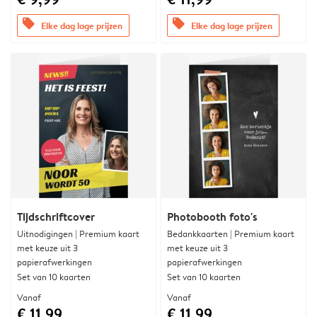
offers
offers
Elke dag lage prijzen
Elke dag lage prijzen
Tijdschriftcover
Photobooth foto's
Uitnodigingen | Premium kaart
Bedankkaarten | Premium kaart
met keuze uit 3
met keuze uit 3
papierafwerkingen
papierafwerkingen
Set van 10 kaarten
Set van 10 kaarten
Vanaf
Vanaf
€ 11,99
€ 11,99