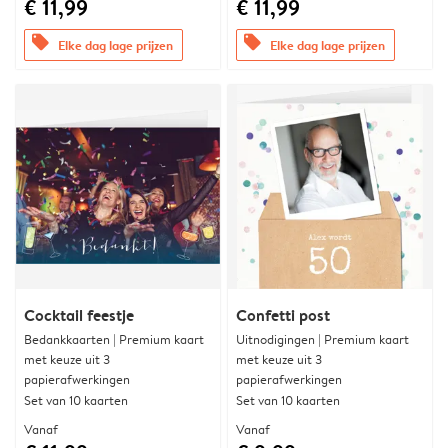
€ 11,99
€ 11,99
offers
offers
Elke dag lage prijzen
Elke dag lage prijzen
Cocktail feestje
Confetti post
Bedankkaarten | Premium kaart
Uitnodigingen | Premium kaart
met keuze uit 3
met keuze uit 3
papierafwerkingen
papierafwerkingen
Set van 10 kaarten
Set van 10 kaarten
Vanaf
Vanaf