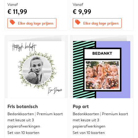
Vanaf
Vanaf
€ 11,99
€ 9,99
offers
offers
Elke dag lage prijzen
Elke dag lage prijzen
Fris botanisch
Pop art
Bedankkaarten | Premium kaart
Bedankkaarten | Premium kaart
met keuze uit 3
met keuze uit 3
papierafwerkingen
papierafwerkingen
Set van 10 kaarten
Set van 10 kaarten