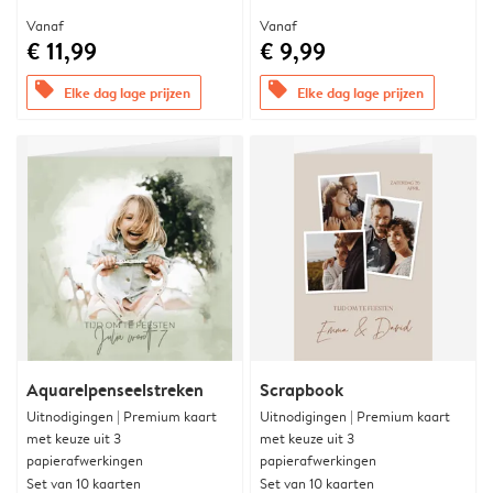
Vanaf
Vanaf
€ 11,99
€ 9,99
offers
offers
Elke dag lage prijzen
Elke dag lage prijzen
Aquarelpenseelstreken
Scrapbook
Uitnodigingen | Premium kaart
Uitnodigingen | Premium kaart
met keuze uit 3
met keuze uit 3
papierafwerkingen
papierafwerkingen
Set van 10 kaarten
Set van 10 kaarten