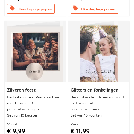
offers
offers
Elke dag lage prijzen
Elke dag lage prijzen
Zilveren feest
Glitters en fonkelingen
Bedankkaarten | Premium kaart
Bedankkaarten | Premium kaart
met keuze uit 3
met keuze uit 3
papierafwerkingen
papierafwerkingen
Set van 10 kaarten
Set van 10 kaarten
Vanaf
Vanaf
€ 9,99
€ 11,99