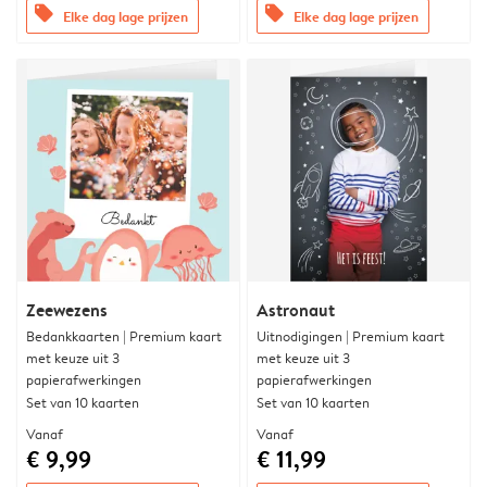
offers
offers
Elke dag lage prijzen
Elke dag lage prijzen
Zeewezens
Astronaut
Bedankkaarten | Premium kaart
Uitnodigingen | Premium kaart
met keuze uit 3
met keuze uit 3
papierafwerkingen
papierafwerkingen
Set van 10 kaarten
Set van 10 kaarten
Vanaf
Vanaf
€ 9,99
€ 11,99