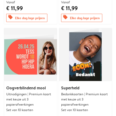
Vanaf
Vanaf
€ 11,99
€ 11,99
offers
offers
Elke dag lage prijzen
Elke dag lage prijzen
Oogverblindend mooi
Superheld
Uitnodigingen | Premium kaart
Bedankkaarten | Premium kaart
met keuze uit 3
met keuze uit 3
papierafwerkingen
papierafwerkingen
Set van 10 kaarten
Set van 10 kaarten