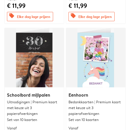
€ 11,99
€ 11,99
offers
offers
Elke dag lage prijzen
Elke dag lage prijzen
Schoolbord mijlpalen
Eenhoorn
Uitnodigingen | Premium kaart
Bedankkaarten | Premium kaart
met keuze uit 3
met keuze uit 3
papierafwerkingen
papierafwerkingen
Set van 10 kaarten
Set van 10 kaarten
Vanaf
Vanaf