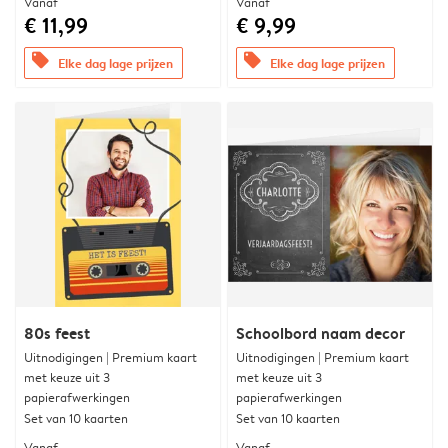
Vanaf
Vanaf
€ 11,99
€ 9,99
offers
offers
Elke dag lage prijzen
Elke dag lage prijzen
80s feest
Schoolbord naam decor
Uitnodigingen | Premium kaart
Uitnodigingen | Premium kaart
met keuze uit 3
met keuze uit 3
papierafwerkingen
papierafwerkingen
Set van 10 kaarten
Set van 10 kaarten
Vanaf
Vanaf