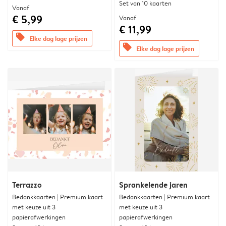
Set van 10 kaarten
Vanaf
€ 5,99
Vanaf
€ 11,99
offers
Elke dag lage prijzen
offers
Elke dag lage prijzen
Terrazzo
Sprankelende jaren
Bedankkaarten | Premium kaart
Bedankkaarten | Premium kaart
met keuze uit 3
met keuze uit 3
papierafwerkingen
papierafwerkingen