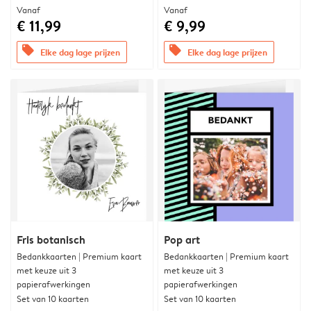
Vanaf
Vanaf
€ 11,99
€ 9,99
offers
offers
Elke dag lage prijzen
Elke dag lage prijzen
Fris botanisch
Pop art
Bedankkaarten | Premium kaart
Bedankkaarten | Premium kaart
met keuze uit 3
met keuze uit 3
papierafwerkingen
papierafwerkingen
Set van 10 kaarten
Set van 10 kaarten