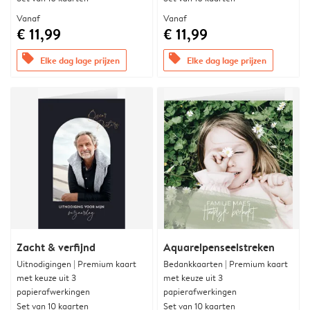
Vanaf
Vanaf
€ 11,99
€ 11,99
offers
offers
Elke dag lage prijzen
Elke dag lage prijzen
Zacht & verfijnd
Aquarelpenseelstreken
Uitnodigingen | Premium kaart
Bedankkaarten | Premium kaart
met keuze uit 3
met keuze uit 3
papierafwerkingen
papierafwerkingen
Set van 10 kaarten
Set van 10 kaarten