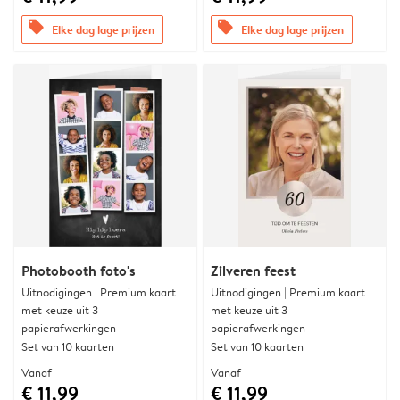
offers
offers
Elke dag lage prijzen
Elke dag lage prijzen
Photobooth foto's
Zilveren feest
Uitnodigingen | Premium kaart
Uitnodigingen | Premium kaart
met keuze uit 3
met keuze uit 3
papierafwerkingen
papierafwerkingen
Set van 10 kaarten
Set van 10 kaarten
Vanaf
Vanaf
€ 11,99
€ 11,99