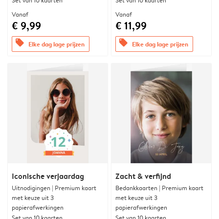
Set van 10 kaarten
Set van 10 kaarten
Vanaf
Vanaf
€ 9,99
€ 11,99
offers
offers
Elke dag lage prijzen
Elke dag lage prijzen
Iconische verjaardag
Zacht & verfijnd
Uitnodigingen | Premium kaart
Bedankkaarten | Premium kaart
met keuze uit 3
met keuze uit 3
papierafwerkingen
papierafwerkingen
Set van 10 kaarten
Set van 10 kaarten