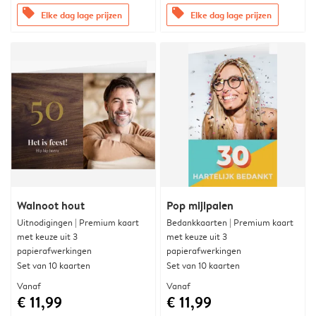
offers
offers
Elke dag lage prijzen
Elke dag lage prijzen
Walnoot hout
Pop mijlpalen
Uitnodigingen | Premium kaart
Bedankkaarten | Premium kaart
met keuze uit 3
met keuze uit 3
papierafwerkingen
papierafwerkingen
Set van 10 kaarten
Set van 10 kaarten
Vanaf
Vanaf
€ 11,99
€ 11,99