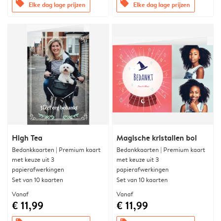
offers
offers
Elke dag lage prijzen
Elke dag lage prijzen
High Tea
Magische kristallen bol
Bedankkaarten | Premium kaart
Bedankkaarten | Premium kaart
met keuze uit 3
met keuze uit 3
papierafwerkingen
papierafwerkingen
Set van 10 kaarten
Set van 10 kaarten
Vanaf
Vanaf
€ 11,99
€ 11,99