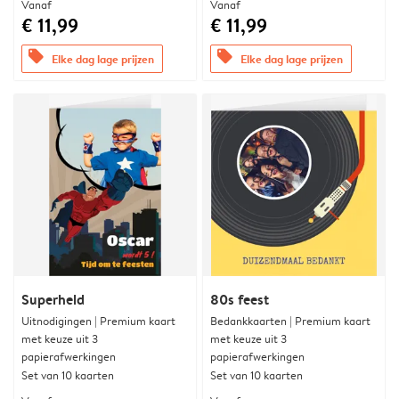
Vanaf
Vanaf
€ 11,99
€ 11,99
offers
offers
Elke dag lage prijzen
Elke dag lage prijzen
Superheld
80s feest
Uitnodigingen | Premium kaart
Bedankkaarten | Premium kaart
met keuze uit 3
met keuze uit 3
papierafwerkingen
papierafwerkingen
Set van 10 kaarten
Set van 10 kaarten