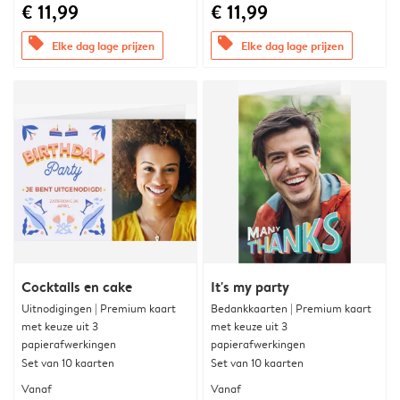
€ 11,99
€ 11,99
offers
offers
Elke dag lage prijzen
Elke dag lage prijzen
Cocktails en cake
It's my party
Uitnodigingen | Premium kaart
Bedankkaarten | Premium kaart
met keuze uit 3
met keuze uit 3
papierafwerkingen
papierafwerkingen
Set van 10 kaarten
Set van 10 kaarten
Vanaf
Vanaf