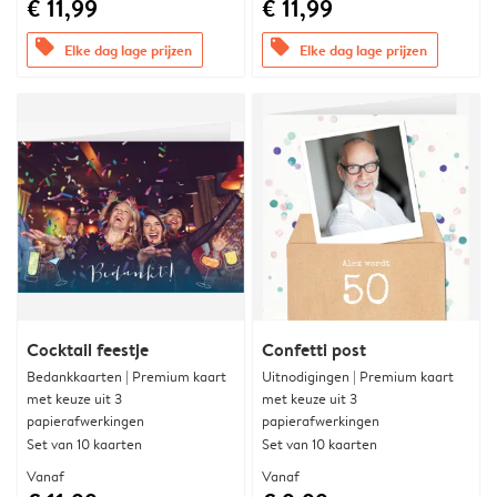
€ 11,99
€ 11,99
offers
offers
Elke dag lage prijzen
Elke dag lage prijzen
Cocktail feestje
Confetti post
Bedankkaarten | Premium kaart
Uitnodigingen | Premium kaart
met keuze uit 3
met keuze uit 3
papierafwerkingen
papierafwerkingen
Set van 10 kaarten
Set van 10 kaarten
Vanaf
Vanaf