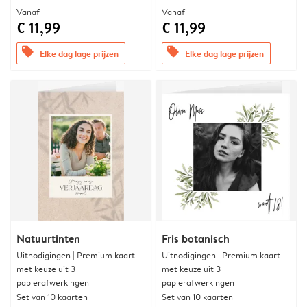
Vanaf
Vanaf
€ 11,99
€ 11,99
offers
offers
Elke dag lage prijzen
Elke dag lage prijzen
Natuurtinten
Fris botanisch
Uitnodigingen | Premium kaart
Uitnodigingen | Premium kaart
met keuze uit 3
met keuze uit 3
papierafwerkingen
papierafwerkingen
Set van 10 kaarten
Set van 10 kaarten