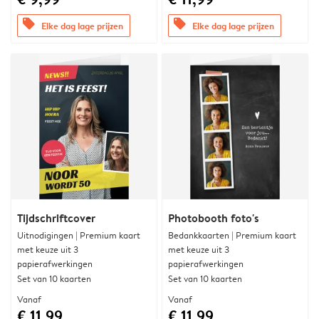
offers
offers
Elke dag lage prijzen
Elke dag lage prijzen
Tijdschriftcover
Photobooth foto's
Uitnodigingen | Premium kaart
Bedankkaarten | Premium kaart
met keuze uit 3
met keuze uit 3
papierafwerkingen
papierafwerkingen
Set van 10 kaarten
Set van 10 kaarten
Vanaf
Vanaf
€ 11,99
€ 11,99