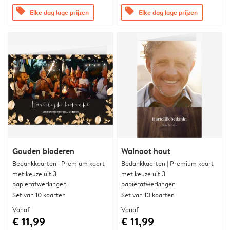
offers
offers
Elke dag lage prijzen
Elke dag lage prijzen
Gouden bladeren
Walnoot hout
Bedankkaarten | Premium kaart
Bedankkaarten | Premium kaart
met keuze uit 3
met keuze uit 3
papierafwerkingen
papierafwerkingen
Set van 10 kaarten
Set van 10 kaarten
Vanaf
Vanaf
€ 11,99
€ 11,99