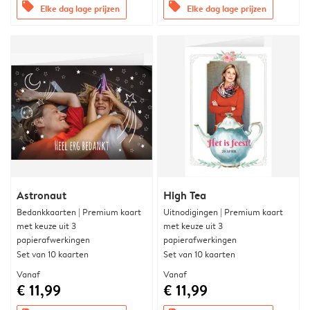
offers
offers
Elke dag lage prijzen
Elke dag lage prijzen
Astronaut
High Tea
Bedankkaarten | Premium kaart
Uitnodigingen | Premium kaart
met keuze uit 3
met keuze uit 3
papierafwerkingen
papierafwerkingen
Set van 10 kaarten
Set van 10 kaarten
Vanaf
Vanaf
€ 11,99
€ 11,99