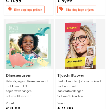
€ 11,99
€ 9,99
offers
offers
Elke dag lage prijzen
Elke dag lage prijzen
Dinosaurussen
Tijdschriftcover
Uitnodigingen | Premium kaart
Bedankkaarten | Premium kaart
met keuze uit 3
met keuze uit 3
papierafwerkingen
papierafwerkingen
Set van 10 kaarten
Set van 10 kaarten
Vanaf
Vanaf
€ 9,99
€ 11,99