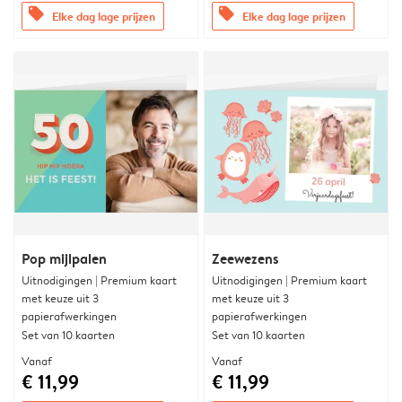
offers
offers
Elke dag lage prijzen
Elke dag lage prijzen
Pop mijlpalen
Zeewezens
Uitnodigingen | Premium kaart
Uitnodigingen | Premium kaart
met keuze uit 3
met keuze uit 3
papierafwerkingen
papierafwerkingen
Set van 10 kaarten
Set van 10 kaarten
Vanaf
Vanaf
€ 11,99
€ 11,99