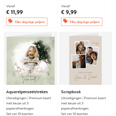
Vanaf
Vanaf
€ 11,99
€ 9,99
offers
offers
Elke dag lage prijzen
Elke dag lage prijzen
Aquarelpenseelstreken
Scrapbook
Uitnodigingen | Premium kaart
Uitnodigingen | Premium kaart
met keuze uit 3
met keuze uit 3
papierafwerkingen
papierafwerkingen
Set van 10 kaarten
Set van 10 kaarten