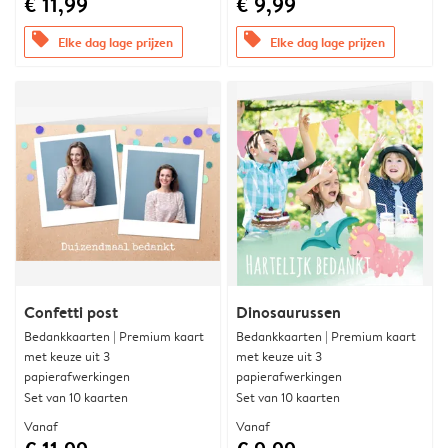
€ 11,99
€ 9,99
offers
offers
Elke dag lage prijzen
Elke dag lage prijzen
Confetti post
Dinosaurussen
Bedankkaarten | Premium kaart
Bedankkaarten | Premium kaart
met keuze uit 3
met keuze uit 3
papierafwerkingen
papierafwerkingen
Set van 10 kaarten
Set van 10 kaarten
Vanaf
Vanaf