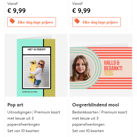
Vanaf
Vanaf
€ 9,99
€ 9,99
offers
offers
Elke dag lage prijzen
Elke dag lage prijzen
Pop art
Oogverblindend mooi
Uitnodigingen | Premium kaart
Bedankkaarten | Premium kaart
met keuze uit 3
met keuze uit 3
papierafwerkingen
papierafwerkingen
Set van 10 kaarten
Set van 10 kaarten