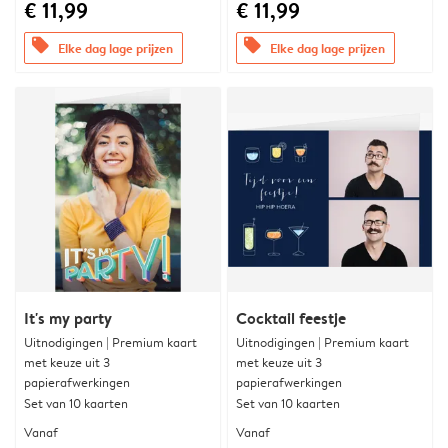
€ 11,99
€ 11,99
offers
offers
Elke dag lage prijzen
Elke dag lage prijzen
It's my party
Cocktail feestje
Uitnodigingen | Premium kaart
Uitnodigingen | Premium kaart
met keuze uit 3
met keuze uit 3
papierafwerkingen
papierafwerkingen
Set van 10 kaarten
Set van 10 kaarten
Vanaf
Vanaf