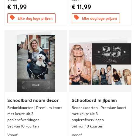
€ 11,99
€ 11,99
offers
offers
Elke dag lage prijzen
Elke dag lage prijzen
Schoolbord naam decor
Schoolbord mijlpalen
Bedankkaarten | Premium kaart
Bedankkaarten | Premium kaart
met keuze uit 3
met keuze uit 3
papierafwerkingen
papierafwerkingen
Set van 10 kaarten
Set van 10 kaarten
Vanaf
Vanaf