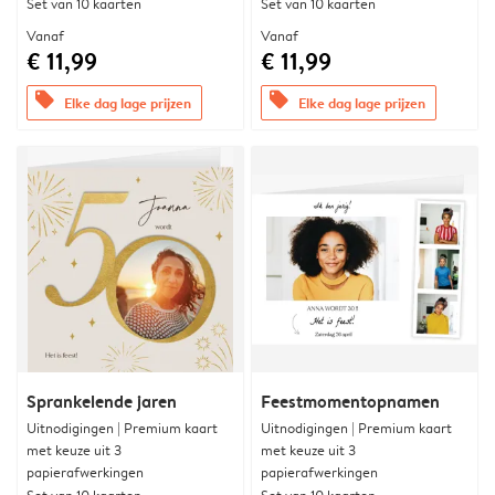
Set van 10 kaarten
Set van 10 kaarten
Vanaf
Vanaf
€ 11,99
€ 11,99
offers
offers
Elke dag lage prijzen
Elke dag lage prijzen
Sprankelende jaren
Feestmomentopnamen
Uitnodigingen | Premium kaart
Uitnodigingen | Premium kaart
met keuze uit 3
met keuze uit 3
papierafwerkingen
papierafwerkingen