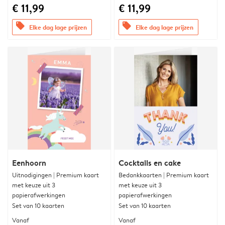
€ 11,99
€ 11,99
offers
offers
Elke dag lage prijzen
Elke dag lage prijzen
Eenhoorn
Cocktails en cake
Uitnodigingen | Premium kaart
Bedankkaarten | Premium kaart
met keuze uit 3
met keuze uit 3
papierafwerkingen
papierafwerkingen
Set van 10 kaarten
Set van 10 kaarten
Vanaf
Vanaf