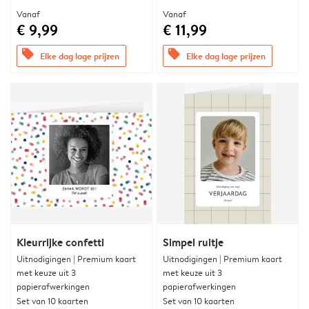
Vanaf
Vanaf
€ 9,99
€ 11,99
offers
offers
Elke dag lage prijzen
Elke dag lage prijzen
Kleurrijke confetti
Simpel ruitje
Uitnodigingen | Premium kaart
Uitnodigingen | Premium kaart
met keuze uit 3
met keuze uit 3
papierafwerkingen
papierafwerkingen
Set van 10 kaarten
Set van 10 kaarten