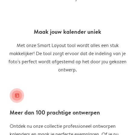
Maak jouw kalender uniek
Met onze Smart Layout tool wordt alles een stuk
makkelijker! De tool zorgt ervoor dat de indeling van je
foto's perfect wordt afgestemd op het door jou gekozen
ontwerp.
layout_alt
Meer dan 100 prachtige ontwerpen
Ontdek nu onze collectie professioneel ontworpen
kalenders en maak je perfecte exemplaren. Of je nu