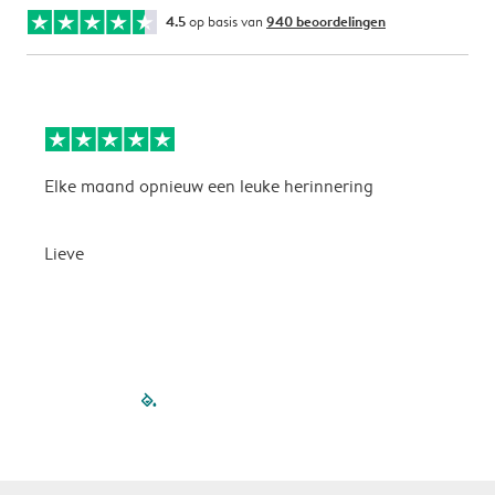
4.5
op basis van
940 beoordelingen
Elke maand opnieuw een leuke herinnering
E
l
Lieve
P
filled-pagination
outlined-paginatio
outlined-paginat
outlined-pagin
outlined-pag
outlined-p