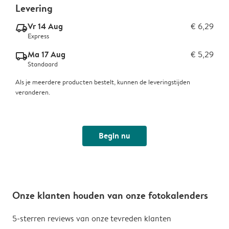
Levering
Vr 14 Aug
€ 6,29
delivery_express_v2
Express
Ma 17 Aug
€ 5,29
delivery_standard_v2
Standaard
Als je meerdere producten bestelt, kunnen de leveringstijden
veranderen.
Begin nu
Onze klanten houden van onze fotokalenders
5-sterren reviews van onze tevreden klanten