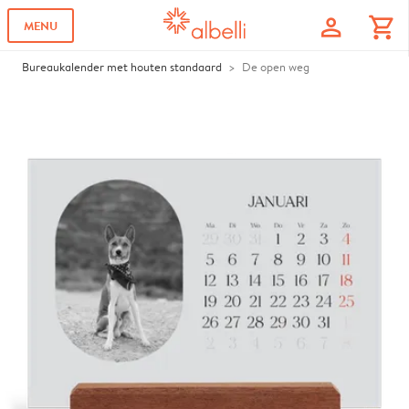
profile
shopping_cart
MENU
Bureaukalender met houten standaard
De open weg