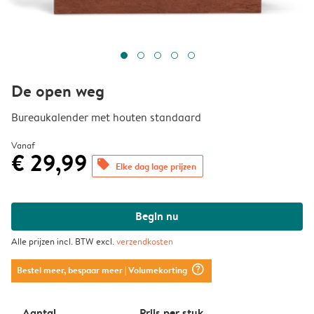
De open weg
Bureaukalender met houten standaard
Vanaf
€ 29,99
offers
Elke dag lage prijzen
Begin nu
Alle prijzen incl. BTW excl.
verzendkosten
question_mark_circle
Bestel meer, bespaar meer
| Volumekorting
Aantal
Prijs per stuk