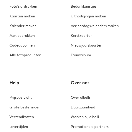
Foto’s afdrukken
Bedankkaartjes
Kaarten maken
Uitnodigingen maken
Kalender maken
Verjaardagskalenders maken
Mok bedrukken
Kerstkaarten
Cadeaubonnen
Nieuwjaarskaarten
Alle fotoproducten
Trouwalbum
Help
Over ons
Prijsoverzicht
Over albelli
Grote bestellingen
Duurzaamheid
Verzendkosten
Werken bij albelli
Levertijden
Promotionele partners