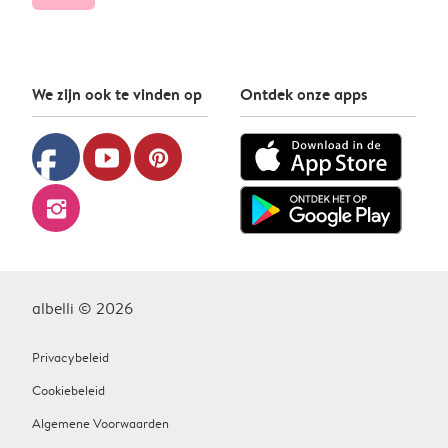
We zijn ook te vinden op
Ontdek onze apps
facebook
youtube
pinterest
instagram
albelli © 2026
Privacybeleid
Cookiebeleid
Algemene Voorwaarden