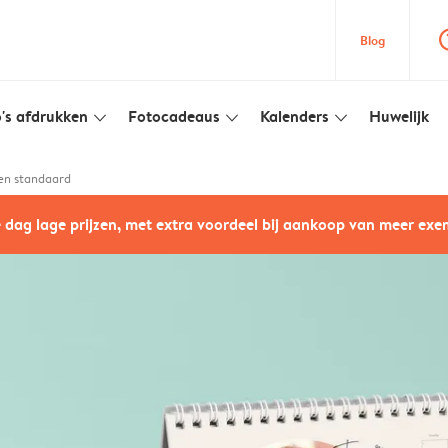
question
Blog
's afdrukken
Fotocadeaus
Kalenders
Huwelijk
slim_arrow_down
slim_arrow_down
slim_arrow_down
en standaard
e dag lage prijzen, met extra voordeel bij aankoop van meer ex