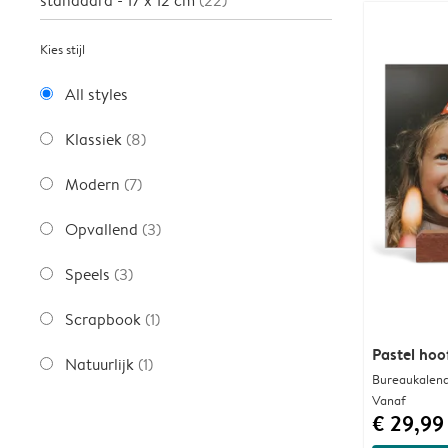
standaard - 17 x 12 cm
(22)
Kies stijl
All styles
Klassiek
(8)
Modern
(7)
Opvallend
(3)
Speels
(3)
Scrapbook
(1)
Pastel hoo
Natuurlijk
(1)
Bureaukalend
Vanaf
€ 29,99