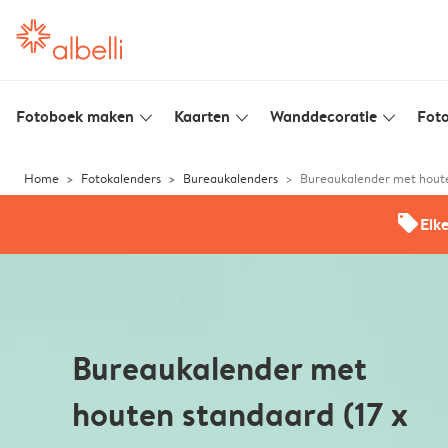
Fotoboek maken
Kaarten
Wanddecoratie
Foto
slim_arrow_down
slim_arrow_down
slim_arrow_down
Home
Fotokalenders
Bureaukalenders
Bureaukalender met hout
offers
Elk
Bureaukalender met
houten standaard (17 x