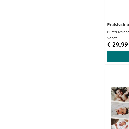
Pruisisch 
Bureaukalend
Vanaf
€ 29,99