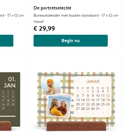
De portretselectie
d - 17 x 12 cm
Bureaukalender met houten standaard - 17 x 12 cm
Vanaf
€ 29,99
Begin nu