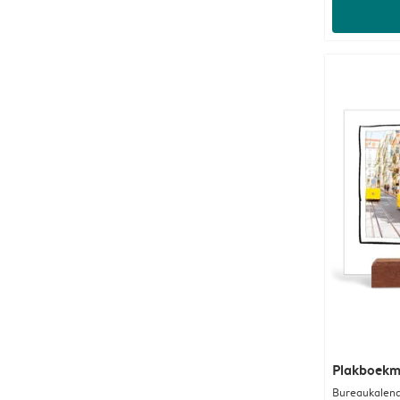
Plakboek
Bureaukalend