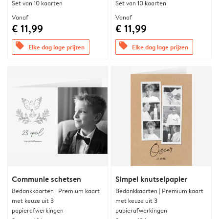
Set van 10 kaarten
Set van 10 kaarten
Vanaf
Vanaf
€ 11,99
€ 11,99
offers
offers
Elke dag lage prijzen
Elke dag lage prijzen
Communie schetsen
Simpel knutselpapier
Bedankkaarten | Premium kaart
Bedankkaarten | Premium kaart
met keuze uit 3
met keuze uit 3
papierafwerkingen
papierafwerkingen