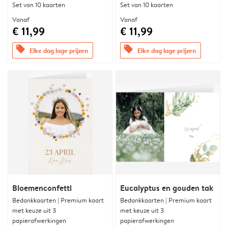
Set van 10 kaarten
Set van 10 kaarten
Vanaf
Vanaf
€ 11,99
€ 11,99
offers
offers
Elke dag lage prijzen
Elke dag lage prijzen
Bloemenconfetti
Eucalyptus en gouden tak
Bedankkaarten | Premium kaart
Bedankkaarten | Premium kaart
met keuze uit 3
met keuze uit 3
papierafwerkingen
papierafwerkingen