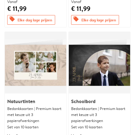
Vanaf
Vanaf
€ 11,99
€ 11,99
offers
offers
Elke dag lage prijzen
Elke dag lage prijzen
Natuurtinten
Schoolbord
Bedankkaarten | Premium kaart
Bedankkaarten | Premium kaart
met keuze uit 3
met keuze uit 3
papierafwerkingen
papierafwerkingen
Set van 10 kaarten
Set van 10 kaarten