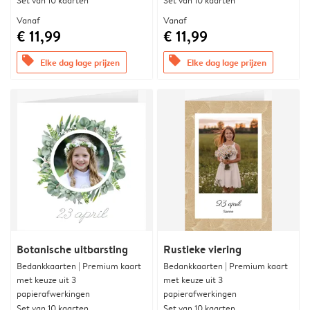
Set van 10 kaarten
Set van 10 kaarten
Vanaf
Vanaf
€ 11,99
€ 11,99
offers
offers
Elke dag lage prijzen
Elke dag lage prijzen
Botanische uitbarsting
Rustieke viering
Bedankkaarten | Premium kaart
Bedankkaarten | Premium kaart
met keuze uit 3
met keuze uit 3
papierafwerkingen
papierafwerkingen
Set van 10 kaarten
Set van 10 kaarten