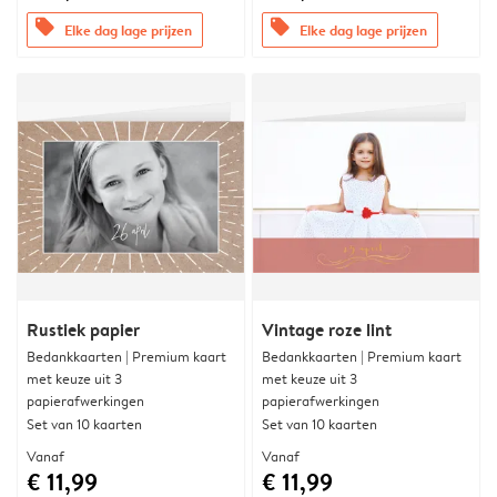
offers
offers
Elke dag lage prijzen
Elke dag lage prijzen
Rustiek papier
Vintage roze lint
Bedankkaarten | Premium kaart
Bedankkaarten | Premium kaart
met keuze uit 3
met keuze uit 3
papierafwerkingen
papierafwerkingen
Set van 10 kaarten
Set van 10 kaarten
Vanaf
Vanaf
€ 11,99
€ 11,99