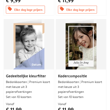
€ 9,99
€ 11,99
offers
offers
Elke dag lage prijzen
Elke dag lage prijzen
Gedeeltelijke kleurfilter
Kadercompositie
Bedankkaarten | Premium kaart
Bedankkaarten | Premium kaart
met keuze uit 3
met keuze uit 3
papierafwerkingen
papierafwerkingen
Set van 10 kaarten
Set van 10 kaarten
Vanaf
Vanaf
€ 11,99
€ 11,99