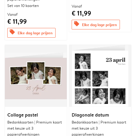
Set van 10 kaarten
Vanaf
€ 11,99
Vanaf
€ 11,99
offers
Elke dag lage prijzen
offers
Elke dag lage prijzen
Collage pastel
Diagonale datum
Bedankkaarten | Premium kaart
Bedankkaarten | Premium kaart
met keuze uit 3
met keuze uit 3
papierafwerkingen
papierafwerkingen