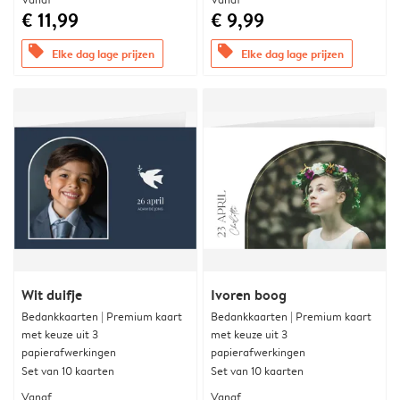
€ 11,99
€ 9,99
offers
offers
Elke dag lage prijzen
Elke dag lage prijzen
Wit duifje
Ivoren boog
Bedankkaarten | Premium kaart
Bedankkaarten | Premium kaart
met keuze uit 3
met keuze uit 3
papierafwerkingen
papierafwerkingen
Set van 10 kaarten
Set van 10 kaarten
Vanaf
Vanaf