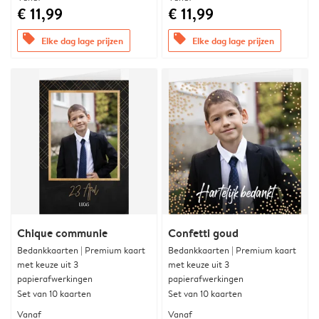
€ 11,99
€ 11,99
offers
offers
Elke dag lage prijzen
Elke dag lage prijzen
Chique communie
Confetti goud
Bedankkaarten | Premium kaart
Bedankkaarten | Premium kaart
met keuze uit 3
met keuze uit 3
papierafwerkingen
papierafwerkingen
Set van 10 kaarten
Set van 10 kaarten
Vanaf
Vanaf