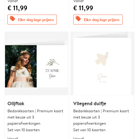
Vanaf
Vanaf
€ 11,99
€ 11,99
offers
offers
Elke dag lage prijzen
Elke dag lage prijzen
Olijftak
Vliegend duifje
Bedankkaarten | Premium kaart
Bedankkaarten | Premium kaart
met keuze uit 3
met keuze uit 3
papierafwerkingen
papierafwerkingen
Set van 10 kaarten
Set van 10 kaarten
Vanaf
Vanaf