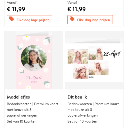
Vanaf
Vanaf
€ 11,99
€ 11,99
offers
offers
Elke dag lage prijzen
Elke dag lage prijzen
Madeliefjes
Dit ben ik
Bedankkaarten | Premium kaart
Bedankkaarten | Premium kaart
met keuze uit 3
met keuze uit 3
papierafwerkingen
papierafwerkingen
Set van 10 kaarten
Set van 10 kaarten