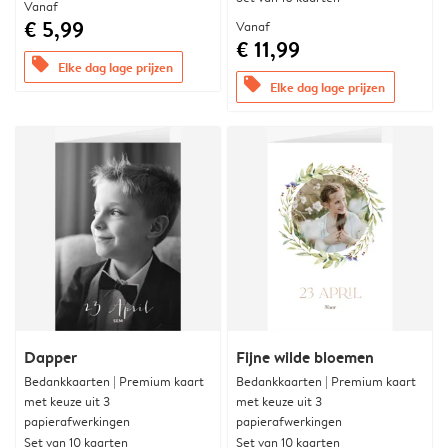
Vanaf
€ 5,99
Vanaf
€ 11,99
offers
Elke dag lage prijzen
offers
Elke dag lage prijzen
Dapper
Fijne wilde bloemen
Bedankkaarten | Premium kaart
Bedankkaarten | Premium kaart
met keuze uit 3
met keuze uit 3
papierafwerkingen
papierafwerkingen
Set van 10 kaarten
Set van 10 kaarten