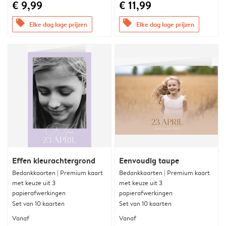
€ 9,99
€ 11,99
offers
offers
Elke dag lage prijzen
Elke dag lage prijzen
Effen kleurachtergrond
Eenvoudig taupe
Bedankkaarten | Premium kaart
Bedankkaarten | Premium kaart
met keuze uit 3
met keuze uit 3
papierafwerkingen
papierafwerkingen
Set van 10 kaarten
Set van 10 kaarten
Vanaf
Vanaf