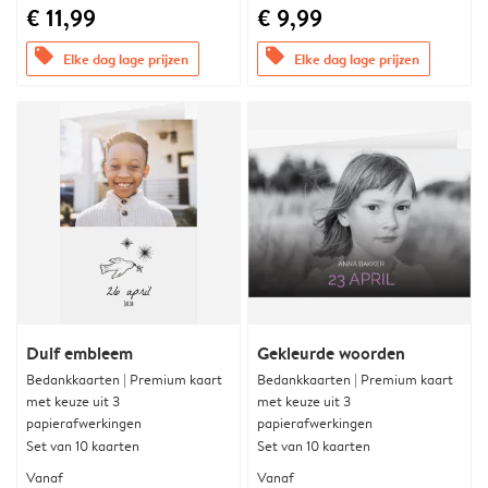
€ 11,99
€ 9,99
offers
offers
Elke dag lage prijzen
Elke dag lage prijzen
Duif embleem
Gekleurde woorden
Bedankkaarten | Premium kaart
Bedankkaarten | Premium kaart
met keuze uit 3
met keuze uit 3
papierafwerkingen
papierafwerkingen
Set van 10 kaarten
Set van 10 kaarten
Vanaf
Vanaf