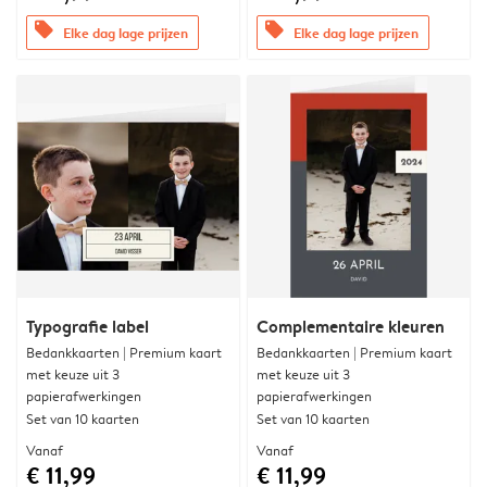
offers
offers
Elke dag lage prijzen
Elke dag lage prijzen
Typografie label
Complementaire kleuren
Bedankkaarten | Premium kaart
Bedankkaarten | Premium kaart
met keuze uit 3
met keuze uit 3
papierafwerkingen
papierafwerkingen
Set van 10 kaarten
Set van 10 kaarten
Vanaf
Vanaf
€ 11,99
€ 11,99