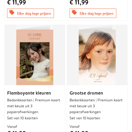
€ 11,99
€ 11,99
offers
offers
Elke dag lage prijzen
Elke dag lage prijzen
Flamboyante kleuren
Grootse dromen
Bedankkaarten | Premium kaart
Bedankkaarten | Premium kaart
met keuze uit 3
met keuze uit 3
papierafwerkingen
papierafwerkingen
Set van 10 kaarten
Set van 10 kaarten
Vanaf
Vanaf