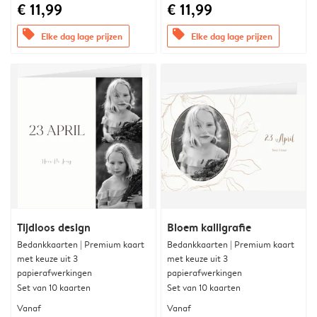
€ 11,99
€ 11,99
offers
offers
Elke dag lage prijzen
Elke dag lage prijzen
Tijdloos design
Bloem kalligrafie
Bedankkaarten | Premium kaart
Bedankkaarten | Premium kaart
met keuze uit 3
met keuze uit 3
papierafwerkingen
papierafwerkingen
Set van 10 kaarten
Set van 10 kaarten
Vanaf
Vanaf