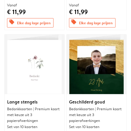
Vanaf
Vanaf
€ 11,99
€ 11,99
offers
offers
Elke dag lage prijzen
Elke dag lage prijzen
Lange stengels
Geschilderd goud
Bedankkaarten | Premium kaart
Bedankkaarten | Premium kaart
met keuze uit 3
met keuze uit 3
papierafwerkingen
papierafwerkingen
Set van 10 kaarten
Set van 10 kaarten