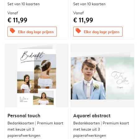
Set van 10 kaarten
Set van 10 kaarten
Vanaf
Vanaf
€ 11,99
€ 11,99
offers
offers
Elke dag lage prijzen
Elke dag lage prijzen
Personal touch
Aquarel abstract
Bedankkaarten | Premium kaart
Bedankkaarten | Premium kaart
met keuze uit 3
met keuze uit 3
papierafwerkingen
papierafwerkingen