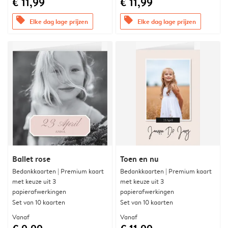
€ 11,99
€ 11,99
offers
offers
Elke dag lage prijzen
Elke dag lage prijzen
Ballet rose
Toen en nu
Bedankkaarten | Premium kaart
Bedankkaarten | Premium kaart
met keuze uit 3
met keuze uit 3
papierafwerkingen
papierafwerkingen
Set van 10 kaarten
Set van 10 kaarten
Vanaf
Vanaf