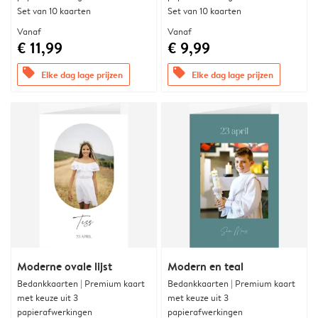
Set van 10 kaarten
Set van 10 kaarten
Vanaf
Vanaf
€ 11,99
€ 9,99
offers
offers
Elke dag lage prijzen
Elke dag lage prijzen
Moderne ovale lijst
Modern en teal
Bedankkaarten | Premium kaart
Bedankkaarten | Premium kaart
met keuze uit 3
met keuze uit 3
papierafwerkingen
papierafwerkingen