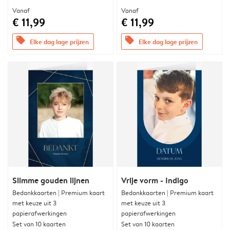
Vanaf
Vanaf
€ 11,99
€ 11,99
offers
offers
Elke dag lage prijzen
Elke dag lage prijzen
Slimme gouden lijnen
Vrije vorm - Indigo
Bedankkaarten | Premium kaart
Bedankkaarten | Premium kaart
met keuze uit 3
met keuze uit 3
papierafwerkingen
papierafwerkingen
Set van 10 kaarten
Set van 10 kaarten