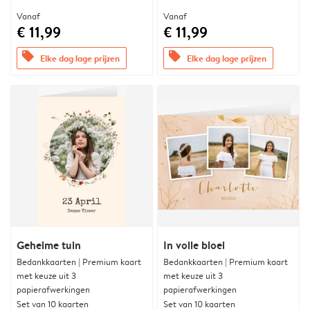
Vanaf
Vanaf
€ 11,99
€ 11,99
offers
offers
Elke dag lage prijzen
Elke dag lage prijzen
Geheime tuin
In volle bloei
Bedankkaarten | Premium kaart
Bedankkaarten | Premium kaart
met keuze uit 3
met keuze uit 3
papierafwerkingen
papierafwerkingen
Set van 10 kaarten
Set van 10 kaarten