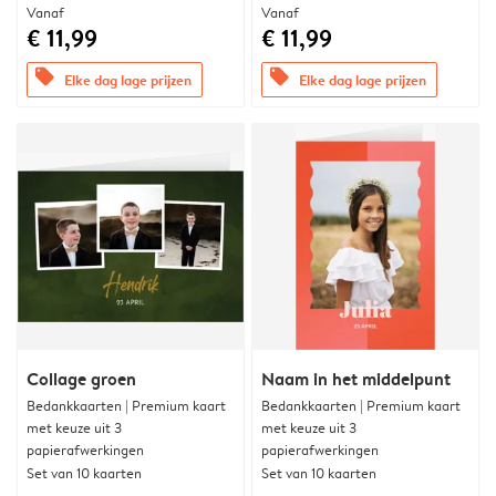
Vanaf
Vanaf
€ 11,99
€ 11,99
offers
offers
Elke dag lage prijzen
Elke dag lage prijzen
Collage groen
Naam in het middelpunt
Bedankkaarten | Premium kaart
Bedankkaarten | Premium kaart
met keuze uit 3
met keuze uit 3
papierafwerkingen
papierafwerkingen
Set van 10 kaarten
Set van 10 kaarten