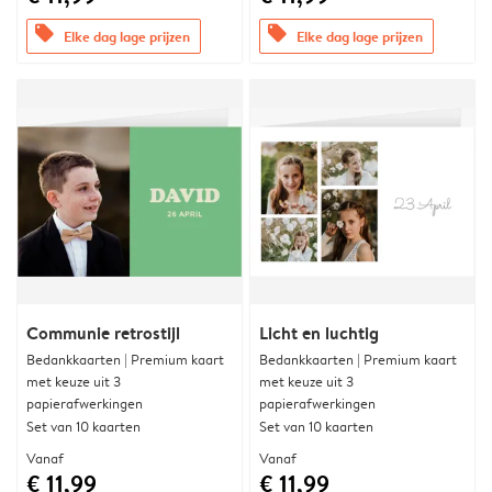
offers
offers
Elke dag lage prijzen
Elke dag lage prijzen
Communie retrostijl
Licht en luchtig
Bedankkaarten | Premium kaart
Bedankkaarten | Premium kaart
met keuze uit 3
met keuze uit 3
papierafwerkingen
papierafwerkingen
Set van 10 kaarten
Set van 10 kaarten
Vanaf
Vanaf
€ 11,99
€ 11,99