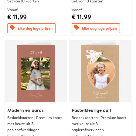
Set van 10 kaarten
Set van 10 kaarten
Vanaf
Vanaf
€ 11,99
€ 11,99
offers
offers
Elke dag lage prijzen
Elke dag lage prijzen
Modern en aards
Pastelkleurige duif
Bedankkaarten | Premium kaart
Bedankkaarten | Premium kaart
met keuze uit 3
met keuze uit 3
papierafwerkingen
papierafwerkingen