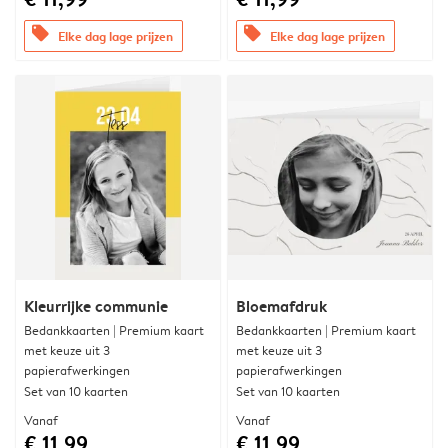
offers
offers
Elke dag lage prijzen
Elke dag lage prijzen
Kleurrijke communie
Bloemafdruk
Bedankkaarten | Premium kaart
Bedankkaarten | Premium kaart
met keuze uit 3
met keuze uit 3
papierafwerkingen
papierafwerkingen
Set van 10 kaarten
Set van 10 kaarten
Vanaf
Vanaf
€ 11,99
€ 11,99