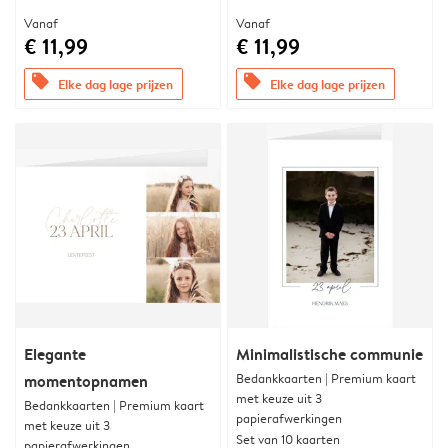
Vanaf
Vanaf
€ 11,99
€ 11,99
offers
offers
Elke dag lage prijzen
Elke dag lage prijzen
Elegante
Minimalistische communie
Bedankkaarten | Premium kaart
momentopnamen
met keuze uit 3
Bedankkaarten | Premium kaart
papierafwerkingen
met keuze uit 3
Set van 10 kaarten
papierafwerkingen