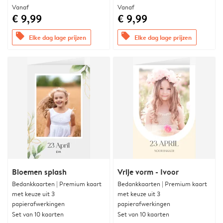
Vanaf
Vanaf
€ 9,99
€ 9,99
offers
offers
Elke dag lage prijzen
Elke dag lage prijzen
Bloemen splash
Vrije vorm - Ivoor
Bedankkaarten | Premium kaart
Bedankkaarten | Premium kaart
met keuze uit 3
met keuze uit 3
papierafwerkingen
papierafwerkingen
Set van 10 kaarten
Set van 10 kaarten