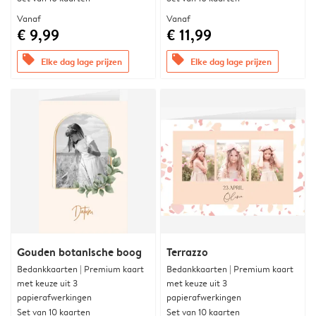
Vanaf
Vanaf
€ 9,99
€ 11,99
offers
offers
Elke dag lage prijzen
Elke dag lage prijzen
Gouden botanische boog
Terrazzo
Bedankkaarten | Premium kaart
Bedankkaarten | Premium kaart
met keuze uit 3
met keuze uit 3
papierafwerkingen
papierafwerkingen
Set van 10 kaarten
Set van 10 kaarten