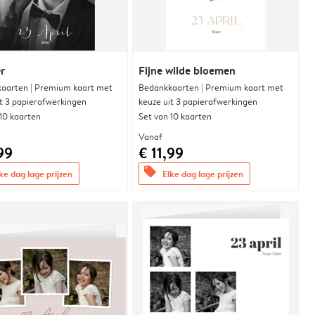
r
Fijne wilde bloemen
aarten | Premium kaart met
Bedankkaarten | Premium kaart met
it 3 papierafwerkingen
keuze uit 3 papierafwerkingen
 10 kaarten
Set van 10 kaarten
Vanaf
99
€ 11,99
offers
ke dag lage prijzen
Elke dag lage prijzen