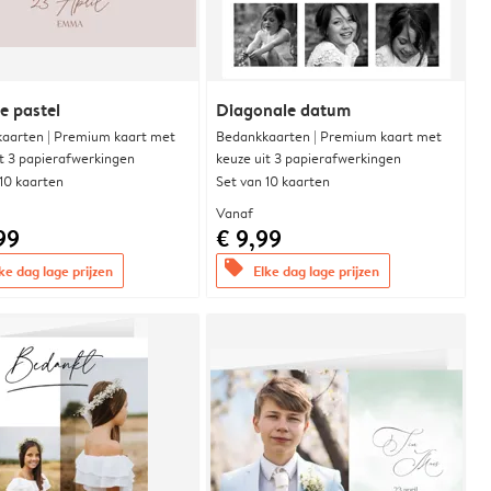
e pastel
Diagonale datum
aarten | Premium kaart met
Bedankkaarten | Premium kaart met
it 3 papierafwerkingen
keuze uit 3 papierafwerkingen
 10 kaarten
Set van 10 kaarten
Vanaf
99
€ 9,99
offers
ke dag lage prijzen
Elke dag lage prijzen