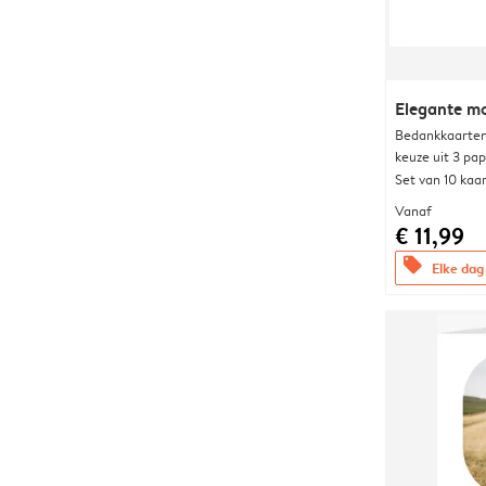
Elegante 
Bedankkaarten
keuze uit 3 pa
Set van 10 kaa
Vanaf
€ 11,99
offers
Elke dag 