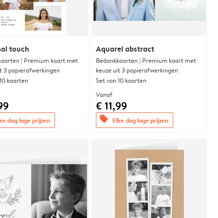
al touch
Aquarel abstract
aarten | Premium kaart met
Bedankkaarten | Premium kaart met
it 3 papierafwerkingen
keuze uit 3 papierafwerkingen
 10 kaarten
Set van 10 kaarten
Vanaf
99
€ 11,99
offers
ke dag lage prijzen
Elke dag lage prijzen