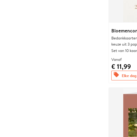
Bloemencon
Bedankkaarten
keuze uit 3 pa
Set van 10 kaa
Vanaf
€ 11,99
offers
Elke dag 