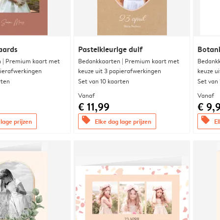
aards
Pastelkleurige duif
Botani
 | Premium kaart met
Bedankkaarten | Premium kaart met
Bedankk
pierafwerkingen
keuze uit 3 papierafwerkingen
keuze u
rten
Set van 10 kaarten
Set van
Vanaf
Vanaf
€ 11,99
€ 9,
offers
offers
lage prijzen
Elke dag lage prijzen
El