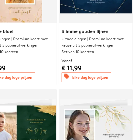
e bloei
Slimme gouden lijnen
gingen | Premium kaart met
Uitnodigingen | Premium kaart met
it 3 papierafwerkingen
keuze uit 3 papierafwerkingen
 10 kaarten
Set van 10 kaarten
Vanaf
99
€ 11,99
offers
ke dag lage prijzen
Elke dag lage prijzen