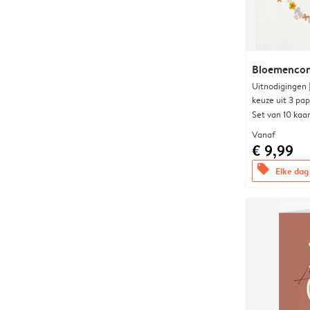
Bloemencon
Uitnodigingen
keuze uit 3 pa
Set van 10 kaa
Vanaf
€ 9,99
offers
Elke dag 