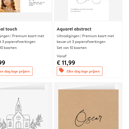
al touch
Aquarel abstract
gingen | Premium kaart met
Uitnodigingen | Premium kaart met
it 3 papierafwerkingen
keuze uit 3 papierafwerkingen
 10 kaarten
Set van 10 kaarten
Vanaf
99
€ 11,99
offers
ke dag lage prijzen
Elke dag lage prijzen