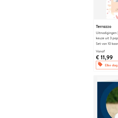
Terrazzo
Uitnodigingen
keuze uit 3 pa
Set van 10 kaa
Vanaf
€ 11,99
offers
Elke dag 