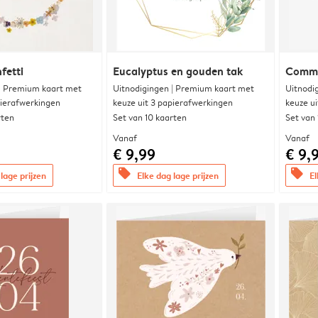
fetti
Eucalyptus en gouden tak
Commu
 | Premium kaart met
Uitnodigingen | Premium kaart met
Uitnodi
pierafwerkingen
keuze uit 3 papierafwerkingen
keuze u
rten
Set van 10 kaarten
Set van
Vanaf
Vanaf
€ 9,99
€ 9,
offers
offers
lage prijzen
Elke dag lage prijzen
El