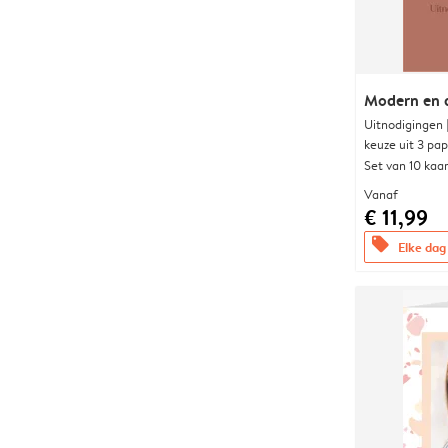
Modern en 
Uitnodigingen
keuze uit 3 pa
Set van 10 kaa
Vanaf
€ 11,99
offers
Elke dag 