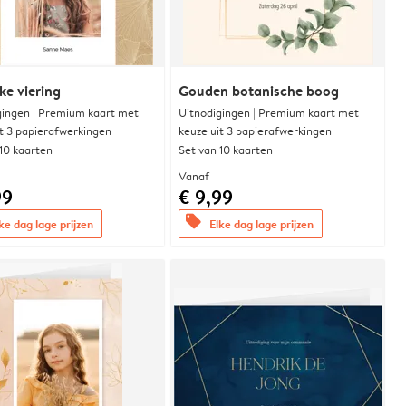
ke viering
Gouden botanische boog
gingen | Premium kaart met
Uitnodigingen | Premium kaart met
it 3 papierafwerkingen
keuze uit 3 papierafwerkingen
 10 kaarten
Set van 10 kaarten
Vanaf
99
€ 9,99
offers
ke dag lage prijzen
Elke dag lage prijzen