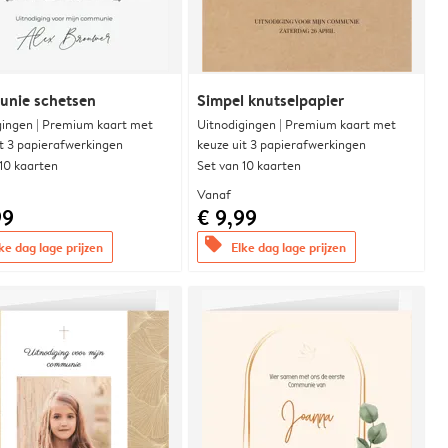
nie schetsen
Simpel knutselpapier
gingen | Premium kaart met
Uitnodigingen | Premium kaart met
it 3 papierafwerkingen
keuze uit 3 papierafwerkingen
 10 kaarten
Set van 10 kaarten
Vanaf
99
€ 9,99
offers
ke dag lage prijzen
Elke dag lage prijzen