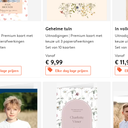
Geheime tuin
In voll
 | Premium kaart met
Uitnodigingen | Premium kaart met
Uitnodi
pierafwerkingen
keuze uit 3 papierafwerkingen
keuze u
rten
Set van 10 kaarten
Set van
Vanaf
Vanaf
€ 9,99
€ 11,
offers
offers
lage prijzen
Elke dag lage prijzen
El