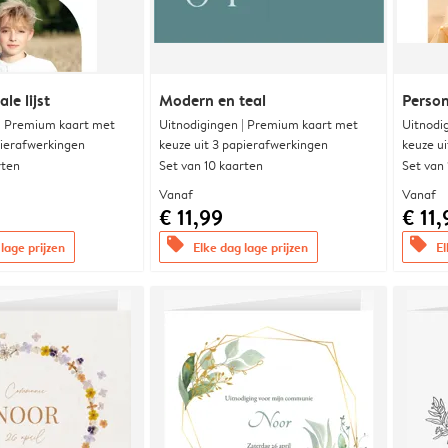
le lijst
Modern en teal
Person
 | Premium kaart met
Uitnodigingen | Premium kaart met
Uitnodi
pierafwerkingen
keuze uit 3 papierafwerkingen
keuze u
rten
Set van 10 kaarten
Set van
Vanaf
Vanaf
€ 11,99
€ 11,
offers
offers
lage prijzen
Elke dag lage prijzen
El