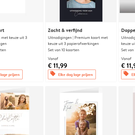
rt
Zacht & verfijnd
Dappe
met keuze uit 3
Uitnodigingen | Premium kaart met
Uitnodi
ngen
keuze uit 3 papierafwerkingen
keuze u
rten
Set van 10 kaarten
Set van
Vanaf
Vanaf
€ 11,99
€ 11,
offers
offers
lage prijzen
Elke dag lage prijzen
El