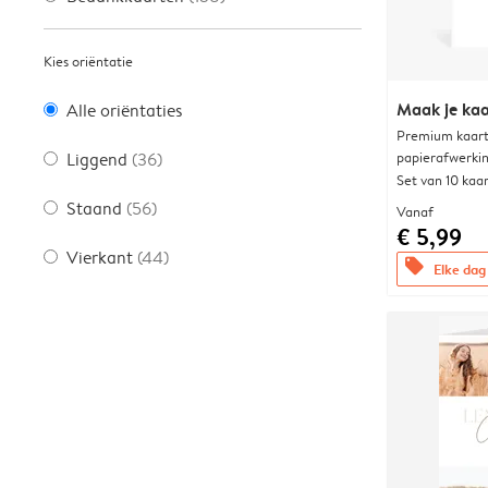
Kies oriëntatie
Maak je kaa
Alle oriëntaties
Premium kaart 
papierafwerki
Liggend
(36)
Set van 10 kaa
Staand
(56)
Vanaf
€ 5,99
Vierkant
(44)
offers
Elke dag 