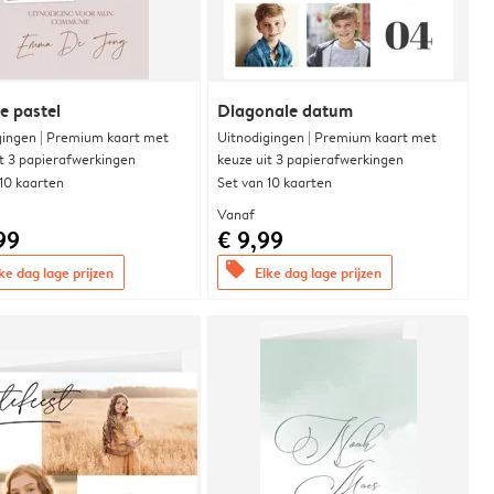
e pastel
Diagonale datum
gingen | Premium kaart met
Uitnodigingen | Premium kaart met
it 3 papierafwerkingen
keuze uit 3 papierafwerkingen
 10 kaarten
Set van 10 kaarten
Vanaf
99
€ 9,99
offers
ke dag lage prijzen
Elke dag lage prijzen