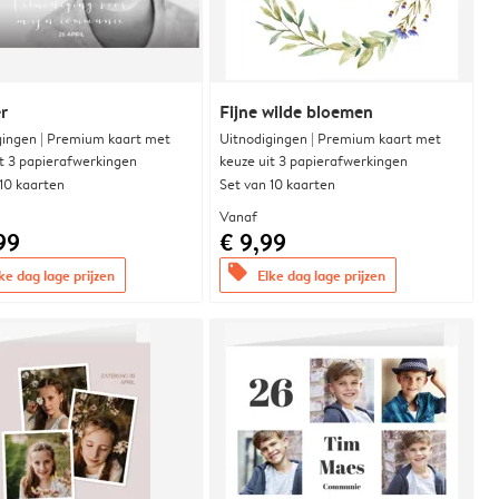
r
Fijne wilde bloemen
gingen | Premium kaart met
Uitnodigingen | Premium kaart met
it 3 papierafwerkingen
keuze uit 3 papierafwerkingen
 10 kaarten
Set van 10 kaarten
Vanaf
99
€ 9,99
offers
ke dag lage prijzen
Elke dag lage prijzen