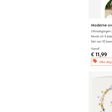
Moderne ova
Uitnodigingen
keuze uit 3 pa
Set van 10 kaa
Vanaf
€ 11,99
offers
Elke dag 