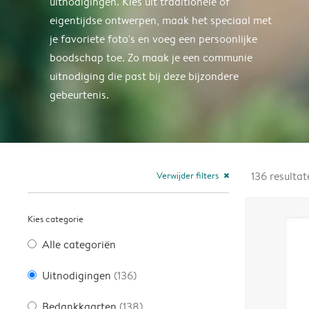
uitnodigingen. Kies uit traditionele of
eigentijdse ontwerpen, maak het speciaal met
je favoriete foto's en voeg een persoonlijke
boodschap toe. Zo maak je een communie
uitnodiging die past bij deze bijzondere
gebeurtenis.
Verwijder filters
136
resultat
close
Kies categorie
Alle categoriën
Uitnodigingen
(136)
Bedankkaarten
(138)