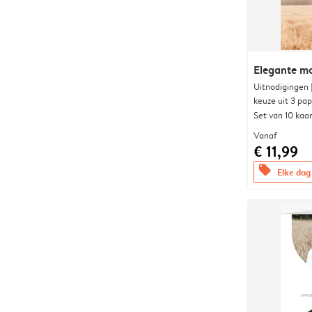
Elegante 
Uitnodigingen
keuze uit 3 pa
Set van 10 kaa
Vanaf
€ 11,99
offers
Elke dag 