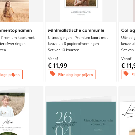
momentopnamen
Minimalistische communie
Collag
 | Premium kaart met
Uitnodigingen | Premium kaart met
Uitnodi
pierafwerkingen
keuze uit 3 papierafwerkingen
keuze u
rten
Set van 10 kaarten
Set van
Vanaf
Vanaf
€ 11,99
€ 11,
offers
offers
lage prijzen
Elke dag lage prijzen
El