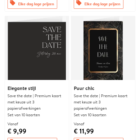
offers
offers
Elke dag lage prijzen
Elke dag lage prijzen
Elegante stijl
Puur chic
Save the date | Premium kaart
Save the date | Premium kaart
met keuze uit 3
met keuze uit 3
papierafwerkingen
papierafwerkingen
Set van 10 kaarten
Set van 10 kaarten
Vanaf
Vanaf
€ 9,99
€ 11,99