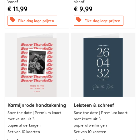
Vanaf
Vanaf
€ 11,99
€ 9,99
offers
offers
Elke dag lage prijzen
Elke dag lage prijzen
Karmijnrode handtekening
Leisteen & schreef
Save the date | Premium kaart
Save the date | Premium kaart
met keuze uit 3
met keuze uit 3
papierafwerkingen
papierafwerkingen
Set van 10 kaarten
Set van 10 kaarten