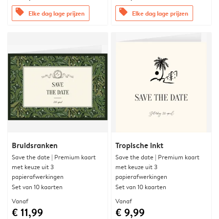
offers
offers
Elke dag lage prijzen
Elke dag lage prijzen
Bruidsranken
Tropische inkt
Save the date | Premium kaart
Save the date | Premium kaart
met keuze uit 3
met keuze uit 3
papierafwerkingen
papierafwerkingen
Set van 10 kaarten
Set van 10 kaarten
Vanaf
Vanaf
€ 11,99
€ 9,99