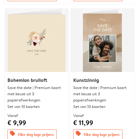
Bohemian bruiloft
Kunstzinnig
Save the date | Premium kaart
Save the date | Premium kaart
met keuze uit 3
met keuze uit 3
papierafwerkingen
papierafwerkingen
Set van 10 kaarten
Set van 10 kaarten
Vanaf
Vanaf
€ 9,99
€ 11,99
offers
offers
Elke dag lage prijzen
Elke dag lage prijzen