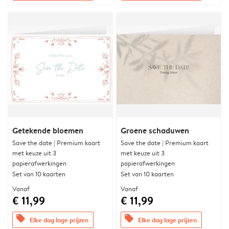
Getekende bloemen
Groene schaduwen
Save the date | Premium kaart
Save the date | Premium kaart
met keuze uit 3
met keuze uit 3
papierafwerkingen
papierafwerkingen
Set van 10 kaarten
Set van 10 kaarten
Vanaf
Vanaf
€ 11,99
€ 11,99
offers
offers
Elke dag lage prijzen
Elke dag lage prijzen