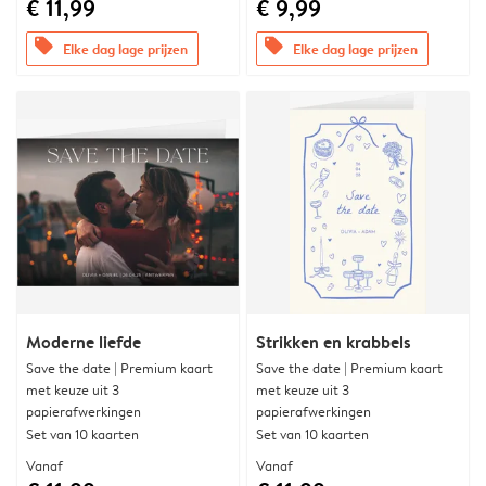
€ 11,99
€ 9,99
offers
offers
Elke dag lage prijzen
Elke dag lage prijzen
Moderne liefde
Strikken en krabbels
Save the date | Premium kaart
Save the date | Premium kaart
met keuze uit 3
met keuze uit 3
papierafwerkingen
papierafwerkingen
Set van 10 kaarten
Set van 10 kaarten
Vanaf
Vanaf