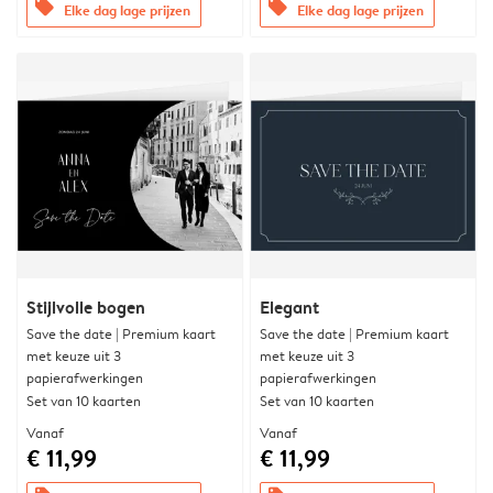
offers
offers
Elke dag lage prijzen
Elke dag lage prijzen
Stijlvolle bogen
Elegant
Save the date | Premium kaart
Save the date | Premium kaart
met keuze uit 3
met keuze uit 3
papierafwerkingen
papierafwerkingen
Set van 10 kaarten
Set van 10 kaarten
Vanaf
Vanaf
€ 11,99
€ 11,99