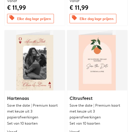
Vanaf
Vanaf
€ 11,99
€ 11,99
offers
offers
Elke dag lage prijzen
Elke dag lage prijzen
Hartenaas
Citrusfeest
Save the date | Premium kaart
Save the date | Premium kaart
met keuze uit 3
met keuze uit 3
papierafwerkingen
papierafwerkingen
Set van 10 kaarten
Set van 10 kaarten
Vanaf
Vanaf