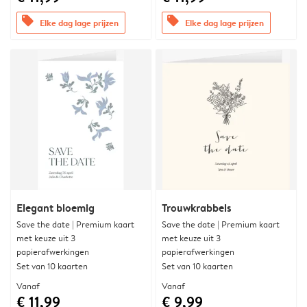
offers
offers
Elke dag lage prijzen
Elke dag lage prijzen
Elegant bloemig
Trouwkrabbels
Save the date | Premium kaart
Save the date | Premium kaart
met keuze uit 3
met keuze uit 3
papierafwerkingen
papierafwerkingen
Set van 10 kaarten
Set van 10 kaarten
Vanaf
Vanaf
€ 11,99
€ 9,99