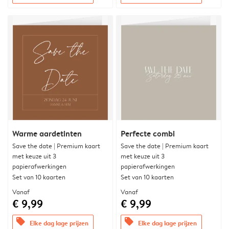
Warme aardetinten
Perfecte combi
Save the date | Premium kaart
Save the date | Premium kaart
met keuze uit 3
met keuze uit 3
papierafwerkingen
papierafwerkingen
Set van 10 kaarten
Set van 10 kaarten
Vanaf
Vanaf
€ 9,99
€ 9,99
offers
offers
Elke dag lage prijzen
Elke dag lage prijzen