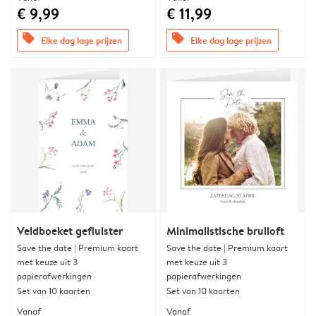
€ 9,99
€ 11,99
offers
offers
Elke dag lage prijzen
Elke dag lage prijzen
Veldboeket gefluister
Minimalistische bruiloft
Save the date | Premium kaart
Save the date | Premium kaart
met keuze uit 3
met keuze uit 3
papierafwerkingen
papierafwerkingen
Set van 10 kaarten
Set van 10 kaarten
Vanaf
Vanaf