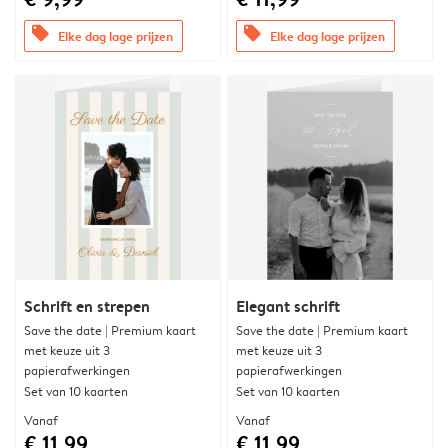
offers
offers
Elke dag lage prijzen
Elke dag lage prijzen
Schrift en strepen
Elegant schrift
Save the date | Premium kaart
Save the date | Premium kaart
met keuze uit 3
met keuze uit 3
papierafwerkingen
papierafwerkingen
Set van 10 kaarten
Set van 10 kaarten
Vanaf
Vanaf
€ 11,99
€ 11,99