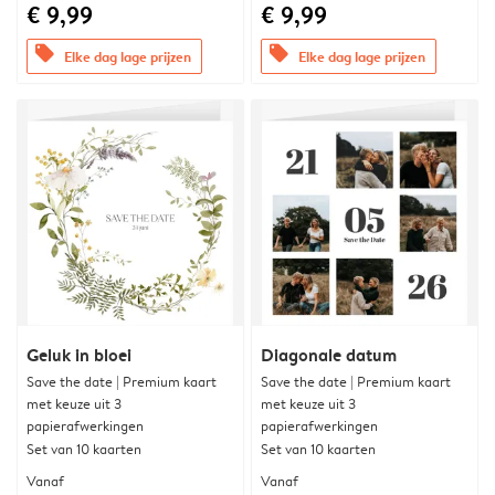
€ 9,99
€ 9,99
offers
offers
Elke dag lage prijzen
Elke dag lage prijzen
Geluk in bloei
Diagonale datum
Save the date | Premium kaart
Save the date | Premium kaart
met keuze uit 3
met keuze uit 3
papierafwerkingen
papierafwerkingen
Set van 10 kaarten
Set van 10 kaarten
Vanaf
Vanaf