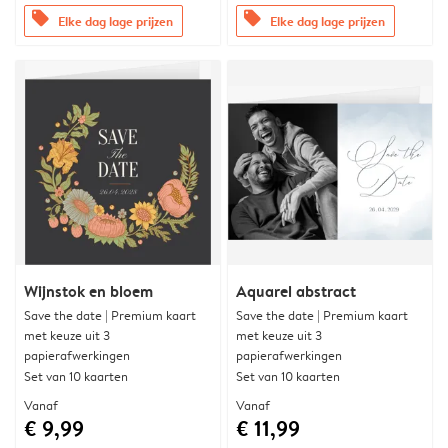
offers
offers
Elke dag lage prijzen
Elke dag lage prijzen
Wijnstok en bloem
Aquarel abstract
Save the date | Premium kaart
Save the date | Premium kaart
met keuze uit 3
met keuze uit 3
papierafwerkingen
papierafwerkingen
Set van 10 kaarten
Set van 10 kaarten
Vanaf
Vanaf
€ 9,99
€ 11,99