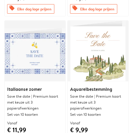
offers
offers
Elke dag lage prijzen
Elke dag lage prijzen
Italiaanse zomer
Aquarelbestemming
Save the date | Premium kaart
Save the date | Premium kaart
met keuze uit 3
met keuze uit 3
papierafwerkingen
papierafwerkingen
Set van 10 kaarten
Set van 10 kaarten
Vanaf
Vanaf
€ 11,99
€ 9,99