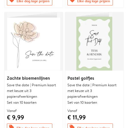
offers
offers
Elke dag lage prijzen
Elke dag lage prijzen
Zachte bloemenlijnen
Pastel golfjes
Save the date | Premium kaart
Save the date | Premium kaart
met keuze uit 3
met keuze uit 3
papierafwerkingen
papierafwerkingen
Set van 10 kaarten
Set van 10 kaarten
Vanaf
Vanaf
€ 9,99
€ 11,99
offers
offers
Elke dag lage prijzen
Elke dag lage prijzen