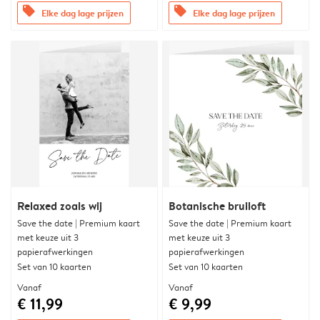
offers
offers
Elke dag lage prijzen
Elke dag lage prijzen
Relaxed zoals wij
Botanische bruiloft
Save the date | Premium kaart
Save the date | Premium kaart
met keuze uit 3
met keuze uit 3
papierafwerkingen
papierafwerkingen
Set van 10 kaarten
Set van 10 kaarten
Vanaf
Vanaf
€ 11,99
€ 9,99