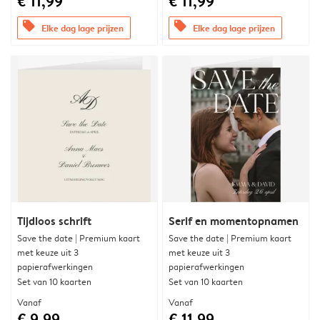
€ 11,99
€ 11,99
offers
offers
Elke dag lage prijzen
Elke dag lage prijzen
Tijdloos schrift
Serif en momentopnamen
Save the date | Premium kaart
Save the date | Premium kaart
met keuze uit 3
met keuze uit 3
papierafwerkingen
papierafwerkingen
Set van 10 kaarten
Set van 10 kaarten
Vanaf
Vanaf
€ 9,99
€ 11,99