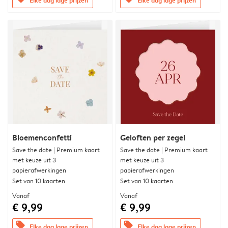
Bloemenconfetti
Geloften per zegel
Save the date | Premium kaart
Save the date | Premium kaart
met keuze uit 3
met keuze uit 3
papierafwerkingen
papierafwerkingen
Set van 10 kaarten
Set van 10 kaarten
Vanaf
Vanaf
€ 9,99
€ 9,99
offers
offers
Elke dag lage prijzen
Elke dag lage prijzen