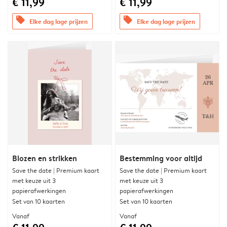
€ 11,99
€ 11,99
offers
offers
Elke dag lage prijzen
Elke dag lage prijzen
Blozen en strikken
Bestemming voor altijd
Save the date | Premium kaart
Save the date | Premium kaart
met keuze uit 3
met keuze uit 3
papierafwerkingen
papierafwerkingen
Set van 10 kaarten
Set van 10 kaarten
Vanaf
Vanaf