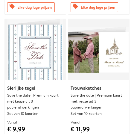
offers
offers
Elke dag lage prijzen
Elke dag lage prijzen
Sierlijke tegel
Trouwsketches
Save the date | Premium kaart
Save the date | Premium kaart
met keuze uit 3
met keuze uit 3
papierafwerkingen
papierafwerkingen
Set van 10 kaarten
Set van 10 kaarten
Vanaf
Vanaf
€ 9,99
€ 11,99