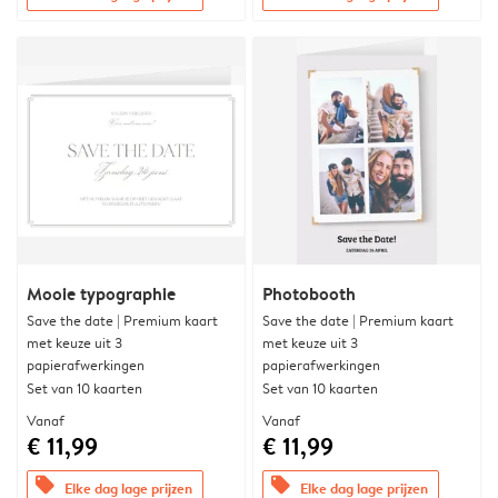
Mooie typographie
Photobooth
Save the date | Premium kaart
Save the date | Premium kaart
met keuze uit 3
met keuze uit 3
papierafwerkingen
papierafwerkingen
Set van 10 kaarten
Set van 10 kaarten
Vanaf
Vanaf
€ 11,99
€ 11,99
offers
offers
Elke dag lage prijzen
Elke dag lage prijzen