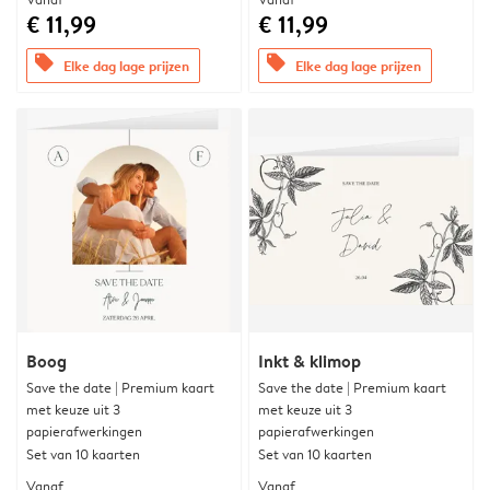
€ 11,99
€ 11,99
offers
offers
Elke dag lage prijzen
Elke dag lage prijzen
Boog
Inkt & klimop
Save the date | Premium kaart
Save the date | Premium kaart
met keuze uit 3
met keuze uit 3
papierafwerkingen
papierafwerkingen
Set van 10 kaarten
Set van 10 kaarten
Vanaf
Vanaf