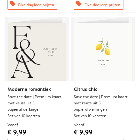
offers
offers
Elke dag lage prijzen
Elke dag lage prijzen
Moderne romantiek
Citrus chic
Save the date | Premium kaart
Save the date | Premium kaart
met keuze uit 3
met keuze uit 3
papierafwerkingen
papierafwerkingen
Set van 10 kaarten
Set van 10 kaarten
Vanaf
Vanaf
€ 9,99
€ 9,99