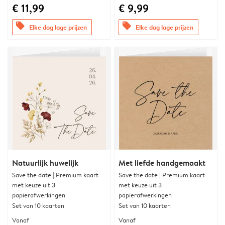
€ 11,99
€ 9,99
offers
offers
Elke dag lage prijzen
Elke dag lage prijzen
Natuurlijk huwelijk
Met liefde handgemaakt
Save the date | Premium kaart
Save the date | Premium kaart
met keuze uit 3
met keuze uit 3
papierafwerkingen
papierafwerkingen
Set van 10 kaarten
Set van 10 kaarten
Vanaf
Vanaf