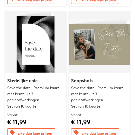
Stedelijke chic
Snapshots
Save the date | Premium kaart
Save the date | Premium kaart
met keuze uit 3
met keuze uit 3
papierafwerkingen
papierafwerkingen
Set van 10 kaarten
Set van 10 kaarten
Vanaf
Vanaf
€ 11,99
€ 11,99
offers
offers
Elke dag lage prijzen
Elke dag lage prijzen