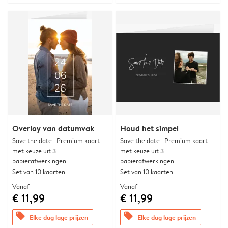
Overlay van datumvak
Houd het simpel
Save the date | Premium kaart
Save the date | Premium kaart
met keuze uit 3
met keuze uit 3
papierafwerkingen
papierafwerkingen
Set van 10 kaarten
Set van 10 kaarten
Vanaf
Vanaf
€ 11,99
€ 11,99
offers
offers
Elke dag lage prijzen
Elke dag lage prijzen