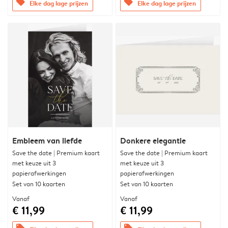
offers
offers
Elke dag lage prijzen
Elke dag lage prijzen
Embleem van liefde
Donkere elegantie
Save the date | Premium kaart
Save the date | Premium kaart
met keuze uit 3
met keuze uit 3
papierafwerkingen
papierafwerkingen
Set van 10 kaarten
Set van 10 kaarten
Vanaf
Vanaf
€ 11,99
€ 11,99