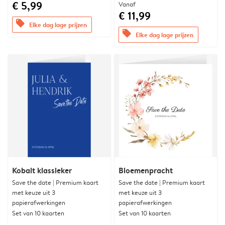
€ 5,99
Vanaf
€ 11,99
offers
Elke dag lage prijzen
offers
Elke dag lage prijzen
Kobalt klassieker
Bloemenpracht
Save the date | Premium kaart
Save the date | Premium kaart
met keuze uit 3
met keuze uit 3
papierafwerkingen
papierafwerkingen
Set van 10 kaarten
Set van 10 kaarten