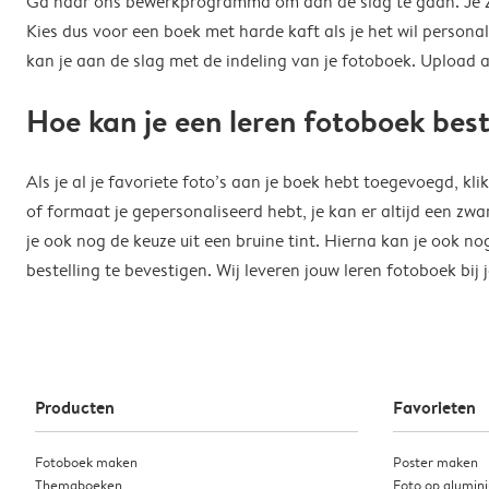
Ga naar ons bewerkprogramma om aan de slag te gaan. Je zie
Kies dus voor een boek met harde kaft als je het wil personal
kan je aan de slag met de indeling van je fotoboek. Upload al
Hoe kan je een leren fotoboek best
Als je al je favoriete foto’s aan je boek hebt toegevoegd, kl
of formaat je gepersonaliseerd hebt, je kan er altijd een z
je ook nog de keuze uit een bruine tint. Hierna kan je ook n
bestelling te bevestigen. Wij leveren jouw leren fotoboek bij 
Producten
Favorieten
Fotoboek maken
Poster maken
Themaboeken
Foto op alumin