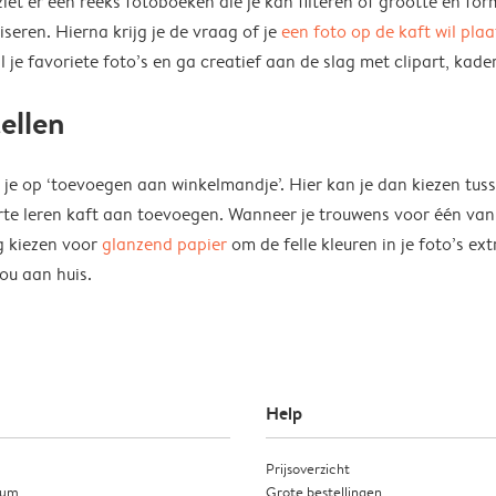
t er een reeks fotoboeken die je kan filteren of grootte en f
iseren. Hierna krijg je de vraag of je
een foto op de kaft wil pla
 je favoriete foto’s en ga creatief aan de slag met clipart, kade
ellen
ik je op ‘toevoegen aan winkelmandje’. Hier kan je dan kiezen tu
warte leren kaft aan toevoegen. Wanneer je trouwens voor één va
og kiezen voor
glanzend papier
om de felle kleuren in je foto’s ex
jou aan huis.
Help
Prijsoverzicht
ium
Grote bestellingen