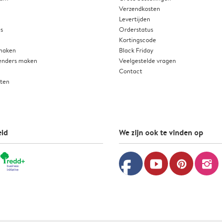
Verzendkosten
Levertijden
as
Orderstatus
Kortingscode
 maken
Black Friday
enders maken
Veelgestelde vragen
Contact
rten
id
We zijn ook te vinden op
facebook
youtube
pinterest
instagram