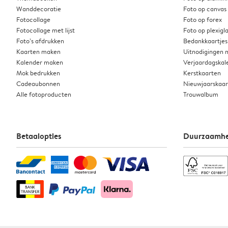
Wanddecoratie
Foto op canvas
Fotocollage
Foto op forex
Fotocollage met lijst
Foto op plexigl
Foto’s afdrukken
Bedankkaartjes
Kaarten maken
Uitnodigingen
Kalender maken
Verjaardagskal
Mok bedrukken
Kerstkaarten
Cadeaubonnen
Nieuwjaarskaa
Alle fotoproducten
Trouwalbum
Betaalopties
Duurzaamhe