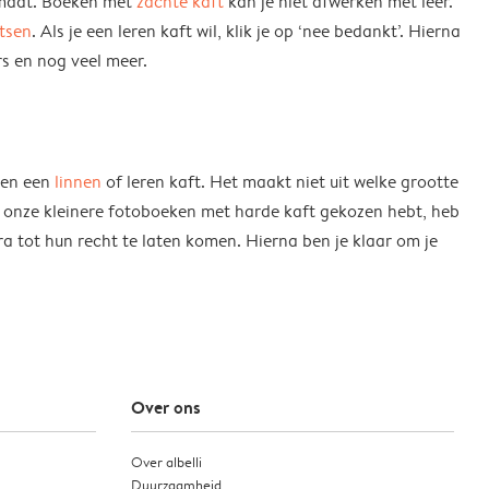
ormaat. Boeken met
zachte kaft
kan je niet afwerken met leer.
atsen
. Als je een leren kaft wil, klik je op ‘nee bedankt’. Hierna
rs en nog veel meer.
ssen een
linnen
of leren kaft. Het maakt niet uit welke grootte
n onze kleinere fotoboeken met harde kaft gekozen hebt, heb
tra tot hun recht te laten komen. Hierna ben je klaar om je
Over ons
Over albelli
Duurzaamheid