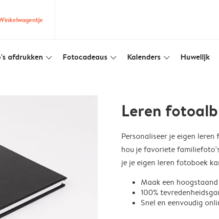
Winkelwagentje
's afdrukken
Fotocadeaus
Kalenders
Huwelijk
slim_arrow_down
slim_arrow_down
slim_arrow_down
Leren fotoal
Personaliseer je eigen leren
hou je favoriete familiefoto’s
je je eigen leren fotoboek 
Maak een hoogstaand 
100% tevredenheidsga
Snel en eenvoudig onli