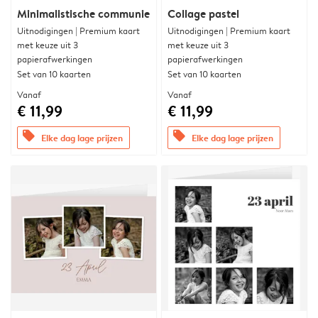
Minimalistische communie
Collage pastel
Uitnodigingen | Premium kaart
Uitnodigingen | Premium kaart
met keuze uit 3
met keuze uit 3
papierafwerkingen
papierafwerkingen
Set van 10 kaarten
Set van 10 kaarten
Vanaf
Vanaf
€ 11,99
€ 11,99
offers
offers
Elke dag lage prijzen
Elke dag lage prijzen