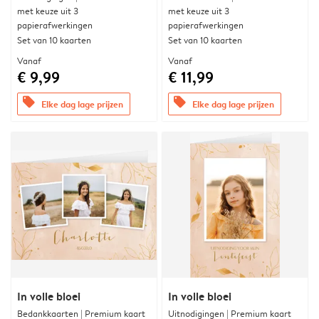
met keuze uit 3
met keuze uit 3
papierafwerkingen
papierafwerkingen
Set van 10 kaarten
Set van 10 kaarten
Vanaf
Vanaf
€ 9,99
€ 11,99
offers
offers
Elke dag lage prijzen
Elke dag lage prijzen
In volle bloei
In volle bloei
Bedankkaarten | Premium kaart
Uitnodigingen | Premium kaart