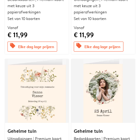
met keuze uit 3
met keuze uit 3
papierafwerkingen
papierafwerkingen
Set van 10 kaarten
Set van 10 kaarten
Vanaf
Vanaf
€ 11,99
€ 11,99
offers
offers
Elke dag lage prijzen
Elke dag lage prijzen
Geheime tuin
Geheime tuin
Uitnodigingen | Premium kaart
Bedankkaarten | Premium kaart