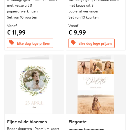
met keuze uit 3
met keuze uit 3
papierafwerkingen
papierafwerkingen
Set van 10 kaarten
Set van 10 kaarten
Vanaf
Vanaf
€ 11,99
€ 9,99
offers
offers
Elke dag lage prijzen
Elke dag lage prijzen
Fijne wilde bloemen
Elegante
Bedankkaarten | Premium kaart
momentopnamen