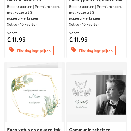
Bedankkaarten | Premium kaart
Bedankkaarten | Premium kaart
met keuze uit 3
met keuze uit 3
papierafwerkingen
papierafwerkingen
Set van 10 kaarten
Set van 10 kaarten
Vanaf
Vanaf
€ 11,99
€ 11,99
offers
offers
Elke dag lage prijzen
Elke dag lage prijzen
Eucalyptus en gouden tak
Communie schetsen