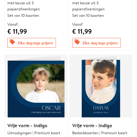
met keuze uit 3
met keuze uit 3
papierafwerkingen
papierafwerkingen
Set van 10 kaarten
Set van 10 kaarten
Vanaf
Vanaf
€ 11,99
€ 11,99
offers
offers
Elke dag lage prijzen
Elke dag lage prijzen
Vrije vorm - Indigo
Vrije vorm - Indigo
Uitnodigingen | Premium kaart
Bedankkaarten | Premium kaart