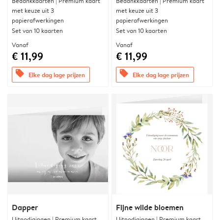
Bedankkaarten | Premium kaart
Bedankkaarten | Premium kaart
met keuze uit 3
met keuze uit 3
papierafwerkingen
papierafwerkingen
Set van 10 kaarten
Set van 10 kaarten
Vanaf
Vanaf
€ 11,99
€ 11,99
offers
offers
Elke dag lage prijzen
Elke dag lage prijzen
Dapper
Fijne wilde bloemen
Uitnodigingen | Premium kaart
Uitnodigingen | Premium kaart