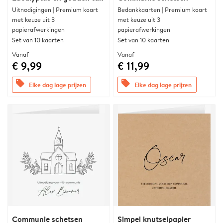
Uitnodigingen | Premium kaart
Bedankkaarten | Premium kaart
met keuze uit 3
met keuze uit 3
papierafwerkingen
papierafwerkingen
Set van 10 kaarten
Set van 10 kaarten
Vanaf
Vanaf
€ 9,99
€ 11,99
offers
offers
Elke dag lage prijzen
Elke dag lage prijzen
Communie schetsen
Simpel knutselpapier