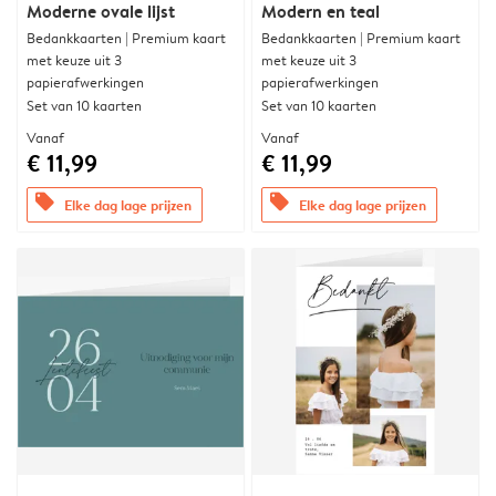
Moderne ovale lijst
Modern en teal
Bedankkaarten | Premium kaart
Bedankkaarten | Premium kaart
met keuze uit 3
met keuze uit 3
papierafwerkingen
papierafwerkingen
Set van 10 kaarten
Set van 10 kaarten
Vanaf
Vanaf
€ 11,99
€ 11,99
offers
offers
Elke dag lage prijzen
Elke dag lage prijzen