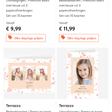
Uitnodigingen | Premium kaart
Bedankkaarten | Premium kaart
met keuze uit 3
met keuze uit 3
papierafwerkingen
papierafwerkingen
Set van 10 kaarten
Set van 10 kaarten
Vanaf
Vanaf
€ 9,99
€ 11,99
offers
offers
Elke dag lage prijzen
Elke dag lage prijzen
Terrazzo
Terrazzo
Bedankkaarten | Premium kaart
Uitnodigingen | Premium kaart