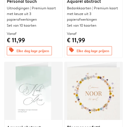
Personal touch
Aquarel abstract
Uitnodigingen | Premium kaart
Bedankkaarten | Premium kaart
met keuze uit 3
met keuze uit 3
papierafwerkingen
papierafwerkingen
Set van 10 kaarten
Set van 10 kaarten
Vanaf
Vanaf
€ 11,99
€ 11,99
offers
offers
Elke dag lage prijzen
Elke dag lage prijzen