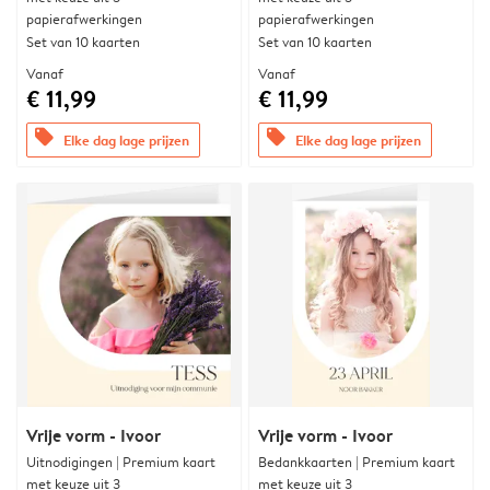
papierafwerkingen
papierafwerkingen
Set van 10 kaarten
Set van 10 kaarten
Vanaf
Vanaf
€ 11,99
€ 11,99
offers
offers
Elke dag lage prijzen
Elke dag lage prijzen
Vrije vorm - Ivoor
Vrije vorm - Ivoor
Uitnodigingen | Premium kaart
Bedankkaarten | Premium kaart
met keuze uit 3
met keuze uit 3