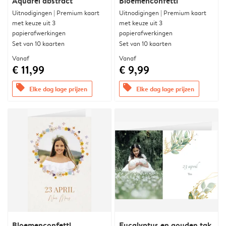
Aquarel abstract
Bloemenconfetti
Uitnodigingen | Premium kaart
Uitnodigingen | Premium kaart
met keuze uit 3
met keuze uit 3
papierafwerkingen
papierafwerkingen
Set van 10 kaarten
Set van 10 kaarten
Vanaf
Vanaf
€ 11,99
€ 9,99
offers
offers
Elke dag lage prijzen
Elke dag lage prijzen
Bloemenconfetti
Eucalyptus en gouden tak