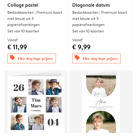
Collage pastel
Diagonale datum
Bedankkaarten | Premium kaart
Bedankkaarten | Premium kaart
met keuze uit 3
met keuze uit 3
papierafwerkingen
papierafwerkingen
Set van 10 kaarten
Set van 10 kaarten
Vanaf
Vanaf
€ 11,99
€ 9,99
offers
offers
Elke dag lage prijzen
Elke dag lage prijzen