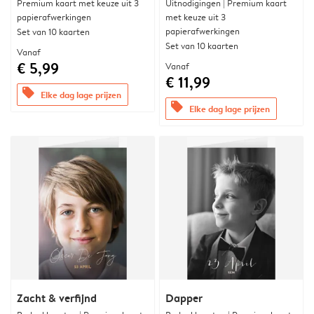
Premium kaart met keuze uit 3
Uitnodigingen | Premium kaart
papierafwerkingen
met keuze uit 3
papierafwerkingen
Set van 10 kaarten
Set van 10 kaarten
Vanaf
€ 5,99
Vanaf
€ 11,99
offers
Elke dag lage prijzen
offers
Elke dag lage prijzen
Zacht & verfijnd
Dapper