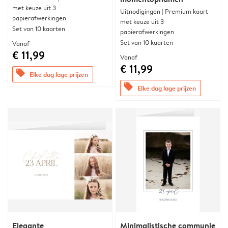
met keuze uit 3
Uitnodigingen | Premium kaart
papierafwerkingen
met keuze uit 3
Set van 10 kaarten
papierafwerkingen
Set van 10 kaarten
Vanaf
€ 11,99
Vanaf
€ 11,99
offers
Elke dag lage prijzen
offers
Elke dag lage prijzen
Elegante
Minimalistische communie