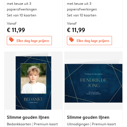
met keuze uit 3
met keuze uit 3
papierafwerkingen
papierafwerkingen
Set van 10 kaarten
Set van 10 kaarten
Vanaf
Vanaf
€ 11,99
€ 11,99
offers
offers
Elke dag lage prijzen
Elke dag lage prijzen
Slimme gouden lijnen
Slimme gouden lijnen
Bedankkaarten | Premium kaart
Uitnodigingen | Premium kaart