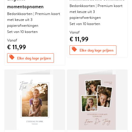
Bedankkaarten | Premium kaart
momentopnamen
met keuze uit 3
Bedankkaarten | Premium kaart
papierafwerkingen
met keuze uit 3
Set van 10 kaarten
papierafwerkingen
Set van 10 kaarten
Vanaf
€ 11,99
Vanaf
€ 11,99
offers
Elke dag lage prijzen
offers
Elke dag lage prijzen