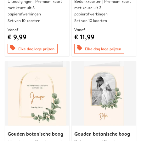
Uitnodigingen | Premium kaart
Bedankkaarten | Premium kaart
met keuze uit 3
met keuze uit 3
papierafwerkingen
papierafwerkingen
Set van 10 kaarten
Set van 10 kaarten
Vanaf
Vanaf
€ 9,99
€ 11,99
offers
offers
Elke dag lage prijzen
Elke dag lage prijzen
Gouden botanische boog
Gouden botanische boog