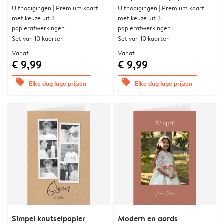
Uitnodigingen | Premium kaart
Uitnodigingen | Premium kaart
met keuze uit 3
met keuze uit 3
papierafwerkingen
papierafwerkingen
Set van 10 kaarten
Set van 10 kaarten
Vanaf
Vanaf
€ 9,99
€ 9,99
offers
offers
Elke dag lage prijzen
Elke dag lage prijzen
Simpel knutselpapier
Modern en aards