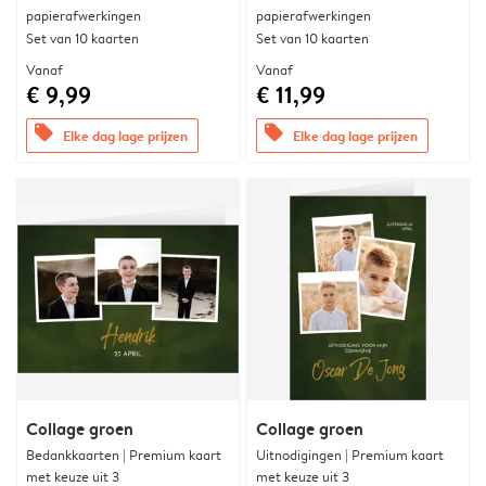
papierafwerkingen
papierafwerkingen
Set van 10 kaarten
Set van 10 kaarten
Vanaf
Vanaf
€ 9,99
€ 11,99
offers
offers
Elke dag lage prijzen
Elke dag lage prijzen
Collage groen
Collage groen
Bedankkaarten | Premium kaart
Uitnodigingen | Premium kaart
met keuze uit 3
met keuze uit 3