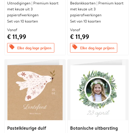
Uitnodigingen | Premium kaart
Bedankkaarten | Premium kaart
met keuze uit 3
met keuze uit 3
papierafwerkingen
papierafwerkingen
Set van 10 kaarten
Set van 10 kaarten
Vanaf
Vanaf
€ 11,99
€ 11,99
offers
offers
Elke dag lage prijzen
Elke dag lage prijzen
Pastelkleurige duif
Botanische uitbarsting