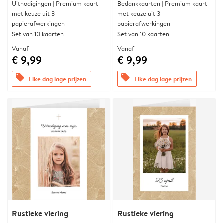
Uitnodigingen | Premium kaart
Bedankkaarten | Premium kaart
met keuze uit 3
met keuze uit 3
papierafwerkingen
papierafwerkingen
Set van 10 kaarten
Set van 10 kaarten
Vanaf
Vanaf
€ 9,99
€ 9,99
offers
offers
Elke dag lage prijzen
Elke dag lage prijzen
Rustieke viering
Rustieke viering