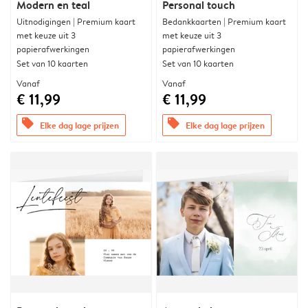
Modern en teal
Personal touch
Uitnodigingen | Premium kaart
Bedankkaarten | Premium kaart
met keuze uit 3
met keuze uit 3
papierafwerkingen
papierafwerkingen
Set van 10 kaarten
Set van 10 kaarten
Vanaf
Vanaf
€ 11,99
€ 11,99
offers
offers
Elke dag lage prijzen
Elke dag lage prijzen