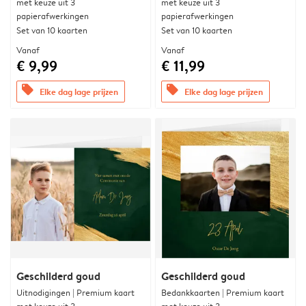
met keuze uit 3
met keuze uit 3
papierafwerkingen
papierafwerkingen
Set van 10 kaarten
Set van 10 kaarten
Vanaf
Vanaf
€ 9,99
€ 11,99
offers
offers
Elke dag lage prijzen
Elke dag lage prijzen
Geschilderd goud
Geschilderd goud
Uitnodigingen | Premium kaart
Bedankkaarten | Premium kaart