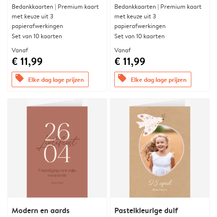
Bedankkaarten | Premium kaart
Bedankkaarten | Premium kaart
met keuze uit 3
met keuze uit 3
papierafwerkingen
papierafwerkingen
Set van 10 kaarten
Set van 10 kaarten
Vanaf
Vanaf
€ 11,99
€ 11,99
offers
offers
Elke dag lage prijzen
Elke dag lage prijzen
Modern en aards
Pastelkleurige duif