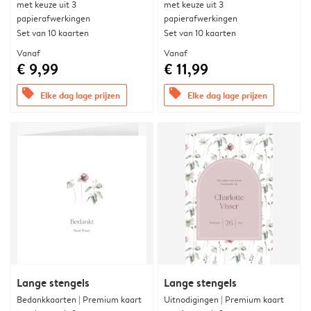
met keuze uit 3
met keuze uit 3
papierafwerkingen
papierafwerkingen
Set van 10 kaarten
Set van 10 kaarten
Vanaf
Vanaf
€ 9,99
€ 11,99
offers
offers
Elke dag lage prijzen
Elke dag lage prijzen
Lange stengels
Lange stengels
Bedankkaarten | Premium kaart
Uitnodigingen | Premium kaart