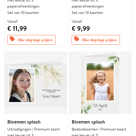
met keuze uit 3
met keuze uit 3
papierafwerkingen
papierafwerkingen
Set van 10 kaarten
Set van 10 kaarten
Vanaf
Vanaf
€ 11,99
€ 9,99
offers
offers
Elke dag lage prijzen
Elke dag lage prijzen
Bloemen splash
Bloemen splash
Uitnodigingen | Premium kaart
Bedankkaarten | Premium kaart
met keuze uit 3
met keuze uit 3