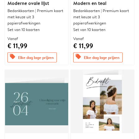
Moderne ovale lijst
Modern en teal
Bedankkaarten | Premium kaart
Bedankkaarten | Premium kaart
met keuze uit 3
met keuze uit 3
papierafwerkingen
papierafwerkingen
Set van 10 kaarten
Set van 10 kaarten
Vanaf
Vanaf
€ 11,99
€ 11,99
offers
offers
Elke dag lage prijzen
Elke dag lage prijzen