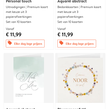
Personal touch
Aquarel abstract
Uitnodigingen | Premium kaart
Bedankkaarten | Premium kaart
met keuze uit 3
met keuze uit 3
papierafwerkingen
papierafwerkingen
Set van 10 kaarten
Set van 10 kaarten
Vanaf
Vanaf
€ 11,99
€ 11,99
offers
offers
Elke dag lage prijzen
Elke dag lage prijzen