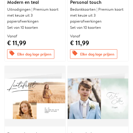
Modern en teal
Personal touch
Uitnodigingen | Premium kaart
Bedankkaarten | Premium kaart
met keuze uit 3
met keuze uit 3
papierafwerkingen
papierafwerkingen
Set van 10 kaarten
Set van 10 kaarten
Vanaf
Vanaf
€ 11,99
€ 11,99
offers
offers
Elke dag lage prijzen
Elke dag lage prijzen