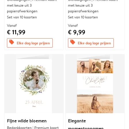
met keuze uit 3
met keuze uit 3
papierafwerkingen
papierafwerkingen
Set van 10 kaarten
Set van 10 kaarten
Vanaf
Vanaf
€ 11,99
€ 9,99
offers
offers
Elke dag lage prijzen
Elke dag lage prijzen
Fijne wilde bloemen
Elegante
Bedankkaarten | Premium kaart
momentopnamen