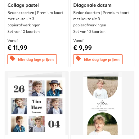
Collage pastel
Diagonale datum
Bedankkaarten | Premium kaart
Bedankkaarten | Premium kaart
met keuze uit 3
met keuze uit 3
papierafwerkingen
papierafwerkingen
Set van 10 kaarten
Set van 10 kaarten
Vanaf
Vanaf
€ 11,99
€ 9,99
offers
offers
Elke dag lage prijzen
Elke dag lage prijzen