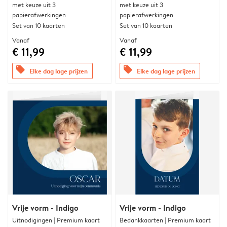
met keuze uit 3
met keuze uit 3
papierafwerkingen
papierafwerkingen
Set van 10 kaarten
Set van 10 kaarten
Vanaf
Vanaf
€ 11,99
€ 11,99
offers
offers
Elke dag lage prijzen
Elke dag lage prijzen
Vrije vorm - Indigo
Vrije vorm - Indigo
Uitnodigingen | Premium kaart
Bedankkaarten | Premium kaart