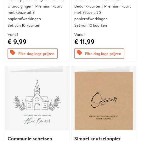
Uitnodigingen | Premium kaart
Bedankkaarten | Premium kaart
met keuze uit 3
met keuze uit 3
papierafwerkingen
papierafwerkingen
Set van 10 kaarten
Set van 10 kaarten
Vanaf
Vanaf
€ 9,99
€ 11,99
offers
offers
Elke dag lage prijzen
Elke dag lage prijzen
Communie schetsen
Simpel knutselpapier