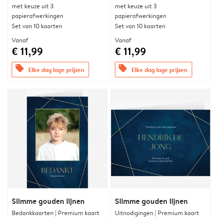
met keuze uit 3
met keuze uit 3
papierafwerkingen
papierafwerkingen
Set van 10 kaarten
Set van 10 kaarten
Vanaf
Vanaf
€ 11,99
€ 11,99
offers
offers
Elke dag lage prijzen
Elke dag lage prijzen
Slimme gouden lijnen
Slimme gouden lijnen
Bedankkaarten | Premium kaart
Uitnodigingen | Premium kaart