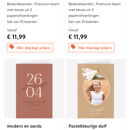
Bedankkaarten | Premium kaart
Bedankkaarten | Premium kaart
met keuze uit 3
met keuze uit 3
papierafwerkingen
papierafwerkingen
Set van 10 kaarten
Set van 10 kaarten
Vanaf
Vanaf
€ 11,99
€ 11,99
offers
offers
Elke dag lage prijzen
Elke dag lage prijzen
Modern en aards
Pastelkleurige duif