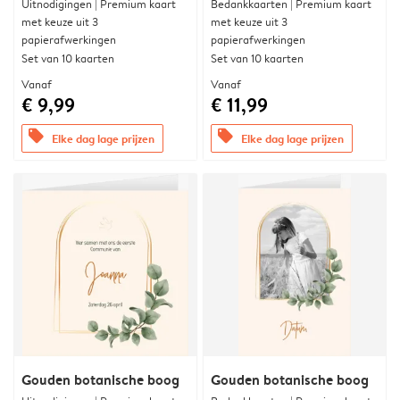
Uitnodigingen | Premium kaart
Bedankkaarten | Premium kaart
met keuze uit 3
met keuze uit 3
papierafwerkingen
papierafwerkingen
Set van 10 kaarten
Set van 10 kaarten
Vanaf
Vanaf
€ 9,99
€ 11,99
offers
offers
Elke dag lage prijzen
Elke dag lage prijzen
Gouden botanische boog
Gouden botanische boog