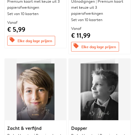
Premium kaart met keuze uit 3
Uitnodigingen | Premium kaart
papierafwerkingen
met keuze uit 3
papierafwerkingen
Set van 10 kaarten
Set van 10 kaarten
Vanaf
€ 5,99
Vanaf
€ 11,99
offers
Elke dag lage prijzen
offers
Elke dag lage prijzen
Zacht & verfijnd
Dapper