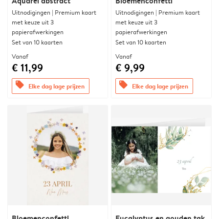
Aquarel abstract
Bloemenconfetti
Uitnodigingen | Premium kaart
Uitnodigingen | Premium kaart
met keuze uit 3
met keuze uit 3
papierafwerkingen
papierafwerkingen
Set van 10 kaarten
Set van 10 kaarten
Vanaf
Vanaf
€ 11,99
€ 9,99
offers
offers
Elke dag lage prijzen
Elke dag lage prijzen
Bloemenconfetti
Eucalyptus en gouden tak