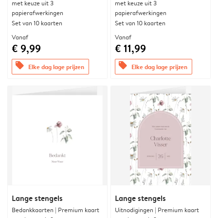
met keuze uit 3
met keuze uit 3
papierafwerkingen
papierafwerkingen
Set van 10 kaarten
Set van 10 kaarten
Vanaf
Vanaf
€ 9,99
€ 11,99
offers
offers
Elke dag lage prijzen
Elke dag lage prijzen
Lange stengels
Lange stengels
Bedankkaarten | Premium kaart
Uitnodigingen | Premium kaart