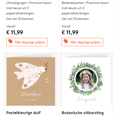
Uitnodigingen | Premium kaart
Bedankkaarten | Premium kaart
met keuze uit 3
met keuze uit 3
papierafwerkingen
papierafwerkingen
Set van 10 kaarten
Set van 10 kaarten
Vanaf
Vanaf
€ 11,99
€ 11,99
offers
offers
Elke dag lage prijzen
Elke dag lage prijzen
Pastelkleurige duif
Botanische uitbarsting