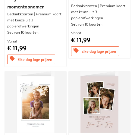
Bedankkaarten | Premium kaart
momentopnamen
met keuze uit 3
Bedankkaarten | Premium kaart
papierafwerkingen
met keuze uit 3
Set van 10 kaarten
papierafwerkingen
Set van 10 kaarten
Vanaf
€ 11,99
Vanaf
€ 11,99
offers
Elke dag lage prijzen
offers
Elke dag lage prijzen