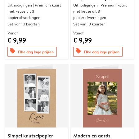
Uitnodigingen | Premium kaart
Uitnodigingen | Premium kaart
met keuze uit 3
met keuze uit 3
papierafwerkingen
papierafwerkingen
Set van 10 kaarten
Set van 10 kaarten
Vanaf
Vanaf
€ 9,99
€ 9,99
offers
offers
Elke dag lage prijzen
Elke dag lage prijzen
Simpel knutselpapier
Modern en aards