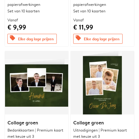
papierafwerkingen
papierafwerkingen
Set van 10 kaarten
Set van 10 kaarten
Vanaf
Vanaf
€ 9,99
€ 11,99
offers
offers
Elke dag lage prijzen
Elke dag lage prijzen
Collage groen
Collage groen
Bedankkaarten | Premium kaart
Uitnodigingen | Premium kaart
met keuze uit 3
met keuze uit 3