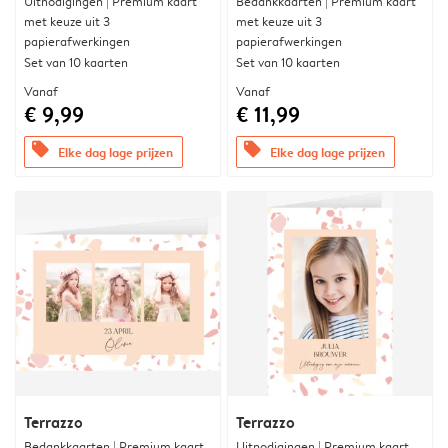
Uitnodigingen | Premium kaart
Bedankkaarten | Premium kaart
met keuze uit 3
met keuze uit 3
papierafwerkingen
papierafwerkingen
Set van 10 kaarten
Set van 10 kaarten
Vanaf
Vanaf
€ 9,99
€ 11,99
offers
offers
Elke dag lage prijzen
Elke dag lage prijzen
Terrazzo
Terrazzo
Bedankkaarten | Premium kaart
Uitnodigingen | Premium kaart