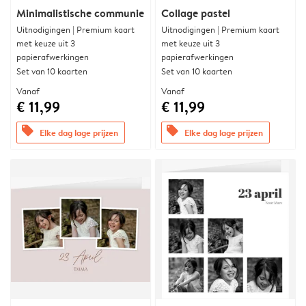
Minimalistische communie
Collage pastel
Uitnodigingen | Premium kaart
Uitnodigingen | Premium kaart
met keuze uit 3
met keuze uit 3
papierafwerkingen
papierafwerkingen
Set van 10 kaarten
Set van 10 kaarten
Vanaf
Vanaf
€ 11,99
€ 11,99
offers
offers
Elke dag lage prijzen
Elke dag lage prijzen