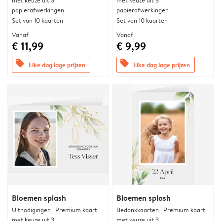
met keuze uit 3
met keuze uit 3
papierafwerkingen
papierafwerkingen
Set van 10 kaarten
Set van 10 kaarten
Vanaf
Vanaf
€ 11,99
€ 9,99
offers
offers
Elke dag lage prijzen
Elke dag lage prijzen
Bloemen splash
Bloemen splash
Uitnodigingen | Premium kaart
Bedankkaarten | Premium kaart
met keuze uit 3
met keuze uit 3