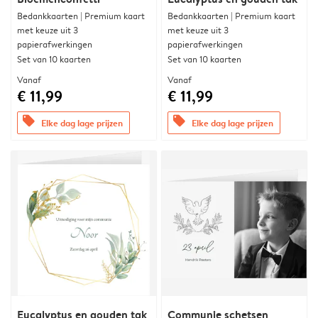
Bedankkaarten | Premium kaart
Bedankkaarten | Premium kaart
met keuze uit 3
met keuze uit 3
papierafwerkingen
papierafwerkingen
Set van 10 kaarten
Set van 10 kaarten
Vanaf
Vanaf
€ 11,99
€ 11,99
offers
offers
Elke dag lage prijzen
Elke dag lage prijzen
Eucalyptus en gouden tak
Communie schetsen