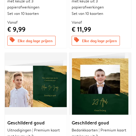
met keuze uit 3
met keuze uit 3
papierafwerkingen
papierafwerkingen
Set van 10 kaarten
Set van 10 kaarten
Vanaf
Vanaf
€ 9,99
€ 11,99
offers
offers
Elke dag lage prijzen
Elke dag lage prijzen
Geschilderd goud
Geschilderd goud
Uitnodigingen | Premium kaart
Bedankkaarten | Premium kaart