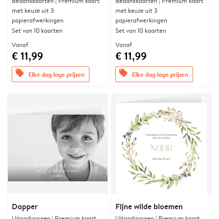
Bedankkaarten | Premium kaart
Bedankkaarten | Premium kaart
met keuze uit 3
met keuze uit 3
papierafwerkingen
papierafwerkingen
Set van 10 kaarten
Set van 10 kaarten
Vanaf
Vanaf
€ 11,99
€ 11,99
offers
offers
Elke dag lage prijzen
Elke dag lage prijzen
Dapper
Fijne wilde bloemen
Uitnodigingen | Premium kaart
Uitnodigingen | Premium kaart