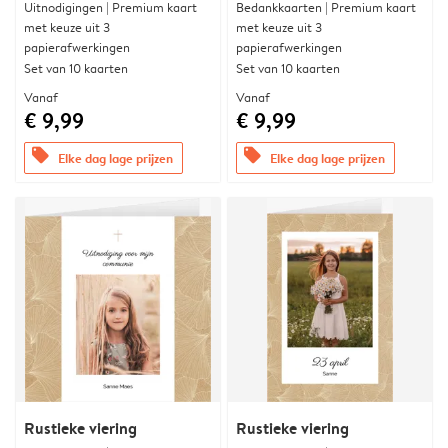
Uitnodigingen | Premium kaart
Bedankkaarten | Premium kaart
met keuze uit 3
met keuze uit 3
papierafwerkingen
papierafwerkingen
Set van 10 kaarten
Set van 10 kaarten
Vanaf
Vanaf
€ 9,99
€ 9,99
offers
offers
Elke dag lage prijzen
Elke dag lage prijzen
Rustieke viering
Rustieke viering