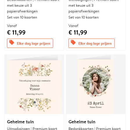
met keuze uit 3
met keuze uit 3
papierafwerkingen
papierafwerkingen
Set van 10 kaarten
Set van 10 kaarten
Vanaf
Vanaf
€ 11,99
€ 11,99
offers
offers
Elke dag lage prijzen
Elke dag lage prijzen
Geheime tuin
Geheime tuin
Uitnodigingen | Premium kaart
Bedankkaarten | Premium kaart