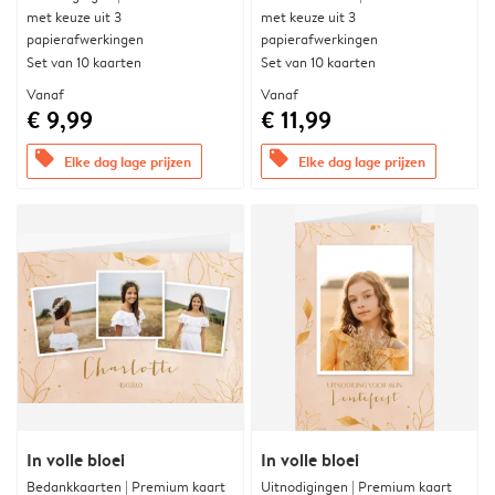
met keuze uit 3
met keuze uit 3
papierafwerkingen
papierafwerkingen
Set van 10 kaarten
Set van 10 kaarten
Vanaf
Vanaf
€ 9,99
€ 11,99
offers
offers
Elke dag lage prijzen
Elke dag lage prijzen
In volle bloei
In volle bloei
Bedankkaarten | Premium kaart
Uitnodigingen | Premium kaart