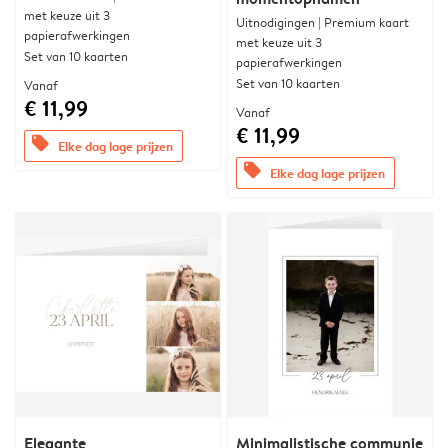
met keuze uit 3
Uitnodigingen | Premium kaart
papierafwerkingen
met keuze uit 3
Set van 10 kaarten
papierafwerkingen
Set van 10 kaarten
Vanaf
€ 11,99
Vanaf
€ 11,99
offers
Elke dag lage prijzen
offers
Elke dag lage prijzen
Elegante
Minimalistische communie