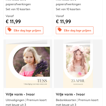
papierafwerkingen
papierafwerkingen
Set van 10 kaarten
Set van 10 kaarten
Vanaf
Vanaf
€ 11,99
€ 11,99
offers
offers
Elke dag lage prijzen
Elke dag lage prijzen
Vrije vorm - Ivoor
Vrije vorm - Ivoor
Uitnodigingen | Premium kaart
Bedankkaarten | Premium kaart
met keuze uit 3
met keuze uit 3