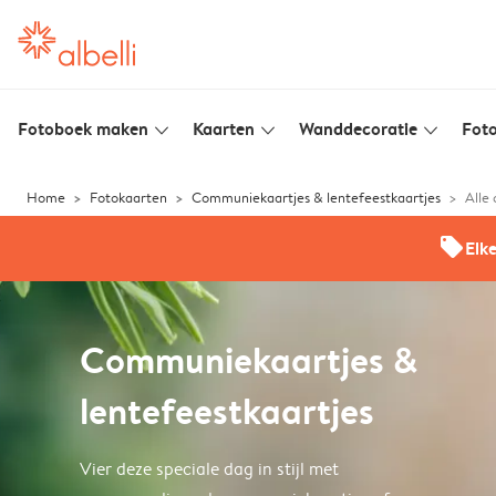
Fotoboek maken
Kaarten
Wanddecoratie
Foto
slim_arrow_down
slim_arrow_down
slim_arrow_down
Home
Fotokaarten
Communiekaartjes & lentefeestkaartjes
Alle
offers
Elk
Communiekaartjes &
lentefeestkaartjes
Vier deze speciale dag in stijl met