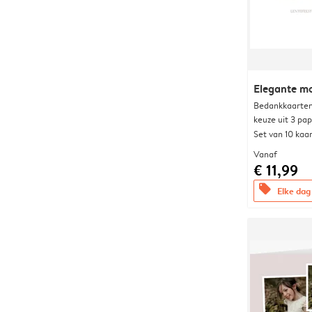
Elegante 
Bedankkaarten
keuze uit 3 pa
Set van 10 kaa
Vanaf
€ 11,99
offers
Elke dag 