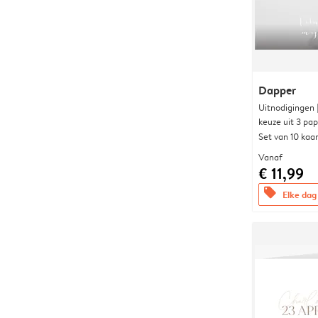
Dapper
Uitnodigingen
keuze uit 3 pa
Set van 10 kaa
Vanaf
€ 11,99
offers
Elke dag 