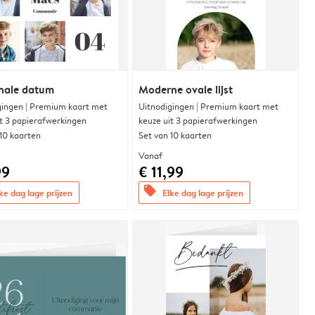
nale datum
Moderne ovale lijst
gingen | Premium kaart met
Uitnodigingen | Premium kaart met
it 3 papierafwerkingen
keuze uit 3 papierafwerkingen
 10 kaarten
Set van 10 kaarten
Vanaf
99
€ 11,99
offers
ke dag lage prijzen
Elke dag lage prijzen