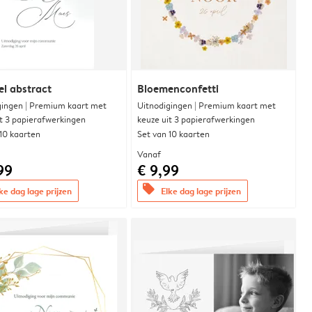
l abstract
Bloemenconfetti
gingen | Premium kaart met
Uitnodigingen | Premium kaart met
it 3 papierafwerkingen
keuze uit 3 papierafwerkingen
 10 kaarten
Set van 10 kaarten
Vanaf
99
€ 9,99
offers
ke dag lage prijzen
Elke dag lage prijzen