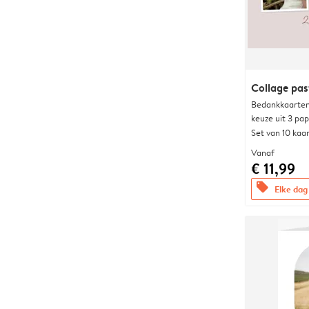
Collage pas
Bedankkaarten
keuze uit 3 pa
Set van 10 kaa
Vanaf
€ 11,99
offers
Elke dag 