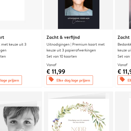
rt
Zacht & verfijnd
Zacht 
met keuze uit 3
Uitnodigingen | Premium kaart met
Bedankk
ngen
keuze uit 3 papierafwerkingen
keuze u
rten
Set van 10 kaarten
Set van
Vanaf
Vanaf
€ 11,99
€ 11,
offers
offers
lage prijzen
Elke dag lage prijzen
El