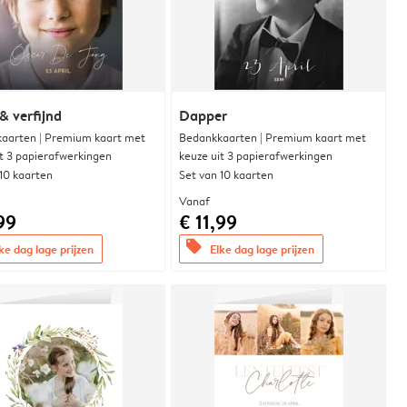
& verfijnd
Dapper
aarten | Premium kaart met
Bedankkaarten | Premium kaart met
it 3 papierafwerkingen
keuze uit 3 papierafwerkingen
 10 kaarten
Set van 10 kaarten
Vanaf
99
€ 11,99
offers
ke dag lage prijzen
Elke dag lage prijzen