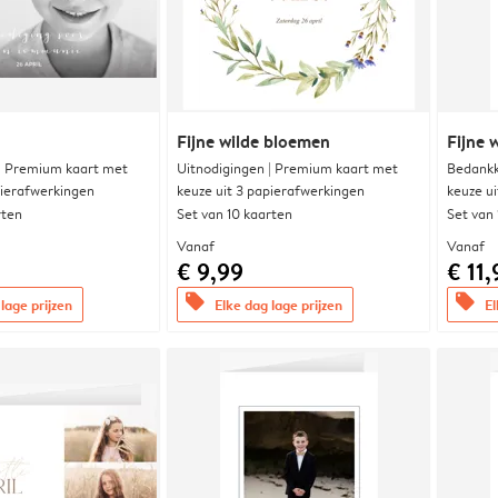
Fijne wilde bloemen
Fijne 
 | Premium kaart met
Uitnodigingen | Premium kaart met
Bedankk
pierafwerkingen
keuze uit 3 papierafwerkingen
keuze u
rten
Set van 10 kaarten
Set van
Vanaf
Vanaf
€ 9,99
€ 11,
offers
offers
lage prijzen
Elke dag lage prijzen
El