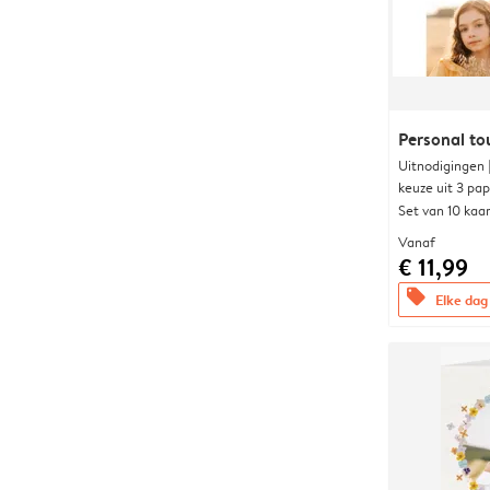
Personal to
Uitnodigingen
keuze uit 3 pa
Set van 10 kaa
Vanaf
€ 11,99
offers
Elke dag 