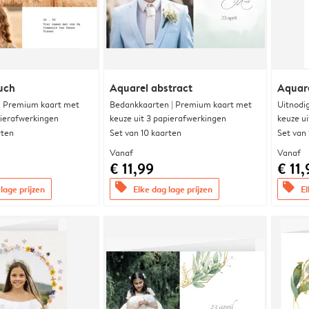
uch
Aquarel abstract
Aquare
 | Premium kaart met
Bedankkaarten | Premium kaart met
Uitnodi
pierafwerkingen
keuze uit 3 papierafwerkingen
keuze u
rten
Set van 10 kaarten
Set van
Vanaf
Vanaf
€ 11,99
€ 11,
offers
offers
lage prijzen
Elke dag lage prijzen
El