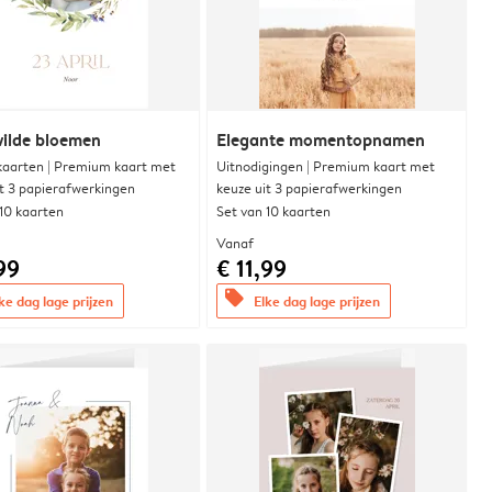
wilde bloemen
Elegante momentopnamen
aarten | Premium kaart met
Uitnodigingen | Premium kaart met
it 3 papierafwerkingen
keuze uit 3 papierafwerkingen
 10 kaarten
Set van 10 kaarten
Vanaf
99
€ 11,99
offers
ke dag lage prijzen
Elke dag lage prijzen