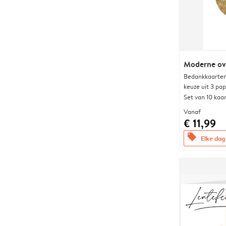
Moderne ova
Bedankkaarten
keuze uit 3 pa
Set van 10 kaa
Vanaf
€ 11,99
offers
Elke dag 