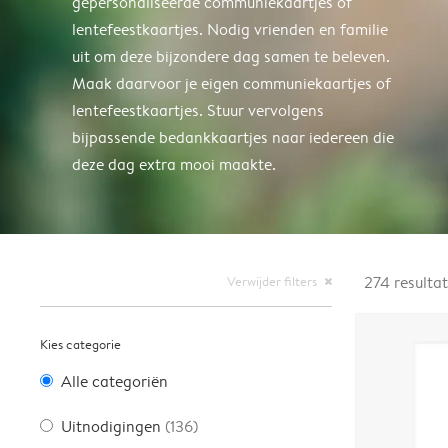
gepersonaliseerde communiekaartjes of
lentefeestkaartjes. Nodig vrienden en familie
uit om deze bijzondere dag samen te beleven.
Maak daarvoor je eigen communiekaartjes of
lentefeestkaartjes. Stuur vervolgens
bijpassende bedankkaartjes naar iedereen die
deze dag extra mooi maakte.
Verwijder filters
274
resulta
close
Kies categorie
Alle categoriën
Uitnodigingen
(136)