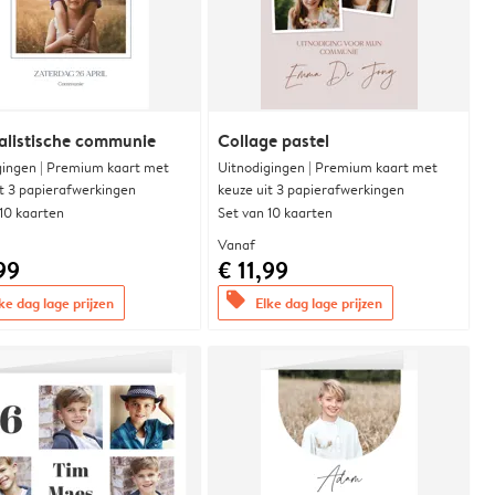
alistische communie
Collage pastel
gingen | Premium kaart met
Uitnodigingen | Premium kaart met
it 3 papierafwerkingen
keuze uit 3 papierafwerkingen
 10 kaarten
Set van 10 kaarten
Vanaf
99
€ 11,99
offers
ke dag lage prijzen
Elke dag lage prijzen