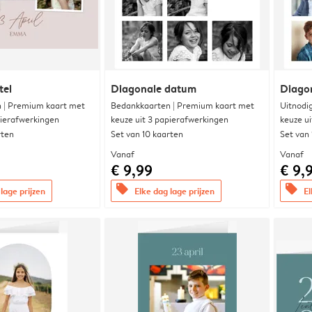
tel
Diagonale datum
Diago
 | Premium kaart met
Bedankkaarten | Premium kaart met
Uitnodi
pierafwerkingen
keuze uit 3 papierafwerkingen
keuze u
rten
Set van 10 kaarten
Set van
Vanaf
Vanaf
€ 9,99
€ 9,
offers
offers
lage prijzen
Elke dag lage prijzen
El