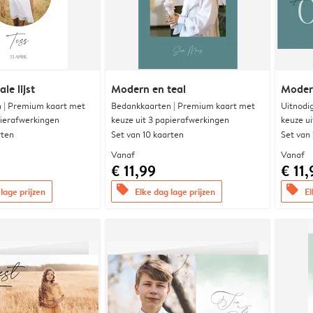
le lijst
Modern en teal
Modern
 | Premium kaart met
Bedankkaarten | Premium kaart met
Uitnodi
pierafwerkingen
keuze uit 3 papierafwerkingen
keuze u
rten
Set van 10 kaarten
Set van
Vanaf
Vanaf
€ 11,99
€ 11,
offers
offers
lage prijzen
Elke dag lage prijzen
El