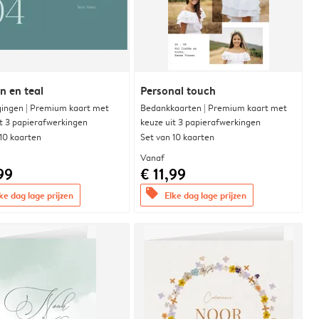
 en teal
Personal touch
gingen | Premium kaart met
Bedankkaarten | Premium kaart met
it 3 papierafwerkingen
keuze uit 3 papierafwerkingen
 10 kaarten
Set van 10 kaarten
Vanaf
99
€ 11,99
offers
ke dag lage prijzen
Elke dag lage prijzen