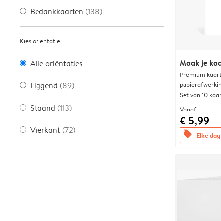
Bedankkaarten
(138)
Kies oriëntatie
Maak je kaa
Alle oriëntaties
Premium kaart 
papierafwerki
Liggend
(89)
Set van 10 kaa
Staand
(113)
Vanaf
€ 5,99
Vierkant
(72)
offers
Elke dag 