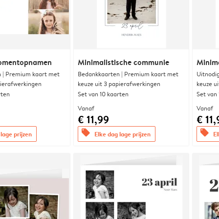
momentopnamen
Minimalistische communie
Minim
 | Premium kaart met
Bedankkaarten | Premium kaart met
Uitnodi
pierafwerkingen
keuze uit 3 papierafwerkingen
keuze u
rten
Set van 10 kaarten
Set van
Vanaf
Vanaf
€ 11,99
€ 11,
offers
offers
lage prijzen
Elke dag lage prijzen
El