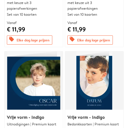
met keuze uit 3
met keuze uit 3
papierafwerkingen
papierafwerkingen
Set van 10 kaarten
Set van 10 kaarten
Vanaf
Vanaf
€ 11,99
€ 11,99
offers
offers
Elke dag lage prijzen
Elke dag lage prijzen
Vrije vorm - Indigo
Vrije vorm - Indigo
Uitnodigingen | Premium kaart
Bedankkaarten | Premium kaart