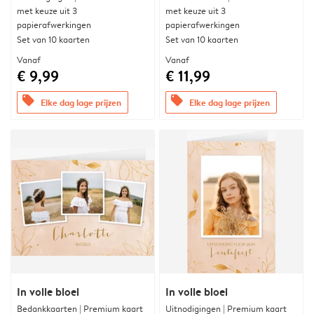
met keuze uit 3
met keuze uit 3
papierafwerkingen
papierafwerkingen
Set van 10 kaarten
Set van 10 kaarten
Vanaf
Vanaf
€ 9,99
€ 11,99
offers
offers
Elke dag lage prijzen
Elke dag lage prijzen
In volle bloei
In volle bloei
Bedankkaarten | Premium kaart
Uitnodigingen | Premium kaart