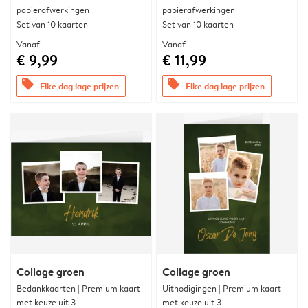
papierafwerkingen
papierafwerkingen
Set van 10 kaarten
Set van 10 kaarten
Vanaf
Vanaf
€ 9,99
€ 11,99
offers
offers
Elke dag lage prijzen
Elke dag lage prijzen
Collage groen
Collage groen
Bedankkaarten | Premium kaart
Uitnodigingen | Premium kaart
met keuze uit 3
met keuze uit 3