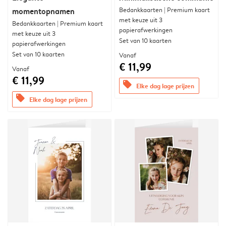
Bedankkaarten | Premium kaart
momentopnamen
met keuze uit 3
Bedankkaarten | Premium kaart
papierafwerkingen
met keuze uit 3
Set van 10 kaarten
papierafwerkingen
Set van 10 kaarten
Vanaf
€ 11,99
Vanaf
€ 11,99
offers
Elke dag lage prijzen
offers
Elke dag lage prijzen