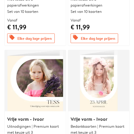
papierafwerkingen
papierafwerkingen
Set van 10 kaarten
Set van 10 kaarten
Vanaf
Vanaf
€ 11,99
€ 11,99
offers
offers
Elke dag lage prijzen
Elke dag lage prijzen
Vrije vorm - Ivoor
Vrije vorm - Ivoor
Uitnodigingen | Premium kaart
Bedankkaarten | Premium kaart
met keuze uit 3
met keuze uit 3