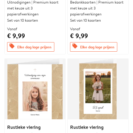
Uitnodigingen | Premium kaart
Bedankkaarten | Premium kaart
met keuze uit 3
met keuze uit 3
papierafwerkingen
papierafwerkingen
Set van 10 kaarten
Set van 10 kaarten
Vanaf
Vanaf
€ 9,99
€ 9,99
offers
offers
Elke dag lage prijzen
Elke dag lage prijzen
Rustieke viering
Rustieke viering