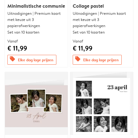
Minimalistische communie
Collage pastel
Uitnodigingen | Premium kaart
Uitnodigingen | Premium kaart
met keuze uit 3
met keuze uit 3
papierafwerkingen
papierafwerkingen
Set van 10 kaarten
Set van 10 kaarten
Vanaf
Vanaf
€ 11,99
€ 11,99
offers
offers
Elke dag lage prijzen
Elke dag lage prijzen