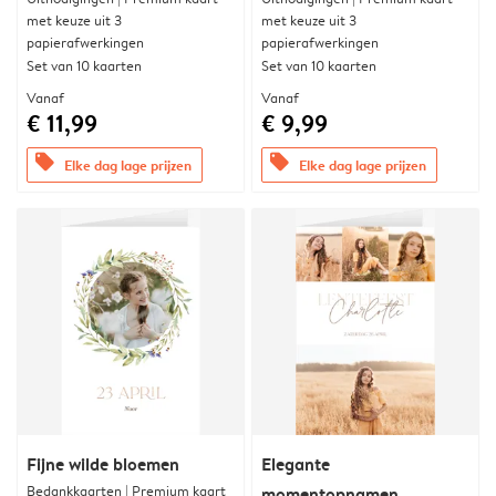
met keuze uit 3
met keuze uit 3
papierafwerkingen
papierafwerkingen
Set van 10 kaarten
Set van 10 kaarten
Vanaf
Vanaf
€ 11,99
€ 9,99
offers
offers
Elke dag lage prijzen
Elke dag lage prijzen
Fijne wilde bloemen
Elegante
Bedankkaarten | Premium kaart
momentopnamen