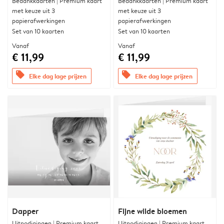
Bedankkaarten | Premium kaart
Bedankkaarten | Premium kaart
met keuze uit 3
met keuze uit 3
papierafwerkingen
papierafwerkingen
Set van 10 kaarten
Set van 10 kaarten
Vanaf
Vanaf
€ 11,99
€ 11,99
offers
offers
Elke dag lage prijzen
Elke dag lage prijzen
Dapper
Fijne wilde bloemen
Uitnodigingen | Premium kaart
Uitnodigingen | Premium kaart