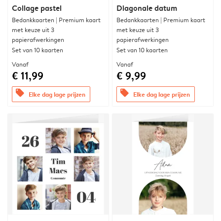
Collage pastel
Diagonale datum
Bedankkaarten | Premium kaart
Bedankkaarten | Premium kaart
met keuze uit 3
met keuze uit 3
papierafwerkingen
papierafwerkingen
Set van 10 kaarten
Set van 10 kaarten
Vanaf
Vanaf
€ 11,99
€ 9,99
offers
offers
Elke dag lage prijzen
Elke dag lage prijzen