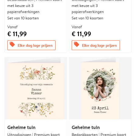
met keuze uit 3
met keuze uit 3
papierafwerkingen
papierafwerkingen
Set van 10 kaarten
Set van 10 kaarten
Vanaf
Vanaf
€ 11,99
€ 11,99
offers
offers
Elke dag lage prijzen
Elke dag lage prijzen
Geheime tuin
Geheime tuin
Uitnodigingen | Premium kaart
Bedankkaarten | Premium kaart