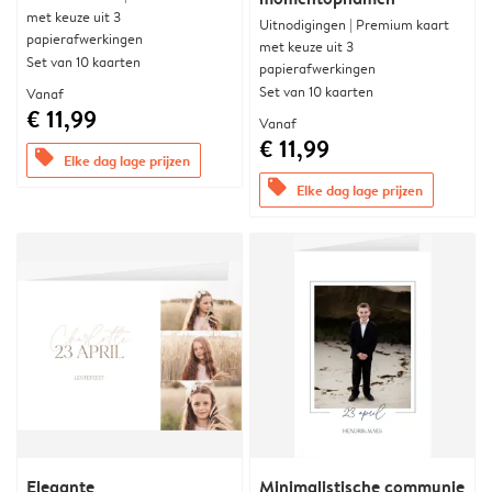
met keuze uit 3
Uitnodigingen | Premium kaart
papierafwerkingen
met keuze uit 3
Set van 10 kaarten
papierafwerkingen
Set van 10 kaarten
Vanaf
€ 11,99
Vanaf
€ 11,99
offers
Elke dag lage prijzen
offers
Elke dag lage prijzen
Elegante
Minimalistische communie