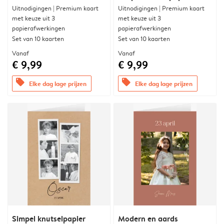
Uitnodigingen | Premium kaart
Uitnodigingen | Premium kaart
met keuze uit 3
met keuze uit 3
papierafwerkingen
papierafwerkingen
Set van 10 kaarten
Set van 10 kaarten
Vanaf
Vanaf
€ 9,99
€ 9,99
offers
offers
Elke dag lage prijzen
Elke dag lage prijzen
Simpel knutselpapier
Modern en aards