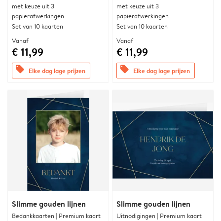
met keuze uit 3
met keuze uit 3
papierafwerkingen
papierafwerkingen
Set van 10 kaarten
Set van 10 kaarten
Vanaf
Vanaf
€ 11,99
€ 11,99
offers
offers
Elke dag lage prijzen
Elke dag lage prijzen
Slimme gouden lijnen
Slimme gouden lijnen
Bedankkaarten | Premium kaart
Uitnodigingen | Premium kaart