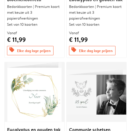
Bedankkaarten | Premium kaart
Bedankkaarten | Premium kaart
met keuze uit 3
met keuze uit 3
papierafwerkingen
papierafwerkingen
Set van 10 kaarten
Set van 10 kaarten
Vanaf
Vanaf
€ 11,99
€ 11,99
offers
offers
Elke dag lage prijzen
Elke dag lage prijzen
Eucalyptus en gouden tak
Communie schetsen