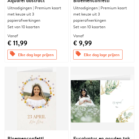
Aquarel abstract
Bloemenconfetti
Uitnodigingen | Premium kaart
Uitnodigingen | Premium kaart
met keuze uit 3
met keuze uit 3
papierafwerkingen
papierafwerkingen
Set van 10 kaarten
Set van 10 kaarten
Vanaf
Vanaf
€ 11,99
€ 9,99
offers
offers
Elke dag lage prijzen
Elke dag lage prijzen
Bloemenconfetti
Eucalyptus en gouden tak