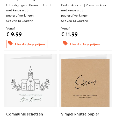
Uitnodigingen | Premium kaart
Bedankkaarten | Premium kaart
met keuze uit 3
met keuze uit 3
papierafwerkingen
papierafwerkingen
Set van 10 kaarten
Set van 10 kaarten
Vanaf
Vanaf
€ 9,99
€ 11,99
offers
offers
Elke dag lage prijzen
Elke dag lage prijzen
Communie schetsen
Simpel knutselpapier