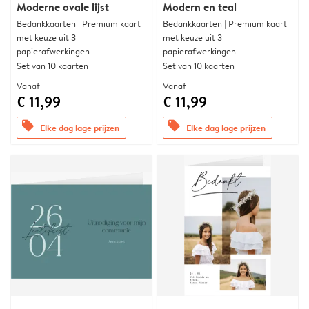
Moderne ovale lijst
Modern en teal
Bedankkaarten | Premium kaart
Bedankkaarten | Premium kaart
met keuze uit 3
met keuze uit 3
papierafwerkingen
papierafwerkingen
Set van 10 kaarten
Set van 10 kaarten
Vanaf
Vanaf
€ 11,99
€ 11,99
offers
offers
Elke dag lage prijzen
Elke dag lage prijzen