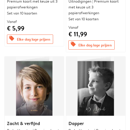
Premium kaart met keuze uit 3
Uitnodigingen | Premium kaart
papierafwerkingen
met keuze uit 3
papierafwerkingen
Set van 10 kaarten
Set van 10 kaarten
Vanaf
€ 5,99
Vanaf
€ 11,99
offers
Elke dag lage prijzen
offers
Elke dag lage prijzen
Zacht & verfijnd
Dapper