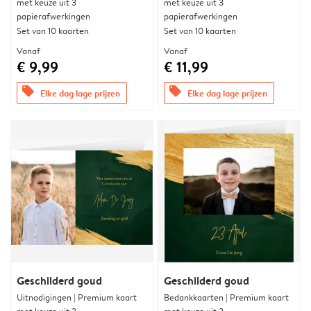
met keuze uit 3
met keuze uit 3
papierafwerkingen
papierafwerkingen
Set van 10 kaarten
Set van 10 kaarten
Vanaf
Vanaf
€ 9,99
€ 11,99
offers
offers
Elke dag lage prijzen
Elke dag lage prijzen
Geschilderd goud
Geschilderd goud
Uitnodigingen | Premium kaart
Bedankkaarten | Premium kaart