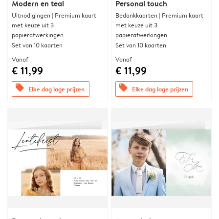
Modern en teal
Personal touch
Uitnodigingen | Premium kaart
Bedankkaarten | Premium kaart
met keuze uit 3
met keuze uit 3
papierafwerkingen
papierafwerkingen
Set van 10 kaarten
Set van 10 kaarten
Vanaf
Vanaf
€ 11,99
€ 11,99
offers
offers
Elke dag lage prijzen
Elke dag lage prijzen