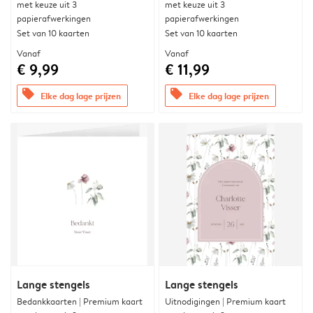
met keuze uit 3
met keuze uit 3
papierafwerkingen
papierafwerkingen
Set van 10 kaarten
Set van 10 kaarten
Vanaf
Vanaf
€ 9,99
€ 11,99
offers
offers
Elke dag lage prijzen
Elke dag lage prijzen
Lange stengels
Lange stengels
Bedankkaarten | Premium kaart
Uitnodigingen | Premium kaart