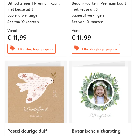
Uitnodigingen | Premium kaart
Bedankkaarten | Premium kaart
met keuze uit 3
met keuze uit 3
papierafwerkingen
papierafwerkingen
Set van 10 kaarten
Set van 10 kaarten
Vanaf
Vanaf
€ 11,99
€ 11,99
offers
offers
Elke dag lage prijzen
Elke dag lage prijzen
Pastelkleurige duif
Botanische uitbarsting