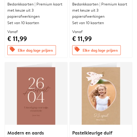
Bedankkaarten | Premium kaart
Bedankkaarten | Premium kaart
met keuze uit 3
met keuze uit 3
papierafwerkingen
papierafwerkingen
Set van 10 kaarten
Set van 10 kaarten
Vanaf
Vanaf
€ 11,99
€ 11,99
offers
offers
Elke dag lage prijzen
Elke dag lage prijzen
Modern en aards
Pastelkleurige duif