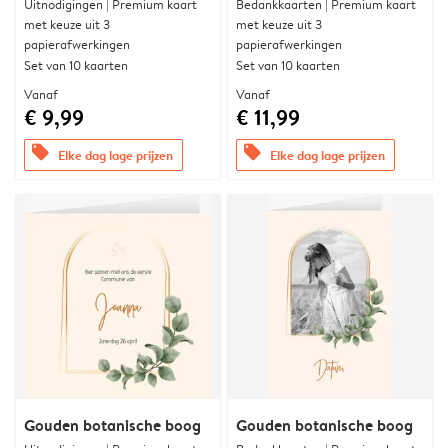
Uitnodigingen | Premium kaart
Bedankkaarten | Premium kaart
met keuze uit 3
met keuze uit 3
papierafwerkingen
papierafwerkingen
Set van 10 kaarten
Set van 10 kaarten
Vanaf
Vanaf
€ 9,99
€ 11,99
offers
offers
Elke dag lage prijzen
Elke dag lage prijzen
Gouden botanische boog
Gouden botanische boog