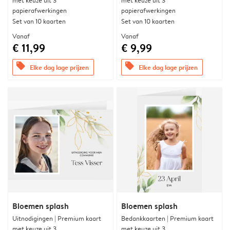
met keuze uit 3
met keuze uit 3
papierafwerkingen
papierafwerkingen
Set van 10 kaarten
Set van 10 kaarten
Vanaf
Vanaf
€ 11,99
€ 9,99
offers
offers
Elke dag lage prijzen
Elke dag lage prijzen
Bloemen splash
Bloemen splash
Uitnodigingen | Premium kaart
Bedankkaarten | Premium kaart
met keuze uit 3
met keuze uit 3