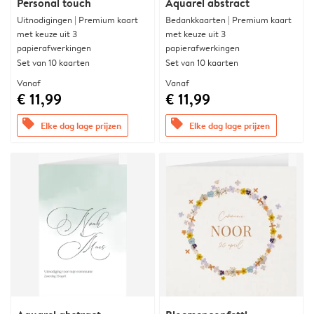
Personal touch
Aquarel abstract
Uitnodigingen | Premium kaart
Bedankkaarten | Premium kaart
met keuze uit 3
met keuze uit 3
papierafwerkingen
papierafwerkingen
Set van 10 kaarten
Set van 10 kaarten
Vanaf
Vanaf
€ 11,99
€ 11,99
offers
offers
Elke dag lage prijzen
Elke dag lage prijzen