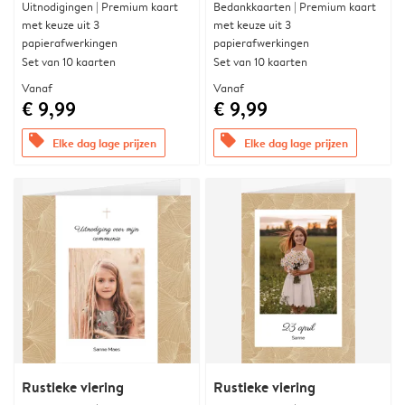
Uitnodigingen | Premium kaart
Bedankkaarten | Premium kaart
met keuze uit 3
met keuze uit 3
papierafwerkingen
papierafwerkingen
Set van 10 kaarten
Set van 10 kaarten
Vanaf
Vanaf
€ 9,99
€ 9,99
offers
offers
Elke dag lage prijzen
Elke dag lage prijzen
Rustieke viering
Rustieke viering