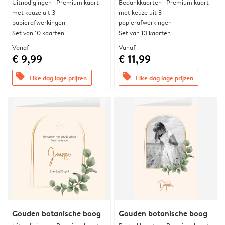
Uitnodigingen | Premium kaart
Bedankkaarten | Premium kaart
met keuze uit 3
met keuze uit 3
papierafwerkingen
papierafwerkingen
Set van 10 kaarten
Set van 10 kaarten
Vanaf
Vanaf
€ 9,99
€ 11,99
offers
offers
Elke dag lage prijzen
Elke dag lage prijzen
Gouden botanische boog
Gouden botanische boog