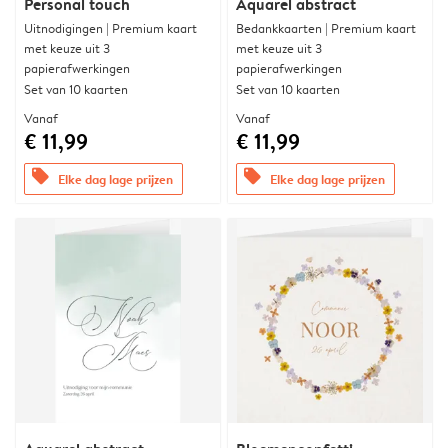
Personal touch
Aquarel abstract
Uitnodigingen | Premium kaart
Bedankkaarten | Premium kaart
met keuze uit 3
met keuze uit 3
papierafwerkingen
papierafwerkingen
Set van 10 kaarten
Set van 10 kaarten
Vanaf
Vanaf
€ 11,99
€ 11,99
offers
offers
Elke dag lage prijzen
Elke dag lage prijzen