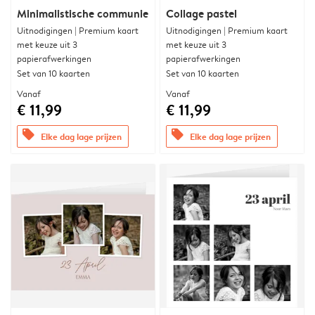
Minimalistische communie
Collage pastel
Uitnodigingen | Premium kaart
Uitnodigingen | Premium kaart
met keuze uit 3
met keuze uit 3
papierafwerkingen
papierafwerkingen
Set van 10 kaarten
Set van 10 kaarten
Vanaf
Vanaf
€ 11,99
€ 11,99
offers
offers
Elke dag lage prijzen
Elke dag lage prijzen