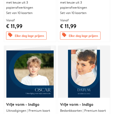
met keuze uit 3
met keuze uit 3
papierafwerkingen
papierafwerkingen
Set van 10 kaarten
Set van 10 kaarten
Vanaf
Vanaf
€ 11,99
€ 11,99
offers
offers
Elke dag lage prijzen
Elke dag lage prijzen
Vrije vorm - Indigo
Vrije vorm - Indigo
Uitnodigingen | Premium kaart
Bedankkaarten | Premium kaart