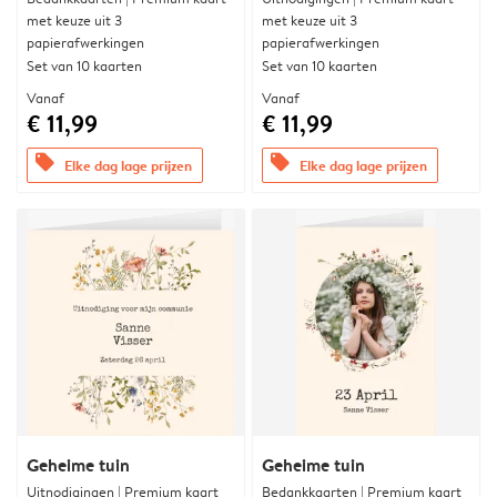
met keuze uit 3
met keuze uit 3
papierafwerkingen
papierafwerkingen
Set van 10 kaarten
Set van 10 kaarten
Vanaf
Vanaf
€ 11,99
€ 11,99
offers
offers
Elke dag lage prijzen
Elke dag lage prijzen
Geheime tuin
Geheime tuin
Uitnodigingen | Premium kaart
Bedankkaarten | Premium kaart