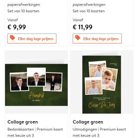
papierafwerkingen
papierafwerkingen
Set van 10 kaarten
Set van 10 kaarten
Vanaf
Vanaf
€ 9,99
€ 11,99
offers
offers
Elke dag lage prijzen
Elke dag lage prijzen
Collage groen
Collage groen
Bedankkaarten | Premium kaart
Uitnodigingen | Premium kaart
met keuze uit 3
met keuze uit 3