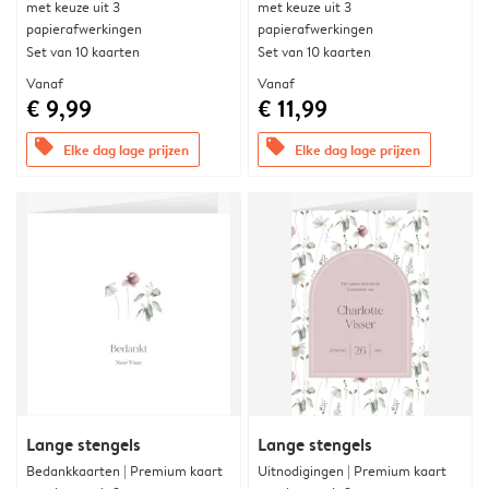
met keuze uit 3
met keuze uit 3
papierafwerkingen
papierafwerkingen
Set van 10 kaarten
Set van 10 kaarten
Vanaf
Vanaf
€ 9,99
€ 11,99
offers
offers
Elke dag lage prijzen
Elke dag lage prijzen
Lange stengels
Lange stengels
Bedankkaarten | Premium kaart
Uitnodigingen | Premium kaart