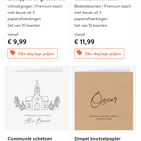
Uitnodigingen | Premium kaart
Bedankkaarten | Premium kaart
met keuze uit 3
met keuze uit 3
papierafwerkingen
papierafwerkingen
Set van 10 kaarten
Set van 10 kaarten
Vanaf
Vanaf
€ 9,99
€ 11,99
offers
offers
Elke dag lage prijzen
Elke dag lage prijzen
Communie schetsen
Simpel knutselpapier