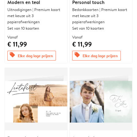
Modern en teal
Personal touch
Uitnodigingen | Premium kaart
Bedankkaarten | Premium kaart
met keuze uit 3
met keuze uit 3
papierafwerkingen
papierafwerkingen
Set van 10 kaarten
Set van 10 kaarten
Vanaf
Vanaf
€ 11,99
€ 11,99
offers
offers
Elke dag lage prijzen
Elke dag lage prijzen