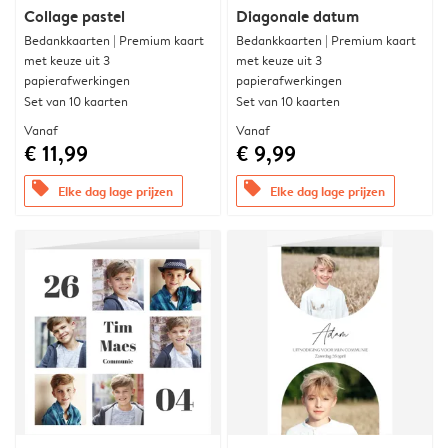
Collage pastel
Diagonale datum
Bedankkaarten | Premium kaart
Bedankkaarten | Premium kaart
met keuze uit 3
met keuze uit 3
papierafwerkingen
papierafwerkingen
Set van 10 kaarten
Set van 10 kaarten
Vanaf
Vanaf
€ 11,99
€ 9,99
offers
offers
Elke dag lage prijzen
Elke dag lage prijzen