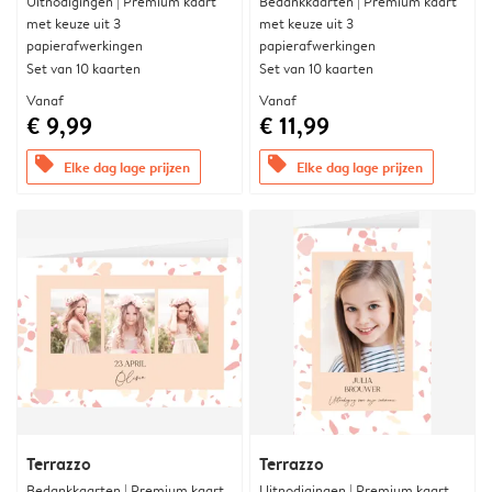
Uitnodigingen | Premium kaart
Bedankkaarten | Premium kaart
met keuze uit 3
met keuze uit 3
papierafwerkingen
papierafwerkingen
Set van 10 kaarten
Set van 10 kaarten
Vanaf
Vanaf
€ 9,99
€ 11,99
offers
offers
Elke dag lage prijzen
Elke dag lage prijzen
Terrazzo
Terrazzo
Bedankkaarten | Premium kaart
Uitnodigingen | Premium kaart