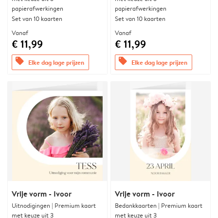
papierafwerkingen
papierafwerkingen
Set van 10 kaarten
Set van 10 kaarten
Vanaf
Vanaf
€ 11,99
€ 11,99
offers
offers
Elke dag lage prijzen
Elke dag lage prijzen
Vrije vorm - Ivoor
Vrije vorm - Ivoor
Uitnodigingen | Premium kaart
Bedankkaarten | Premium kaart
met keuze uit 3
met keuze uit 3