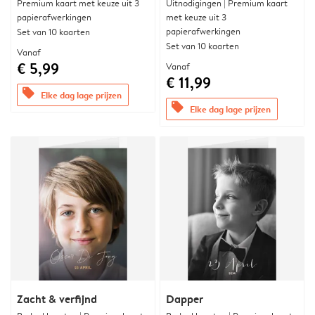
Premium kaart met keuze uit 3
Uitnodigingen | Premium kaart
papierafwerkingen
met keuze uit 3
papierafwerkingen
Set van 10 kaarten
Set van 10 kaarten
Vanaf
€ 5,99
Vanaf
€ 11,99
offers
Elke dag lage prijzen
offers
Elke dag lage prijzen
Zacht & verfijnd
Dapper