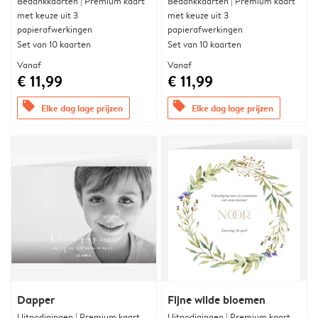
Bedankkaarten | Premium kaart
Bedankkaarten | Premium kaart
met keuze uit 3
met keuze uit 3
papierafwerkingen
papierafwerkingen
Set van 10 kaarten
Set van 10 kaarten
Vanaf
Vanaf
€ 11,99
€ 11,99
offers
offers
Elke dag lage prijzen
Elke dag lage prijzen
Dapper
Fijne wilde bloemen
Uitnodigingen | Premium kaart
Uitnodigingen | Premium kaart