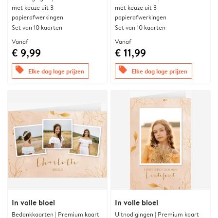
met keuze uit 3
met keuze uit 3
papierafwerkingen
papierafwerkingen
Set van 10 kaarten
Set van 10 kaarten
Vanaf
Vanaf
€ 9,99
€ 11,99
offers
offers
Elke dag lage prijzen
Elke dag lage prijzen
In volle bloei
In volle bloei
Bedankkaarten | Premium kaart
Uitnodigingen | Premium kaart