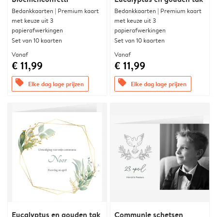
Bedankkaarten | Premium kaart
Bedankkaarten | Premium kaart
met keuze uit 3
met keuze uit 3
papierafwerkingen
papierafwerkingen
Set van 10 kaarten
Set van 10 kaarten
Vanaf
Vanaf
€ 11,99
€ 11,99
offers
offers
Elke dag lage prijzen
Elke dag lage prijzen
Eucalyptus en gouden tak
Communie schetsen