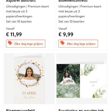
Aquarel abstract
Bloemenconfetti
Uitnodigingen | Premium kaart
Uitnodigingen | Premium kaart
met keuze uit 3
met keuze uit 3
papierafwerkingen
papierafwerkingen
Set van 10 kaarten
Set van 10 kaarten
Vanaf
Vanaf
€ 11,99
€ 9,99
offers
offers
Elke dag lage prijzen
Elke dag lage prijzen
Bloemenconfetti
Eucalyptus en gouden tak