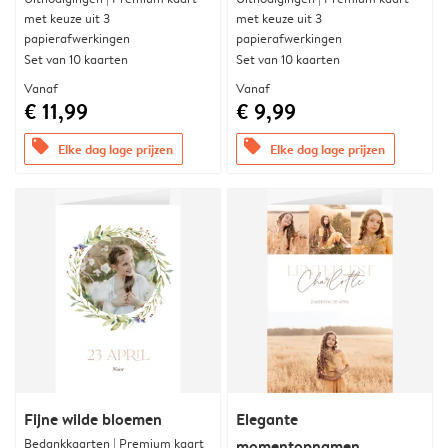
met keuze uit 3
met keuze uit 3
papierafwerkingen
papierafwerkingen
Set van 10 kaarten
Set van 10 kaarten
Vanaf
Vanaf
€ 11,99
€ 9,99
offers
offers
Elke dag lage prijzen
Elke dag lage prijzen
Fijne wilde bloemen
Elegante
Bedankkaarten | Premium kaart
momentopnamen