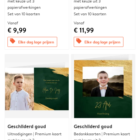
met keuze uit 3
met keuze uit 3
papierafwerkingen
papierafwerkingen
Set van 10 kaarten
Set van 10 kaarten
Vanaf
Vanaf
€ 9,99
€ 11,99
offers
offers
Elke dag lage prijzen
Elke dag lage prijzen
Geschilderd goud
Geschilderd goud
Uitnodigingen | Premium kaart
Bedankkaarten | Premium kaart