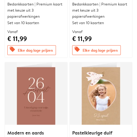
Bedankkaarten | Premium kaart
Bedankkaarten | Premium kaart
met keuze uit 3
met keuze uit 3
papierafwerkingen
papierafwerkingen
Set van 10 kaarten
Set van 10 kaarten
Vanaf
Vanaf
€ 11,99
€ 11,99
offers
offers
Elke dag lage prijzen
Elke dag lage prijzen
Modern en aards
Pastelkleurige duif