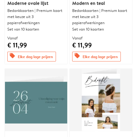
Moderne ovale lijst
Modern en teal
Bedankkaarten | Premium kaart
Bedankkaarten | Premium kaart
met keuze uit 3
met keuze uit 3
papierafwerkingen
papierafwerkingen
Set van 10 kaarten
Set van 10 kaarten
Vanaf
Vanaf
€ 11,99
€ 11,99
offers
offers
Elke dag lage prijzen
Elke dag lage prijzen