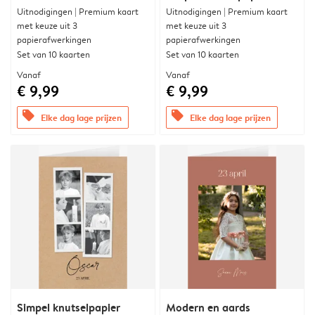
Uitnodigingen | Premium kaart
Uitnodigingen | Premium kaart
met keuze uit 3
met keuze uit 3
papierafwerkingen
papierafwerkingen
Set van 10 kaarten
Set van 10 kaarten
Vanaf
Vanaf
€ 9,99
€ 9,99
offers
offers
Elke dag lage prijzen
Elke dag lage prijzen
Simpel knutselpapier
Modern en aards