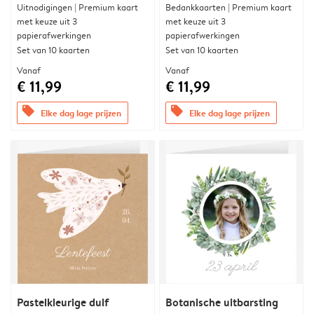
Uitnodigingen | Premium kaart
Bedankkaarten | Premium kaart
met keuze uit 3
met keuze uit 3
papierafwerkingen
papierafwerkingen
Set van 10 kaarten
Set van 10 kaarten
Vanaf
Vanaf
€ 11,99
€ 11,99
offers
offers
Elke dag lage prijzen
Elke dag lage prijzen
Pastelkleurige duif
Botanische uitbarsting