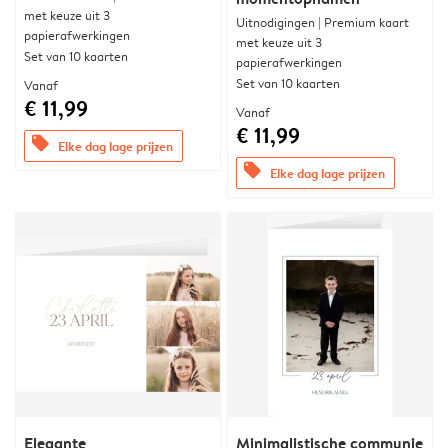
met keuze uit 3
Uitnodigingen | Premium kaart
papierafwerkingen
met keuze uit 3
Set van 10 kaarten
papierafwerkingen
Set van 10 kaarten
Vanaf
€ 11,99
Vanaf
€ 11,99
offers
Elke dag lage prijzen
offers
Elke dag lage prijzen
Elegante
Minimalistische communie