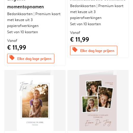
Bedankkaarten | Premium kaart
momentopnamen
met keuze uit 3
Bedankkaarten | Premium kaart
papierafwerkingen
met keuze uit 3
Set van 10 kaarten
papierafwerkingen
Set van 10 kaarten
Vanaf
€ 11,99
Vanaf
€ 11,99
offers
Elke dag lage prijzen
offers
Elke dag lage prijzen