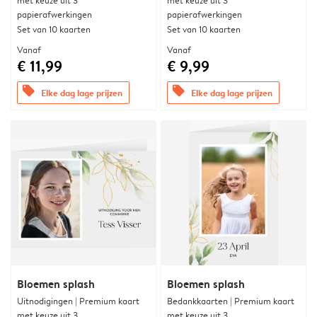
met keuze uit 3
met keuze uit 3
papierafwerkingen
papierafwerkingen
Set van 10 kaarten
Set van 10 kaarten
Vanaf
Vanaf
€ 11,99
€ 9,99
offers
offers
Elke dag lage prijzen
Elke dag lage prijzen
Bloemen splash
Bloemen splash
Uitnodigingen | Premium kaart
Bedankkaarten | Premium kaart
met keuze uit 3
met keuze uit 3