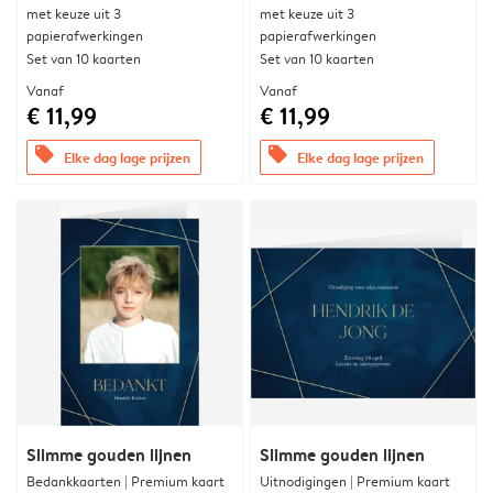
met keuze uit 3
met keuze uit 3
papierafwerkingen
papierafwerkingen
Set van 10 kaarten
Set van 10 kaarten
Vanaf
Vanaf
€ 11,99
€ 11,99
offers
offers
Elke dag lage prijzen
Elke dag lage prijzen
Slimme gouden lijnen
Slimme gouden lijnen
Bedankkaarten | Premium kaart
Uitnodigingen | Premium kaart