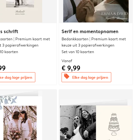
s schrift
Serif en momentopnamen
aarten | Premium kaart met
Bedankkaarten | Premium kaart met
it 3 papierafwerkingen
keuze uit 3 papierafwerkingen
 10 kaarten
Set van 10 kaarten
Vanaf
99
€ 9,99
offers
ke dag lage prijzen
Elke dag lage prijzen