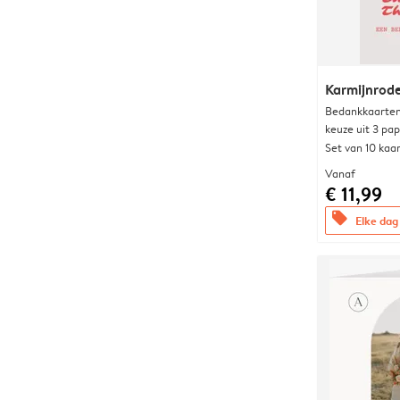
Karmijnrod
Bedankkaarten
keuze uit 3 pa
Set van 10 kaa
Vanaf
€ 11,99
offers
Elke dag 