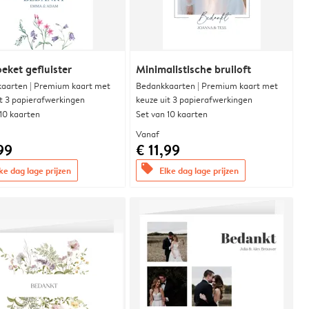
eket gefluister
Minimalistische bruiloft
aarten | Premium kaart met
Bedankkaarten | Premium kaart met
it 3 papierafwerkingen
keuze uit 3 papierafwerkingen
 10 kaarten
Set van 10 kaarten
Vanaf
99
€ 11,99
offers
ke dag lage prijzen
Elke dag lage prijzen