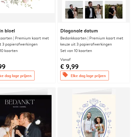
in bloei
Diagonale datum
aarten | Premium kaart met
Bedankkaarten | Premium kaart met
it 3 papierafwerkingen
keuze uit 3 papierafwerkingen
 10 kaarten
Set van 10 kaarten
Vanaf
99
€ 9,99
offers
ke dag lage prijzen
Elke dag lage prijzen