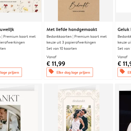
uwelijk
Met liefde handgemaakt
Geluk 
 | Premium kaart met
Bedankkaarten | Premium kaart met
Bedankk
pierafwerkingen
keuze uit 3 papierafwerkingen
keuze u
rten
Set van 10 kaarten
Set van
Vanaf
Vanaf
€ 11,99
€ 11,
offers
offers
lage prijzen
Elke dag lage prijzen
El