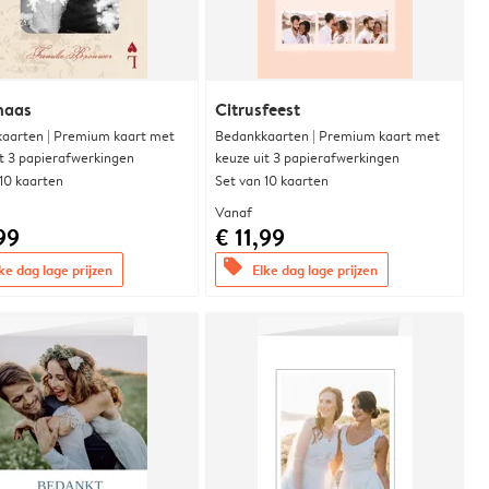
naas
Citrusfeest
aarten | Premium kaart met
Bedankkaarten | Premium kaart met
it 3 papierafwerkingen
keuze uit 3 papierafwerkingen
 10 kaarten
Set van 10 kaarten
Vanaf
99
€ 11,99
offers
ke dag lage prijzen
Elke dag lage prijzen