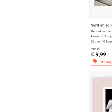
Serif en za
Bedankkaarten
keuze uit 3 pa
Set van 10 kaa
Vanaf
€ 9,99
offers
Elke dag 