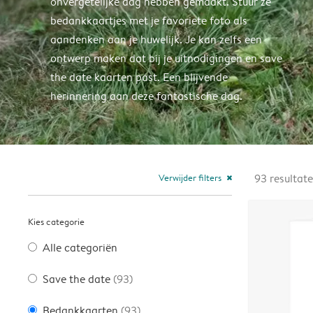
onvergetelijke dag hebben gemaakt. Stuur ze
bedankkaartjes met je favoriete foto als
aandenken aan je huwelijk. Je kan zelfs een
ontwerp maken dat bij je uitnodigingen en save
the date kaarten past. Een blijvende
herinnering aan deze fantastische dag.
Verwijder filters
93
resultat
close
Kies categorie
Alle categoriën
Save the date
(93)
Bedankkaarten
(93)