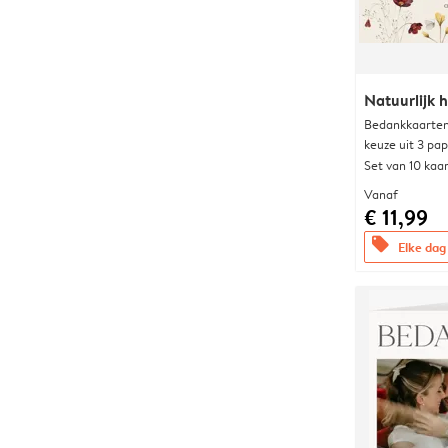
Natuurlijk h
Bedankkaarten
keuze uit 3 pa
Set van 10 kaa
Vanaf
€ 11,99
offers
Elke dag 