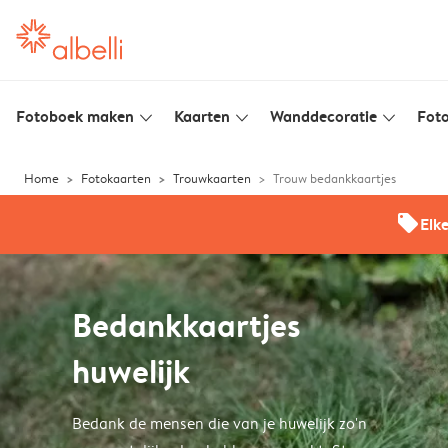
Fotoboek maken
Kaarten
Wanddecoratie
Foto
slim_arrow_down
slim_arrow_down
slim_arrow_down
Home
Fotokaarten
Trouwkaarten
Trouw bedankkaartjes
offers
Elk
Bedankkaartjes
huwelijk
Bedank de mensen die van je huwelijk zo'n