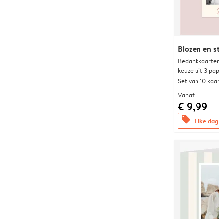
Blozen en s
Bedankkaarten
keuze uit 3 pa
Set van 10 kaa
Vanaf
€ 9,99
offers
Elke dag 