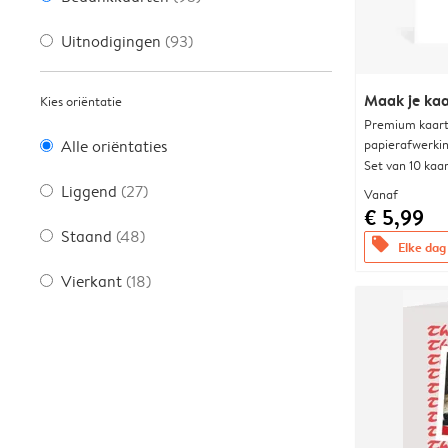
Uitnodigingen
(93)
Maak je kaa
Kies oriëntatie
Premium kaart 
papierafwerki
Alle oriëntaties
Set van 10 kaa
Liggend
(27)
Vanaf
€ 5,99
Staand
(48)
offers
Elke dag 
Vierkant
(18)