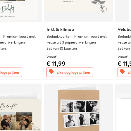
Inkt & klimop
Veldbo
 | Premium kaart met
Bedankkaarten | Premium kaart met
Bedankk
pierafwerkingen
keuze uit 3 papierafwerkingen
keuze u
rten
Set van 10 kaarten
Set van
Vanaf
Vanaf
€ 11,99
€ 11,
offers
offers
lage prijzen
Elke dag lage prijzen
El