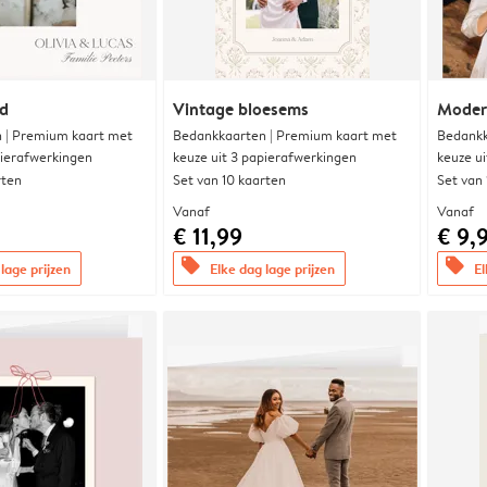
nd
Vintage bloesems
Modern
 | Premium kaart met
Bedankkaarten | Premium kaart met
Bedankk
pierafwerkingen
keuze uit 3 papierafwerkingen
keuze u
rten
Set van 10 kaarten
Set van
Vanaf
Vanaf
€ 11,99
€ 9,
offers
offers
lage prijzen
Elke dag lage prijzen
El