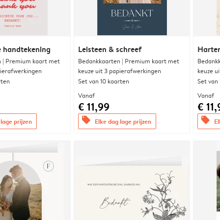
e handtekening
Leisteen & schreef
Harte
 | Premium kaart met
Bedankkaarten | Premium kaart met
Bedankk
pierafwerkingen
keuze uit 3 papierafwerkingen
keuze u
rten
Set van 10 kaarten
Set van
Vanaf
Vanaf
€ 11,99
€ 11,
offers
offers
lage prijzen
Elke dag lage prijzen
El