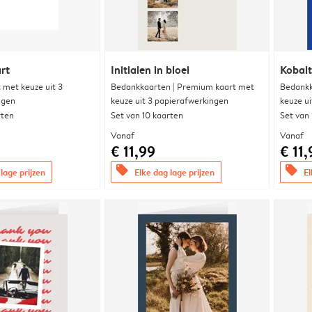
rt
Initialen in bloei
Kobalt
met keuze uit 3
Bedankkaarten | Premium kaart met
Bedankk
ngen
keuze uit 3 papierafwerkingen
keuze u
rten
Set van 10 kaarten
Set van
Vanaf
Vanaf
€ 11,99
€ 11,
offers
offers
lage prijzen
Elke dag lage prijzen
El