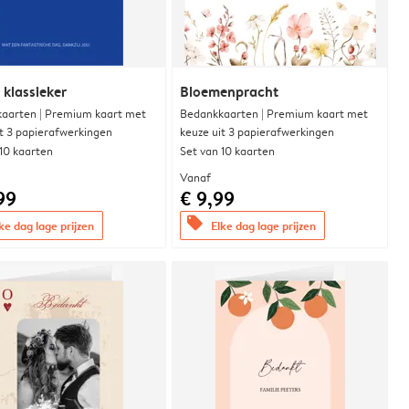
 klassieker
Bloemenpracht
aarten | Premium kaart met
Bedankkaarten | Premium kaart met
it 3 papierafwerkingen
keuze uit 3 papierafwerkingen
 10 kaarten
Set van 10 kaarten
Vanaf
99
€ 9,99
offers
ke dag lage prijzen
Elke dag lage prijzen