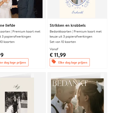
e liefde
Strikken en krabbels
aarten | Premium kaart met
Bedankkaarten | Premium kaart met
it 3 papierafwerkingen
keuze uit 3 papierafwerkingen
 10 kaarten
Set van 10 kaarten
Vanaf
99
€ 11,99
offers
ke dag lage prijzen
Elke dag lage prijzen