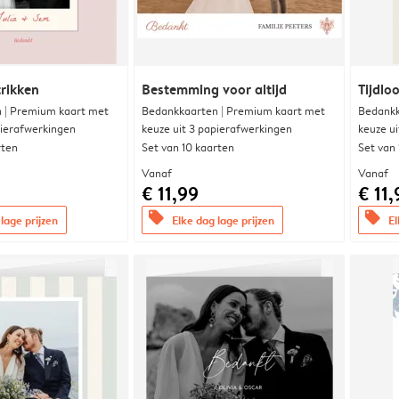
trikken
Bestemming voor altijd
Tijdloo
 | Premium kaart met
Bedankkaarten | Premium kaart met
Bedankk
pierafwerkingen
keuze uit 3 papierafwerkingen
keuze u
rten
Set van 10 kaarten
Set van
Vanaf
Vanaf
€ 11,99
€ 11,
offers
offers
lage prijzen
Elke dag lage prijzen
El