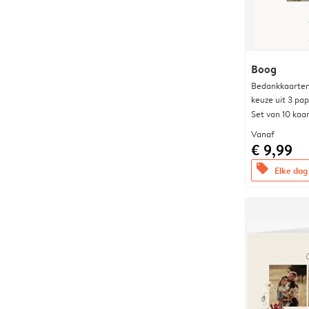
Boog
Bedankkaarten
keuze uit 3 pa
Set van 10 kaa
Vanaf
€ 9,99
offers
Elke dag 