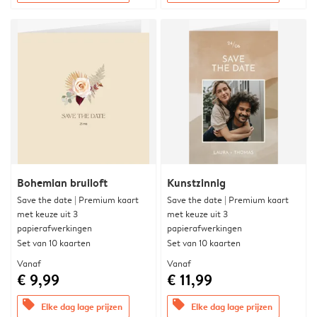
Bohemian bruiloft
Kunstzinnig
Save the date | Premium kaart
Save the date | Premium kaart
met keuze uit 3
met keuze uit 3
papierafwerkingen
papierafwerkingen
Set van 10 kaarten
Set van 10 kaarten
Vanaf
Vanaf
€ 9,99
€ 11,99
offers
offers
Elke dag lage prijzen
Elke dag lage prijzen