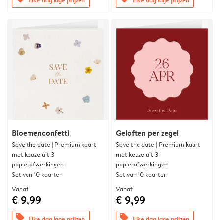
Bloemenconfetti
Geloften per zegel
Save the date | Premium kaart
Save the date | Premium kaart
met keuze uit 3
met keuze uit 3
papierafwerkingen
papierafwerkingen
Set van 10 kaarten
Set van 10 kaarten
Vanaf
Vanaf
€ 9,99
€ 9,99
offers
offers
Elke dag lage prijzen
Elke dag lage prijzen