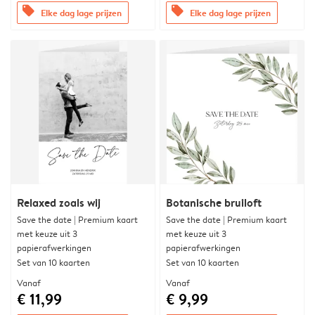
offers
offers
Elke dag lage prijzen
Elke dag lage prijzen
Relaxed zoals wij
Botanische bruiloft
Save the date | Premium kaart
Save the date | Premium kaart
met keuze uit 3
met keuze uit 3
papierafwerkingen
papierafwerkingen
Set van 10 kaarten
Set van 10 kaarten
Vanaf
Vanaf
€ 11,99
€ 9,99