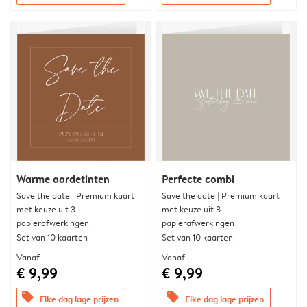
Warme aardetinten
Perfecte combi
Save the date | Premium kaart
Save the date | Premium kaart
met keuze uit 3
met keuze uit 3
papierafwerkingen
papierafwerkingen
Set van 10 kaarten
Set van 10 kaarten
Vanaf
Vanaf
€ 9,99
€ 9,99
offers
offers
Elke dag lage prijzen
Elke dag lage prijzen