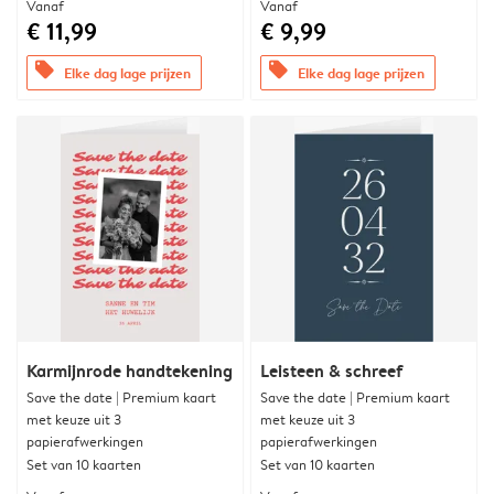
Vanaf
Vanaf
€ 11,99
€ 9,99
offers
offers
Elke dag lage prijzen
Elke dag lage prijzen
Karmijnrode handtekening
Leisteen & schreef
Save the date | Premium kaart
Save the date | Premium kaart
met keuze uit 3
met keuze uit 3
papierafwerkingen
papierafwerkingen
Set van 10 kaarten
Set van 10 kaarten