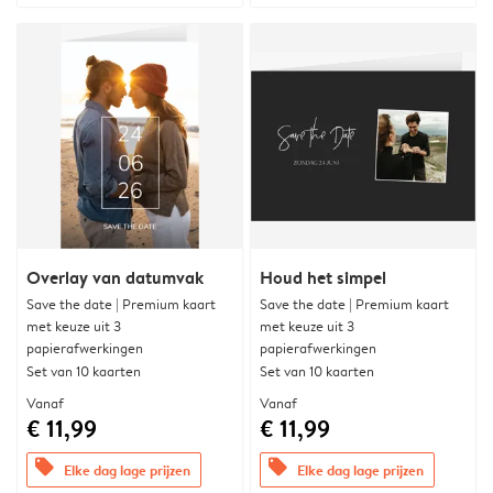
Overlay van datumvak
Houd het simpel
Save the date | Premium kaart
Save the date | Premium kaart
met keuze uit 3
met keuze uit 3
papierafwerkingen
papierafwerkingen
Set van 10 kaarten
Set van 10 kaarten
Vanaf
Vanaf
€ 11,99
€ 11,99
offers
offers
Elke dag lage prijzen
Elke dag lage prijzen