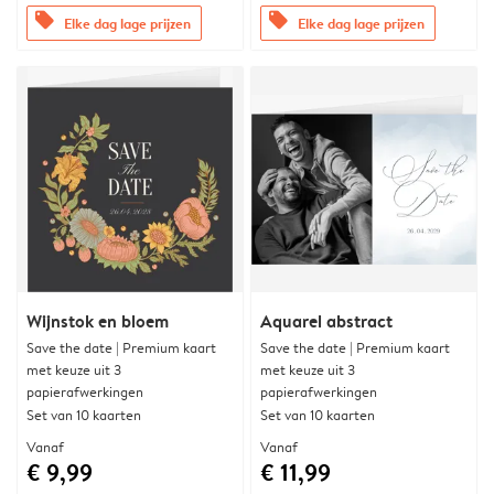
offers
offers
Elke dag lage prijzen
Elke dag lage prijzen
Wijnstok en bloem
Aquarel abstract
Save the date | Premium kaart
Save the date | Premium kaart
met keuze uit 3
met keuze uit 3
papierafwerkingen
papierafwerkingen
Set van 10 kaarten
Set van 10 kaarten
Vanaf
Vanaf
€ 9,99
€ 11,99