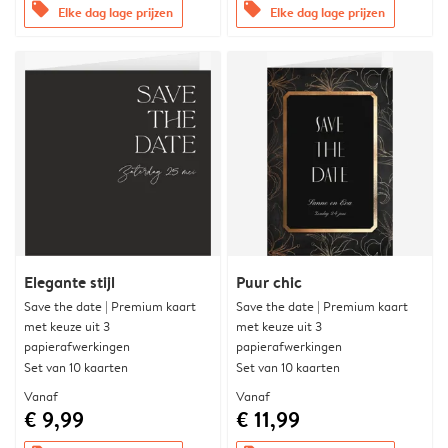
offers
offers
Elke dag lage prijzen
Elke dag lage prijzen
Elegante stijl
Puur chic
Save the date | Premium kaart
Save the date | Premium kaart
met keuze uit 3
met keuze uit 3
papierafwerkingen
papierafwerkingen
Set van 10 kaarten
Set van 10 kaarten
Vanaf
Vanaf
€ 9,99
€ 11,99