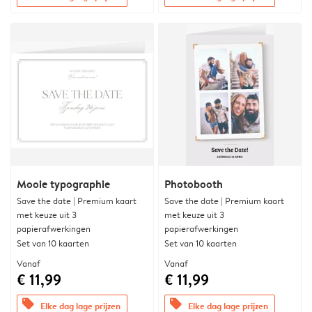
Mooie typographie
Photobooth
Save the date | Premium kaart
Save the date | Premium kaart
met keuze uit 3
met keuze uit 3
papierafwerkingen
papierafwerkingen
Set van 10 kaarten
Set van 10 kaarten
Vanaf
Vanaf
€ 11,99
€ 11,99
offers
offers
Elke dag lage prijzen
Elke dag lage prijzen