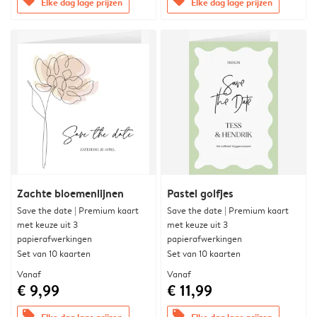
offers
offers
Elke dag lage prijzen
Elke dag lage prijzen
Zachte bloemenlijnen
Pastel golfjes
Save the date | Premium kaart
Save the date | Premium kaart
met keuze uit 3
met keuze uit 3
papierafwerkingen
papierafwerkingen
Set van 10 kaarten
Set van 10 kaarten
Vanaf
Vanaf
€ 9,99
€ 11,99
offers
offers
Elke dag lage prijzen
Elke dag lage prijzen