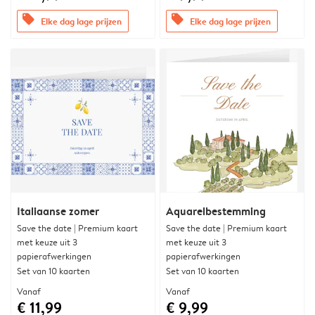
offers
offers
Elke dag lage prijzen
Elke dag lage prijzen
Italiaanse zomer
Aquarelbestemming
Save the date | Premium kaart
Save the date | Premium kaart
met keuze uit 3
met keuze uit 3
papierafwerkingen
papierafwerkingen
Set van 10 kaarten
Set van 10 kaarten
Vanaf
Vanaf
€ 11,99
€ 9,99