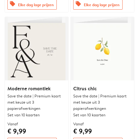
offers
offers
Elke dag lage prijzen
Elke dag lage prijzen
Moderne romantiek
Citrus chic
Save the date | Premium kaart
Save the date | Premium kaart
met keuze uit 3
met keuze uit 3
papierafwerkingen
papierafwerkingen
Set van 10 kaarten
Set van 10 kaarten
Vanaf
Vanaf
€ 9,99
€ 9,99