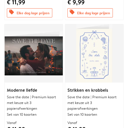
€ 11,99
€ 9,99
offers
offers
Elke dag lage prijzen
Elke dag lage prijzen
Moderne liefde
Strikken en krabbels
Save the date | Premium kaart
Save the date | Premium kaart
met keuze uit 3
met keuze uit 3
papierafwerkingen
papierafwerkingen
Set van 10 kaarten
Set van 10 kaarten
Vanaf
Vanaf