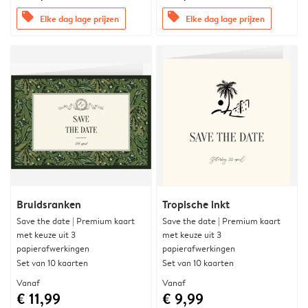
offers
offers
Elke dag lage prijzen
Elke dag lage prijzen
Bruidsranken
Tropische inkt
Save the date | Premium kaart
Save the date | Premium kaart
met keuze uit 3
met keuze uit 3
papierafwerkingen
papierafwerkingen
Set van 10 kaarten
Set van 10 kaarten
Vanaf
Vanaf
€ 11,99
€ 9,99