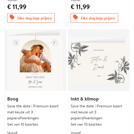
€ 11,99
€ 11,99
offers
offers
Elke dag lage prijzen
Elke dag lage prijzen
Boog
Inkt & klimop
Save the date | Premium kaart
Save the date | Premium kaart
met keuze uit 3
met keuze uit 3
papierafwerkingen
papierafwerkingen
Set van 10 kaarten
Set van 10 kaarten
Vanaf
Vanaf