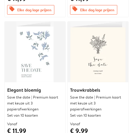
offers
offers
Elke dag lage prijzen
Elke dag lage prijzen
Elegant bloemig
Trouwkrabbels
Save the date | Premium kaart
Save the date | Premium kaart
met keuze uit 3
met keuze uit 3
papierafwerkingen
papierafwerkingen
Set van 10 kaarten
Set van 10 kaarten
Vanaf
Vanaf
€ 11,99
€ 9,99