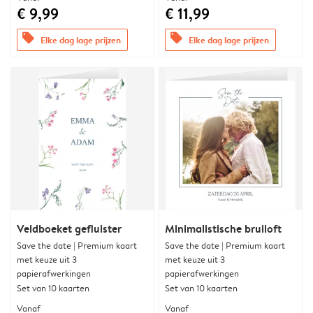
€ 9,99
€ 11,99
offers
offers
Elke dag lage prijzen
Elke dag lage prijzen
Veldboeket gefluister
Minimalistische bruiloft
Save the date | Premium kaart
Save the date | Premium kaart
met keuze uit 3
met keuze uit 3
papierafwerkingen
papierafwerkingen
Set van 10 kaarten
Set van 10 kaarten
Vanaf
Vanaf