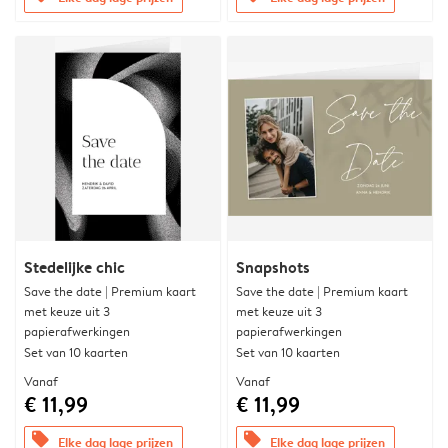
Stedelijke chic
Snapshots
Save the date | Premium kaart
Save the date | Premium kaart
met keuze uit 3
met keuze uit 3
papierafwerkingen
papierafwerkingen
Set van 10 kaarten
Set van 10 kaarten
Vanaf
Vanaf
€ 11,99
€ 11,99
offers
offers
Elke dag lage prijzen
Elke dag lage prijzen