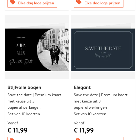
offers
offers
Elke dag lage prijzen
Elke dag lage prijzen
Stijlvolle bogen
Elegant
Save the date | Premium kaart
Save the date | Premium kaart
met keuze uit 3
met keuze uit 3
papierafwerkingen
papierafwerkingen
Set van 10 kaarten
Set van 10 kaarten
Vanaf
Vanaf
€ 11,99
€ 11,99