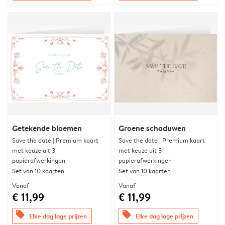
Getekende bloemen
Groene schaduwen
Save the date | Premium kaart
Save the date | Premium kaart
met keuze uit 3
met keuze uit 3
papierafwerkingen
papierafwerkingen
Set van 10 kaarten
Set van 10 kaarten
Vanaf
Vanaf
€ 11,99
€ 11,99
offers
offers
Elke dag lage prijzen
Elke dag lage prijzen