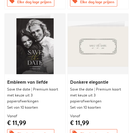
offers
offers
Elke dag lage prijzen
Elke dag lage prijzen
Embleem van liefde
Donkere elegantie
Save the date | Premium kaart
Save the date | Premium kaart
met keuze uit 3
met keuze uit 3
papierafwerkingen
papierafwerkingen
Set van 10 kaarten
Set van 10 kaarten
Vanaf
Vanaf
€ 11,99
€ 11,99