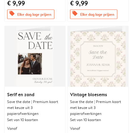
€ 9,99
€ 9,99
offers
offers
Elke dag lage prijzen
Elke dag lage prijzen
Serif en zand
Vintage bloesems
Save the date | Premium kaart
Save the date | Premium kaart
met keuze uit 3
met keuze uit 3
papierafwerkingen
papierafwerkingen
Set van 10 kaarten
Set van 10 kaarten
Vanaf
Vanaf