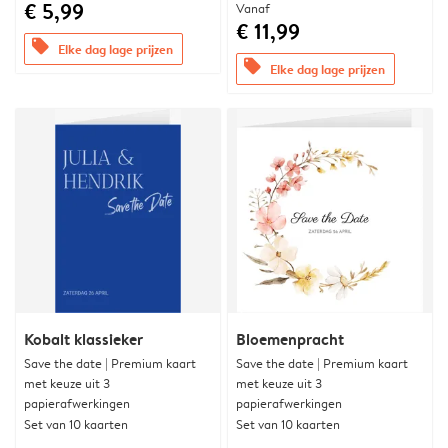
€ 5,99
Vanaf
€ 11,99
offers
Elke dag lage prijzen
offers
Elke dag lage prijzen
Kobalt klassieker
Bloemenpracht
Save the date | Premium kaart
Save the date | Premium kaart
met keuze uit 3
met keuze uit 3
papierafwerkingen
papierafwerkingen
Set van 10 kaarten
Set van 10 kaarten