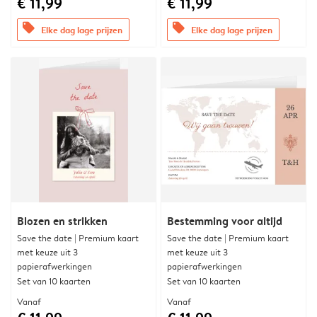
€ 11,99
€ 11,99
offers
offers
Elke dag lage prijzen
Elke dag lage prijzen
Blozen en strikken
Bestemming voor altijd
Save the date | Premium kaart
Save the date | Premium kaart
met keuze uit 3
met keuze uit 3
papierafwerkingen
papierafwerkingen
Set van 10 kaarten
Set van 10 kaarten
Vanaf
Vanaf