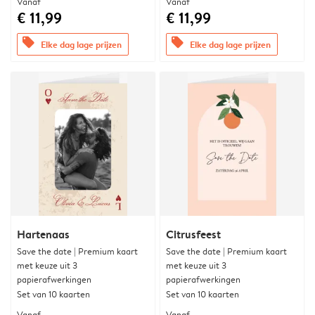
Vanaf
Vanaf
€ 11,99
€ 11,99
offers
offers
Elke dag lage prijzen
Elke dag lage prijzen
Hartenaas
Citrusfeest
Save the date | Premium kaart
Save the date | Premium kaart
met keuze uit 3
met keuze uit 3
papierafwerkingen
papierafwerkingen
Set van 10 kaarten
Set van 10 kaarten
Vanaf
Vanaf