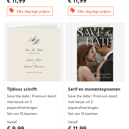
€ 11,99
€ 11,99
offers
offers
Elke dag lage prijzen
Elke dag lage prijzen
Tijdloos schrift
Serif en momentopnamen
Save the date | Premium kaart
Save the date | Premium kaart
met keuze uit 3
met keuze uit 3
papierafwerkingen
papierafwerkingen
Set van 10 kaarten
Set van 10 kaarten
Vanaf
Vanaf
€ 9,99
€ 11,99