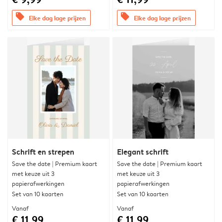
offers
offers
Elke dag lage prijzen
Elke dag lage prijzen
Schrift en strepen
Elegant schrift
Save the date | Premium kaart
Save the date | Premium kaart
met keuze uit 3
met keuze uit 3
papierafwerkingen
papierafwerkingen
Set van 10 kaarten
Set van 10 kaarten
Vanaf
Vanaf
€ 11,99
€ 11,99