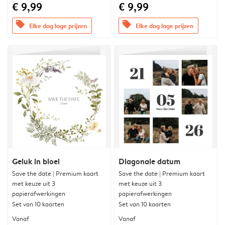
€ 9,99
€ 9,99
offers
offers
Elke dag lage prijzen
Elke dag lage prijzen
Geluk in bloei
Diagonale datum
Save the date | Premium kaart
Save the date | Premium kaart
met keuze uit 3
met keuze uit 3
papierafwerkingen
papierafwerkingen
Set van 10 kaarten
Set van 10 kaarten
Vanaf
Vanaf