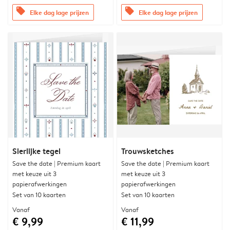
offers
offers
Elke dag lage prijzen
Elke dag lage prijzen
Sierlijke tegel
Trouwsketches
Save the date | Premium kaart
Save the date | Premium kaart
met keuze uit 3
met keuze uit 3
papierafwerkingen
papierafwerkingen
Set van 10 kaarten
Set van 10 kaarten
Vanaf
Vanaf
€ 9,99
€ 11,99