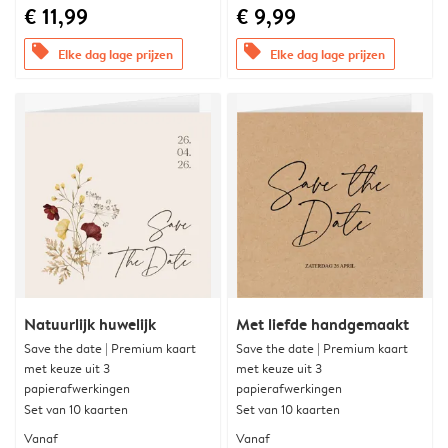
€ 11,99
€ 9,99
offers
offers
Elke dag lage prijzen
Elke dag lage prijzen
Natuurlijk huwelijk
Met liefde handgemaakt
Save the date | Premium kaart
Save the date | Premium kaart
met keuze uit 3
met keuze uit 3
papierafwerkingen
papierafwerkingen
Set van 10 kaarten
Set van 10 kaarten
Vanaf
Vanaf