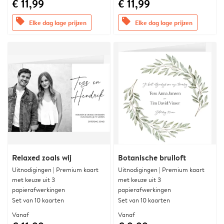
€ 11,99
€ 11,99
offers
offers
Elke dag lage prijzen
Elke dag lage prijzen
Relaxed zoals wij
Botanische bruiloft
Uitnodigingen | Premium kaart
Uitnodigingen | Premium kaart
met keuze uit 3
met keuze uit 3
papierafwerkingen
papierafwerkingen
Set van 10 kaarten
Set van 10 kaarten
Vanaf
Vanaf