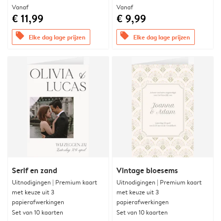
Vanaf
Vanaf
€ 11,99
€ 9,99
offers
offers
Elke dag lage prijzen
Elke dag lage prijzen
Serif en zand
Vintage bloesems
Uitnodigingen | Premium kaart
Uitnodigingen | Premium kaart
met keuze uit 3
met keuze uit 3
papierafwerkingen
papierafwerkingen
Set van 10 kaarten
Set van 10 kaarten