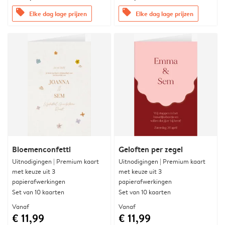
offers
offers
Elke dag lage prijzen
Elke dag lage prijzen
Bloemenconfetti
Geloften per zegel
Uitnodigingen | Premium kaart
Uitnodigingen | Premium kaart
met keuze uit 3
met keuze uit 3
papierafwerkingen
papierafwerkingen
Set van 10 kaarten
Set van 10 kaarten
Vanaf
Vanaf
€ 11,99
€ 11,99