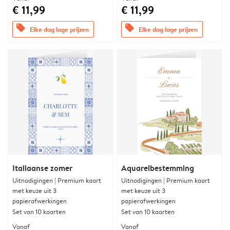
€ 11,99
€ 11,99
offers
offers
Elke dag lage prijzen
Elke dag lage prijzen
Italiaanse zomer
Aquarelbestemming
Uitnodigingen | Premium kaart
Uitnodigingen | Premium kaart
met keuze uit 3
met keuze uit 3
papierafwerkingen
papierafwerkingen
Set van 10 kaarten
Set van 10 kaarten
Vanaf
Vanaf