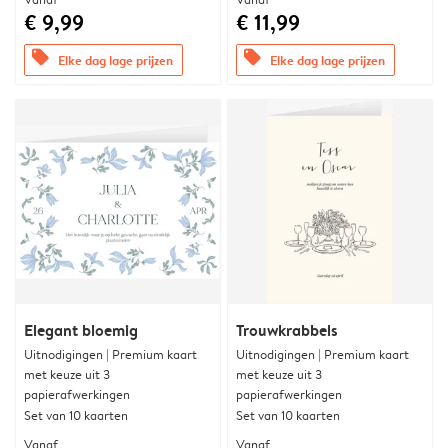
€ 9,99
€ 11,99
offers
offers
Elke dag lage prijzen
Elke dag lage prijzen
Elegant bloemig
Trouwkrabbels
Uitnodigingen | Premium kaart
Uitnodigingen | Premium kaart
met keuze uit 3
met keuze uit 3
papierafwerkingen
papierafwerkingen
Set van 10 kaarten
Set van 10 kaarten
Vanaf
Vanaf