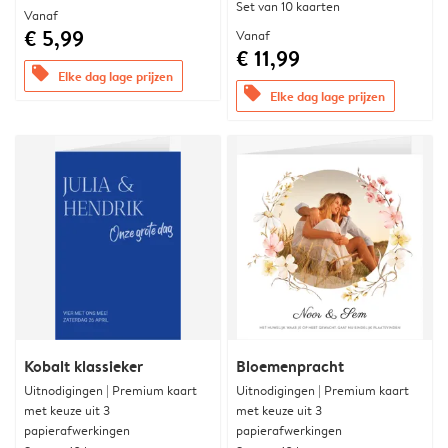
Set van 10 kaarten
Vanaf
€ 5,99
Vanaf
€ 11,99
offers
Elke dag lage prijzen
offers
Elke dag lage prijzen
Kobalt klassieker
Bloemenpracht
Uitnodigingen | Premium kaart
Uitnodigingen | Premium kaart
met keuze uit 3
met keuze uit 3
papierafwerkingen
papierafwerkingen