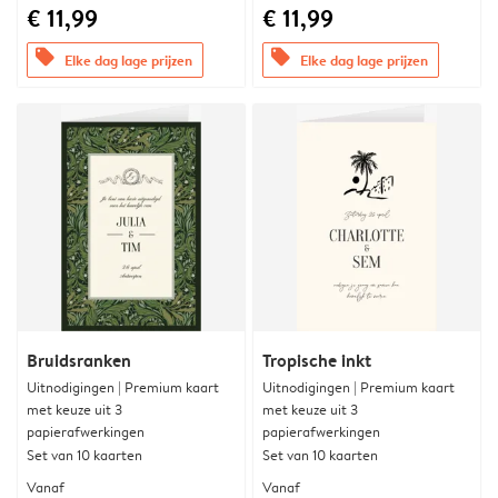
€ 11,99
€ 11,99
offers
offers
Elke dag lage prijzen
Elke dag lage prijzen
Bruidsranken
Tropische inkt
Uitnodigingen | Premium kaart
Uitnodigingen | Premium kaart
met keuze uit 3
met keuze uit 3
papierafwerkingen
papierafwerkingen
Set van 10 kaarten
Set van 10 kaarten
Vanaf
Vanaf