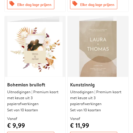
offers
offers
Elke dag lage prijzen
Elke dag lage prijzen
Bohemian bruiloft
Kunstzinnig
Uitnodigingen | Premium kaart
Uitnodigingen | Premium kaart
met keuze uit 3
met keuze uit 3
papierafwerkingen
papierafwerkingen
Set van 10 kaarten
Set van 10 kaarten
Vanaf
Vanaf
€ 9,99
€ 11,99