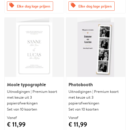
offers
offers
Elke dag lage prijzen
Elke dag lage prijzen
Mooie typographie
Photobooth
Uitnodigingen | Premium kaart
Uitnodigingen | Premium kaart
met keuze uit 3
met keuze uit 3
papierafwerkingen
papierafwerkingen
Set van 10 kaarten
Set van 10 kaarten
Vanaf
Vanaf
€ 11,99
€ 11,99