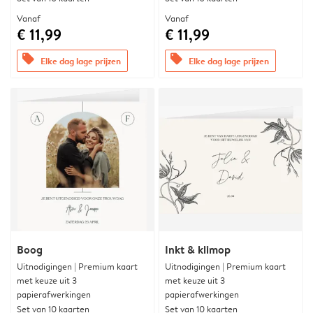
Vanaf
Vanaf
€ 11,99
€ 11,99
offers
offers
Elke dag lage prijzen
Elke dag lage prijzen
Boog
Inkt & klimop
Uitnodigingen | Premium kaart
Uitnodigingen | Premium kaart
met keuze uit 3
met keuze uit 3
papierafwerkingen
papierafwerkingen
Set van 10 kaarten
Set van 10 kaarten