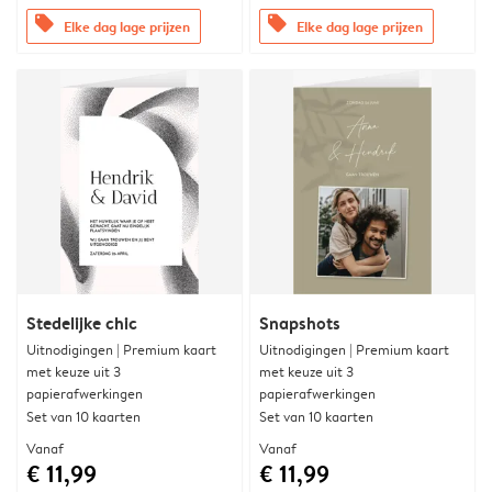
offers
offers
Elke dag lage prijzen
Elke dag lage prijzen
Stedelijke chic
Snapshots
Uitnodigingen | Premium kaart
Uitnodigingen | Premium kaart
met keuze uit 3
met keuze uit 3
papierafwerkingen
papierafwerkingen
Set van 10 kaarten
Set van 10 kaarten
Vanaf
Vanaf
€ 11,99
€ 11,99