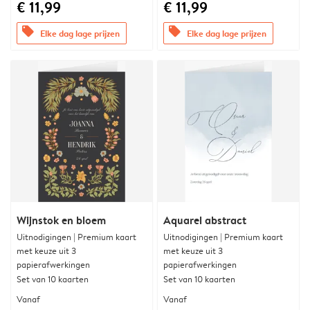
€ 11,99
€ 11,99
offers
offers
Elke dag lage prijzen
Elke dag lage prijzen
Wijnstok en bloem
Aquarel abstract
Uitnodigingen | Premium kaart
Uitnodigingen | Premium kaart
met keuze uit 3
met keuze uit 3
papierafwerkingen
papierafwerkingen
Set van 10 kaarten
Set van 10 kaarten
Vanaf
Vanaf