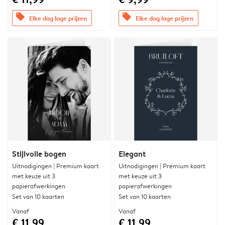
offers
offers
Elke dag lage prijzen
Elke dag lage prijzen
Stijlvolle bogen
Elegant
Uitnodigingen | Premium kaart
Uitnodigingen | Premium kaart
met keuze uit 3
met keuze uit 3
papierafwerkingen
papierafwerkingen
Set van 10 kaarten
Set van 10 kaarten
Vanaf
Vanaf
€ 11,99
€ 11,99