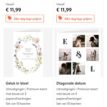
Vanaf
Vanaf
€ 11,99
€ 11,99
offers
offers
Elke dag lage prijzen
Elke dag lage prijzen
Geluk in bloei
Diagonale datum
Uitnodigingen | Premium kaart
Uitnodigingen | Premium kaart
met keuze uit 3
met keuze uit 3
papierafwerkingen
papierafwerkingen
Set van 10 kaarten
Set van 10 kaarten