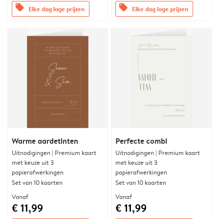
offers
offers
Elke dag lage prijzen
Elke dag lage prijzen
Warme aardetinten
Perfecte combi
Uitnodigingen | Premium kaart
Uitnodigingen | Premium kaart
met keuze uit 3
met keuze uit 3
papierafwerkingen
papierafwerkingen
Set van 10 kaarten
Set van 10 kaarten
Vanaf
Vanaf
€ 11,99
€ 11,99