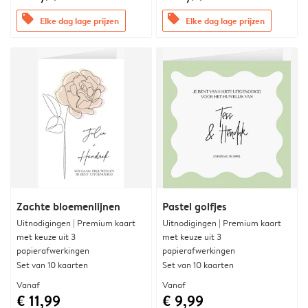
offers
offers
Elke dag lage prijzen
Elke dag lage prijzen
Zachte bloemenlijnen
Pastel golfjes
Uitnodigingen | Premium kaart
Uitnodigingen | Premium kaart
met keuze uit 3
met keuze uit 3
papierafwerkingen
papierafwerkingen
Set van 10 kaarten
Set van 10 kaarten
Vanaf
Vanaf
€ 11,99
€ 9,99