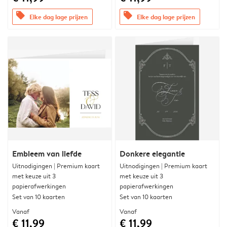
offers
offers
Elke dag lage prijzen
Elke dag lage prijzen
Embleem van liefde
Donkere elegantie
Uitnodigingen | Premium kaart
Uitnodigingen | Premium kaart
met keuze uit 3
met keuze uit 3
papierafwerkingen
papierafwerkingen
Set van 10 kaarten
Set van 10 kaarten
Vanaf
Vanaf
€ 11,99
€ 11,99