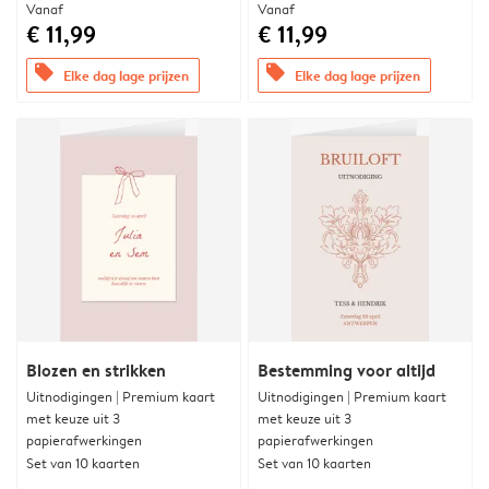
Vanaf
Vanaf
€ 11,99
€ 11,99
offers
offers
Elke dag lage prijzen
Elke dag lage prijzen
Blozen en strikken
Bestemming voor altijd
Uitnodigingen | Premium kaart
Uitnodigingen | Premium kaart
met keuze uit 3
met keuze uit 3
papierafwerkingen
papierafwerkingen
Set van 10 kaarten
Set van 10 kaarten