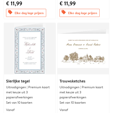
€ 11,99
€ 11,99
offers
offers
Elke dag lage prijzen
Elke dag lage prijzen
Sierlijke tegel
Trouwsketches
Uitnodigingen | Premium kaart
Uitnodigingen | Premium kaart
met keuze uit 3
met keuze uit 3
papierafwerkingen
papierafwerkingen
Set van 10 kaarten
Set van 10 kaarten
Vanaf
Vanaf