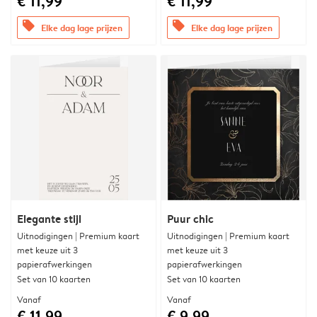
€ 11,99
€ 11,99
offers
offers
Elke dag lage prijzen
Elke dag lage prijzen
Elegante stijl
Puur chic
Uitnodigingen | Premium kaart
Uitnodigingen | Premium kaart
met keuze uit 3
met keuze uit 3
papierafwerkingen
papierafwerkingen
Set van 10 kaarten
Set van 10 kaarten
Vanaf
Vanaf
€ 11,99
€ 9,99