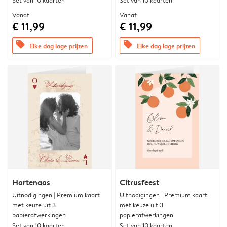
Set van 10 kaarten
Set van 10 kaarten
Vanaf
Vanaf
€ 11,99
€ 11,99
offers
offers
Elke dag lage prijzen
Elke dag lage prijzen
Hartenaas
Citrusfeest
Uitnodigingen | Premium kaart
Uitnodigingen | Premium kaart
met keuze uit 3
met keuze uit 3
papierafwerkingen
papierafwerkingen
Set van 10 kaarten
Set van 10 kaarten