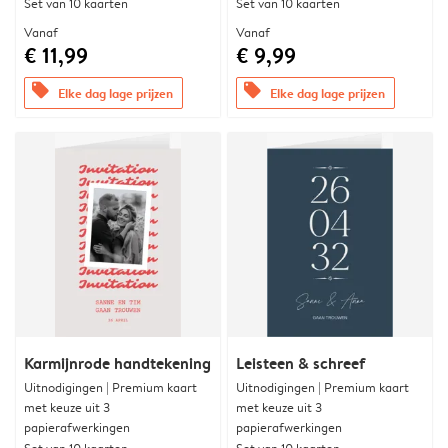
Set van 10 kaarten
Set van 10 kaarten
Vanaf
Vanaf
€ 11,99
€ 9,99
offers
offers
Elke dag lage prijzen
Elke dag lage prijzen
Karmijnrode handtekening
Leisteen & schreef
Uitnodigingen | Premium kaart
Uitnodigingen | Premium kaart
met keuze uit 3
met keuze uit 3
papierafwerkingen
papierafwerkingen