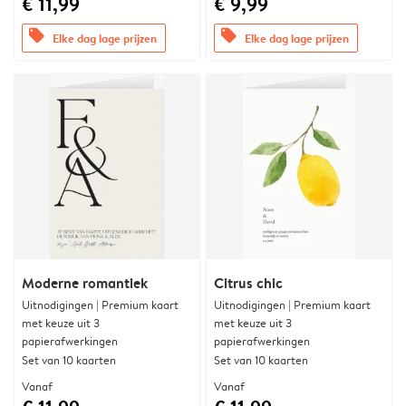
€ 11,99
€ 9,99
offers
offers
Elke dag lage prijzen
Elke dag lage prijzen
Moderne romantiek
Citrus chic
Uitnodigingen | Premium kaart
Uitnodigingen | Premium kaart
met keuze uit 3
met keuze uit 3
papierafwerkingen
papierafwerkingen
Set van 10 kaarten
Set van 10 kaarten
Vanaf
Vanaf