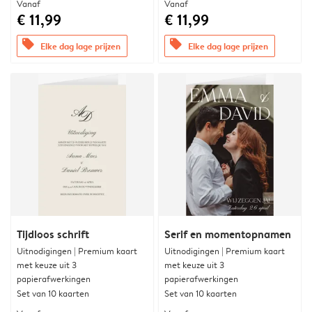
Vanaf
Vanaf
€ 11,99
€ 11,99
offers
offers
Elke dag lage prijzen
Elke dag lage prijzen
Tijdloos schrift
Serif en momentopnamen
Uitnodigingen | Premium kaart
Uitnodigingen | Premium kaart
met keuze uit 3
met keuze uit 3
papierafwerkingen
papierafwerkingen
Set van 10 kaarten
Set van 10 kaarten