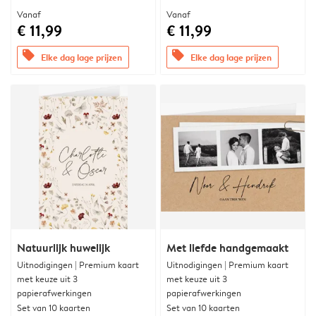
Vanaf
Vanaf
€ 11,99
€ 11,99
offers
offers
Elke dag lage prijzen
Elke dag lage prijzen
Natuurlijk huwelijk
Met liefde handgemaakt
Uitnodigingen | Premium kaart
Uitnodigingen | Premium kaart
met keuze uit 3
met keuze uit 3
papierafwerkingen
papierafwerkingen
Set van 10 kaarten
Set van 10 kaarten