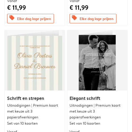
Vanaf
Vanaf
€ 11,99
€ 11,99
offers
offers
Elke dag lage prijzen
Elke dag lage prijzen
Schrift en strepen
Elegant schrift
Uitnodigingen | Premium kaart
Uitnodigingen | Premium kaart
met keuze uit 3
met keuze uit 3
papierafwerkingen
papierafwerkingen
Set van 10 kaarten
Set van 10 kaarten
Vanaf
Vanaf