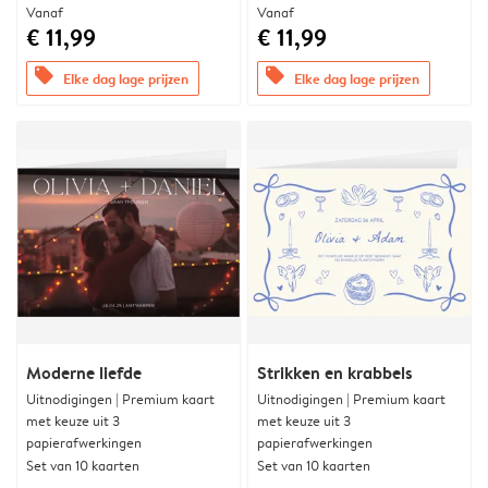
Vanaf
Vanaf
€ 11,99
€ 11,99
offers
offers
Elke dag lage prijzen
Elke dag lage prijzen
Moderne liefde
Strikken en krabbels
Uitnodigingen | Premium kaart
Uitnodigingen | Premium kaart
met keuze uit 3
met keuze uit 3
papierafwerkingen
papierafwerkingen
Set van 10 kaarten
Set van 10 kaarten