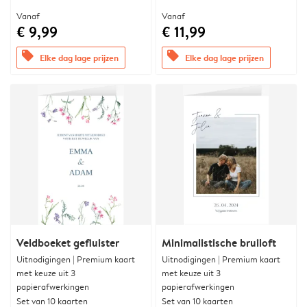
Vanaf
Vanaf
€ 9,99
€ 11,99
offers
offers
Elke dag lage prijzen
Elke dag lage prijzen
Veldboeket gefluister
Minimalistische bruiloft
Uitnodigingen | Premium kaart
Uitnodigingen | Premium kaart
met keuze uit 3
met keuze uit 3
papierafwerkingen
papierafwerkingen
Set van 10 kaarten
Set van 10 kaarten