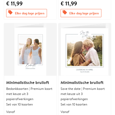
€ 11,99
€ 11,99
offers
offers
Elke dag lage prijzen
Elke dag lage prijzen
Minimalistische bruiloft
Minimalistische bruiloft
Bedankkaarten | Premium kaart
Save the date | Premium kaart
met keuze uit 3
met keuze uit 3
papierafwerkingen
papierafwerkingen
Set van 10 kaarten
Set van 10 kaarten
Vanaf
Vanaf