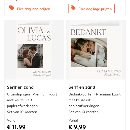
offers
offers
Elke dag lage prijzen
Elke dag lage prijzen
Serif en zand
Serif en zand
Uitnodigingen | Premium kaart
Bedankkaarten | Premium kaart
met keuze uit 3
met keuze uit 3
papierafwerkingen
papierafwerkingen
Set van 10 kaarten
Set van 10 kaarten
Vanaf
Vanaf
€ 11,99
€ 9,99