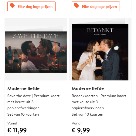
offers
offers
Elke dag lage prijzen
Elke dag lage prijzen
Moderne liefde
Moderne liefde
Save the date | Premium kaart
Bedankkaarten | Premium kaart
met keuze uit 3
met keuze uit 3
papierafwerkingen
papierafwerkingen
Set van 10 kaarten
Set van 10 kaarten
Vanaf
Vanaf
€ 11,99
€ 9,99