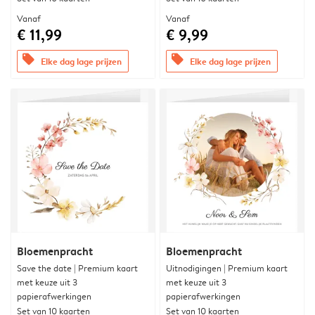
Vanaf
Vanaf
€ 11,99
€ 9,99
offers
offers
Elke dag lage prijzen
Elke dag lage prijzen
Bloemenpracht
Bloemenpracht
Save the date | Premium kaart
Uitnodigingen | Premium kaart
met keuze uit 3
met keuze uit 3
papierafwerkingen
papierafwerkingen
Set van 10 kaarten
Set van 10 kaarten