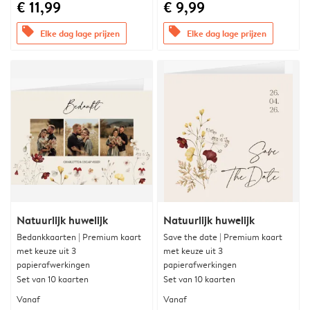
€ 11,99
€ 9,99
offers
offers
Elke dag lage prijzen
Elke dag lage prijzen
Natuurlijk huwelijk
Natuurlijk huwelijk
Bedankkaarten | Premium kaart
Save the date | Premium kaart
met keuze uit 3
met keuze uit 3
papierafwerkingen
papierafwerkingen
Set van 10 kaarten
Set van 10 kaarten
Vanaf
Vanaf