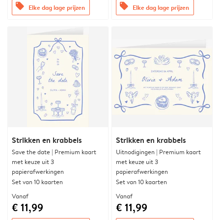
offers
offers
Elke dag lage prijzen
Elke dag lage prijzen
Strikken en krabbels
Strikken en krabbels
Save the date | Premium kaart
Uitnodigingen | Premium kaart
met keuze uit 3
met keuze uit 3
papierafwerkingen
papierafwerkingen
Set van 10 kaarten
Set van 10 kaarten
Vanaf
Vanaf
€ 11,99
€ 11,99