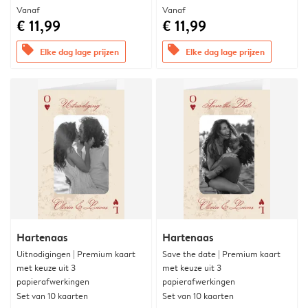
Vanaf
Vanaf
€ 11,99
€ 11,99
offers
offers
Elke dag lage prijzen
Elke dag lage prijzen
Hartenaas
Hartenaas
Uitnodigingen | Premium kaart
Save the date | Premium kaart
met keuze uit 3
met keuze uit 3
papierafwerkingen
papierafwerkingen
Set van 10 kaarten
Set van 10 kaarten