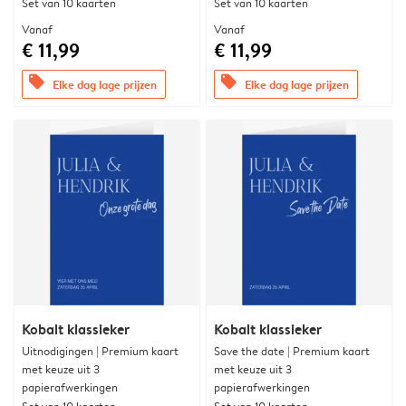
Set van 10 kaarten
Set van 10 kaarten
Vanaf
Vanaf
€ 11,99
€ 11,99
offers
offers
Elke dag lage prijzen
Elke dag lage prijzen
Kobalt klassieker
Kobalt klassieker
Uitnodigingen | Premium kaart
Save the date | Premium kaart
met keuze uit 3
met keuze uit 3
papierafwerkingen
papierafwerkingen