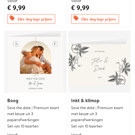
Vanaf
Vanaf
€ 9,99
€ 9,99
offers
offers
Elke dag lage prijzen
Elke dag lage prijzen
Boog
Inkt & klimop
Save the date | Premium kaart
Save the date | Premium kaart
met keuze uit 3
met keuze uit 3
papierafwerkingen
papierafwerkingen
Set van 10 kaarten
Set van 10 kaarten
Vanaf
Vanaf