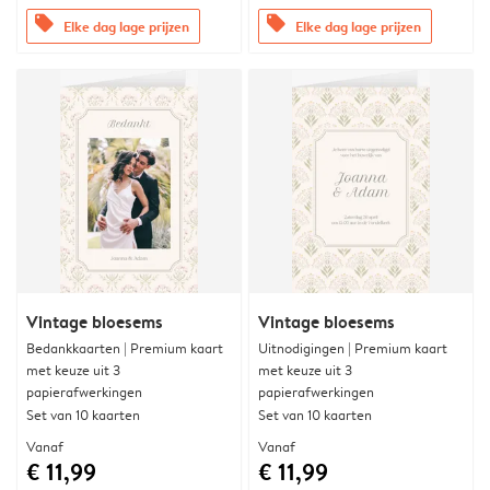
offers
offers
Elke dag lage prijzen
Elke dag lage prijzen
Vintage bloesems
Vintage bloesems
Bedankkaarten | Premium kaart
Uitnodigingen | Premium kaart
met keuze uit 3
met keuze uit 3
papierafwerkingen
papierafwerkingen
Set van 10 kaarten
Set van 10 kaarten
Vanaf
Vanaf
€ 11,99
€ 11,99