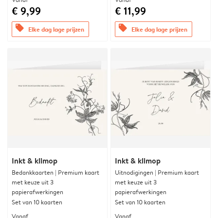
€ 9,99
€ 11,99
offers
offers
Elke dag lage prijzen
Elke dag lage prijzen
Inkt & klimop
Inkt & klimop
Bedankkaarten | Premium kaart
Uitnodigingen | Premium kaart
met keuze uit 3
met keuze uit 3
papierafwerkingen
papierafwerkingen
Set van 10 kaarten
Set van 10 kaarten
Vanaf
Vanaf