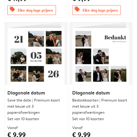
offers
offers
Elke dag lage prijzen
Elke dag lage prijzen
Diagonale datum
Diagonale datum
Save the date | Premium kaart
Bedankkaarten | Premium kaart
met keuze uit 3
met keuze uit 3
papierafwerkingen
papierafwerkingen
Set van 10 kaarten
Set van 10 kaarten
Vanaf
Vanaf
€ 9,99
€ 9,99