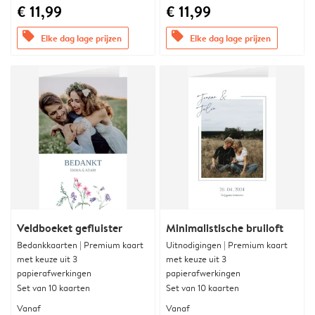
€ 11,99
€ 11,99
offers
offers
Elke dag lage prijzen
Elke dag lage prijzen
Veldboeket gefluister
Minimalistische bruiloft
Bedankkaarten | Premium kaart
Uitnodigingen | Premium kaart
met keuze uit 3
met keuze uit 3
papierafwerkingen
papierafwerkingen
Set van 10 kaarten
Set van 10 kaarten
Vanaf
Vanaf