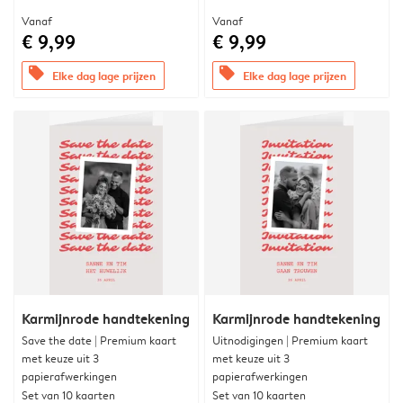
Vanaf
Vanaf
€ 9,99
€ 9,99
offers
offers
Elke dag lage prijzen
Elke dag lage prijzen
Karmijnrode handtekening
Karmijnrode handtekening
Save the date | Premium kaart
Uitnodigingen | Premium kaart
met keuze uit 3
met keuze uit 3
papierafwerkingen
papierafwerkingen
Set van 10 kaarten
Set van 10 kaarten