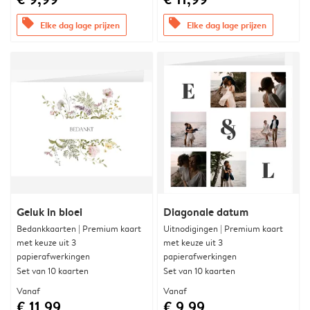
offers
offers
Elke dag lage prijzen
Elke dag lage prijzen
Geluk in bloei
Diagonale datum
Bedankkaarten | Premium kaart
Uitnodigingen | Premium kaart
met keuze uit 3
met keuze uit 3
papierafwerkingen
papierafwerkingen
Set van 10 kaarten
Set van 10 kaarten
Vanaf
Vanaf
€ 11,99
€ 9,99