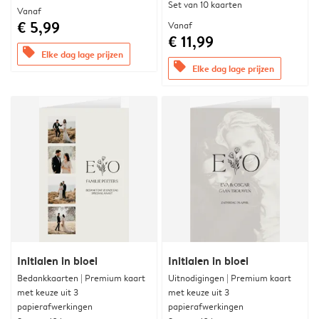
Set van 10 kaarten
Vanaf
€ 5,99
Vanaf
€ 11,99
offers
Elke dag lage prijzen
offers
Elke dag lage prijzen
Initialen in bloei
Initialen in bloei
Bedankkaarten | Premium kaart
Uitnodigingen | Premium kaart
met keuze uit 3
met keuze uit 3
papierafwerkingen
papierafwerkingen