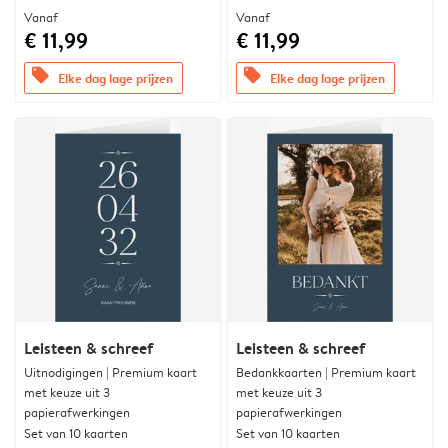
Vanaf
Vanaf
€ 11,99
€ 11,99
offers
offers
Elke dag lage prijzen
Elke dag lage prijzen
Leisteen & schreef
Leisteen & schreef
Uitnodigingen | Premium kaart
Bedankkaarten | Premium kaart
met keuze uit 3
met keuze uit 3
papierafwerkingen
papierafwerkingen
Set van 10 kaarten
Set van 10 kaarten