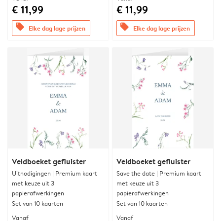
€ 11,99
€ 11,99
offers
offers
Elke dag lage prijzen
Elke dag lage prijzen
Veldboeket gefluister
Veldboeket gefluister
Uitnodigingen | Premium kaart
Save the date | Premium kaart
met keuze uit 3
met keuze uit 3
papierafwerkingen
papierafwerkingen
Set van 10 kaarten
Set van 10 kaarten
Vanaf
Vanaf