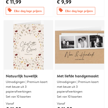
€ 11,99
€ 9,99
offers
offers
Elke dag lage prijzen
Elke dag lage prijzen
Natuurlijk huwelijk
Met liefde handgemaakt
Uitnodigingen | Premium kaart
Uitnodigingen | Premium kaart
met keuze uit 3
met keuze uit 3
papierafwerkingen
papierafwerkingen
Set van 10 kaarten
Set van 10 kaarten
Vanaf
Vanaf