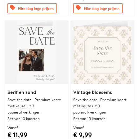
offers
offers
Elke dag lage prijzen
Elke dag lage prijzen
Serif en zand
Vintage bloesems
Save the date | Premium kaart
Save the date | Premium kaart
met keuze uit 3
met keuze uit 3
papierafwerkingen
papierafwerkingen
Set van 10 kaarten
Set van 10 kaarten
Vanaf
Vanaf
€ 11,99
€ 9,99