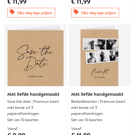
€ 11,99
€ 11,99
offers
offers
Elke dag lage prijzen
Elke dag lage prijzen
Met liefde handgemaakt
Met liefde handgemaakt
Save the date | Premium kaart
Bedankkaarten | Premium kaart
met keuze uit 3
met keuze uit 3
papierafwerkingen
papierafwerkingen
Set van 10 kaarten
Set van 10 kaarten
Vanaf
Vanaf