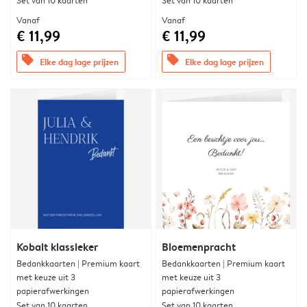
Set van 10 kaarten
Set van 10 kaarten
Vanaf
Vanaf
€ 11,99
€ 11,99
offers
offers
Elke dag lage prijzen
Elke dag lage prijzen
Kobalt klassieker
Bloemenpracht
Bedankkaarten | Premium kaart
Bedankkaarten | Premium kaart
met keuze uit 3
met keuze uit 3
papierafwerkingen
papierafwerkingen
Set van 10 kaarten
Set van 10 kaarten