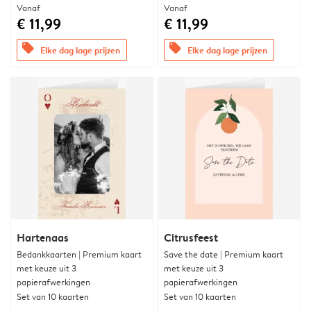
Vanaf
Vanaf
€ 11,99
€ 11,99
offers
offers
Elke dag lage prijzen
Elke dag lage prijzen
Hartenaas
Citrusfeest
Bedankkaarten | Premium kaart
Save the date | Premium kaart
met keuze uit 3
met keuze uit 3
papierafwerkingen
papierafwerkingen
Set van 10 kaarten
Set van 10 kaarten