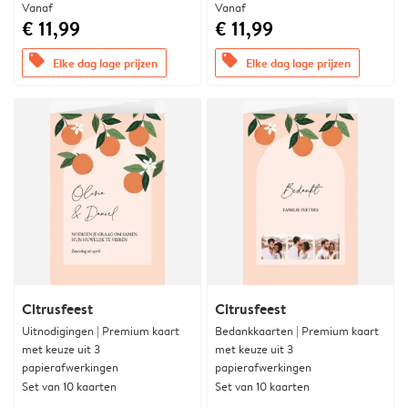
Vanaf
Vanaf
€ 11,99
€ 11,99
offers
offers
Elke dag lage prijzen
Elke dag lage prijzen
Citrusfeest
Citrusfeest
Uitnodigingen | Premium kaart
Bedankkaarten | Premium kaart
met keuze uit 3
met keuze uit 3
papierafwerkingen
papierafwerkingen
Set van 10 kaarten
Set van 10 kaarten