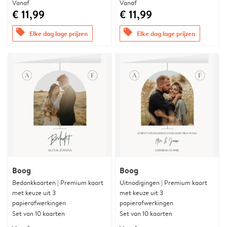
Vanaf
Vanaf
€ 11,99
€ 11,99
offers
offers
Elke dag lage prijzen
Elke dag lage prijzen
Boog
Boog
Bedankkaarten | Premium kaart
Uitnodigingen | Premium kaart
met keuze uit 3
met keuze uit 3
papierafwerkingen
papierafwerkingen
Set van 10 kaarten
Set van 10 kaarten