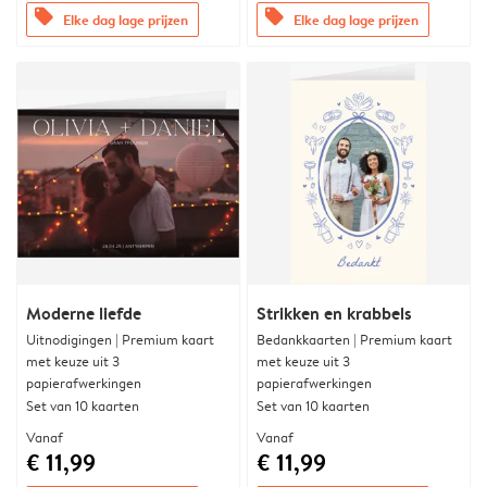
offers
offers
Elke dag lage prijzen
Elke dag lage prijzen
Moderne liefde
Strikken en krabbels
Uitnodigingen | Premium kaart
Bedankkaarten | Premium kaart
met keuze uit 3
met keuze uit 3
papierafwerkingen
papierafwerkingen
Set van 10 kaarten
Set van 10 kaarten
Vanaf
Vanaf
€ 11,99
€ 11,99