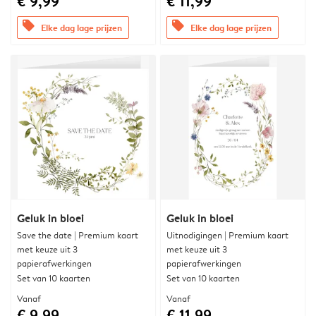
€ 9,99
€ 11,99
offers
offers
Elke dag lage prijzen
Elke dag lage prijzen
Geluk in bloei
Geluk in bloei
Save the date | Premium kaart
Uitnodigingen | Premium kaart
met keuze uit 3
met keuze uit 3
papierafwerkingen
papierafwerkingen
Set van 10 kaarten
Set van 10 kaarten
Vanaf
Vanaf
€ 9,99
€ 11,99