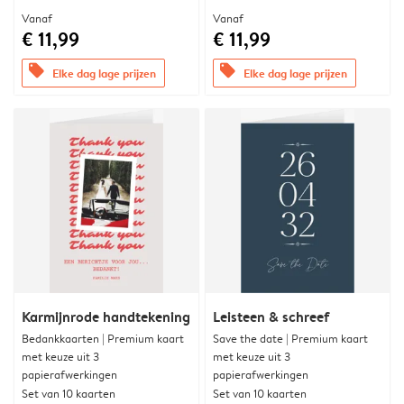
Vanaf
Vanaf
€ 11,99
€ 11,99
offers
offers
Elke dag lage prijzen
Elke dag lage prijzen
Karmijnrode handtekening
Leisteen & schreef
Bedankkaarten | Premium kaart
Save the date | Premium kaart
met keuze uit 3
met keuze uit 3
papierafwerkingen
papierafwerkingen
Set van 10 kaarten
Set van 10 kaarten