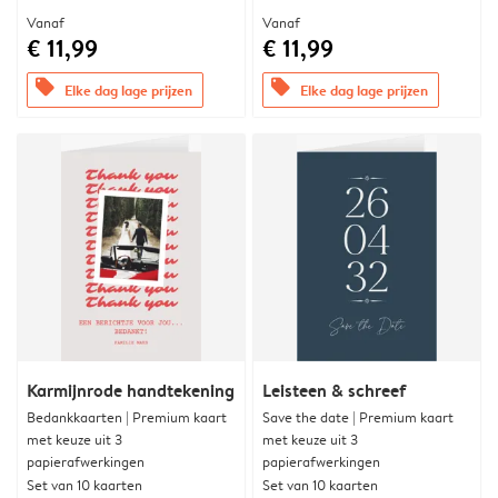
Vanaf
Vanaf
€ 11,99
€ 11,99
offers
offers
Elke dag lage prijzen
Elke dag lage prijzen
Karmijnrode handtekening
Leisteen & schreef
Bedankkaarten | Premium kaart
Save the date | Premium kaart
met keuze uit 3
met keuze uit 3
papierafwerkingen
papierafwerkingen
Set van 10 kaarten
Set van 10 kaarten