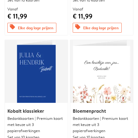
Set van 10 kaarten
Set van 10 kaarten
Vanaf
Vanaf
€ 11,99
€ 11,99
offers
offers
Elke dag lage prijzen
Elke dag lage prijzen
Kobalt klassieker
Bloemenpracht
Bedankkaarten | Premium kaart
Bedankkaarten | Premium kaart
met keuze uit 3
met keuze uit 3
papierafwerkingen
papierafwerkingen
Set van 10 kaarten
Set van 10 kaarten