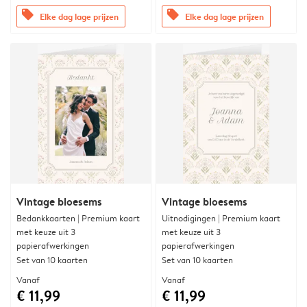
offers
offers
Elke dag lage prijzen
Elke dag lage prijzen
Vintage bloesems
Vintage bloesems
Bedankkaarten | Premium kaart
Uitnodigingen | Premium kaart
met keuze uit 3
met keuze uit 3
papierafwerkingen
papierafwerkingen
Set van 10 kaarten
Set van 10 kaarten
Vanaf
Vanaf
€ 11,99
€ 11,99