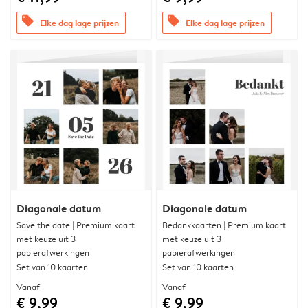
offers
offers
Elke dag lage prijzen
Elke dag lage prijzen
Diagonale datum
Diagonale datum
Save the date | Premium kaart
Bedankkaarten | Premium kaart
met keuze uit 3
met keuze uit 3
papierafwerkingen
papierafwerkingen
Set van 10 kaarten
Set van 10 kaarten
Vanaf
Vanaf
€ 9,99
€ 9,99