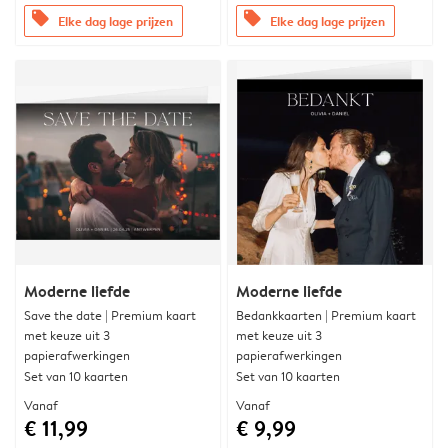
offers
offers
Elke dag lage prijzen
Elke dag lage prijzen
Moderne liefde
Moderne liefde
Save the date | Premium kaart
Bedankkaarten | Premium kaart
met keuze uit 3
met keuze uit 3
papierafwerkingen
papierafwerkingen
Set van 10 kaarten
Set van 10 kaarten
Vanaf
Vanaf
€ 11,99
€ 9,99