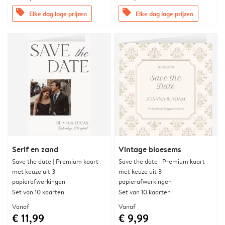
offers
offers
Elke dag lage prijzen
Elke dag lage prijzen
Serif en zand
Vintage bloesems
Save the date | Premium kaart
Save the date | Premium kaart
met keuze uit 3
met keuze uit 3
papierafwerkingen
papierafwerkingen
Set van 10 kaarten
Set van 10 kaarten
Vanaf
Vanaf
€ 11,99
€ 9,99