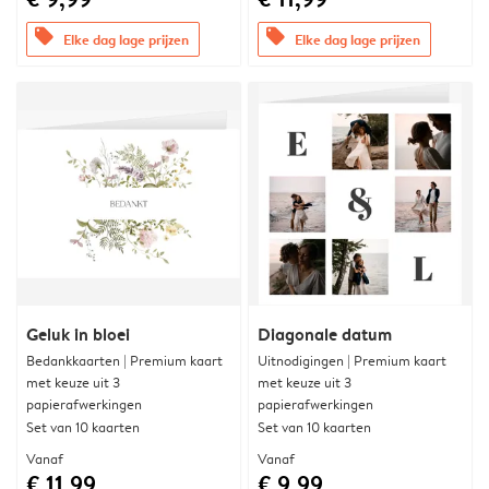
offers
offers
Elke dag lage prijzen
Elke dag lage prijzen
Geluk in bloei
Diagonale datum
Bedankkaarten | Premium kaart
Uitnodigingen | Premium kaart
met keuze uit 3
met keuze uit 3
papierafwerkingen
papierafwerkingen
Set van 10 kaarten
Set van 10 kaarten
Vanaf
Vanaf
€ 11,99
€ 9,99