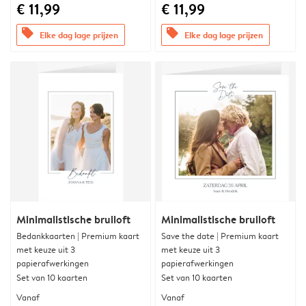
€ 11,99
€ 11,99
offers
offers
Elke dag lage prijzen
Elke dag lage prijzen
Minimalistische bruiloft
Minimalistische bruiloft
Bedankkaarten | Premium kaart
Save the date | Premium kaart
met keuze uit 3
met keuze uit 3
papierafwerkingen
papierafwerkingen
Set van 10 kaarten
Set van 10 kaarten
Vanaf
Vanaf