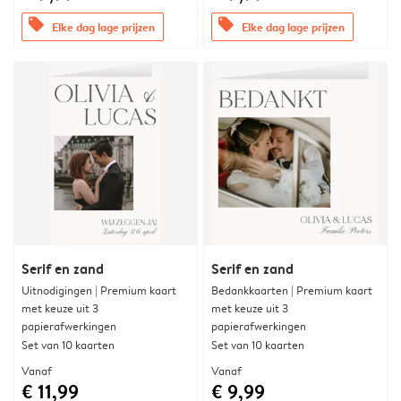
offers
offers
Elke dag lage prijzen
Elke dag lage prijzen
Serif en zand
Serif en zand
Uitnodigingen | Premium kaart
Bedankkaarten | Premium kaart
met keuze uit 3
met keuze uit 3
papierafwerkingen
papierafwerkingen
Set van 10 kaarten
Set van 10 kaarten
Vanaf
Vanaf
€ 11,99
€ 9,99