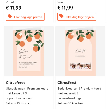
Vanaf
Vanaf
€ 11,99
€ 11,99
offers
offers
Elke dag lage prijzen
Elke dag lage prijzen
Citrusfeest
Citrusfeest
Uitnodigingen | Premium kaart
Bedankkaarten | Premium kaart
met keuze uit 3
met keuze uit 3
papierafwerkingen
papierafwerkingen
Set van 10 kaarten
Set van 10 kaarten