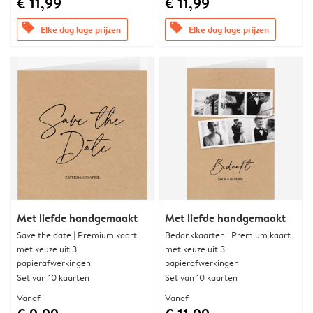
€ 11,99
€ 11,99
offers
offers
Elke dag lage prijzen
Elke dag lage prijzen
Met liefde handgemaakt
Met liefde handgemaakt
Save the date | Premium kaart
Bedankkaarten | Premium kaart
met keuze uit 3
met keuze uit 3
papierafwerkingen
papierafwerkingen
Set van 10 kaarten
Set van 10 kaarten
Vanaf
Vanaf