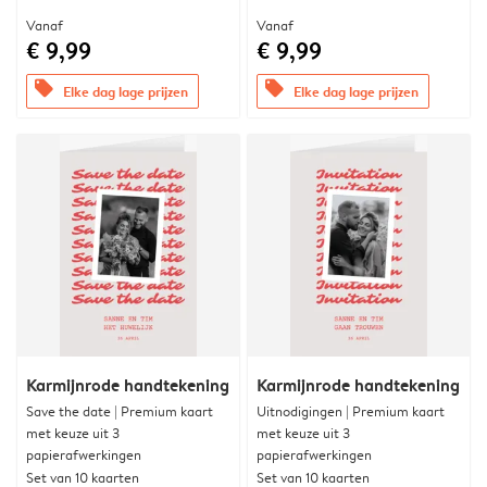
Vanaf
Vanaf
€ 9,99
€ 9,99
offers
offers
Elke dag lage prijzen
Elke dag lage prijzen
Karmijnrode handtekening
Karmijnrode handtekening
Save the date | Premium kaart
Uitnodigingen | Premium kaart
met keuze uit 3
met keuze uit 3
papierafwerkingen
papierafwerkingen
Set van 10 kaarten
Set van 10 kaarten