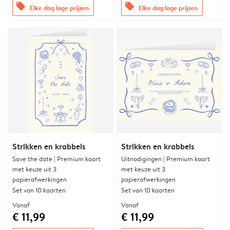
offers
offers
Elke dag lage prijzen
Elke dag lage prijzen
Strikken en krabbels
Strikken en krabbels
Save the date | Premium kaart
Uitnodigingen | Premium kaart
met keuze uit 3
met keuze uit 3
papierafwerkingen
papierafwerkingen
Set van 10 kaarten
Set van 10 kaarten
Vanaf
Vanaf
€ 11,99
€ 11,99