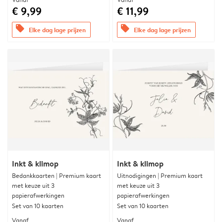
€ 9,99
€ 11,99
offers
offers
Elke dag lage prijzen
Elke dag lage prijzen
Inkt & klimop
Inkt & klimop
Bedankkaarten | Premium kaart
Uitnodigingen | Premium kaart
met keuze uit 3
met keuze uit 3
papierafwerkingen
papierafwerkingen
Set van 10 kaarten
Set van 10 kaarten
Vanaf
Vanaf