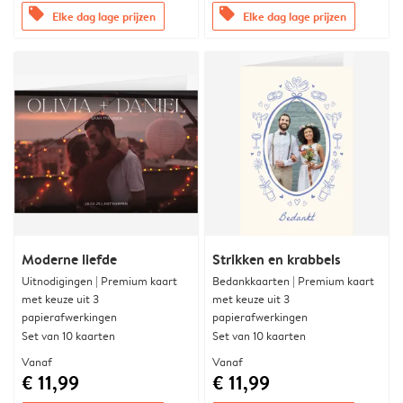
offers
offers
Elke dag lage prijzen
Elke dag lage prijzen
Moderne liefde
Strikken en krabbels
Uitnodigingen | Premium kaart
Bedankkaarten | Premium kaart
met keuze uit 3
met keuze uit 3
papierafwerkingen
papierafwerkingen
Set van 10 kaarten
Set van 10 kaarten
Vanaf
Vanaf
€ 11,99
€ 11,99