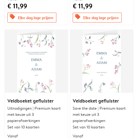
€ 11,99
€ 11,99
offers
offers
Elke dag lage prijzen
Elke dag lage prijzen
Veldboeket gefluister
Veldboeket gefluister
Uitnodigingen | Premium kaart
Save the date | Premium kaart
met keuze uit 3
met keuze uit 3
papierafwerkingen
papierafwerkingen
Set van 10 kaarten
Set van 10 kaarten
Vanaf
Vanaf