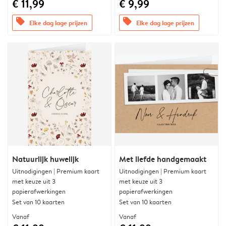
€ 11,99
€ 9,99
offers
offers
Elke dag lage prijzen
Elke dag lage prijzen
Natuurlijk huwelijk
Met liefde handgemaakt
Uitnodigingen | Premium kaart
Uitnodigingen | Premium kaart
met keuze uit 3
met keuze uit 3
papierafwerkingen
papierafwerkingen
Set van 10 kaarten
Set van 10 kaarten
Vanaf
Vanaf