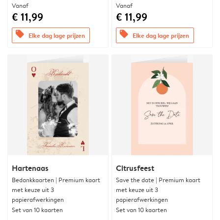
Vanaf
Vanaf
€ 11,99
€ 11,99
offers
offers
Elke dag lage prijzen
Elke dag lage prijzen
Hartenaas
Citrusfeest
Bedankkaarten | Premium kaart
Save the date | Premium kaart
met keuze uit 3
met keuze uit 3
papierafwerkingen
papierafwerkingen
Set van 10 kaarten
Set van 10 kaarten