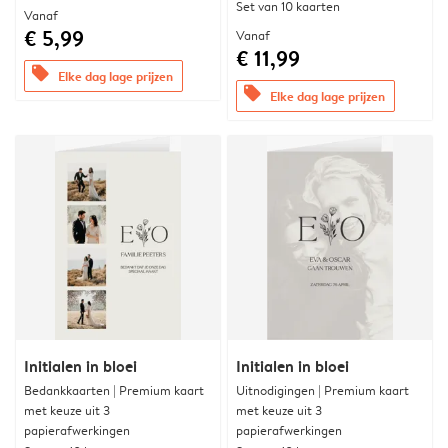
Set van 10 kaarten
Vanaf
€ 5,99
Vanaf
€ 11,99
offers
Elke dag lage prijzen
offers
Elke dag lage prijzen
Initialen in bloei
Initialen in bloei
Bedankkaarten | Premium kaart
Uitnodigingen | Premium kaart
met keuze uit 3
met keuze uit 3
papierafwerkingen
papierafwerkingen