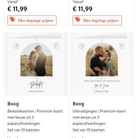
Vanaf
Vanaf
€ 11,99
€ 11,99
offers
offers
Elke dag lage prijzen
Elke dag lage prijzen
Boog
Boog
Bedankkaarten | Premium kaart
Uitnodigingen | Premium kaart
met keuze uit 3
met keuze uit 3
papierafwerkingen
papierafwerkingen
Set van 10 kaarten
Set van 10 kaarten