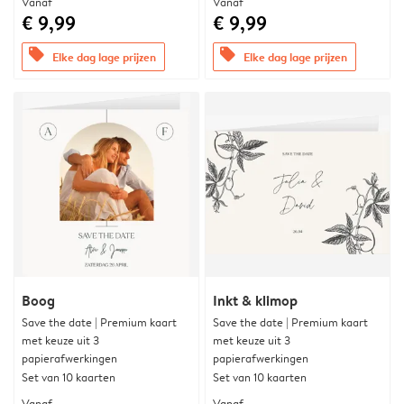
Vanaf
Vanaf
€ 9,99
€ 9,99
offers
offers
Elke dag lage prijzen
Elke dag lage prijzen
Boog
Inkt & klimop
Save the date | Premium kaart
Save the date | Premium kaart
met keuze uit 3
met keuze uit 3
papierafwerkingen
papierafwerkingen
Set van 10 kaarten
Set van 10 kaarten
Vanaf
Vanaf