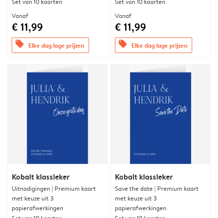
Set van 10 kaarten
Set van 10 kaarten
Vanaf
Vanaf
€ 11,99
€ 11,99
offers
offers
Elke dag lage prijzen
Elke dag lage prijzen
Kobalt klassieker
Kobalt klassieker
Uitnodigingen | Premium kaart
Save the date | Premium kaart
met keuze uit 3
met keuze uit 3
papierafwerkingen
papierafwerkingen