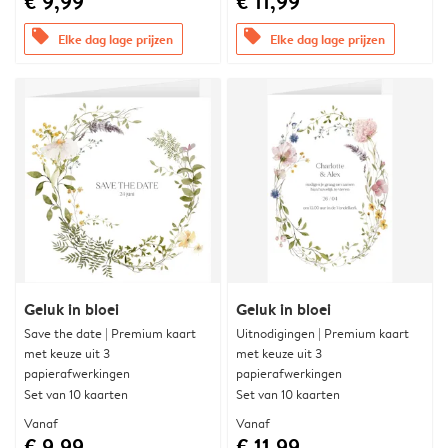
€ 9,99
€ 11,99
offers
offers
Elke dag lage prijzen
Elke dag lage prijzen
Geluk in bloei
Geluk in bloei
Save the date | Premium kaart
Uitnodigingen | Premium kaart
met keuze uit 3
met keuze uit 3
papierafwerkingen
papierafwerkingen
Set van 10 kaarten
Set van 10 kaarten
Vanaf
Vanaf
€ 9,99
€ 11,99