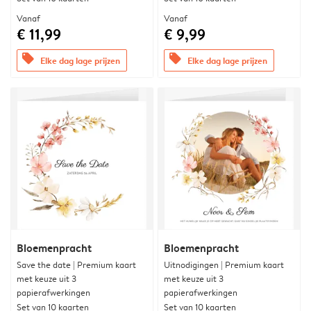
Vanaf
Vanaf
€ 11,99
€ 9,99
offers
offers
Elke dag lage prijzen
Elke dag lage prijzen
Bloemenpracht
Bloemenpracht
Save the date | Premium kaart
Uitnodigingen | Premium kaart
met keuze uit 3
met keuze uit 3
papierafwerkingen
papierafwerkingen
Set van 10 kaarten
Set van 10 kaarten