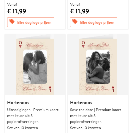
Vanaf
Vanaf
€ 11,99
€ 11,99
offers
offers
Elke dag lage prijzen
Elke dag lage prijzen
Hartenaas
Hartenaas
Uitnodigingen | Premium kaart
Save the date | Premium kaart
met keuze uit 3
met keuze uit 3
papierafwerkingen
papierafwerkingen
Set van 10 kaarten
Set van 10 kaarten