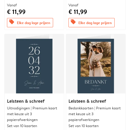
Vanaf
Vanaf
€ 11,99
€ 11,99
offers
offers
Elke dag lage prijzen
Elke dag lage prijzen
Leisteen & schreef
Leisteen & schreef
Uitnodigingen | Premium kaart
Bedankkaarten | Premium kaart
met keuze uit 3
met keuze uit 3
papierafwerkingen
papierafwerkingen
Set van 10 kaarten
Set van 10 kaarten