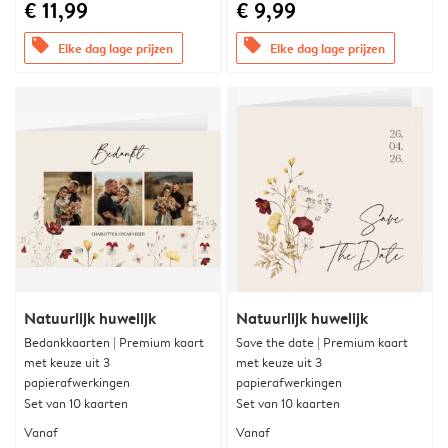
€ 11,99
€ 9,99
offers
offers
Elke dag lage prijzen
Elke dag lage prijzen
Natuurlijk huwelijk
Natuurlijk huwelijk
Bedankkaarten | Premium kaart
Save the date | Premium kaart
met keuze uit 3
met keuze uit 3
papierafwerkingen
papierafwerkingen
Set van 10 kaarten
Set van 10 kaarten
Vanaf
Vanaf