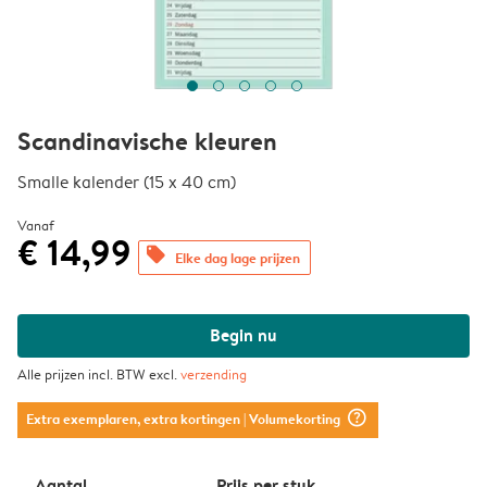
Scandinavische kleuren
Smalle kalender (15 x 40 cm)
Vanaf
€ 14,99
offers
Elke dag lage prijzen
Begin nu
Alle prijzen incl. BTW excl.
verzending
question_mark_circle
Extra exemplaren, extra kortingen
| Volumekorting
Aantal
Prijs per stuk