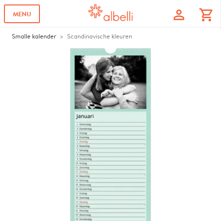
profile
shopping_cart
MENU
Smalle kalender
Scandinavische kleuren