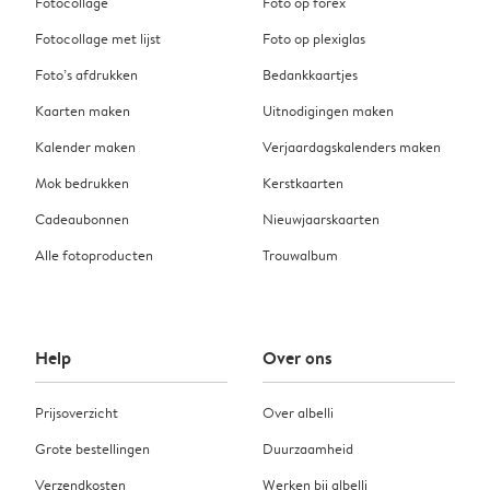
Fotocollage
Foto op forex
Fotocollage met lijst
Foto op plexiglas
Foto’s afdrukken
Bedankkaartjes
Kaarten maken
Uitnodigingen maken
Kalender maken
Verjaardagskalenders maken
Mok bedrukken
Kerstkaarten
Cadeaubonnen
Nieuwjaarskaarten
Alle fotoproducten
Trouwalbum
Help
Over ons
Prijsoverzicht
Over albelli
Grote bestellingen
Duurzaamheid
Verzendkosten
Werken bij albelli