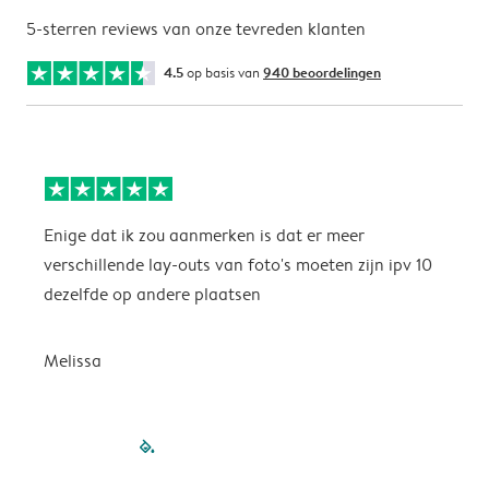
5-sterren reviews van onze tevreden klanten
4.5
op basis van
940 beoordelingen
Enige dat ik zou aanmerken is dat er meer
P
verschillende lay-outs van foto's moeten zijn ipv 10
dezelfde op andere plaatsen
P
Melissa
filled-pagination
outlined-paginatio
outlined-paginat
outlined-pagin
outlined-pag
outlined-p