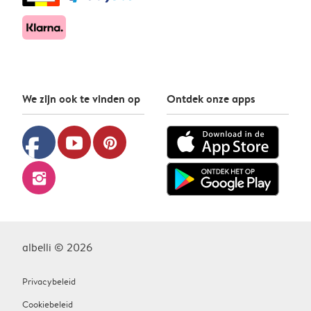
We zijn ook te vinden op
Ontdek onze apps
facebook
youtube
pinterest
instagram
albelli © 2026
Privacybeleid
Cookiebeleid