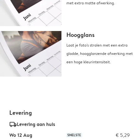
met extra matte afwerking.
Hoogglans
Laat je foto's stralen met een extra
gladde, hoogglanzende afwerking met
een hoge kleurintensiteit.
Levering
delivery_standard_v2
Levering aan huis
Wo 12 Aug
€ 5,29
SNELSTE