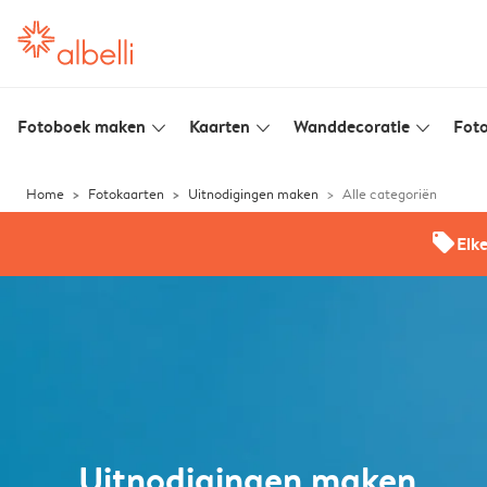
Fotoboek maken
Kaarten
Wanddecoratie
Foto
slim_arrow_down
slim_arrow_down
slim_arrow_down
Home
Fotokaarten
Uitnodigingen maken
Alle categoriën
offers
Elk
Uitnodigingen maken