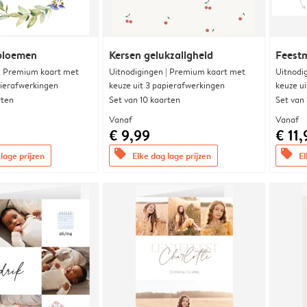
 bloemen
Kersen gelukzaligheid
Feest
 | Premium kaart met
Uitnodigingen | Premium kaart met
Uitnodi
pierafwerkingen
keuze uit 3 papierafwerkingen
keuze u
rten
Set van 10 kaarten
Set van
Vanaf
Vanaf
€ 9,99
€ 11,
offers
offers
lage prijzen
Elke dag lage prijzen
El