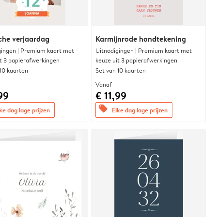
che verjaardag
Karmijnrode handtekening
gingen | Premium kaart met
Uitnodigingen | Premium kaart met
it 3 papierafwerkingen
keuze uit 3 papierafwerkingen
 10 kaarten
Set van 10 kaarten
Vanaf
99
€ 11,99
offers
ke dag lage prijzen
Elke dag lage prijzen