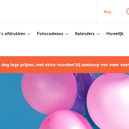
question
Blog
's afdrukken
Fotocadeaus
Kalenders
Huwelijk
slim_arrow_down
slim_arrow_down
slim_arrow_down
e dag lage prijzen, met extra voordeel bij aankoop van meer ex