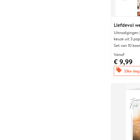
Liefdevol w
Uitnodigingen
keuze uit 3 pa
Set van 10 kaa
Vanaf
€ 9,99
offers
Elke dag 