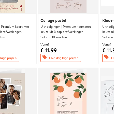
Collage pastel
Kinde
 | Premium kaart met
Uitnodigingen | Premium kaart met
Uitnodi
pierafwerkingen
keuze uit 3 papierafwerkingen
keuze u
rten
Set van 10 kaarten
Set van
Vanaf
Vanaf
€ 11,99
€ 11,
offers
offers
lage prijzen
Elke dag lage prijzen
El