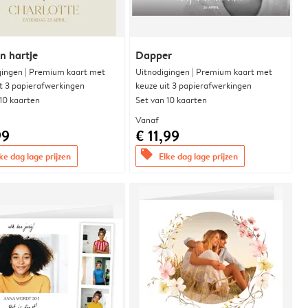
n hartje
Dapper
gingen | Premium kaart met
Uitnodigingen | Premium kaart met
it 3 papierafwerkingen
keuze uit 3 papierafwerkingen
 10 kaarten
Set van 10 kaarten
Vanaf
99
€ 11,99
offers
ke dag lage prijzen
Elke dag lage prijzen