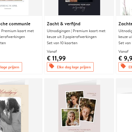
ische communie
Zacht & verfijnd
Zachte
 | Premium kaart met
Uitnodigingen | Premium kaart met
Uitnodi
pierafwerkingen
keuze uit 3 papierafwerkingen
keuze u
rten
Set van 10 kaarten
Set van
Vanaf
Vanaf
€ 11,99
€ 9,
offers
offers
lage prijzen
Elke dag lage prijzen
El