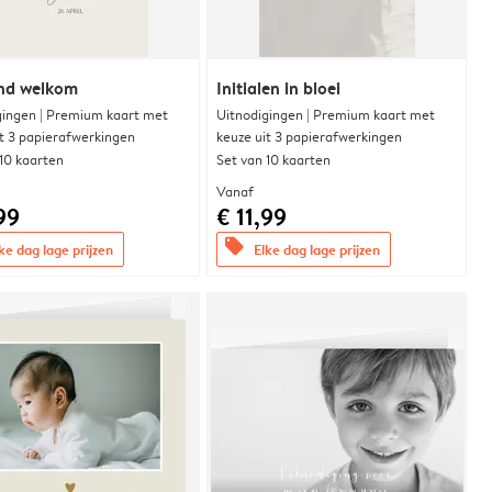
end welkom
Initialen in bloei
gingen | Premium kaart met
Uitnodigingen | Premium kaart met
it 3 papierafwerkingen
keuze uit 3 papierafwerkingen
 10 kaarten
Set van 10 kaarten
Vanaf
99
€ 11,99
offers
ke dag lage prijzen
Elke dag lage prijzen