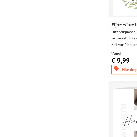
Fijne wilde
Uitnodigingen
keuze uit 3 pa
Set van 10 kaa
Vanaf
€ 9,99
offers
Elke dag 