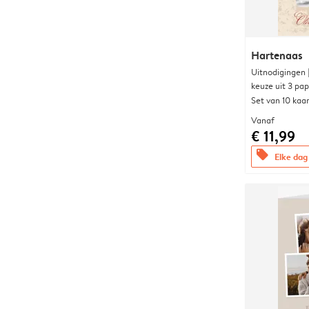
Hartenaas
Uitnodigingen
keuze uit 3 pa
Set van 10 kaa
Vanaf
€ 11,99
offers
Elke dag 