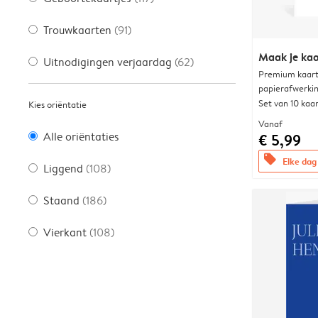
Trouwkaarten
(91)
Maak je kaa
Uitnodigingen verjaardag
(62)
Premium kaart 
papierafwerki
Set van 10 kaa
Kies oriëntatie
Vanaf
Alle oriëntaties
€ 5,99
offers
Elke dag 
Liggend
(108)
Staand
(186)
Vierkant
(108)