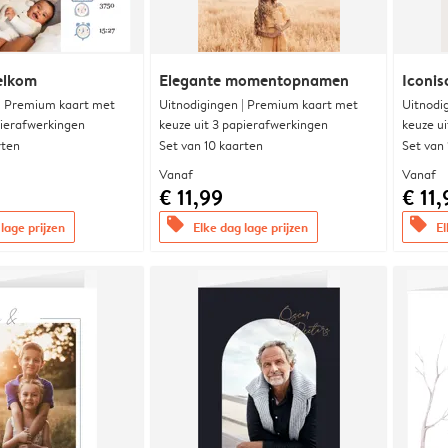
elkom
Elegante momentopnamen
Iconis
 | Premium kaart met
Uitnodigingen | Premium kaart met
Uitnodi
pierafwerkingen
keuze uit 3 papierafwerkingen
keuze u
rten
Set van 10 kaarten
Set van
Vanaf
Vanaf
€ 11,99
€ 11,
offers
offers
lage prijzen
Elke dag lage prijzen
El