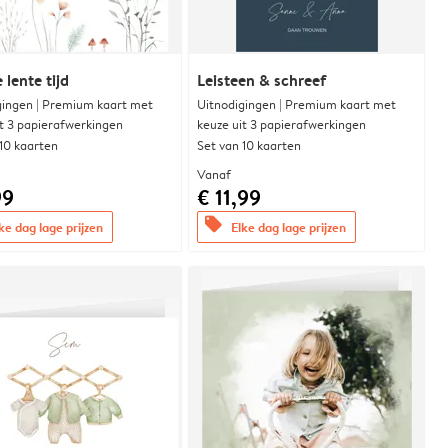
 lente tijd
Leisteen & schreef
gingen | Premium kaart met
Uitnodigingen | Premium kaart met
it 3 papierafwerkingen
keuze uit 3 papierafwerkingen
 10 kaarten
Set van 10 kaarten
Vanaf
99
€ 11,99
offers
ke dag lage prijzen
Elke dag lage prijzen