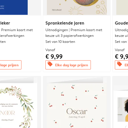
ieker
Sprankelende jaren
Goude
 | Premium kaart met
Uitnodigingen | Premium kaart met
Uitnodi
pierafwerkingen
keuze uit 3 papierafwerkingen
keuze u
rten
Set van 10 kaarten
Set van
Vanaf
Vanaf
€ 9,99
€ 9,
offers
offers
lage prijzen
Elke dag lage prijzen
El