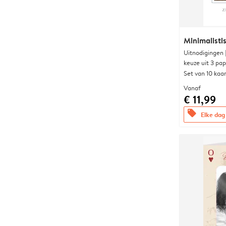
Minimalist
Uitnodigingen
keuze uit 3 pa
Set van 10 kaa
Vanaf
€ 11,99
offers
Elke dag 