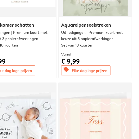
rkamer schatten
Aquarelpenseelstreken
gingen | Premium kaart met
Uitnodigingen | Premium kaart met
it 3 papierafwerkingen
keuze uit 3 papierafwerkingen
 10 kaarten
Set van 10 kaarten
Vanaf
99
€ 9,99
offers
ke dag lage prijzen
Elke dag lage prijzen