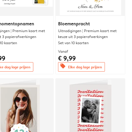
momentopnamen
Bloemenpracht
gingen | Premium kaart met
Uitnodigingen | Premium kaart met
it 3 papierafwerkingen
keuze uit 3 papierafwerkingen
 10 kaarten
Set van 10 kaarten
Vanaf
99
€ 9,99
offers
ke dag lage prijzen
Elke dag lage prijzen