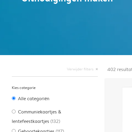
Verwijder filters
402
resulta
close
Kies categorie
Alle categoriën
Communiekaartjes &
lentefeestkaartjes
(132)
Geboortekaartjes
(117)