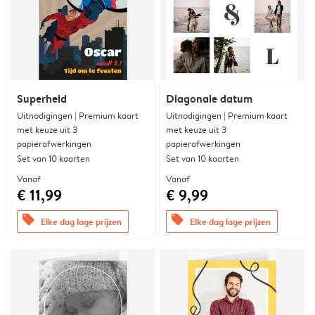
Superheld
Diagonale datum
Uitnodigingen | Premium kaart
Uitnodigingen | Premium kaart
met keuze uit 3
met keuze uit 3
papierafwerkingen
papierafwerkingen
Set van 10 kaarten
Set van 10 kaarten
Vanaf
Vanaf
€ 11,99
€ 9,99
offers
offers
Elke dag lage prijzen
Elke dag lage prijzen