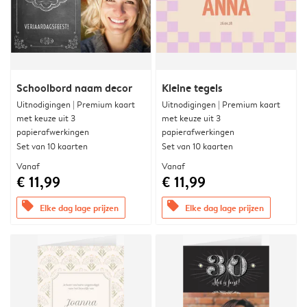
Schoolbord naam decor
Kleine tegels
Uitnodigingen | Premium kaart
Uitnodigingen | Premium kaart
met keuze uit 3
met keuze uit 3
papierafwerkingen
papierafwerkingen
Set van 10 kaarten
Set van 10 kaarten
Vanaf
Vanaf
€ 11,99
€ 11,99
offers
offers
Elke dag lage prijzen
Elke dag lage prijzen