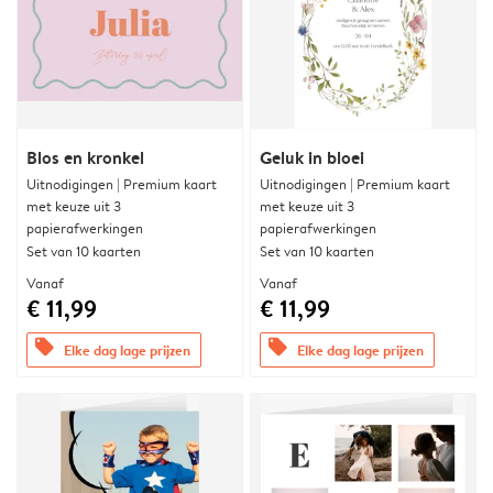
Blos en kronkel
Geluk in bloei
Uitnodigingen | Premium kaart
Uitnodigingen | Premium kaart
met keuze uit 3
met keuze uit 3
papierafwerkingen
papierafwerkingen
Set van 10 kaarten
Set van 10 kaarten
Vanaf
Vanaf
€ 11,99
€ 11,99
offers
offers
Elke dag lage prijzen
Elke dag lage prijzen