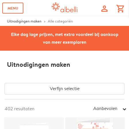
profile
shopping_cart
MENU
Uitnodigingen maken
Alle categoriën
Elke dag lage prijzen, met extra voordeel bij aankoop
van meer exemplaren
Uitnodigingen maken
Verfijn selectie
Aanbevolen
402
resultaten
arrow_right