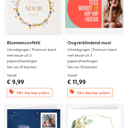
Bloemenconfetti
Oogverblindend mooi
Uitnodigingen | Premium kaart
Uitnodigingen | Premium kaart
met keuze uit 3
met keuze uit 3
papierafwerkingen
papierafwerkingen
Set van 10 kaarten
Set van 10 kaarten
Vanaf
Vanaf
€ 9,99
€ 11,99
offers
offers
Elke dag lage prijzen
Elke dag lage prijzen