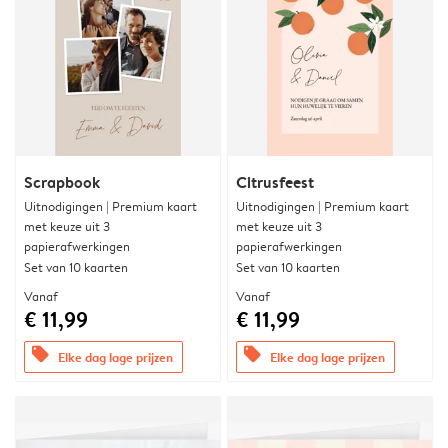
Scrapbook
Citrusfeest
Uitnodigingen | Premium kaart
Uitnodigingen | Premium kaart
met keuze uit 3
met keuze uit 3
papierafwerkingen
papierafwerkingen
Set van 10 kaarten
Set van 10 kaarten
Vanaf
Vanaf
€ 11,99
€ 11,99
offers
offers
Elke dag lage prijzen
Elke dag lage prijzen