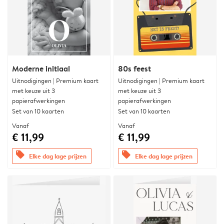
Moderne initiaal
80s feest
Uitnodigingen | Premium kaart
Uitnodigingen | Premium kaart
met keuze uit 3
met keuze uit 3
papierafwerkingen
papierafwerkingen
Set van 10 kaarten
Set van 10 kaarten
Vanaf
Vanaf
€ 11,99
€ 11,99
offers
offers
Elke dag lage prijzen
Elke dag lage prijzen