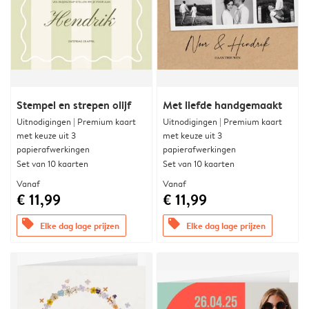
Stempel en strepen olijf
Met liefde handgemaakt
Uitnodigingen | Premium kaart
Uitnodigingen | Premium kaart
met keuze uit 3
met keuze uit 3
papierafwerkingen
papierafwerkingen
Set van 10 kaarten
Set van 10 kaarten
Vanaf
Vanaf
€ 11,99
€ 11,99
offers
offers
Elke dag lage prijzen
Elke dag lage prijzen