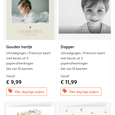
Gouden hartje
Dapper
Uitnodigingen | Premium kaart
Uitnodigingen | Premium kaart
met keuze uit 3
met keuze uit 3
papierafwerkingen
papierafwerkingen
Set van 10 kaarten
Set van 10 kaarten
Vanaf
Vanaf
€ 9,99
€ 11,99
offers
offers
Elke dag lage prijzen
Elke dag lage prijzen