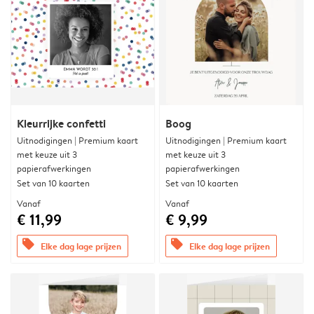
Kleurrijke confetti
Boog
Uitnodigingen | Premium kaart
Uitnodigingen | Premium kaart
met keuze uit 3
met keuze uit 3
papierafwerkingen
papierafwerkingen
Set van 10 kaarten
Set van 10 kaarten
Vanaf
Vanaf
€ 11,99
€ 9,99
offers
offers
Elke dag lage prijzen
Elke dag lage prijzen