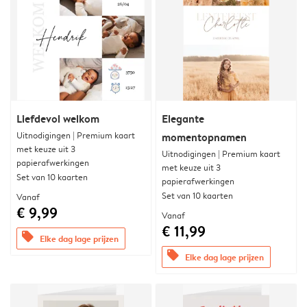
Liefdevol welkom
Elegante
Uitnodigingen | Premium kaart
momentopnamen
met keuze uit 3
Uitnodigingen | Premium kaart
papierafwerkingen
met keuze uit 3
Set van 10 kaarten
papierafwerkingen
Set van 10 kaarten
Vanaf
€ 9,99
Vanaf
€ 11,99
offers
Elke dag lage prijzen
offers
Elke dag lage prijzen