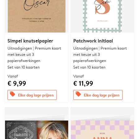
Simpel knutselpapier
Patchwork initiaal
Uitnodigingen | Premium kaart
Uitnodigingen | Premium kaart
met keuze uit 3
met keuze uit 3
papierafwerkingen
papierafwerkingen
Set van 10 kaarten
Set van 10 kaarten
Vanaf
Vanaf
€ 9,99
€ 11,99
offers
offers
Elke dag lage prijzen
Elke dag lage prijzen