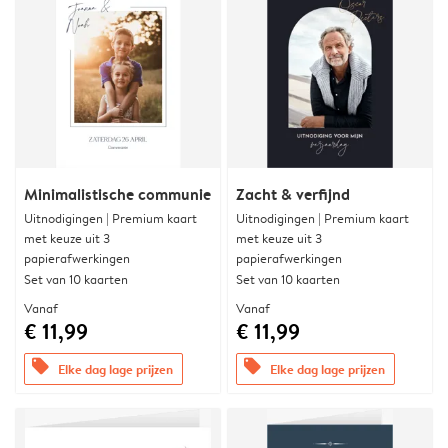
Minimalistische communie
Zacht & verfijnd
Uitnodigingen | Premium kaart
Uitnodigingen | Premium kaart
met keuze uit 3
met keuze uit 3
papierafwerkingen
papierafwerkingen
Set van 10 kaarten
Set van 10 kaarten
Vanaf
Vanaf
€ 11,99
€ 11,99
offers
offers
Elke dag lage prijzen
Elke dag lage prijzen