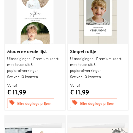
Moderne ovale lijst
Simpel ruitje
Uitnodigingen | Premium kaart
Uitnodigingen | Premium kaart
met keuze uit 3
met keuze uit 3
papierafwerkingen
papierafwerkingen
Set van 10 kaarten
Set van 10 kaarten
Vanaf
Vanaf
€ 11,99
€ 11,99
offers
offers
Elke dag lage prijzen
Elke dag lage prijzen