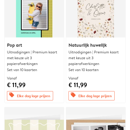
Pop art
Natuurlijk huwelijk
Uitnodigingen | Premium kaart
Uitnodigingen | Premium kaart
met keuze uit 3
met keuze uit 3
papierafwerkingen
papierafwerkingen
Set van 10 kaarten
Set van 10 kaarten
Vanaf
Vanaf
€ 11,99
€ 11,99
offers
offers
Elke dag lage prijzen
Elke dag lage prijzen