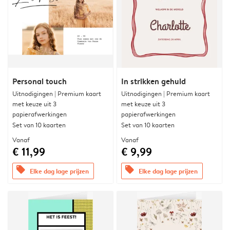
Personal touch
In strikken gehuld
Uitnodigingen | Premium kaart
Uitnodigingen | Premium kaart
met keuze uit 3
met keuze uit 3
papierafwerkingen
papierafwerkingen
Set van 10 kaarten
Set van 10 kaarten
Vanaf
Vanaf
€ 11,99
€ 9,99
offers
offers
Elke dag lage prijzen
Elke dag lage prijzen