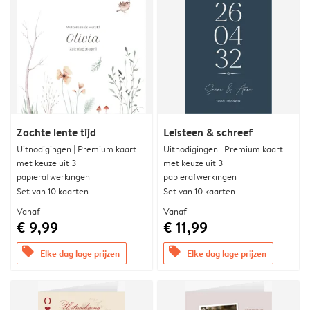
Zachte lente tijd
Leisteen & schreef
Uitnodigingen | Premium kaart
Uitnodigingen | Premium kaart
met keuze uit 3
met keuze uit 3
papierafwerkingen
papierafwerkingen
Set van 10 kaarten
Set van 10 kaarten
Vanaf
Vanaf
€ 9,99
€ 11,99
offers
offers
Elke dag lage prijzen
Elke dag lage prijzen