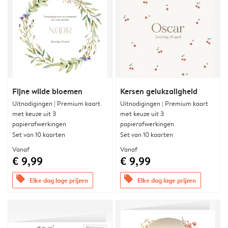
Fijne wilde bloemen
Kersen gelukzaligheid
Uitnodigingen | Premium kaart
Uitnodigingen | Premium kaart
met keuze uit 3
met keuze uit 3
papierafwerkingen
papierafwerkingen
Set van 10 kaarten
Set van 10 kaarten
Vanaf
Vanaf
€ 9,99
€ 9,99
offers
offers
Elke dag lage prijzen
Elke dag lage prijzen