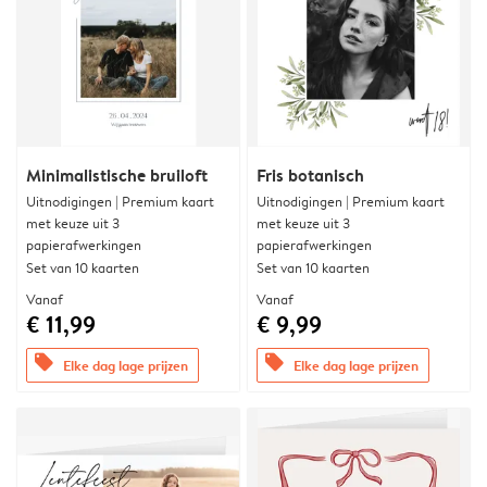
Minimalistische bruiloft
Fris botanisch
Uitnodigingen | Premium kaart
Uitnodigingen | Premium kaart
met keuze uit 3
met keuze uit 3
papierafwerkingen
papierafwerkingen
Set van 10 kaarten
Set van 10 kaarten
Vanaf
Vanaf
€ 11,99
€ 9,99
offers
offers
Elke dag lage prijzen
Elke dag lage prijzen