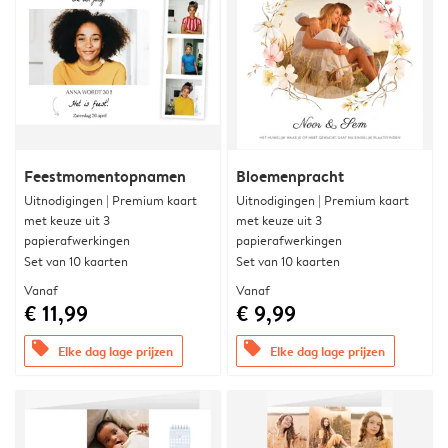
Feestmomentopnamen
Bloemenpracht
Uitnodigingen | Premium kaart
Uitnodigingen | Premium kaart
met keuze uit 3
met keuze uit 3
papierafwerkingen
papierafwerkingen
Set van 10 kaarten
Set van 10 kaarten
Vanaf
Vanaf
€ 11,99
€ 9,99
offers
offers
Elke dag lage prijzen
Elke dag lage prijzen