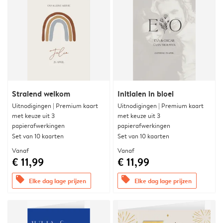
Stralend welkom
Initialen in bloei
Uitnodigingen | Premium kaart
Uitnodigingen | Premium kaart
met keuze uit 3
met keuze uit 3
papierafwerkingen
papierafwerkingen
Set van 10 kaarten
Set van 10 kaarten
Vanaf
Vanaf
€ 11,99
€ 11,99
offers
offers
Elke dag lage prijzen
Elke dag lage prijzen