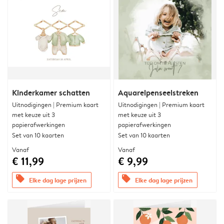
Kinderkamer schatten
Aquarelpenseelstreken
Uitnodigingen | Premium kaart
Uitnodigingen | Premium kaart
met keuze uit 3
met keuze uit 3
papierafwerkingen
papierafwerkingen
Set van 10 kaarten
Set van 10 kaarten
Vanaf
Vanaf
€ 11,99
€ 9,99
offers
offers
Elke dag lage prijzen
Elke dag lage prijzen