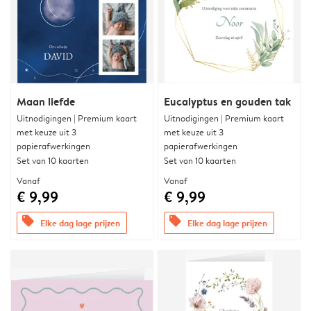
Maan liefde
Eucalyptus en gouden tak
Uitnodigingen | Premium kaart
Uitnodigingen | Premium kaart
met keuze uit 3
met keuze uit 3
papierafwerkingen
papierafwerkingen
Set van 10 kaarten
Set van 10 kaarten
Vanaf
Vanaf
€ 9,99
€ 9,99
offers
offers
Elke dag lage prijzen
Elke dag lage prijzen