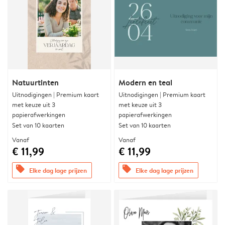
Natuurtinten
Modern en teal
Uitnodigingen | Premium kaart
Uitnodigingen | Premium kaart
met keuze uit 3
met keuze uit 3
papierafwerkingen
papierafwerkingen
Set van 10 kaarten
Set van 10 kaarten
Vanaf
Vanaf
€ 11,99
€ 11,99
offers
offers
Elke dag lage prijzen
Elke dag lage prijzen