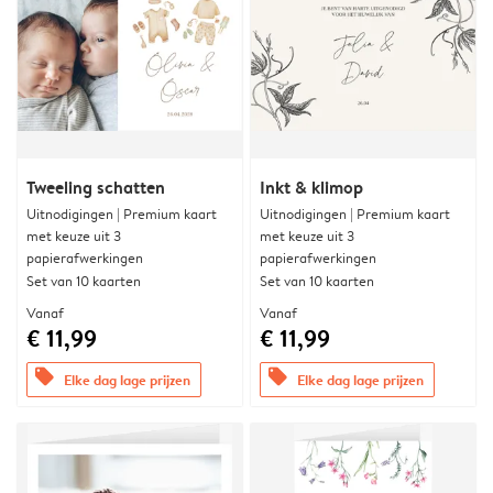
Tweeling schatten
Inkt & klimop
Uitnodigingen | Premium kaart
Uitnodigingen | Premium kaart
met keuze uit 3
met keuze uit 3
papierafwerkingen
papierafwerkingen
Set van 10 kaarten
Set van 10 kaarten
Vanaf
Vanaf
€ 11,99
€ 11,99
offers
offers
Elke dag lage prijzen
Elke dag lage prijzen