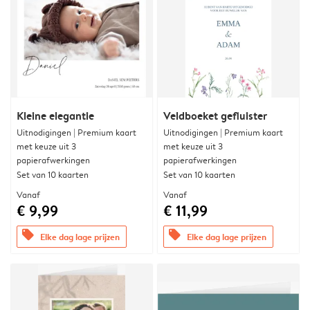
Kleine elegantie
Veldboeket gefluister
Uitnodigingen | Premium kaart
Uitnodigingen | Premium kaart
met keuze uit 3
met keuze uit 3
papierafwerkingen
papierafwerkingen
Set van 10 kaarten
Set van 10 kaarten
Vanaf
Vanaf
€ 9,99
€ 11,99
offers
offers
Elke dag lage prijzen
Elke dag lage prijzen