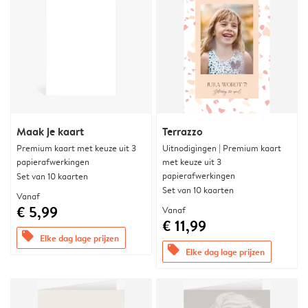
Maak je kaart
Terrazzo
Premium kaart met keuze uit 3
Uitnodigingen | Premium kaart
papierafwerkingen
met keuze uit 3
papierafwerkingen
Set van 10 kaarten
Set van 10 kaarten
Vanaf
€ 5,99
Vanaf
€ 11,99
offers
Elke dag lage prijzen
offers
Elke dag lage prijzen