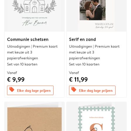
Communie schetsen
Serif en zand
Uitnodigingen | Premium kaart
Uitnodigingen | Premium kaart
met keuze uit 3
met keuze uit 3
papierafwerkingen
papierafwerkingen
Set van 10 kaarten
Set van 10 kaarten
Vanaf
Vanaf
€ 9,99
€ 11,99
offers
offers
Elke dag lage prijzen
Elke dag lage prijzen