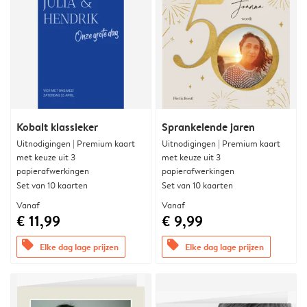
Kobalt klassieker
Sprankelende jaren
Uitnodigingen | Premium kaart
Uitnodigingen | Premium kaart
met keuze uit 3
met keuze uit 3
papierafwerkingen
papierafwerkingen
Set van 10 kaarten
Set van 10 kaarten
Vanaf
Vanaf
€ 11,99
€ 9,99
offers
offers
Elke dag lage prijzen
Elke dag lage prijzen