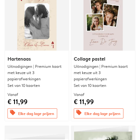
Hartenaas
Collage pastel
Uitnodigingen | Premium kaart
Uitnodigingen | Premium kaart
met keuze uit 3
met keuze uit 3
papierafwerkingen
papierafwerkingen
Set van 10 kaarten
Set van 10 kaarten
Vanaf
Vanaf
€ 11,99
€ 11,99
offers
offers
Elke dag lage prijzen
Elke dag lage prijzen