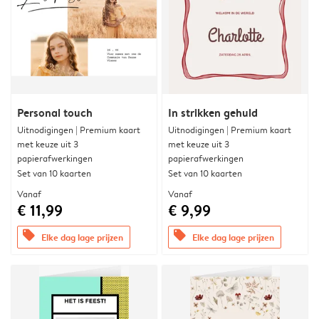
Personal touch
In strikken gehuld
Uitnodigingen | Premium kaart
Uitnodigingen | Premium kaart
met keuze uit 3
met keuze uit 3
papierafwerkingen
papierafwerkingen
Set van 10 kaarten
Set van 10 kaarten
Vanaf
Vanaf
€ 11,99
€ 9,99
offers
offers
Elke dag lage prijzen
Elke dag lage prijzen