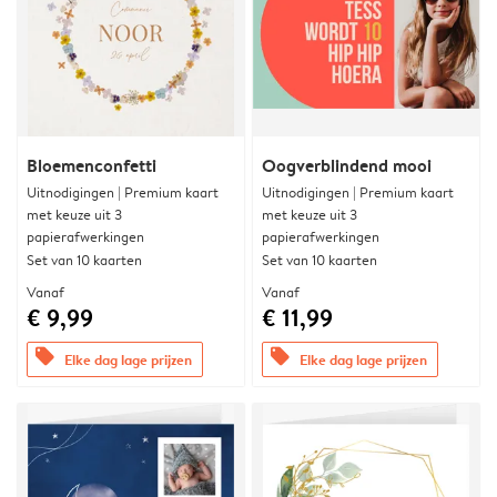
Bloemenconfetti
Oogverblindend mooi
Uitnodigingen | Premium kaart
Uitnodigingen | Premium kaart
met keuze uit 3
met keuze uit 3
papierafwerkingen
papierafwerkingen
Set van 10 kaarten
Set van 10 kaarten
Vanaf
Vanaf
€ 9,99
€ 11,99
offers
offers
Elke dag lage prijzen
Elke dag lage prijzen