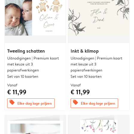
Tweeling schatten
Inkt & klimop
Uitnodigingen | Premium kaart
Uitnodigingen | Premium kaart
met keuze uit 3
met keuze uit 3
papierafwerkingen
papierafwerkingen
Set van 10 kaarten
Set van 10 kaarten
Vanaf
Vanaf
€ 11,99
€ 11,99
offers
offers
Elke dag lage prijzen
Elke dag lage prijzen