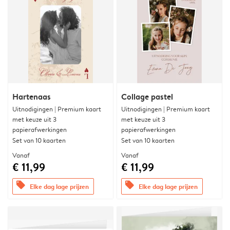
Hartenaas
Collage pastel
Uitnodigingen | Premium kaart
Uitnodigingen | Premium kaart
met keuze uit 3
met keuze uit 3
papierafwerkingen
papierafwerkingen
Set van 10 kaarten
Set van 10 kaarten
Vanaf
Vanaf
€ 11,99
€ 11,99
offers
offers
Elke dag lage prijzen
Elke dag lage prijzen