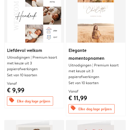
Liefdevol welkom
Elegante
Uitnodigingen | Premium kaart
momentopnamen
met keuze uit 3
Uitnodigingen | Premium kaart
papierafwerkingen
met keuze uit 3
Set van 10 kaarten
papierafwerkingen
Set van 10 kaarten
Vanaf
€ 9,99
Vanaf
€ 11,99
offers
Elke dag lage prijzen
offers
Elke dag lage prijzen