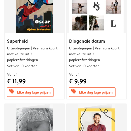
Superheld
Diagonale datum
Uitnodigingen | Premium kaart
Uitnodigingen | Premium kaart
met keuze uit 3
met keuze uit 3
papierafwerkingen
papierafwerkingen
Set van 10 kaarten
Set van 10 kaarten
Vanaf
Vanaf
€ 11,99
€ 9,99
offers
offers
Elke dag lage prijzen
Elke dag lage prijzen