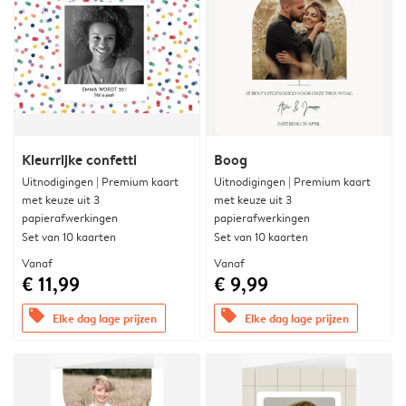
Kleurrijke confetti
Boog
Uitnodigingen | Premium kaart
Uitnodigingen | Premium kaart
met keuze uit 3
met keuze uit 3
papierafwerkingen
papierafwerkingen
Set van 10 kaarten
Set van 10 kaarten
Vanaf
Vanaf
€ 11,99
€ 9,99
offers
offers
Elke dag lage prijzen
Elke dag lage prijzen