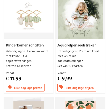
Kinderkamer schatten
Aquarelpenseelstreken
Uitnodigingen | Premium kaart
Uitnodigingen | Premium kaart
met keuze uit 3
met keuze uit 3
papierafwerkingen
papierafwerkingen
Set van 10 kaarten
Set van 10 kaarten
Vanaf
Vanaf
€ 11,99
€ 9,99
offers
offers
Elke dag lage prijzen
Elke dag lage prijzen