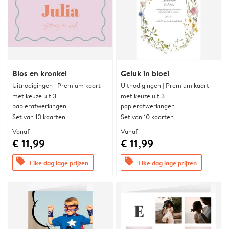
Blos en kronkel
Geluk in bloei
Uitnodigingen | Premium kaart
Uitnodigingen | Premium kaart
met keuze uit 3
met keuze uit 3
papierafwerkingen
papierafwerkingen
Set van 10 kaarten
Set van 10 kaarten
Vanaf
Vanaf
€ 11,99
€ 11,99
offers
offers
Elke dag lage prijzen
Elke dag lage prijzen