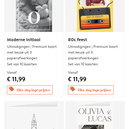
Moderne initiaal
80s feest
Uitnodigingen | Premium kaart
Uitnodigingen | Premium kaart
met keuze uit 3
met keuze uit 3
papierafwerkingen
papierafwerkingen
Set van 10 kaarten
Set van 10 kaarten
Vanaf
Vanaf
€ 11,99
€ 11,99
offers
offers
Elke dag lage prijzen
Elke dag lage prijzen