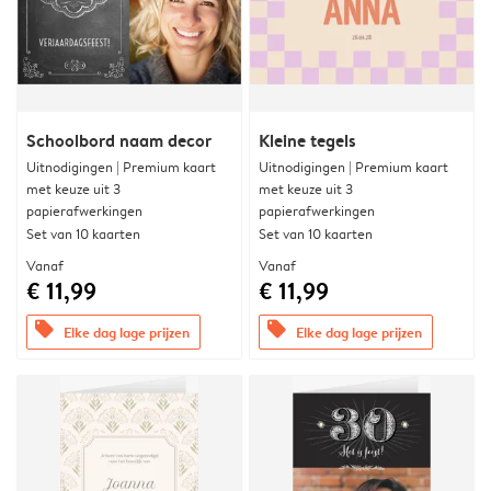
Schoolbord naam decor
Kleine tegels
Uitnodigingen | Premium kaart
Uitnodigingen | Premium kaart
met keuze uit 3
met keuze uit 3
papierafwerkingen
papierafwerkingen
Set van 10 kaarten
Set van 10 kaarten
Vanaf
Vanaf
€ 11,99
€ 11,99
offers
offers
Elke dag lage prijzen
Elke dag lage prijzen