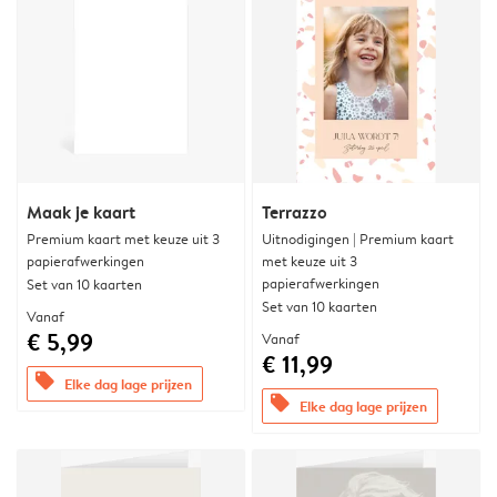
Maak je kaart
Terrazzo
Premium kaart met keuze uit 3
Uitnodigingen | Premium kaart
papierafwerkingen
met keuze uit 3
papierafwerkingen
Set van 10 kaarten
Set van 10 kaarten
Vanaf
€ 5,99
Vanaf
€ 11,99
offers
Elke dag lage prijzen
offers
Elke dag lage prijzen