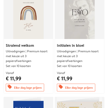
Stralend welkom
Initialen in bloei
Uitnodigingen | Premium kaart
Uitnodigingen | Premium kaart
met keuze uit 3
met keuze uit 3
papierafwerkingen
papierafwerkingen
Set van 10 kaarten
Set van 10 kaarten
Vanaf
Vanaf
€ 11,99
€ 11,99
offers
offers
Elke dag lage prijzen
Elke dag lage prijzen