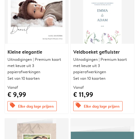
Kleine elegantie
Veldboeket gefluister
Uitnodigingen | Premium kaart
Uitnodigingen | Premium kaart
met keuze uit 3
met keuze uit 3
papierafwerkingen
papierafwerkingen
Set van 10 kaarten
Set van 10 kaarten
Vanaf
Vanaf
€ 9,99
€ 11,99
offers
offers
Elke dag lage prijzen
Elke dag lage prijzen