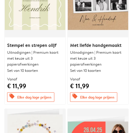
Stempel en strepen olijf
Met liefde handgemaakt
Uitnodigingen | Premium kaart
Uitnodigingen | Premium kaart
met keuze uit 3
met keuze uit 3
papierafwerkingen
papierafwerkingen
Set van 10 kaarten
Set van 10 kaarten
Vanaf
Vanaf
€ 11,99
€ 11,99
offers
offers
Elke dag lage prijzen
Elke dag lage prijzen