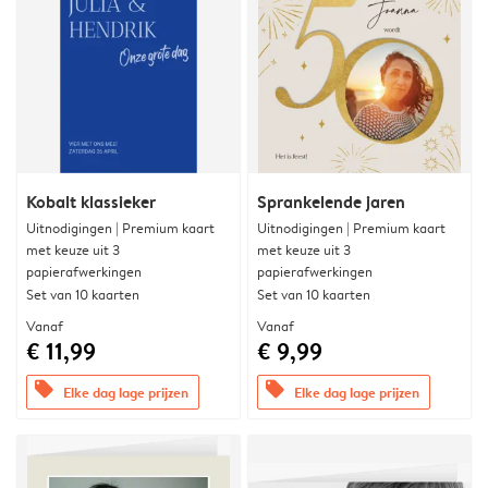
Kobalt klassieker
Sprankelende jaren
Uitnodigingen | Premium kaart
Uitnodigingen | Premium kaart
met keuze uit 3
met keuze uit 3
papierafwerkingen
papierafwerkingen
Set van 10 kaarten
Set van 10 kaarten
Vanaf
Vanaf
€ 11,99
€ 9,99
offers
offers
Elke dag lage prijzen
Elke dag lage prijzen