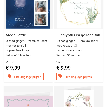
Maan liefde
Eucalyptus en gouden tak
Uitnodigingen | Premium kaart
Uitnodigingen | Premium kaart
met keuze uit 3
met keuze uit 3
papierafwerkingen
papierafwerkingen
Set van 10 kaarten
Set van 10 kaarten
Vanaf
Vanaf
€ 9,99
€ 9,99
offers
offers
Elke dag lage prijzen
Elke dag lage prijzen