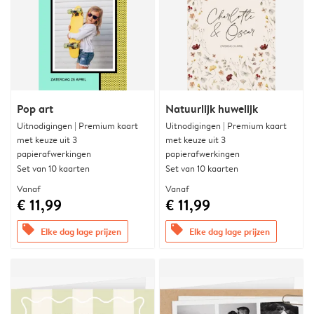
Pop art
Natuurlijk huwelijk
Uitnodigingen | Premium kaart
Uitnodigingen | Premium kaart
met keuze uit 3
met keuze uit 3
papierafwerkingen
papierafwerkingen
Set van 10 kaarten
Set van 10 kaarten
Vanaf
Vanaf
€ 11,99
€ 11,99
offers
offers
Elke dag lage prijzen
Elke dag lage prijzen