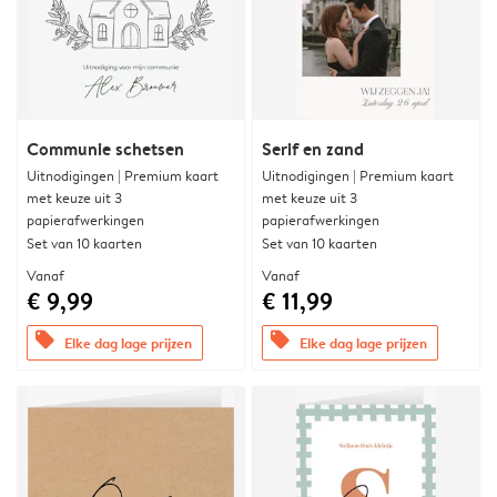
Communie schetsen
Serif en zand
Uitnodigingen | Premium kaart
Uitnodigingen | Premium kaart
met keuze uit 3
met keuze uit 3
papierafwerkingen
papierafwerkingen
Set van 10 kaarten
Set van 10 kaarten
Vanaf
Vanaf
€ 9,99
€ 11,99
offers
offers
Elke dag lage prijzen
Elke dag lage prijzen