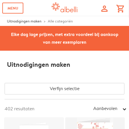
profile
shopping_cart
MENU
Uitnodigingen maken
Alle categoriën
Elke dag lage prijzen, met extra voordeel bij aankoop
van meer exemplaren
Uitnodigingen maken
Verfijn selectie
Aanbevolen
402
resultaten
arrow_right