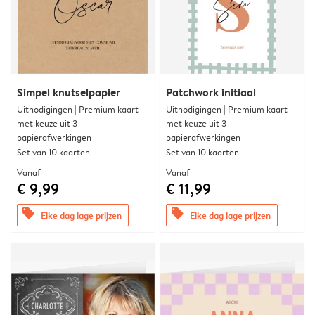
Simpel knutselpapier
Patchwork initiaal
Uitnodigingen | Premium kaart
Uitnodigingen | Premium kaart
met keuze uit 3
met keuze uit 3
papierafwerkingen
papierafwerkingen
Set van 10 kaarten
Set van 10 kaarten
Vanaf
Vanaf
€ 9,99
€ 11,99
offers
offers
Elke dag lage prijzen
Elke dag lage prijzen