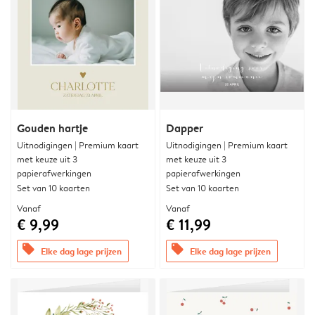
Gouden hartje
Dapper
Uitnodigingen | Premium kaart
Uitnodigingen | Premium kaart
met keuze uit 3
met keuze uit 3
papierafwerkingen
papierafwerkingen
Set van 10 kaarten
Set van 10 kaarten
Vanaf
Vanaf
€ 9,99
€ 11,99
offers
offers
Elke dag lage prijzen
Elke dag lage prijzen