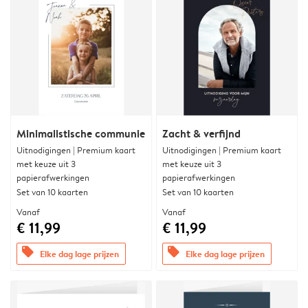
Minimalistische communie
Zacht & verfijnd
Uitnodigingen | Premium kaart
Uitnodigingen | Premium kaart
met keuze uit 3
met keuze uit 3
papierafwerkingen
papierafwerkingen
Set van 10 kaarten
Set van 10 kaarten
Vanaf
Vanaf
€ 11,99
€ 11,99
offers
offers
Elke dag lage prijzen
Elke dag lage prijzen