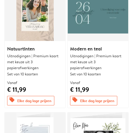
Natuurtinten
Modern en teal
Uitnodigingen | Premium kaart
Uitnodigingen | Premium kaart
met keuze uit 3
met keuze uit 3
papierafwerkingen
papierafwerkingen
Set van 10 kaarten
Set van 10 kaarten
Vanaf
Vanaf
€ 11,99
€ 11,99
offers
offers
Elke dag lage prijzen
Elke dag lage prijzen