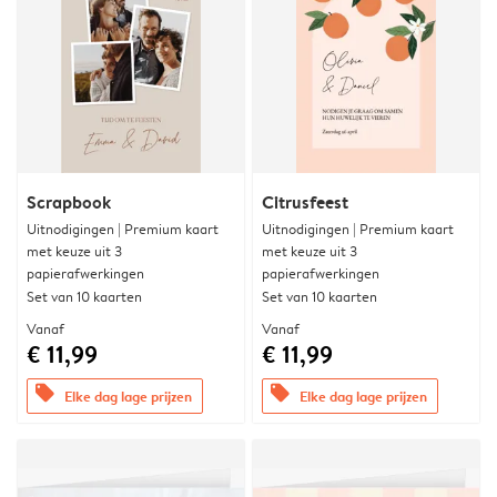
Scrapbook
Citrusfeest
Uitnodigingen | Premium kaart
Uitnodigingen | Premium kaart
met keuze uit 3
met keuze uit 3
papierafwerkingen
papierafwerkingen
Set van 10 kaarten
Set van 10 kaarten
Vanaf
Vanaf
€ 11,99
€ 11,99
offers
offers
Elke dag lage prijzen
Elke dag lage prijzen