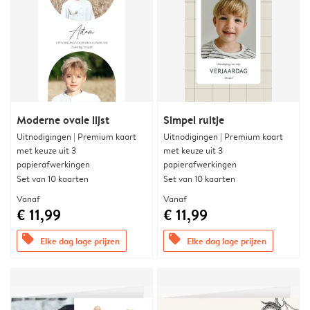
Moderne ovale lijst
Simpel ruitje
Uitnodigingen | Premium kaart
Uitnodigingen | Premium kaart
met keuze uit 3
met keuze uit 3
papierafwerkingen
papierafwerkingen
Set van 10 kaarten
Set van 10 kaarten
Vanaf
Vanaf
€ 11,99
€ 11,99
offers
offers
Elke dag lage prijzen
Elke dag lage prijzen