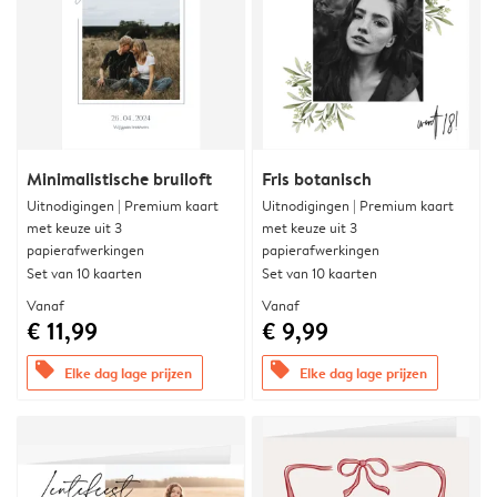
Minimalistische bruiloft
Fris botanisch
Uitnodigingen | Premium kaart
Uitnodigingen | Premium kaart
met keuze uit 3
met keuze uit 3
papierafwerkingen
papierafwerkingen
Set van 10 kaarten
Set van 10 kaarten
Vanaf
Vanaf
€ 11,99
€ 9,99
offers
offers
Elke dag lage prijzen
Elke dag lage prijzen