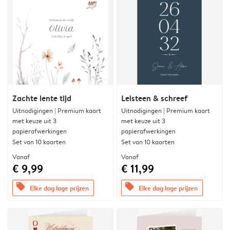
Zachte lente tijd
Leisteen & schreef
Uitnodigingen | Premium kaart
Uitnodigingen | Premium kaart
met keuze uit 3
met keuze uit 3
papierafwerkingen
papierafwerkingen
Set van 10 kaarten
Set van 10 kaarten
Vanaf
Vanaf
€ 9,99
€ 11,99
offers
offers
Elke dag lage prijzen
Elke dag lage prijzen