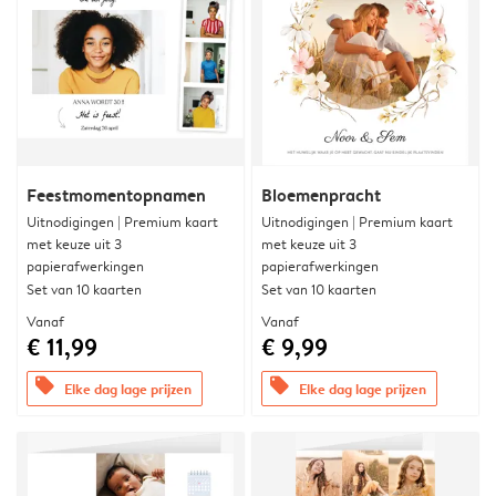
Feestmomentopnamen
Bloemenpracht
Uitnodigingen | Premium kaart
Uitnodigingen | Premium kaart
met keuze uit 3
met keuze uit 3
papierafwerkingen
papierafwerkingen
Set van 10 kaarten
Set van 10 kaarten
Vanaf
Vanaf
€ 11,99
€ 9,99
offers
offers
Elke dag lage prijzen
Elke dag lage prijzen