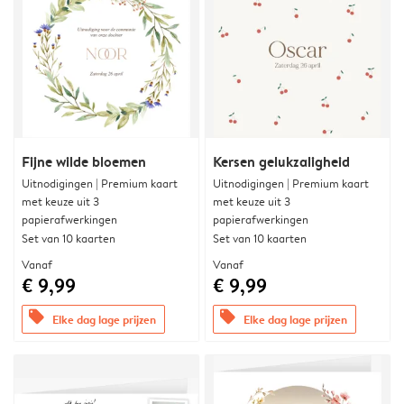
Fijne wilde bloemen
Kersen gelukzaligheid
Uitnodigingen | Premium kaart
Uitnodigingen | Premium kaart
met keuze uit 3
met keuze uit 3
papierafwerkingen
papierafwerkingen
Set van 10 kaarten
Set van 10 kaarten
Vanaf
Vanaf
€ 9,99
€ 9,99
offers
offers
Elke dag lage prijzen
Elke dag lage prijzen